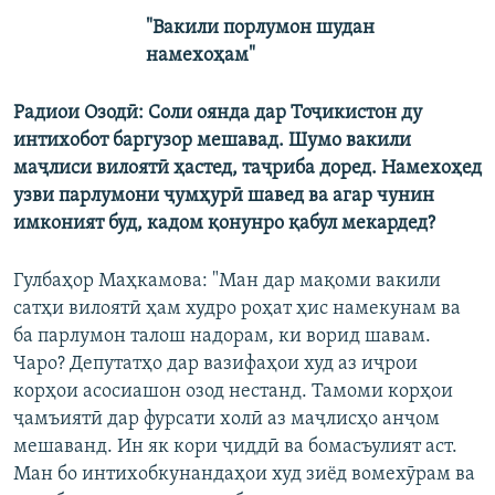
"Вакили порлумон шудан
намехоҳам"
Радиои Озодӣ: Соли оянда дар Тоҷикистон ду
интихобот баргузор мешавад. Шумо вакили
маҷлиси вилоятӣ ҳастед, таҷриба доред. Намехоҳед
узви парлумони ҷумҳурӣ шавед ва агар чунин
имконият буд, кадом қонунро қабул мекардед?
Гулбаҳор Маҳкамова: "Ман дар мақоми вакили
сатҳи вилоятӣ ҳам худро роҳат ҳис намекунам ва
ба парлумон талош надорам, ки ворид шавам.
Чаро? Депутатҳо дар вазифаҳои худ аз иҷрои
корҳои асосиашон озод нестанд. Тамоми корҳои
ҷамъиятӣ дар фурсати холӣ аз маҷлисҳо анҷом
мешаванд. Ин як кори ҷиддӣ ва бомасъулият аст.
Ман бо интихобкунандаҳои худ зиёд вомехӯрам ва