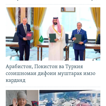
Арабистон, Покистон ва Туркия
созишномаи дифоии муштарак имзо
карданд