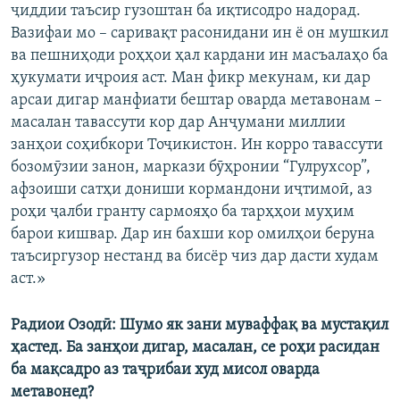
ҷиддии таъсир гузоштан ба иқтисодро надорад.
Вазифаи мо – саривақт расонидани ин ё он мушкил
ва пешниҳоди роҳҳои ҳал кардани ин масъалаҳо ба
ҳукумати иҷроия аст. Ман фикр мекунам, ки дар
арсаи дигар манфиати бештар оварда метавонам –
масалан тавассути кор дар Анҷумани миллии
занҳои соҳибкори Тоҷикистон. Ин корро тавассути
бозомӯзии занон, маркази бӯҳронии “Гулрухсор”,
афзоиши сатҳи дониши кормандони иҷтимоӣ, аз
роҳи ҷалби гранту сармояҳо ба тарҳҳои муҳим
барои кишвар. Дар ин бахши кор омилҳои беруна
таъсиргузор нестанд ва бисёр чиз дар дасти худам
аст.»
Радиои Озодӣ: Шумо як зани муваффақ ва мустақил
ҳастед. Ба занҳои дигар, масалан, се роҳи расидан
ба мақсадро аз таҷрибаи худ мисол оварда
метавонед?