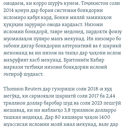
омодаем, ки корро шурӯъ кунем. Тоҷикистон соли
2014 қонун дар бораи системаи бонкдории
исломиро қабул кард, Бонки миллӣ заминаҳои
ҳуқуқии заруриро омода кардааст. Низоми
исломии бонкдорӣ, тавре медонед, пардохти фоизу
муомилаҳои пулиро манъ мекунад. Ин низомро бо
забони дигар бонкдории алтернативӣ ва ё шарикӣ
меноманд ва ин низом на танҳо дар ҷаҳони ислом
маъруфият касб мекунад. Бритониёи Кабир
маркази татбиқи низоми бонкдории исломӣ
эътироф шудааст.
Thomson Reuters дар гузориши соли 2018-и худ
мегӯяд, ки сармояҳои шариатӣ соли 2017 ба 2,44
триллион доллар баробар шуд ва соли 2023 пешгӯӣ
мешавад, ки ин маблағҳо 3,8 триллион долларро
ташкил медиҳад. Дар 80 кишвари ҷаҳон 1400
муассисаи исломии молӣ амал мекунад, вале дар