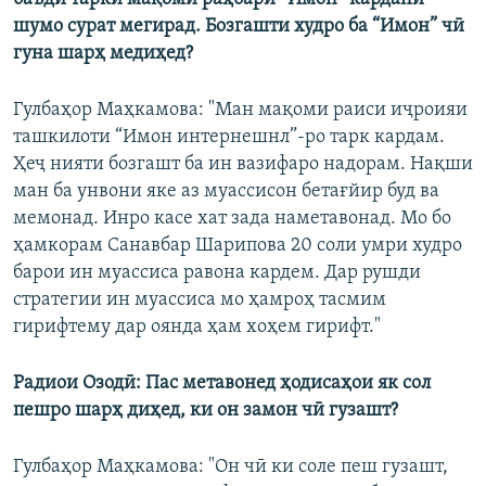
шумо сурат мегирад. Бозгашти худро ба “Имон” чӣ
гуна шарҳ медиҳед?
Гулбаҳор Маҳкамова: "Ман мақоми раиси иҷроияи
ташкилоти “Имон интернешнл”-ро тарк кардам.
Ҳеҷ нияти бозгашт ба ин вазифаро надорам. Нақши
ман ба унвони яке аз муассисон бетағйир буд ва
мемонад. Инро касе хат зада наметавонад. Мо бо
ҳамкорам Санавбар Шарипова 20 соли умри худро
барои ин муассиса равона кардем. Дар рушди
стратегии ин муассиса мо ҳамроҳ тасмим
гирифтему дар оянда ҳам хоҳем гирифт."
Радиои Озодӣ: Пас метавонед ҳодисаҳои як сол
пешро шарҳ диҳед, ки он замон чӣ гузашт?
Гулбаҳор Маҳкамова: "Он чӣ ки соле пеш гузашт,