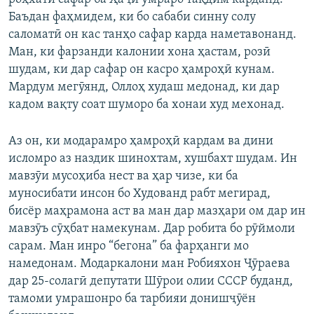
Баъдан фаҳмидем, ки бо сабаби синну солу
саломатӣ он кас танҳо сафар карда наметавонанд.
Ман, ки фарзанди калонии хона ҳастам, розӣ
шудам, ки дар сафар он касро ҳамроҳӣ кунам.
Мардум мегӯянд, Оллоҳ худаш медонад, ки дар
кадом вақту соат шуморо ба хонаи худ мехонад.
Аз он, ки модарамро ҳамроҳӣ кардам ва дини
исломро аз наздик шинохтам, хушбахт шудам. Ин
мавзӯи мусоҳиба нест ва ҳар чизе, ки ба
муносибати инсон бо Худованд рабт мегирад,
бисёр маҳрамона аст ва ман дар мазҳари ом дар ин
мавзӯъ сӯҳбат намекунам. Дар робита бо рӯймоли
сарам. Ман инро “бегона” ба фарҳанги мо
намедонам. Модаркалони ман Робияхон Ҷӯраева
дар 25-солагӣ депутати Шӯрои олии СССР буданд,
тамоми умрашонро ба тарбияи донишҷӯён