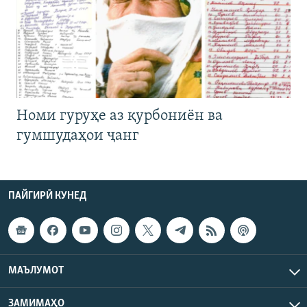
Номи гуруҳе аз қурбониён ва
гумшудаҳои ҷанг
ПАЙГИРӢ КУНЕД
МАЪЛУМОТ
ЗАМИМАҲО