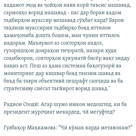
хадамот эҷод ва ҷойҳои нави корӣ таъсис нашавад,
сармояҳо ворид нашавад - пас дар бораи кадом
тадбирҳои муассир мешавад сӯҳбат кард? Барои
таҳлили муассирии тадбирҳо бояд иттилои
ҳамаҷониба дошта бошем, ман чунин иттилоъ
надорам. Маълумот аз сохторҳои андоз,
гузоришҳои доираҳои тиҷоратӣ, назари худи
соҳибкорон, сохторҳои ҳукуматӣ бисёр вақт зидду
нақиз аст. Пеш аз ҳама системаи баҳогузорӣ ва
мониторинг дар кишвар бояд танзим шавад ва
баъд ба таври объективӣ пешрафт санҷида ва ба
стратегияву сиёсат тағйирот ворид шавад."
Радиои Озодӣ: Агар шумо имкон медоштед, ки ба
президент муроҷиат мекардед, чӣ мегуфтед?
Гулбаҳор Маҳкамова: “Чӣ кӯмак карда метавонам?”