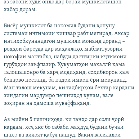
аз забони худи онҳо дар бораи мушкилоташон
хабар дорам.
Бисёр мушкилот ба нокомил будани қонуну
системаи иҷтимоии кишвар рабт мегирад. Аксар
интихобкунандагон мушкили монанд доранд –
роҳҳои фарсуда дар маҳаллаҳо, маблағгузории
нокофии мактабҳо, набуди дастгирии иҷтимоии
гурӯҳҳои заъфпазир. Ҳукуматҳои маҳаллӣ ҳама
талошашонро ба харҷ медиҳанд, соҳибкорон ҳам
бепарво нестанд, ба қадри имкон ёрӣ мекунанд.
Ман талош мекунам, ки тадбирҳои беҳтар кардани
зиндагии мардумро пешниҳод кунам, вале
зоҳиран на ҳамеша муваффақанд.
Аз миёни 5 пешниҳоде, ки танҳо дар соли ҷорӣ
кардам, ҳеҷ яке бо сабаби маҳдуд будани буҷаи
шаҳр ва вилоят қабул нашуд. Вакил василаҳои