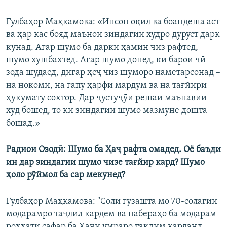
Гулбаҳор Маҳкамова: «Инсон оқил ва боандеша аст
ва ҳар кас бояд маънои зиндагии худро дуруст дарк
кунад. Агар шумо ба дарки ҳамин чиз рафтед,
шумо хушбахтед. Агар шумо донед, ки барои чӣ
зода шудаед, дигар ҳеҷ чиз шуморо наметарсонад –
на нокомӣ, на гапу ҳарфи мардум ва на тағйири
ҳукумату сохтор. Дар ҷустуҷӯи решаи маънавии
худ бошед, то ки зиндагии шумо мазмуне дошта
бошад.»
Радиои Озодӣ: Шумо ба Ҳаҷ рафта омадед. Оё баъди
ин дар зиндагии шумо чизе тағйир кард? Шумо
ҳоло рӯймол ба сар мекунед?
Гулбаҳор Маҳкамова: "Соли гузашта мо 70-солагии
модарамро таҷлил кардем ва набераҳо ба модарам
роҳхати сафар ба Ҳаҷи умраро тақдим карданд.