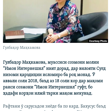
ГУЗОРИШҲОИ РАДИОӢ
Русский
ПАЙГИРӢ КУНЕД
Гулбаҳор Маҳкамова
Ҳамаи сомонаҳои RFE/RL
Гулбаҳор Маҳкамова, муассиси созмони молии
“Имон Интернешнл” ният дорад, дар вилояти Суғд
низоми қарздиҳии исломиро ба роҳ монад. Ӯ
аввали соли 2018, баъд аз 18 соли кор дар мақоми
раиси созмони “Имон Интернешнл” гуфт, бо
ҳадафи корҳои илмӣ тарки мақом мекунад.
Рафтани ӯ сарусадои зиёде ба по кард. Бахусус баъд