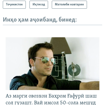
Тоҷикистон
Иқтисод
Матолиби навтарин
Инҳо ҳам аҷоибанд, бинед:
Аз марги овозхон Баҳром Ғафурӣ шаш
сол гузашт. Вай имсол 50-сола мешуд