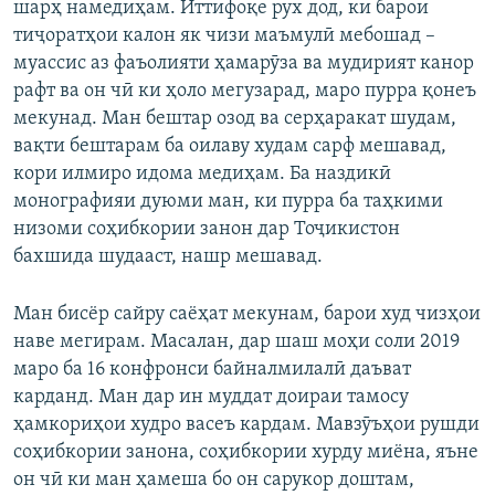
шарҳ намедиҳам. Иттифоқе рух дод, ки барои
тиҷоратҳои калон як чизи маъмулӣ мебошад –
муассис аз фаъолияти ҳамарӯза ва мудирият канор
рафт ва он чӣ ки ҳоло мегузарад, маро пурра қонеъ
мекунад. Ман бештар озод ва серҳаракат шудам,
вақти бештарам ба оилаву худам сарф мешавад,
кори илмиро идома медиҳам. Ба наздикӣ
монографияи дуюми ман, ки пурра ба таҳкими
низоми соҳибкории занон дар Тоҷикистон
бахшида шудааст, нашр мешавад.
Ман бисёр сайру саёҳат мекунам, барои худ чизҳои
наве мегирам. Масалан, дар шаш моҳи соли 2019
маро ба 16 конфронси байналмилалӣ даъват
карданд. Ман дар ин муддат доираи тамосу
ҳамкориҳои худро васеъ кардам. Мавзӯъҳои рушди
соҳибкории занона, соҳибкории хурду миёна, яъне
он чӣ ки ман ҳамеша бо он сарукор доштам,