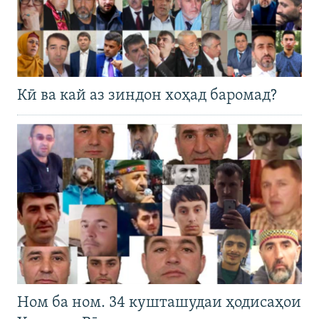
Кӣ ва кай аз зиндон хоҳад баромад?
Ном ба ном. 34 кушташудаи ҳодисаҳои