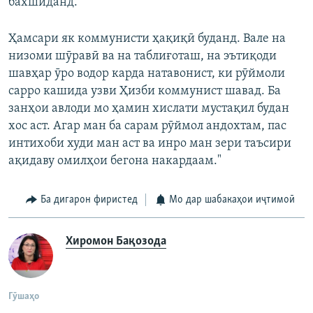
бахшиданд.
Ҳамсари як коммунисти ҳақиқӣ буданд. Вале на
низоми шӯравӣ ва на таблиғоташ, на эътиқоди
шавҳар ӯро водор карда натавонист, ки рӯймоли
сарро кашида узви Ҳизби коммунист шавад. Ба
занҳои авлоди мо ҳамин хислати мустақил будан
хос аст. Агар ман ба сарам рӯймол андохтам, пас
интихоби худи ман аст ва инро ман зери таъсири
ақидаву омилҳои бегона накардаам."
Ба дигарон фиристед
Мо дар шабакаҳои иҷтимоӣ
Хиромон Бақозода
Гӯшаҳо