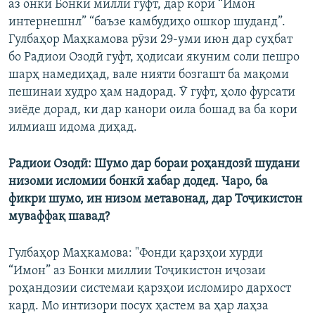
аз онки Бонки миллӣ гуфт, дар кори “Имон
интернешнл” “баъзе камбудиҳо ошкор шуданд”.
Гулбаҳор Маҳкамова рӯзи 29-уми июн дар суҳбат
бо Радиои Озодӣ гуфт, ҳодисаи якуним соли пешро
шарҳ намедиҳад, вале нияти бозгашт ба мақоми
пешинаи худро ҳам надорад. Ӯ гуфт, ҳоло фурсати
зиёде дорад, ки дар канори оила бошад ва ба кори
илмиаш идома диҳад.
Радиои Озодӣ: Шумо дар бораи роҳандозӣ шудани
низоми исломии бонкӣ хабар додед. Чаро, ба
фикри шумо, ин низом метавонад, дар Тоҷикистон
муваффақ шавад?
Гулбаҳор Маҳкамова: "Фонди қарзҳои хурди
“Имон” аз Бонки миллии Тоҷикистон иҷозаи
роҳандозии системаи қарзҳои исломиро дархост
кард. Мо интизори посух ҳастем ва ҳар лаҳза