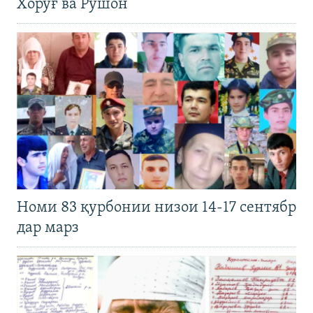
Хоруғ ва Рӯшон
Номи 83 қурбонии низои 14-17 сентябр
дар марз