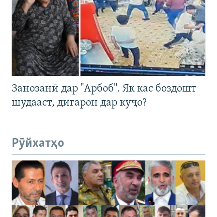
Занозанӣ дар "Арбоб". Як кас боздошт
шудааст, дигарон дар куҷо?
Рӯйхатҳо