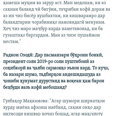
ҳамеша муҳим ва зарур аст. Ман медонам, ки аз
саҳнаи баланд чӣ бигӯям, таҷрибаи кофӣ дорам ва
аз ин чиз бисёр хушбахтам, ки кишварамро дар
баландтарин чорабиниҳо намояндагӣ мекунам.
Ҳеҷ чиз маро маҷбур карда наметавонад, ки ба
гузаштаҳо баргардам. Ман аз чизе пушаймон
нестам."
Радиои Озодӣ: Дар пасманзари бӯҳрони бонкӣ,
президент соли 2019-ро соли пуштибонӣ аз
соҳибкорӣ ва ҷалби сармояҳо эълон кард. То куҷо,
ба назари шумо, тадбирҳои андешидашуда аз
ҷониби ҳукумат дурустанд ва воқеан ҳам барои
беҳбуди вазъ кофӣ мебошанд?
Гулбаҳор Маҳкамова: "Агар шумори ширкатҳои
хурду миёна афзоиш наёбанд, саҳми онҳо дар
иқтисоди кишвар ночиз бошад, агар маҳсулоту