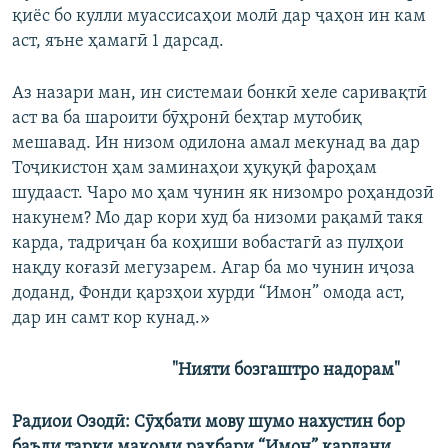
қиёс бо кулли муассисаҳои молӣ дар ҷаҳон ин кам
аст, яъне ҳамагӣ 1 дарсад.
Аз назари ман, ин системаи бонкӣ хеле саривақтӣ
аст ва ба шароити бӯҳронӣ беҳтар мутобиқ
мешавад. Ин низом одилона амал мекунад ва дар
Тоҷикистон ҳам заминаҳои ҳуқуқӣ фароҳам
шудааст. Чаро мо ҳам чунин як низомро роҳандозӣ
накунем? Мо дар кори худ ба низоми рақамӣ такя
карда, тадриҷан ба коҳиши вобастагӣ аз пулҳои
нақду коғазӣ мегузарем. Агар ба мо чунин иҷоза
доданд, Фонди қарзҳои хурди “Имон” омода аст,
дар ин самт кор кунад.»
"Нияти бозгаштро надорам"
Радиои Озодӣ: Сӯҳбати мову шумо нахустин бор
баъди тарки мақоми раҳбари “Имон” кардани