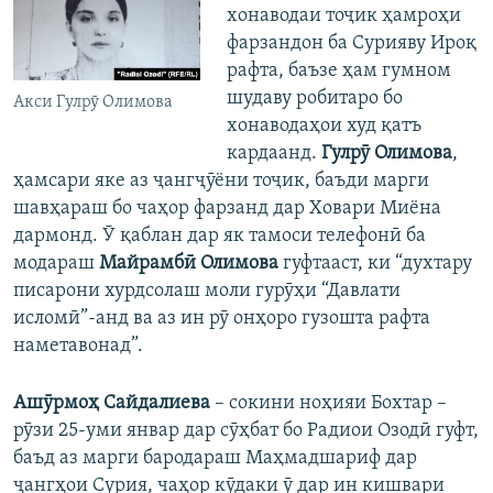
хонаводаи тоҷик ҳамроҳи
фарзандон ба Сурияву Ироқ
рафта, баъзе ҳам гумном
шудаву робитаро бо
Акси Гулрӯ Олимова
хонаводаҳои худ қатъ
кардаанд.
Гулрӯ Олимова
,
ҳамсари яке аз ҷангҷӯёни тоҷик, баъди марги
шавҳараш бо чаҳор фарзанд дар Ховари Миёна
дармонд. Ӯ қаблан дар як тамоси телефонӣ ба
модараш
Майрамбӣ Олимова
гуфтааст, ки “духтару
писарони хурдсолаш моли гурӯҳи “Давлати
исломӣ”-анд ва аз ин рӯ онҳоро гузошта рафта
наметавонад”.
Ашӯрмоҳ Сайдалиева
– сокини ноҳияи Бохтар –
рӯзи 25-уми январ дар сӯҳбат бо Радиои Озодӣ гуфт,
баъд аз марги бародараш Маҳмадшариф дар
ҷангҳои Сурия, чаҳор кӯдаки ӯ дар ин кишвари