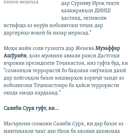
нишон медиҳад
дар Сурияву Ироқ таҳти
қаламравҳои ДИИШ
ҳастанд, эҳтимоли
истифода аз нерӯи ноболиғони тоҷик дар
даргириҳо воқеӣ ба назар мерасад.”
Моҳи майи соли гузашта дар Женева
Музаффар
Ашӯриён
, ҳоло муовини аввали раиси Дастгоҳи
иҷроияи президенти Тоҷикистон, низ гуфта буд, ки
“созмонҳои террористӣ бо баҳонаи омӯзиши динӣ
дар пойгоҳҳои баъзе кишварҳои хориҷӣ чанде аз
ноболиғони Тоҷикистонро ба ҳайси террористи
оянда омода кардаанд.”
Салиби Сурх гуфт, ки...
Масъулони созмони Салиби Сурх, ки дар баъзе аз
минтақаҳои ҷанг дар Ироқ ба аҳолии дармонда