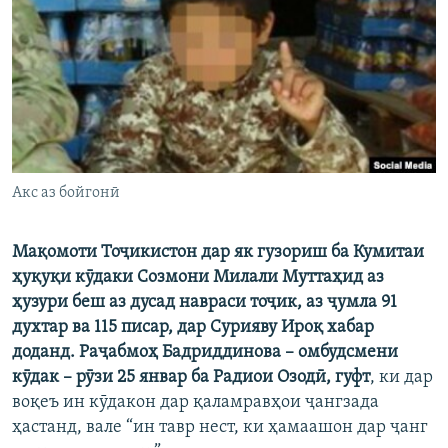
ГУЗОРИШҲОИ РАДИОӢ
Русский
ПАЙГИРӢ КУНЕД
Акс аз бойгонӣ
Ҳамаи сомонаҳои RFE/RL
Мақомоти Тоҷикистон дар як гузориш ба Кумитаи
ҳуқуқи кӯдаки Созмони Милали Муттаҳид аз
ҳузури беш аз дусад навраси тоҷик, аз ҷумла 91
духтар ва 115 писар, дар Сурияву Ироқ хабар
доданд. Раҷабмоҳ Бадриддинова – омбудсмени
кӯдак – рӯзи 25 январ ба Радиои Озодӣ, гуфт
, ки дар
воқеъ ин кӯдакон дар қаламравҳои ҷангзада
ҳастанд, вале “ин тавр нест, ки ҳамаашон дар ҷанг