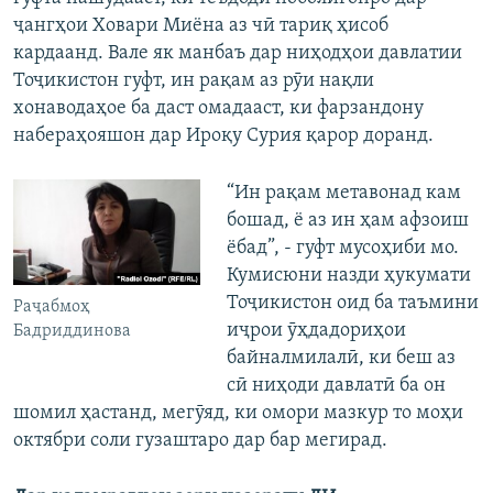
ҷангҳои Ховари Миёна аз чӣ тариқ ҳисоб
кардаанд. Вале як манбаъ дар ниҳодҳои давлатии
Тоҷикистон гуфт, ин рақам аз рӯи нақли
хонаводаҳое ба даст омадааст, ки фарзандону
набераҳояшон дар Ироқу Сурия қарор доранд.
“Ин рақам метавонад кам
бошад, ё аз ин ҳам афзоиш
ёбад”, - гуфт мусоҳиби мо.
Кумисюни назди ҳукумати
Тоҷикистон оид ба таъмини
Раҷабмоҳ
иҷрои ӯҳдадориҳои
Бадриддинова
байналмилалӣ, ки беш аз
сӣ ниҳоди давлатӣ ба он
шомил ҳастанд, мегӯяд, ки омори мазкур то моҳи
октябри соли гузаштаро дар бар мегирад.