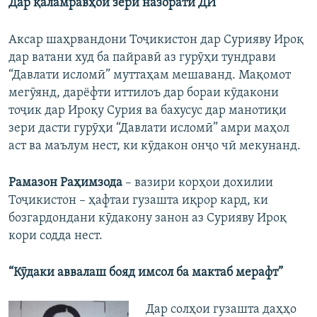
Дар қаламравҳои зери назорати ДИ
Аксар шаҳрвандони Тоҷикистон дар Сурияву Ироқ
дар ватани худ ба пайравӣ аз гурӯҳи тундрави
“Давлати исломӣ” муттаҳам мешаванд. Мақомот
мегӯянд, дарёфти иттилоъ дар бораи кӯдакони
тоҷик дар Ироқу Сурия ва бахусус дар манотиқи
зери дасти гурӯҳи “Давлати исломӣ” амри маҳол
аст ва маълум нест, ки кӯдакон онҷо чӣ мекунанд.
Рамазон Раҳимзода
– вазири корҳои дохилии
Тоҷикистон – ҳафтаи гузашта иқрор кард, ки
бозгардондани кӯдакону занон аз Сурияву Ироқ
кори содда нест.
“Кӯдаки аввалаш бояд имсол ба мактаб мерафт”
Дар солҳои гузашта даҳҳо