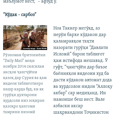
маълумот нест,” – афзуд ӯ.
“Кӯдак - сарбоз”
Ноа Таккер мегӯяд, аз
нерӯи бархе кӯдакон дар
қаламравҳои таҳти
назорати гурӯҳи “Давлати
Исломӣ” барои таблиғот
Рӯзномаи бритониёии
ҳам истифода мешавад. Ӯ
“Daily Mail” моҳи
ноябри 2014 силсилаи
гуфт, “ҷангҷӯён дар баъзе
аксҳои ҷангҷӯёни
баёнияҳои видеоии худ ба
қазоқ дар Сурия ва ҳам
дасти кӯдакон автомат дода
видеои таблиғотиеро
ва хурдсолон нидои “Аллоҳу
нашр карда буд, ки як
акбар” сар медиҳанд. Ин
гурӯҳи духтарони
намоише беш нест. Вале
хурдсоли низ зоҳиран
азбаски аксар
қазоқро ҳангоми
тамрини низомӣ
шаҳрвандони Тоҷикистон