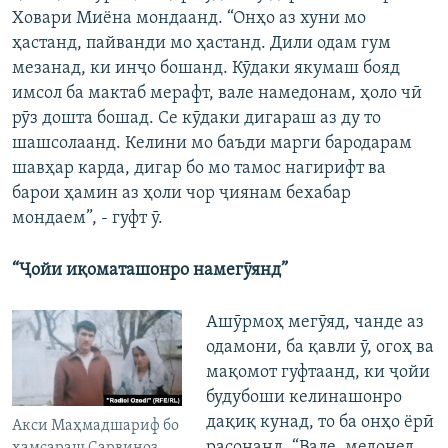
Ховари Миёна мондаанд. “Онҳо аз хуни мо
ҳастанд, пайванди мо ҳастанд. Дили одам гум
мезанад, ки инҷо бошанд. Кӯдаки якумаш бояд
имсол ба мактаб мерафт, вале намедонам, ҳоло чӣ
рӯз дошта бошад. Се кӯдаки дигараш аз ду то
шашсолаанд. Келини мо баъди марги бародарам
шавҳар карда, дигар бо мо тамос нагирифт ва
барои ҳамин аз ҳоли чор ҷиянам бехабар
мондаем”, - гуфт ӯ.
“Ҷойи иқоматашонро намегӯянд”
Ашӯрмоҳ мегӯяд, чанде аз
одамони, ба қавли ӯ, огоҳ ва
мақомот гуфтаанд, ки ҷойи
будубоши келинашонро
дақиқ кунад, то ба онҳо ёрӣ
Акси Маҳмадшариф бо
расонанд. “Вале, медонед,