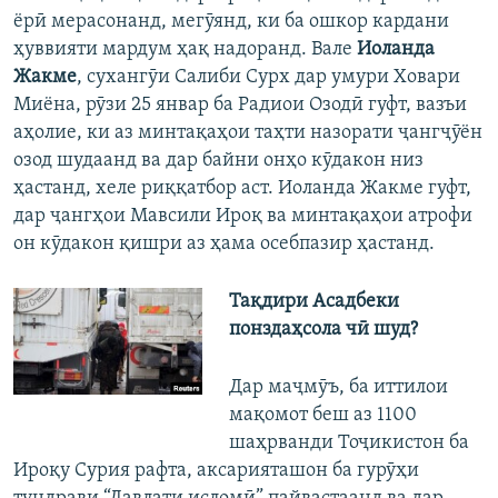
ёрӣ мерасонанд, мегӯянд, ки ба ошкор кардани
ҳуввияти мардум ҳақ надоранд. Вале
Иоланда
Жакме
, сухангӯи Салиби Сурх дар умури Ховари
Миёна, рӯзи 25 январ ба Радиои Озодӣ гуфт, вазъи
аҳолие, ки аз минтақаҳои таҳти назорати ҷангҷӯён
озод шудаанд ва дар байни онҳо кӯдакон низ
ҳастанд, хеле риққатбор аст. Иоланда Жакме гуфт,
дар ҷангҳои Мавсили Ироқ ва минтақаҳои атрофи
он кӯдакон қишри аз ҳама осебпазир ҳастанд.
Тақдири Асадбеки
понздаҳсола чӣ шуд?
Дар маҷмӯъ, ба иттилои
мақомот беш аз 1100
шаҳрванди Тоҷикистон ба
Ироқу Сурия рафта, аксарияташон ба гурӯҳи