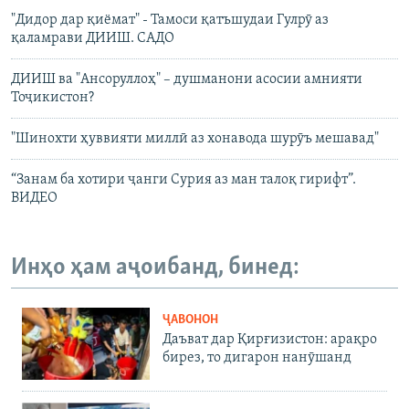
"Дидор дар қиёмат" - Тамоси қатъшудаи Гулрӯ аз
қаламрави ДИИШ. САДО
ДИИШ ва "Ансоруллоҳ" – душманони асосии амнияти
Тоҷикистон?
"Шинохти ҳуввияти миллӣ аз хонавода шурӯъ мешавад"
“Занам ба хотири ҷанги Сурия аз ман талоқ гирифт”.
ВИДЕО
Инҳо ҳам аҷоибанд, бинед:
ҶАВОНОН
Даъват дар Қирғизистон: арақро
бирез, то дигарон нанӯшанд