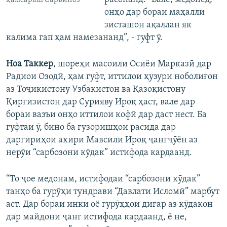
ҳамсараш Сарвиноз
онҳо дар бораи маҳалли
зисташон ақаллан як
калима гап ҳам намезананд”, - гуфт ӯ.
Ноа Таккер
, шореҳи масоили Осиёи Марказӣ дар
Радиои Озодӣ, ҳам гуфт, иттилои ҳузури ноболиғон
аз Тоҷикистону Узбакистон ва Қазоқистону
Қирғизистон дар Сурияву Ироқ ҳаст, вале дар
бораи вазъи онҳо иттилои кофӣ дар даст нест. Ба
гуфтаи ӯ, бино ба гузоришҳои расида дар
даргириҳои ахири Мавсили Ироқ ҷангҷӯён аз
нерӯи “сарбозони кӯдак” истифода кардаанд.
“То ҷое медонам, истифодаи “сарбозони кӯдак”
танҳо ба гурӯҳи тундрави “Давлати Исломӣ” марбут
аст. Дар бораи инки оё гурӯҳҳои дигар аз кӯдакон
дар майдони ҷанг истифода кардаанд, ё не,