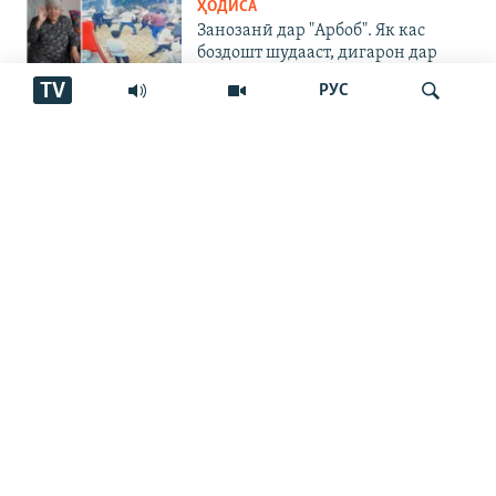
ҲОДИСА
Занозанӣ дар "Арбоб". Як кас
боздошт шудааст, дигарон дар
куҷо?
TV
РУС
ЧАНДРАСОНАӢ
"Танҳо барои ду хирси сафед
ҳаррӯз 3 тонна ях омода мекунем"
Ҷустуҷӯ
ЧАНДРАСОНАӢ
Пахтакорони Фархор аз тақсими
об шикоят доранд
ҶАНГИ УКРАИНА
"Аз ин ҷо бӯйи ҷасад меояд…
Онҳоро бояд аз ин дӯзах берун
кашем"
ЧАНДРАСОНАӢ