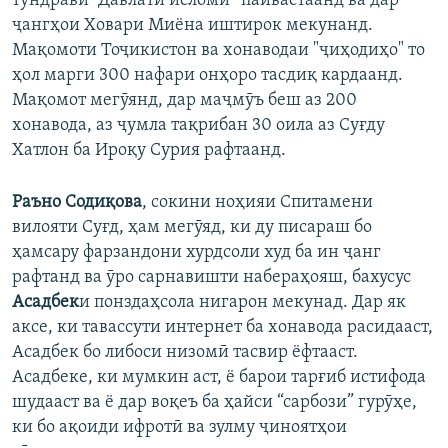
тундрави “Давлати исломӣ” пайвастаанд ва дар
ҷангҳои Ховари Миёна иштирок мекунанд.
Мақомоти Тоҷикистон ва хонаводаи "ҷиҳодиҳо" то
ҳол марги 300 нафари онҳоро тасдиқ кардаанд.
Мақомот мегӯянд, дар маҷмӯъ беш аз 200
хонавода, аз ҷумла тақрибан 30 оила аз Суғду
Хатлон ба Ироқу Сурия рафтаанд.
Раъно Содиқова
, сокини ноҳияи Спитамени
вилояти Суғд, ҳам мегӯяд, ки ду писараш бо
ҳамсару фарзандони хурдсоли худ ба ин ҷанг
рафтанд ва ӯро сарнавишти набераҳояш, бахусус
Асадбек
и понздаҳсола нигарон мекунад. Дар як
аксе, ки тавассути интернет ба хонавода расидааст,
Асадбек бо либоси низомӣ тасвир ёфтааст.
Асадбеке, ки мумкин аст, ё барои тарғиб истифода
шудааст ва ё дар воқеъ ба ҳайси “сарбози” гурӯҳе,
ки бо ақоиди ифротӣ ва зулму ҷиноятҳои