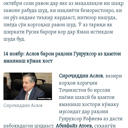
октябри соли равон дар яке аз маҳаллаҳои ин шаҳр
замоне рабуда шуд, ки нақлиёти бемористонро, ки
он рӯз андаке таъхир кардааст, интизор нашуда,
пиёда сӯи коргоҳаш равон шуд. Ӯ аз тариқи як
ширкати Русия барори кор дар Яман истихдом
шуда буд.
14 ноябр: Аслов барои раҳоии Гулрухсор аз ҳамтои
яманиаш кӯмак хост
Сироҷиддин Аслов
, вазири
корҳои хориҷии
Тоҷикистон бо ирсоли
паёми шахсӣ ба ҳамтои
яманиаш хостори кӯмаку
Сироҷиддин Аслов
мусоидат дар раҳоии
Гулрухсор Рофиева аз дасти
рабояндагон шудааст.
Абулфайз Атоев,
сухангӯи