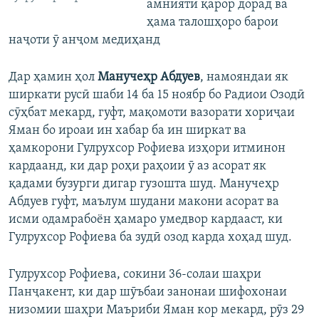
амниятӣ қарор дорад ва
ҳама талошҳоро барои
наҷоти ӯ анҷом медиҳанд
Дар ҳамин ҳол
Манучеҳр Абдуев
, намояндаи як
ширкати русӣ шаби 14 ба 15 ноябр бо Радиои Озодӣ
сӯҳбат мекард, гуфт, мақомоти вазорати хориҷаи
Яман бо ироаи ин хабар ба ин ширкат ва
ҳамкорони Гулрухсор Рофиева изҳори итминон
кардаанд, ки дар роҳи раҳоии ӯ аз асорат як
қадами бузурги дигар гузошта шуд. Манучеҳр
Абдуев гуфт, маълум шудани макони асорат ва
исми одамрабоён ҳамаро умедвор кардааст, ки
Гулрухсор Рофиева ба зудӣ озод карда хоҳад шуд.
Гулрухсор Рофиева, сокини 36-солаи шаҳри
Панҷакент, ки дар шӯъбаи занонаи шифохонаи
низомии шаҳри Маъриби Яман кор мекард, рӯз 29