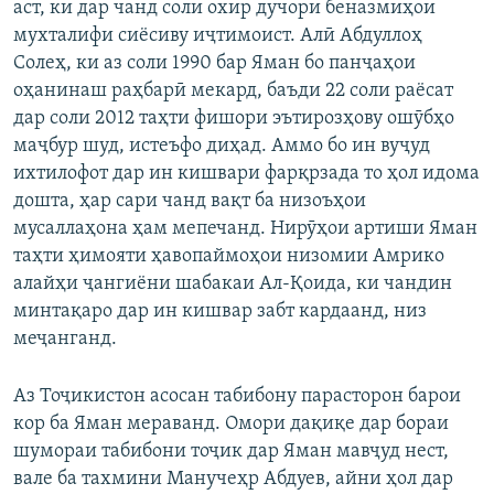
аст, ки дар чанд соли охир дучори беназмиҳои
мухталифи сиёсиву иҷтимоист. Алӣ Абдуллоҳ
Солеҳ, ки аз соли 1990 бар Яман бо панҷаҳои
оҳанинаш раҳбарӣ мекард, баъди 22 соли раёсат
дар соли 2012 таҳти фишори эътирозҳову ошӯбҳо
маҷбур шуд, истеъфо диҳад. Аммо бо ин вуҷуд
ихтилофот дар ин кишвари фарқрзада то ҳол идома
дошта, ҳар сари чанд вақт ба низоъҳои
мусаллаҳона ҳам мепечанд. Нирӯҳои артиши Яман
таҳти ҳимояти ҳавопаймоҳои низомии Амрико
алайҳи ҷангиёни шабакаи Ал-Қоида, ки чандин
минтақаро дар ин кишвар забт кардаанд, низ
меҷанганд.
Аз Тоҷикистон асосан табибону парасторон барои
кор ба Яман мераванд. Омори дақиқе дар бораи
шумораи табибони тоҷик дар Яман мавҷуд нест,
вале ба тахмини Манучеҳр Абдуев, айни ҳол дар