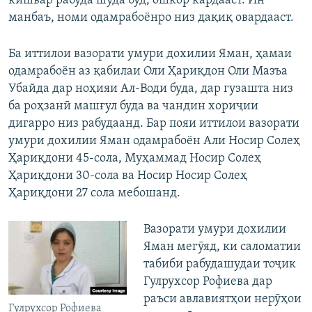
кишвар рабуда шуда буд, ошкор кардааст. Ин
манбаъ, номи одамрабоёнро низ дақиқ овардааст.
Ба иттилои вазорати умури дохилии Яман, ҳамаи
одамрабоён аз қабилаи Оли Ҳариқдон Оли Мазъа
Убайда дар ноҳияи Ал-Води буда, дар гузашта низ
ба роҳзанӣ машғул буда ва чандин хориҷии
дигарро низ рабудаанд. Бар пояи иттилои вазорати
умури дохилии Яман одамрабоён Али Носир Солеҳ
Ҳариқдони 45-сола, Муҳаммад Носир Солеҳ
Ҳариқдони 30-сола ва Носир Носир Солеҳ
Ҳариқдони 27 сола мебошанд.
Вазорати умури дохилии
Яман мегӯяд, ки саломатии
табиби рабудашудаи тоҷик
Гулрухсор Рофиева дар
раъси авлавиятҳои нерӯҳои
Гулрухсор Рофиева