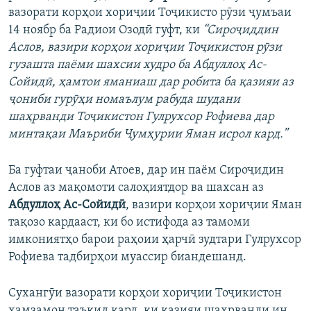
вазорати корҳои хориҷии Тоҷикисто рӯзи ҷумъаи
14 ноябр ба Радиои Озодӣ гуфт, ки
“Сироҷиддин
Аслов, вазири корҳои хориҷии Тоҷикистон рӯзи
гузашта паёми шахсии худро ба Абдуллоҳ Ас-
Сойидӣ, ҳамтои яманиаш дар робита ба қазияи аз
ҷониби гурӯҳи номаълум рабуда шудани
шаҳрванди Тоҷикистон Гулрухсор Рофиева дар
минтақаи Маъриби Ҷумҳурии Яман исрол кард.”
Ба гуфтаи ҷаноби Атоев, дар ин паём Сироҷидин
Аслов аз мақомоти салоҳиятдор ва шахсан аз
Абдуллоҳ Ас-Сойидӣ
, вазири корҳои хориҷии Яман
тақозо кардааст, ки бо истифода аз тамоми
имкониятҳо барои раҳоии ҳарчӣ зудтари Гулрухсор
Рофиева тадбирҳои муассир биандешанд.
Сухангӯи вазорати корҳои хориҷии Тоҷикистон
ҳамзамон таъкид кард, ки қазияи шаҳрванди ин