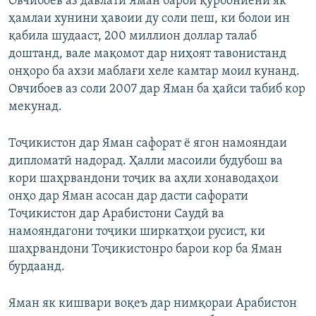
Овчибоев аз давлати Яман барои қурбониёни як
ҳамлаи хунини ҳавоии ду соли пеш, ки болои ин
қабила шудааст, 200 миллион доллар талаб
доштанд, вале мақомот дар ниҳоят тавонистанд
онҳоро ба ахзи маблағи хеле камтар моил кунанд.
Овчибоев аз соли 2007 дар Яман ба ҳайси табиб кор
мекунад.
Тоҷикистон дар Яман сафорат ё ягон намояндаи
дипломатӣ надорад. Ҳалли масоили будубош ва
кори шаҳрвандони тоҷик ва аҳли хонаводаҳои
онҳо дар Яман асосан дар дасти сафорати
Тоҷикистон дар Арабистони Саудӣ ва
намояндагони тоҷики ширкатҳои русист, ки
шаҳрвандони Тоҷикистонро барои кор ба Яман
бурдаанд.
Яман як кишвари воқеъ дар нимқораи Арабистон