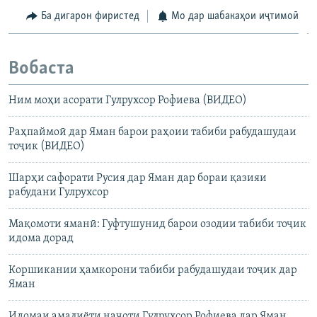
Ба дигарон фиристед
Мо дар шабакаҳои иҷтимоӣ
Вобаста
Ним моҳи асорати Гулрухсор Рофиева (ВИДЕО)
Раҳпаймоӣ дар Яман барои раҳоии табиби рабудашудаи
тоҷик (ВИДЕО)
Шарҳи сафорати Русия дар Яман дар бораи қазияи
рабудани Гулрухсор
Мақомоти яманӣ: Гуфтушунид барои озодии табиби тоҷик
идома дорад
Коршикании ҳамкорони табиби рабудашудаи тоҷик дар
Яман
Идомаи амалиёти наҷоти Гулрухсор Рофиева дар Яман