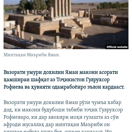
ГУЗОРИШҲОИ РАДИОӢ
Русский
ПАЙГИРӢ КУНЕД
Минтақаи Маъриби Яман.
Ҳамаи сомонаҳои RFE/RL
Вазорати умури дохилии Яман макони асорати
ҳамшираи шафқат аз Тоҷикистон Гулрухсор
Рофиева ва ҳувияти одамрабоёнро эълон кардааст.
Вазорати умури дохилии Яман рӯзи ҷумъа хабар
дод, ки макони будубоши табиби тоҷик Гулрухсор
Рофиеваро, ки дар авохири моҳи гузашта аз сӯи
афроди мусаллаҳ дар минтақаи Маъриби он