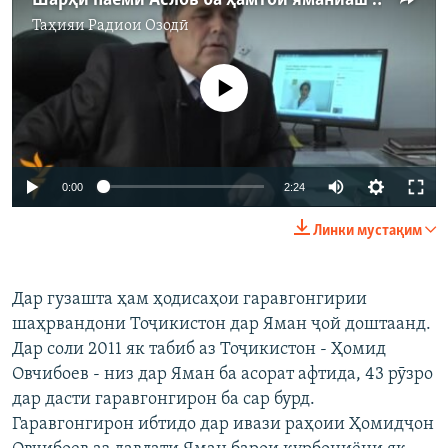
Шарҳи паёми Аслов ба ҳамтои яманиаш барои раҳоии Гулрухсор
Таҳияи
Радиои Озодӣ
Феълан кор намекунад
0:00
2:24
Линки мустақим
Дар гузашта ҳам ҳодисаҳои гаравгонгирии
шаҳрвандони Тоҷикистон дар Яман ҷой доштаанд.
Дар соли 2011 як табиб аз Тоҷикистон - Ҳомид
Овчибоев - низ дар Яман ба асорат афтида, 43 рӯзро
дар дасти гаравгонгирон ба сар бурд.
Гаравгонгирон ибтидо дар ивази раҳоии Ҳомидҷон