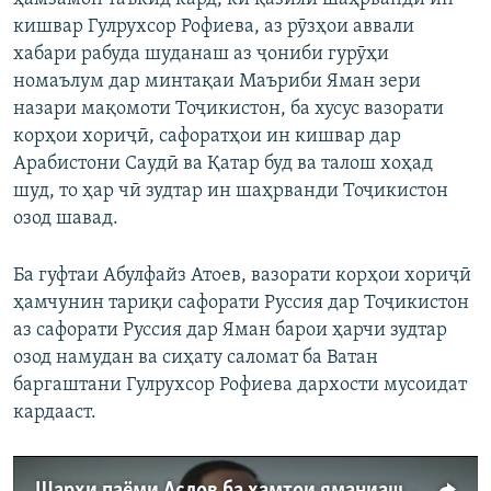
кишвар Гулрухсор Рофиева, аз рӯзҳои аввали
хабари рабуда шуданаш аз ҷониби гурӯҳи
номаълум дар минтақаи Маъриби Яман зери
назари мақомоти Тоҷикистон, ба хусус вазорати
корҳои хориҷӣ, сафоратҳои ин кишвар дар
Арабистони Саудӣ ва Қатар буд ва талош хоҳад
шуд, то ҳар чӣ зудтар ин шаҳрванди Тоҷикистон
озод шавад.
Ба гуфтаи Абулфайз Атоев, вазорати корҳои хориҷӣ
ҳамчунин тариқи сафорати Руссия дар Тоҷикистон
аз сафорати Руссия дар Яман барои ҳарчи зудтар
озод намудан ва сиҳату саломат ба Ватан
баргаштани Гулрухсор Рофиева дархости мусоидат
кардааст.