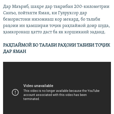
Дар Маъриб, шаҳре дар тақрибан 200-километрии
Санъо, пойтахти Яман, ки Гулрухсор дар
бемористони низомиаш кор мекард, бо талаби
раҳоии ин ҳамшираи тоҷик раҳпаймоӣ доир шуда,
ҳамкоронаш ҳатто даст ба як коршиканӣ заданд.
РАҲПАЙМОӢ БО ТАЛАБИ РАҲОИИ ТАБИБИ ТОҶИК
ДАР ЯМАН