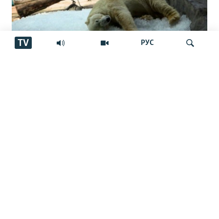
TV
РУС
"Танҳо барои ду хирси сафед ҳаррӯз 3
тонна ях омода мекунем"
Ҷустуҷӯ