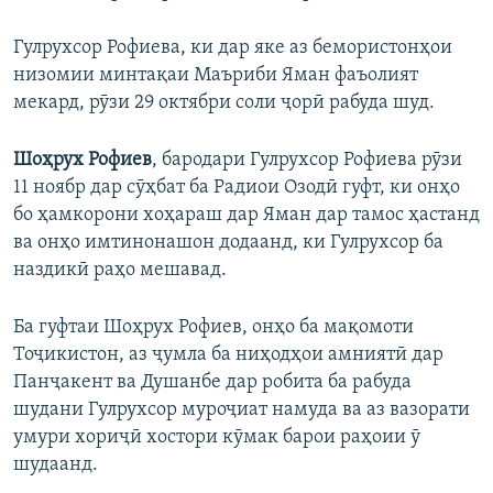
Гулрухсор Рофиева, ки дар яке аз бемористонҳои
низомии минтақаи Маъриби Яман фаъолият
мекард, рӯзи 29 октябри соли ҷорӣ рабуда шуд.
Шоҳрух Рофиев
, бародари Гулрухсор Рофиева рӯзи
11 ноябр дар сӯҳбат ба Радиои Озодӣ гуфт, ки онҳо
бо ҳамкорони хоҳараш дар Яман дар тамос ҳастанд
ва онҳо имтинонашон додаанд, ки Гулрухсор ба
наздикӣ раҳо мешавад.
Ба гуфтаи Шоҳрух Рофиев, онҳо ба мақомоти
Тоҷикистон, аз ҷумла ба ниҳодҳои амниятӣ дар
Панҷакент ва Душанбе дар робита ба рабуда
шудани Гулрухсор муроҷиат намуда ва аз вазорати
умури хориҷӣ хостори кӯмак барои раҳоии ӯ
шудаанд.