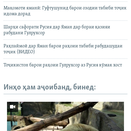
Мақомоти яманӣ: Гуфтушунид барои озодии табиби тоҷик
идома дорад
Шарҳи сафорати Русия дар Яман дар бораи қазияи
рабудани Гулрухсор
Раҳпаймоӣ дар Яман барои раҳоии табиби рабудашудаи
тоҷик (ВИДЕО)
Тоҷикистон барои раҳоии Гулрухсор аз Русия кӯмак хост
Инҳо ҳам аҷоибанд, бинед: