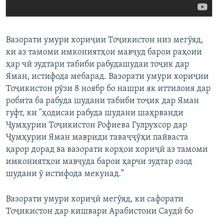
Вазорати умури хориҷии Тоҷикистон низ мегӯяд,
ки аз тамоми имкониятҳои мавҷуд барои раҳоии
ҳар чӣ зудтари табиби рабудашудаи тоҷик дар
Яман, истифода мебарад. Вазорати умури хориҷии
Тоҷикистон рӯзи 8 ноябр бо нашри як иттилоия дар
робита ба рабуда шудани табиби тоҷик дар Яман
гуфт, ки "ҳодисаи рабуда шудани шаҳрванди
Ҷумҳурии Тоҷикистон Рофиева Гулрухсор дар
Ҷумҳурии Яман мавриди таваҷҷӯҳи пайваста
қарор дорад ва вазорати корҳои хориҷӣ аз тамоми
имкониятҳои мавҷуда барои ҳарчи зудтар озод
шудани ӯ истифода мекунад.”
Вазорати умури хориҷӣ мегӯяд, ки сафорати
Тоҷикистон дар кишвари Арабистони Саудӣ бо