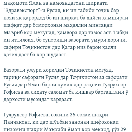
мақомоти Яман ва намояндагони ширкати
“Здравэкспорт”-и Русия, ки ин табиби тоҷик бар
пояи як қарордод бо ин ширкат ба ҳайси ҳамшираи
шафқат дар беморхонаи маҳаллии минтақаи
Маъриб кор мекунад, ҳамвора дар тамос аст. Тибқи
ин иттилоия, бо супориши вазорати умури хориҷӣ,
сафири Тоҷикистон дар Қатар низ барои ҳалли
қазия даст ба кор шудааст.
Вазорати умури хориҷии Тоҷикистон мегӯяд,
тариқи сафорати Русия дар Тоҷикистон аз сафорати
Русия дар Яман барои кӯмак дар раҳоии Гулрухсор
Рофиева ва сиҳату саломат ба кишвар баргаштани ӯ
дархости мусоидат кардааст.
Гулрухсор Рофиева, сокини 36-солаи шаҳри
Панҷакент, ки дар шӯъбаи занонаи шифохонаи
низомии шаҳри Маъриби Яман кор мекард, рӯз 29