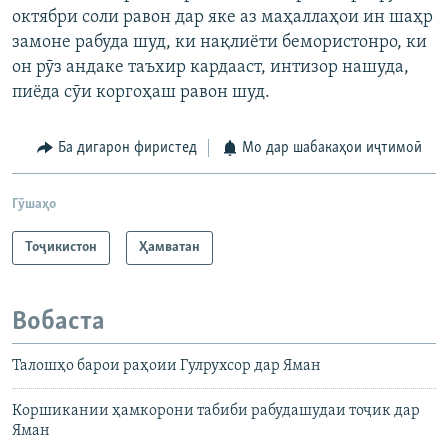
октябри соли равон дар яке аз маҳаллаҳои ин шаҳр
замоне рабуда шуд, ки нақлиёти бемористонро, ки
он рӯз андаке таъхир кардааст, интизор нашуда,
пиёда сӯи коргоҳаш равон шуд.
Ба дигарон фиристед
Мо дар шабакаҳои иҷтимоӣ
Гӯшаҳо
Тоҷикистон
Ҳамватан
Вобаста
Талошҳо барои раҳоии Гулрухсор дар Яман
Коршикании ҳамкорони табиби рабудашудаи тоҷик дар
Яман