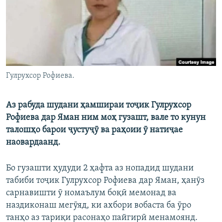
ГУЗОРИШҲОИ РАДИОӢ
Русский
ПАЙГИРӢ КУНЕД
Гулрухсор Рофиева.
Аз рабуда шудани ҳамшираи тоҷик Гулрухсор
Ҳамаи сомонаҳои RFE/RL
Рофиева дар Яман ним моҳ гузашт, вале то кунун
талошҳо барои ҷустуҷӯ ва раҳоии ӯ натиҷае
наовардаанд.
Бо гузашти ҳудуди 2 ҳафта аз нопадид шудани
табиби тоҷик Гулрухсор Рофиева дар Яман, ҳанӯз
сарнавишти ӯ номаълум боқӣ мемонад ва
наздиконаш мегӯяд, ки ахбори вобаста ба ӯро
танҳо аз тариқи расонаҳо пайгирӣ менамоянд.