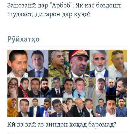
Занозанӣ дар "Арбоб". Як кас боздошт
шудааст, дигарон дар куҷо?
Рӯйхатҳо
Кӣ ва кай аз зиндон хоҳад баромад?