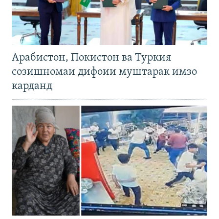
Арабистон, Покистон ва Туркия
созишномаи дифоии муштарак имзо
карданд