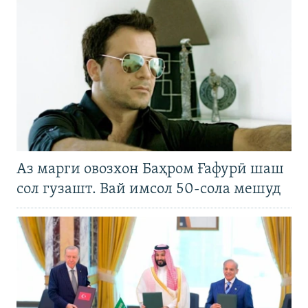
Аз марги овозхон Баҳром Ғафурӣ шаш
сол гузашт. Вай имсол 50-сола мешуд