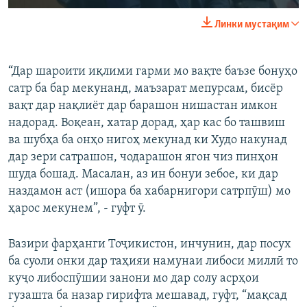
Линки мустақим
“Дар шароити иқлими гарми мо вақте баъзе бонуҳо
сатр ба бар мекунанд, маъзарат мепурсам, бисёр
вақт дар нақлиёт дар барашон нишастан имкон
надорад. Воқеан, хатар дорад, ҳар кас бо ташвиш
ва шубҳа ба онҳо нигоҳ мекунад ки Худо накунад
дар зери сатрашон, чодарашон ягон чиз пинҳон
шуда бошад. Масалан, аз ин бонуи зебое, ки дар
наздамон аст (ишора ба хабарнигори сатрпӯш) мо
ҳарос мекунем”, - гуфт ӯ.
Вазири фарҳанги Тоҷикистон, инчунин, дар посух
ба суоли онки дар таҳияи намунаи либоси миллӣ то
куҷо либоспӯшии занони мо дар солу асрҳои
гузашта ба назар гирифта мешавад, гуфт, “мақсад