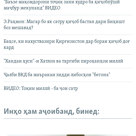
"Баъзе мақомдорони тоҷик зани худро ба ҳиҷобпӯшӣ
маҷбур мекунанд" ВИДЕО
Э.Раҳмон: Магар бо як сатру ҳиҷоб бастан дари Биҳишт
боз мешавад?
Баҳсе, ки нахуствазири Қирғизистон дар бораи ҳиҷоб доғ
кард
"Хандаи ҳусн"-и Хатлон ва тарғиби пироҳанҳои миллӣ
Ҷалби ВКД ба маъракаи зидди либосҳои "бегона"
ВИДЕО: Тоқии миллӣ - ба ҷои сатр
Инҳо ҳам аҷоибанд, бинед: