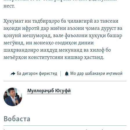
нест.
Ҳукумат ин тадбирҳоро ба ҷилавгирӣ аз тавсеаи
ақоиди ифротӣ дар миёни аъзоии ҷомеа дуруст ва
қонунӣ мешуморад, вале фаъолони ҳуқуқи башар
мегӯянд, ин монеаҳо озодиҳои динии
шаҳрвандонро маҳдуд мекунанд ва хилоф бо
меъёрҳои конститутсияи кишвар ҳастанд.
Ба дигарон фиристед
Мо дар шабакаҳои иҷтимоӣ
Муллораҷаб Юсуфӣ
Вобаста