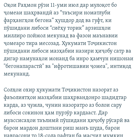
Оқои Раҳмон рӯзи 11-уми июл дар мулоқот бо
ҷомеаи шаҳрвандӣ аз “таъсири номатлуби
фарҳангҳои бегона” ҳушдор дод ва гуфт, ки
пӯшидани либоси “сиёҳу торик” арзишҳои
миллиро поймол мекунад ва фазои маънавии
ҷомеаро тира месозад. Ҳукумати Тоҷикистон
пӯшидани либоси мазҳабии назири ҳиҷобу сатр ва
дигар намунаҳои монанд ба инро ҳамчун нишонаи
"бегонапарастӣ" ва "ифротишавии ҷомеа", интиқод
мекунанд.
Солҳои охир ҳукумати Тоҷикистон назорат аз
фаъолиятҳои мазҳабии шаҳрвандонро шадидтар
карда, аз ҷумла, чунин назоратро аз болои сару
либоси сокинон ҳам пурзӯр кардааст. Дар
муассисаҳои таълимӣ пӯшидани ҳиҷобу рӯсарӣ ва
барои мардон доштани риш манъ шуда, барои
наврасони то 18-сола рафтан ба масҷид мумкин