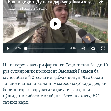
Баҳси ҳиҷоб. Ду насл дар муқобили якдигар
Таҳияи
Радиои Озодӣ
Феълан кор намекунад
0:00
4:28
Ин изҳороти вазири фарҳанги Тоҷикистон баъди 10
рӯз суханронии президент
Эмомалӣ Раҳмон
ба
муносибати “10-солагии қабули қонун “Дар бораи
танзими анъана ва ҷашну маросимҳо” садо дод, ки
бори дигар ба зарурати тақвияти фарҳанги
пӯшидани либоси миллӣ, на “бегонаи мазҳабӣ”
таъкид кард.