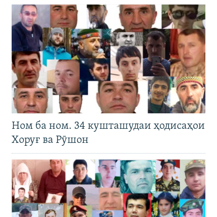
Ном ба ном. 34 кушташудаи ҳодисаҳои
Хоруғ ва Рӯшон