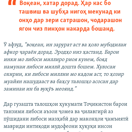
Воқеан, хатар дорад. Ҳар кас бо
ташвиш ва шубҳа нигоҳ мекунад ки
онҳо дар зери сатрашон, чодарашон
ягон чиз пинҳон накарда бошанд.
Ӯ афзуд,
“воқеан, ин зарурат аст ва ҳоло мубодилаи
афкор ҷараён дорад. Эродҳо низ ҳастанд. Барои
инки мо либоси миллиро риоя кунем, бояд
намунаи либоси миллӣ дошта бошем. Хулосаи
охирин, ки либоси миллии мо кадом аст, то ҳозир
муайян нашудааст ва баҳсу талошҳо асосан дар
заминаи ин ба вуқӯъ меоянд.”
Дар гузашта талошҳои ҳукумати Тоҷикистон барои
танзими либоси аъзои ҷомеа ва ҷилавгирӣ аз
пӯшидани либоси мазҳабӣ дар маконҳои ҷамъиятӣ
мавриди интиқоди мудофеони ҳуқуқи инсон