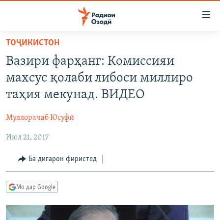
Пайвандҳои
дастрасӣ
Ҷаҳиш
ТОҶИКИСТОН
ба
ГӮШАҲО
Вазири фарҳанг: Комиссияи
мояи
ГАПИ ОЗОД
СИЁСАТ
аслӣ
махсус қолаби либоси миллиро
РӮЗГОРИ МУҲОҶИР
Ҷаҳиш
ИҚТИСОД
таҳия мекунад. ВИДЕО
ба
САЛОМ, ХОҲАР
ҶОМЕА
феҳристи
Муллораҷаб Юсуфӣ
ТАҲҚИҚОТ
ҚАЗИЯИ "КРОКУС"
аслӣ
Ҷаҳиш
Июл 21, 2017
ҶАНГ ДАР УКРАИНА
ОСИЁИ МАРКАЗӢ
ба
НАЗАРИ МАРДУМ
ФАРҲАНГ
Ба дигарон фиристед
ҷустор
ЧАНДРАСОНАӢ
МЕҲМОНИ ОЗОДӢ
БЛОГИСТОН
Мо дар Google
РӮЙХАТҲО
ВАРЗИШ
ОЗОДӢ ОНЛАЙН
ВИДЕО
КИТОБҲОИ ОЗОДӢ
НИГОРИСТОН