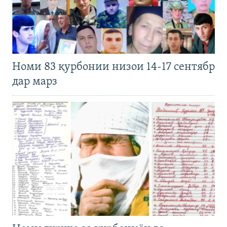
Номи 83 қурбонии низои 14-17 сентябр
дар марз