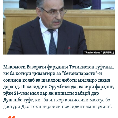
ГУЗОРИШҲОИ РАДИОӢ
Русский
ПАЙГИРӢ КУНЕД
Ҳамаи сомонаҳои RFE/RL
Мақомоти Вазорати фарҳанги Тоҷикистон гуфтанд,
ки ба хотири ҷилавгирӣ аз “бегонапарастӣ”-и
сокинон қолаб ва шаклҳои либоси миллиро таҳия
доранд. Шамсиддин Орумбекзода, вазири фарҳанг,
рӯзи 21-уми июл дар як нишасти хабарӣ дар
Душанбе гуфт
, ки “ба ин кор комиссияи махсус бо
дастури Дастгоҳи иҷроияи президент машғул аст”.