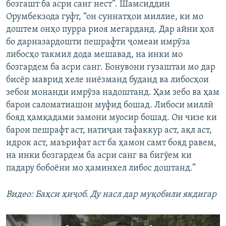
бозгашт ба асри санг нест”. Шамсиддин
Орумбекзода гуфт, “он суннатҳои миллие, ки мо
доштем онҳо пурра риоя мегарданд. Дар айни ҳол
бо дарназардошти пешрафти ҷомеаи имрӯза
либосҳо такмил дода мешавад, на инки мо
бозгардем ба асри санг. Бонувони гузаштаи мо дар
бисёр маврид хеле ниёзманд буданд ва либосҳои
зебои монанди имрӯза надоштанд. Ҳам зебо ва ҳам
барои саломатиашон муфид бошад. Либоси миллӣ
бояд ҳамқадами замони муосир бошад. Он чизе ки
барои пешрафт аст, натиҷаи тафаккур аст, ақл аст,
идрок аст, маърифат аст ба ҳамон самт бояд равем,
на инки бозгардем ба асри санг ва бигӯем ки
падару бобоёни мо ҳаминхел либос доштанд.”
Видео: Баҳси ҳиҷоб. Ду насл дар муқобили якдигар