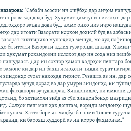
назарова: "
Сабаби асосии ин ошӯбҳо дар анҷом нашуд
ат онро ваъда дода буд. Ҳукумат ҳамчунин ислоҳот да
додгоҳҳоро ваъда дода буд, аммо онҳо низ иҷро нашуд
нҳо дар итоати Вазорати корҳои дохилӣ буд ва азбаск
 вазорат сахтгириҳо мушоҳида мешуд, мо худ пофишо
ҳо ба итоати Вазорати адлия гузаронда шавад. Ҳамин 
ори ҳукумат роҳандозии ислоҳот дар ин соҳа низ пешб
ро нашудааст. Дар ин сохтор ҳамон кадрҳои пештара б
то замоне ки дар ин бахш ислоҳоти ҷиддӣ сурат нагира
 зиндонҳо сурат нахоҳад гирифт. Гузашта аз ин, дар 
 густарда вуҷуд дорад ва дар умури зиндонҳо, ки пӯши
ман фасодкорӣ вуҷуд дорад. Зиндониҳое, ки имкони д
доранд, бо эҳтимоли зиёд аз сӯи зиндонбонҳо маврид
нд. Солҳои пеш ман ҳақ доштам, вориди зиндонҳо шуд
бат кунам. Ҳатто боре як маҳбус бо номи Тошев гурусн
карданд, ки барояш худдорӣ аз ин корро фаҳмонам."