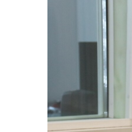
ГУЗОРИШҲОИ РАДИОӢ