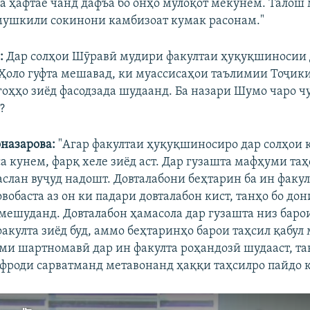
а ҳафтае чанд дафъа бо онҳо мулоқот мекунем. Талош
мушкили сокинони камбизоат кумак расонам."
:
Дар солҳои Шӯравӣ мудири факултаи ҳуқуқшиносии
 Ҳоло гуфта мешавад, ки муассисаҳои таълимии Тоҷики
оҳҳо зиёд фасодзада шудаанд. Ба назари Шумо чаро ч
?
назарова:
"Агар факултаи ҳуқуқшиносиро дар солҳои 
а кунем, фарқ хеле зиёд аст. Дар гузашта мафҳуми та
слан вуҷуд надошт. Довталабони беҳтарин ба ин факул
вобаста аз он ки падари довталабон кист, танҳо бо до
мешуданд. Довталабон ҳамасола дар гузашта низ баро
факулта зиёд буд, аммо беҳтаринҳо барои таҳсил қабул
оми шартномавӣ дар ин факулта роҳандозӣ шудааст, та
фроди сарватманд метавонанд ҳаққи таҳсилро пайдо 