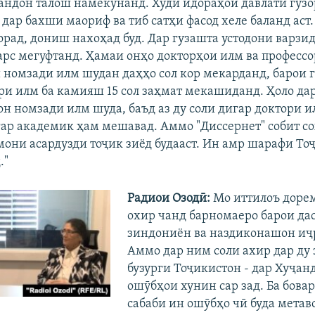
ндон талош намекунанд. Худи идораҳои давлатӣ гуз
дар бахши маориф ва тиб сатҳи фасод хеле баланд аст.
орад, дониш нахоҳад буд. Дар гузашта устодони варзид
рс мегуфтанд. Ҳамаи онҳо докторҳои илм ва професс
и номзади илм шудан даҳҳо сол кор мекарданд, барои
ри илм ба камияш 15 сол заҳмат мекашиданд. Ҳоло дар
н номзади илм шуда, баъд аз ду соли дигар доктори и
гар академик ҳам мешавад. Аммо "Диссернет" собит со
они асардузди тоҷик зиёд будааст. Ин амр шарафи То
."
Радиои Озодӣ:
Мо иттилоъ дорем
охир чанд барномаеро барои да
зиндониён ва наздиконашон иҷр
Аммо дар ним соли ахир дар ду
бузурги Тоҷикистон - дар Хуҷанд
ошӯбҳои хунин сар зад. Ба бов
сабаби ин ошӯбҳо чӣ буда метав