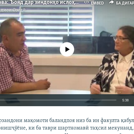
Бобоназарова: "Бояд дар зиндонҳо ислоҳот сурат бигирад"
EMBED
БА ДИГА
адиои Озодӣ
Феълан кор намекунад
5:38
EMBED
БА ДИГАРОН 
зандони мақомоти баландпоя низ ба ин факулта қабул
нишҷӯёне, ки ба таври шартномавӣ таҳсил мекунанд,