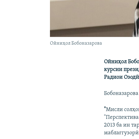
Ойниҳол Бобоназарова
Ойниҳол Бобо
курсии прези
Радиои Озодӣ
Бобоназарова 
"
Мисли солҳо
"Перспектива+
2013 ба ин та
маблағгузорӣ