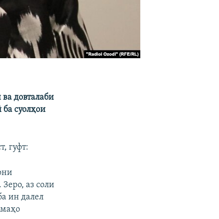
 ва довталаби
 ба суолҳои
т, гуфт:
они
 Зеро, аз соли
ба ин далел
омаҳо