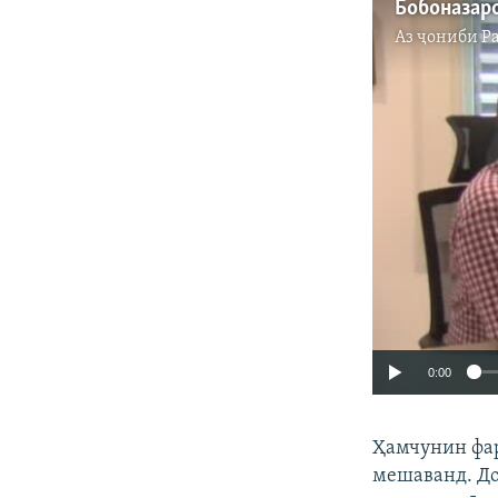
Аз ҷониби
Р
0:00
Ҳамчунин фар
мешаванд. До