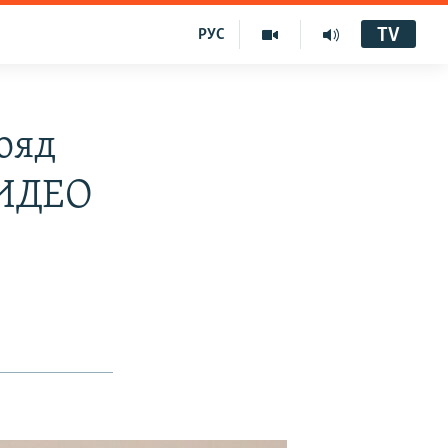
TV
РУС
ояд
ВИДЕО