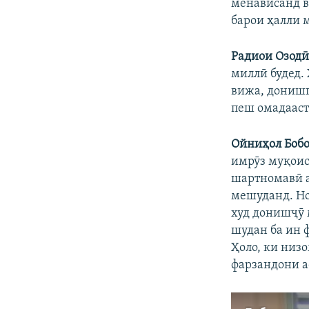
менависанд в
барои ҳалли 
Радиои Озодӣ
миллӣ будед.
вижа, донишг
пеш омадааст
Ойниҳол Бобо
имрӯз муқоис
шартномавӣ а
мешуданд. Но
худ донишҷӯ 
шудан ба ин 
Ҳоло, ки низ
фарзандони а