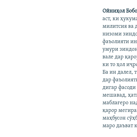
Ойниҳол Бобо
аст, ки ҳукум
милитсия ва 
низоми зиндо
фаъолияти ин
умури зиндон
вале дар қар
ки то ҳол иҷ
Ба ин далел, 
дар фаъолияти
дигар фасоди
мешавад, ҳат
маблағеро на
қарор мегира
маҳбусон сӯҳ
маро даъват 