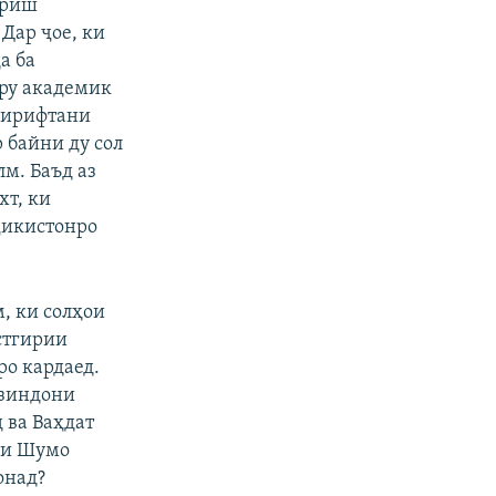
ориш
 Дар ҷое, ки
а ба
ору академик
 гирифтани
 байни ду сол
px
бар
лм. Баъд аз
хт, ки
ҷикистонро
, ки солҳои
стгирии
о кардаед.
 зиндони
 ва Ваҳдат
ари Шумо
онад?