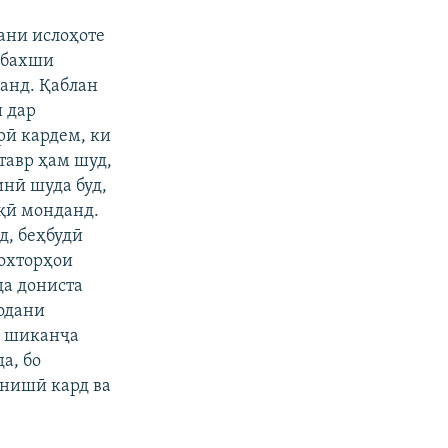
ани ислоҳоте
р бахши
аанд. Қаблан
и дар
рӣ кардем, ки
тавр ҳам шуд,
инӣ шуда буд,
оқӣ монданд.
д, беҳбудӣ
сохторҳои
да дониста
одани
и шиканҷа
а, бо
анишӣ кард ва