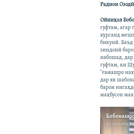
Радиои Озодӣ
Ойниҳол Бобо
гуфтам, агар
хурсанд меша
бикунӣ. Баъд 
зиндонӣ баро
набошад, дар
гуфтам, ки Ш
"ғамашро нах
дар як шабон
барои нигаҳд
маҳбусон ма
Аз ҷониби
Р