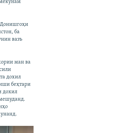
 мекунам
 Донишгоҳи
стон, ба
унин вазъ
кории ман ва
ҳсили
та дохил
ниши беҳтари
и дохил
 мешуданд.
нҳо
кунанд.