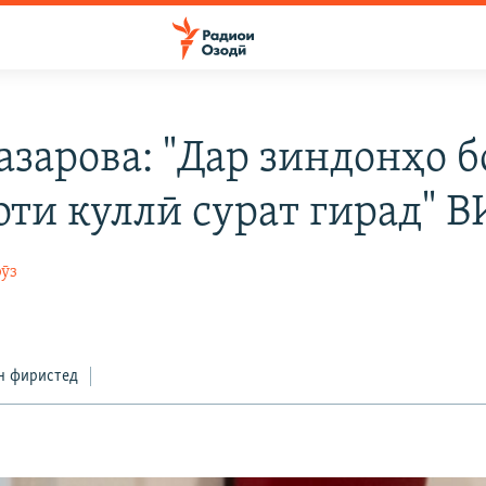
азарова: "Дар зиндонҳо б
оти куллӣ сурат гирад" 
ӯз
н фиристед