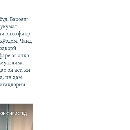
 буд. Барояш
ҳукумат
аи онҳо фикр
 хӯрдем. Чанд
содкорӣ
фаре аз онҳо
, муаллима
р он аст, ки
д, ин ҳам
нигаҳдории
РОН ФИРИСТЕД