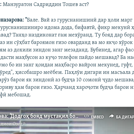
:
Манзуратон Садриддин Тошев аст?
назарова: "
Бале. Вай аз гуруснанишинӣ дар ҳоли марг
 гуруснанишиниро идома дода, бифавтӣ, фикр мекунӣ 
вад? Танҳо наздиконат ғам мехӯранд. Ту бояд дар бор
аз ин сӯҳбат бароямон ғизо оварданд ва мо якҷо хӯрок
ям аз дохили зиндон занг мезаданд. Бубинед, агар фа
 дасти маҳбусон аз куҷо телефон пайдо мешавад? Ба на
умо бо ин занг қоидаи маҳбасро вайрон мекунед, гуфт
ӯред", ҳисобашро меёбем. Паҳлӯи дигари ин масъала да
арӯз барои як зиндонӣ аз будҷа 10 сомонӣ ҷудо мешава
ориву ҳам барои ғизо. Ҳарчанд хароҷоти будҷа барои 
хфӣ мебошад.
Бобоназарова: "Додгоҳ бояд мустақил бошад"
EMBED
БА ДИГА
адиои Озодӣ