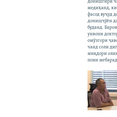
донишгирӣ ча
медиҳанд, ки 
фасод вуҷуд д
донишҷӯён да
буданд. Баро
унвони докто
омӯзгори ҷаво
чанд соли ди
миқдори олим
поин мебарад