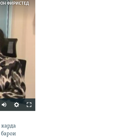
РОН ФИРИСТЕД
ФИРИСТЕД
 карда
 барои