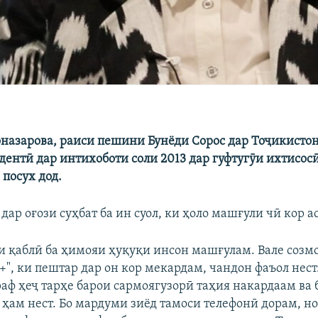
назарова, раиси пешини Бунёди Сорос дар Тоҷикистон
дентӣ дар интихоботи соли 2013 дар гуфтугӯи ихтисосӣ
 посух дод.
дар оғози суҳбат ба ин суол, ки ҳоло машғули чӣ кор ас
и қаблӣ ба ҳимояи ҳуқуқи инсон машғулам. Вале созм
", ки пештар дар он кор мекардам, чандон фаъол нест.
раф ҳеҷ тарҳе барои сармоягузорӣ таҳия накардаам ва 
 ҳам нест. Бо мардуми зиёд тамоси телефонӣ дорам, н