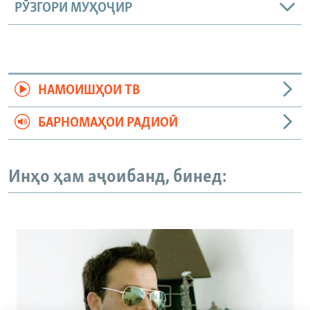
РӮЗГОРИ МУҲОҶИР
НАМОИШҲОИ ТВ
БАРНОМАҲОИ РАДИОӢ
Инҳо ҳам аҷоибанд, бинед: