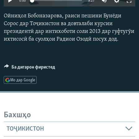
0:00
9:27
ГУЗОРИШҲОИ РАДИОӢ
Русский
Ойниҳол Бобоназарова, раиси пешини Бунёди
Сорос дар Тоҷикистон ва довталаби курсии
ПАЙГИРӢ КУНЕД
президентӣ дар интихоботи соли 2013 дар гуфтугӯи
ихтисосӣ ба суолҳои Радиои Озодӣ посух дод.
Ба дигарон фиристед
Ҳамаи сомонаҳои RFE/RL
Мо дар Google
Бахшҳо
ТОҶИКИСТОН