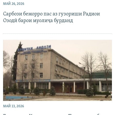
МАЙ 26, 2026
ГУЗОРИШҲОИ РАДИОӢ
Русский
Сарбози беморро пас аз гузориши Радиои
Озодӣ барои муолиҷа бурданд
ПАЙГИРӢ КУНЕД
Ҳамаи сомонаҳои RFE/RL
МАЙ 13, 2026