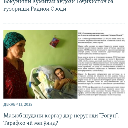
Вокуниши Кумитаи андози Тоҷикистон ба
гузориши Радиои Озодӣ
ДЕКАБР 13, 2025
Маъюб шудани коргар дар неругоҳи "Роғун".
Тарафҳо чӣ мегӯянд?