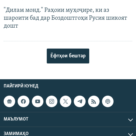
"Дилам монд." Раҳоии муҳоҷире, ки аз
шароити бад дар Боздоштгоҳи Русия шикоят
дошт
Ёфтҳои бештар
ПАЙГИРӢ КУНЕД
МАЪЛУМОТ
ЗАМИМАҲО