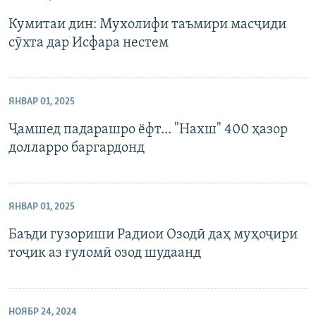
Кумитаи дин: Мухолифи таъмири масҷиди
сӯхта дар Исфара нестем
ЯНВАР 01, 2025
Ҷамшед падарашро ёфт... "Нахш" 400 ҳазор
долларро баргардонд
ЯНВАР 01, 2025
Баъди гузориши Радиои Озодӣ даҳ муҳоҷири
тоҷик аз ғуломӣ озод шудаанд
НОЯБР 24, 2024