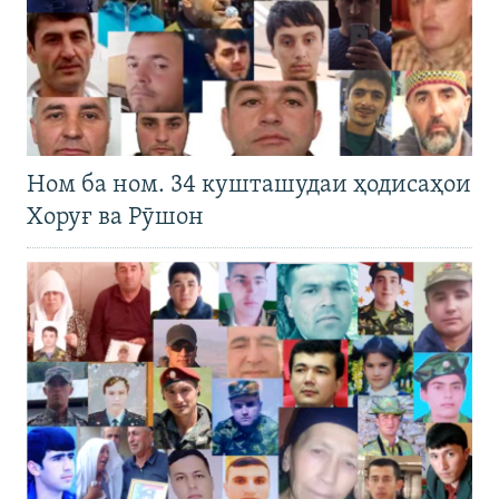
Ном ба ном. 34 кушташудаи ҳодисаҳои
Хоруғ ва Рӯшон