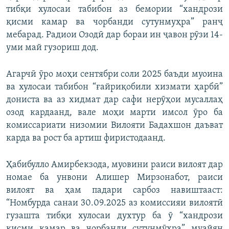
тибқи хулосаи табибон аз бемории “хандрози
қисми камар ва чорбанди сутунмуҳра” ранҷ
мебарад. Радиои Озодӣ дар бораи ин ҷавон рӯзи 14-
уми май гузориш дод.
Агарчӣ ӯро моҳи сентябри соли 2025 баъди муоина
ва хулосаи табибон “ғайриқобили хизмати ҳарбӣ”
дониста ва аз хидмат дар сафи нерӯҳои мусаллаҳ
озод кардаанд, вале моҳи марти имсол ӯро ба
комиссариати низомии Вилояти Бадахшон даъват
карда ва рост ба артиш фиристодаанд.
Ҳабибулло Амирбекзода, муовини раиси вилоят дар
номае ба унвони Алишер Мирзонабот, раиси
вилоят ва ҳам падари сарбоз навиштааст:
“Номбурда санаи 30.09.2025 аз комиссияи вилоятӣ
гузашта тибқи хулосаи духтур ба ӯ “хандрози
қисми камар ва чорбанди сутунмӯҳра” муайян