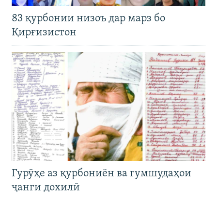
83 қурбонии низоъ дар марз бо
Қирғизистон
Гурӯҳе аз қурбониён ва гумшудаҳои
ҷанги дохилӣ