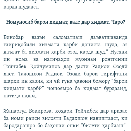
карда шудааст.
Номуносиб барои хидмат, вале дар хидмат. Чаро?
Бинобар вазъи саломатиаш даъватшаванда
ғайриқобили хизмати ҳарбӣ дониста шуда, аз
даъват ба хизмати ҳарбӣ озод карда шуд.” Нусхаи
ин нома ва натиҷаҳои муоинаи рентгении
Тойчибек Қойчуманов дар дасти Радиои Озодӣ
ҳаст. Талошҳои Радиои Озодӣ барои гирифтани
шарҳи ин қазия, ки чӣ гуна ҷавони бемору “барои
хидмати ҳарбӣ” ношоямро ба хидмат бурдаанд,
натиҷа надод.
Жапаргул Боқирова, хоҳари Тойчибек дар аризае
ба номи раиси вилояти Бадахшон навиштааст, ки
бародарашро бо баҳонаи онки “билети ҳарбиаш”-