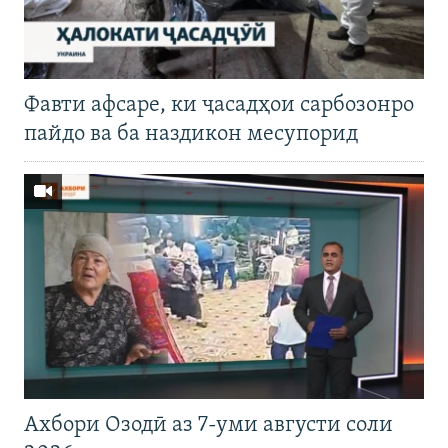
Фавти афсаре, ки ҷасадҳои сарбозонро
пайдо ва ба наздикон месупорид
Ахбори Озодӣ аз 7-уми августи соли