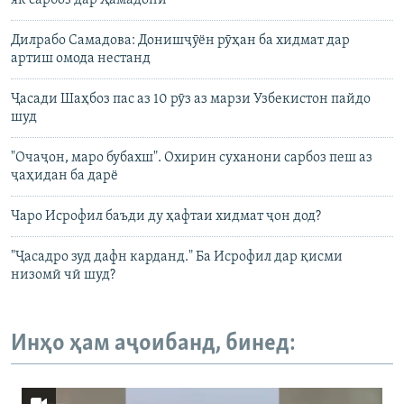
як сарбоз дар Ҳамадонӣ
Дилрабо Самадова: Донишҷӯён рӯҳан ба хидмат дар
артиш омода нестанд
Ҷасади Шаҳбоз пас аз 10 рӯз аз марзи Узбекистон пайдо
шуд
"Очаҷон, маро бубахш". Охирин суханони сарбоз пеш аз
ҷаҳидан ба дарё
Чаро Исрофил баъди ду ҳафтаи хидмат ҷон дод?
"Ҷасадро зуд дафн карданд." Ба Исрофил дар қисми
низомӣ чӣ шуд?
Инҳо ҳам аҷоибанд, бинед: