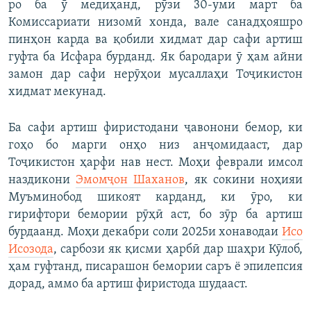
ро ба ӯ медиҳанд, рӯзи 30-уми март ба
Комиссариати низомӣ хонда, вале санадҳояшро
пинҳон карда ва қобили хидмат дар сафи артиш
гуфта ба Исфара бурданд. Як бародари ӯ ҳам айни
замон дар сафи нерӯҳои мусаллаҳи Тоҷикистон
хидмат мекунад.
Ба сафи артиш фиристодани ҷавонони бемор, ки
гоҳо бо марги онҳо низ анҷомидааст, дар
Тоҷикистон ҳарфи нав нест. Моҳи феврали имсол
наздикони
Эмомҷон Шаханов
, як сокини ноҳияи
Муъминобод шикоят карданд, ки ӯро, ки
гирифтори бемории рӯҳӣ аст, бо зӯр ба артиш
бурдаанд. Моҳи декабри соли 2025и хонаводаи
Исо
Исозода
, сарбози як қисми ҳарбӣ дар шаҳри Кӯлоб,
ҳам гуфтанд, писарашон бемории саръ ё эпилепсия
дорад, аммо ба артиш фиристода шудааст.