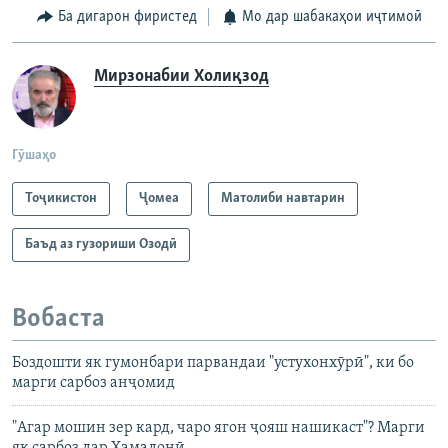
Ба дигарон фиристед
Мо дар шабакаҳои иҷтимоӣ
Мирзонабии Холиқзод
Гӯшаҳо
Тоҷикистон
Ҷомeа
Матолиби навтарин
Баъд аз гузориши Озодӣ
Вобаста
Боздошти як гумонбари парвандаи "устухонхӯрӣ", ки бо
марги сарбоз анҷомид
"Агар мошин зер кард, чаро ягон ҷояш нашикаст"? Марги