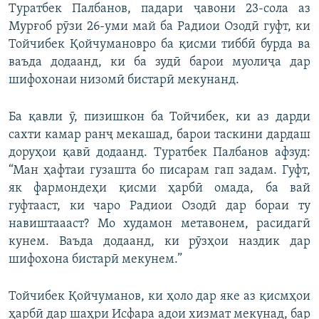
Туратбек Палбанов, падари ҷавони 23-сола аз
Мурғоб рӯзи 26-уми май ба Радиои Озодӣ гуфт, ки
Тойчибек Қойчумановро ба қисми тиббӣ бурда ва
ваъда додаанд, ки ба зудӣ барои муолиҷа дар
шифохонаи низомӣ бистарӣ мекунанд.
Ба қавли ӯ, пизишкон ба Тойчибек, ки аз дарди
сахти камар ранҷ мекашад, барои таскини дардаш
доруҳои қавӣ додаанд. Туратбек Палбанов афзуд:
“Ман ҳафтаи гузашта бо писарам гап задам. Гуфт,
як фармондеҳи қисми ҳарбӣ омада, ба вай
гуфтааст, ки чаро Радиои Озодӣ дар бораи ту
навиштаааст? Мо худамон метавонем, расидагӣ
кунем. Ваъда додаанд, ки рӯзҳои наздик дар
шифохона бистарӣ мекунем.”
Тойчибек Қойчуманов, ки ҳоло дар яке аз қисмҳои
ҳарбӣ дар шаҳри Исфара адои хизмат мекунад, бар