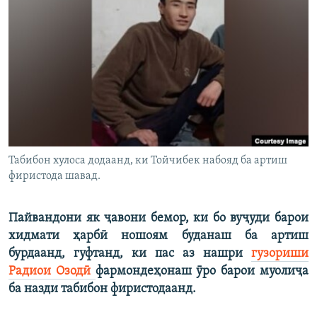
ГУЗОРИШҲОИ РАДИОӢ
Русский
ПАЙГИРӢ КУНЕД
Ҳамаи сомонаҳои RFE/RL
Табибон хулоса додаанд, ки Тойчибек набояд ба артиш
фиристода шавад.
Пайвандони як ҷавони бемор, ки бо вуҷуди барои
хидмати ҳарбӣ ношоям буданаш ба артиш
бурдаанд, гуфтанд, ки пас аз нашри
гузориши
Радиои Озодӣ
фармондеҳонаш ӯро барои муолиҷа
ба назди табибон фиристодаанд.