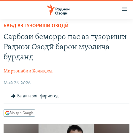
Пайвандҳои
дастрасӣ
Ҷаҳиш
БАЪД АЗ ГУЗОРИШИ ОЗОДӢ
ба
ГӮШАҲО
Сарбози беморро пас аз гузориши
мояи
ГАПИ ОЗОД
СИЁСАТ
аслӣ
Радиои Озодӣ барои муолиҷа
РӮЗГОРИ МУҲОҶИР
Ҷаҳиш
ИҚТИСОД
бурданд
ба
САЛОМ, ХОҲАР
ҶОМЕА
феҳристи
Мирзонабии Холиқзод
ТАҲҚИҚОТ
ҚАЗИЯИ "КРОКУС"
аслӣ
Ҷаҳиш
Май 26, 2026
ҶАНГ ДАР УКРАИНА
ОСИЁИ МАРКАЗӢ
ба
НАЗАРИ МАРДУМ
ФАРҲАНГ
Ба дигарон фиристед
ҷустор
ЧАНДРАСОНАӢ
МЕҲМОНИ ОЗОДӢ
БЛОГИСТОН
Мо дар Google
РӮЙХАТҲО
ВАРЗИШ
ОЗОДӢ ОНЛАЙН
ВИДЕО
КИТОБҲОИ ОЗОДӢ
НИГОРИСТОН