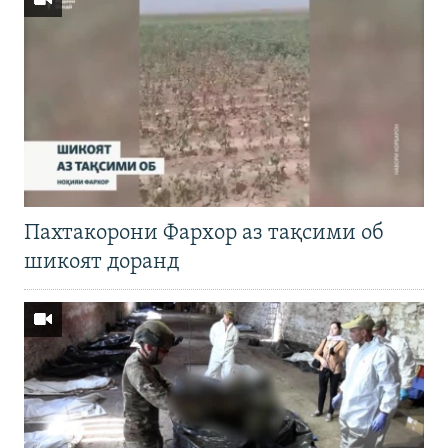
Пахтакорони Фархор аз тақсими об
шикоят доранд