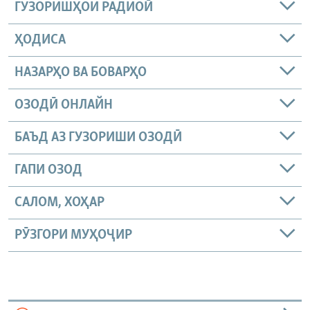
ГУЗОРИШҲОИ РАДИОӢ
ҲОДИСА
НАЗАРҲО ВА БОВАРҲО
ОЗОДӢ ОНЛАЙН
БАЪД АЗ ГУЗОРИШИ ОЗОДӢ
ГАПИ ОЗОД
САЛОМ, ХОҲАР
РӮЗГОРИ МУҲОҶИР