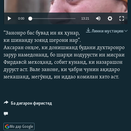
ГУЗОРИШҲОИ РАДИОӢ
Русский
Auto
0:00
13:21
ПАЙГИРӢ КУНЕД
240p
Линки мустақим
“Занонро бас бувад ин як ҳунар,
360p
ки шинанду зоянд шерони нар”.
Аксаран онҳое, ки донишманд будани духтаронро
480p
Auto
240p
360p
480p
зарур намедонанд, бо шарҳи нодурусти ин мисраи
720p
Фирдавсӣ мехоҳанд, собит кунанд, ки назарашон
Ҳамаи сомонаҳои RFE/RL
720p
1080p
1080p
дуруст аст. Вале заноне, ки ҷабри чунин ақидаро
мекашанд, мегӯянд, ин иддао комилан хато аст.
Ба дигарон фиристед
Мо дар Google