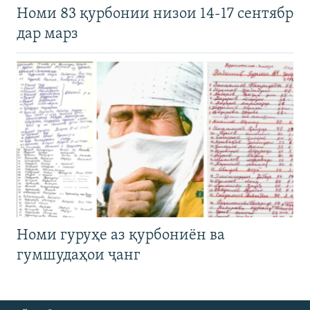
Номи 83 қурбонии низои 14-17 сентябр
дар марз
Номи гуруҳе аз қурбониён ва
гумшудаҳои ҷанг