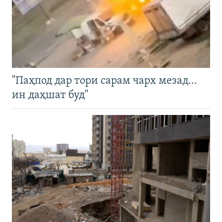
"Паҳпод дар тори сарам чарх мезад…
ин даҳшат буд"