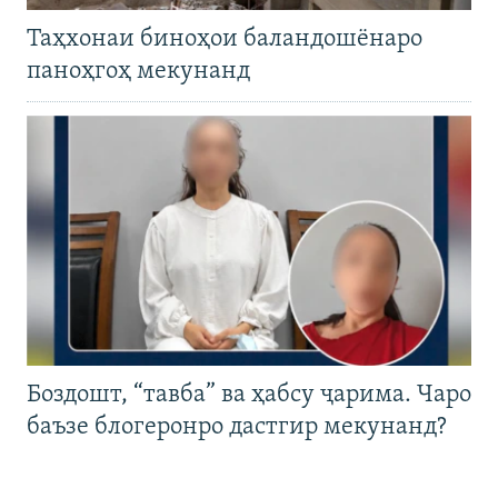
Таҳхонаи биноҳои баландошёнаро
паноҳгоҳ мекунанд
Боздошт, “тавба” ва ҳабсу ҷарима. Чаро
баъзе блогеронро дастгир мекунанд?