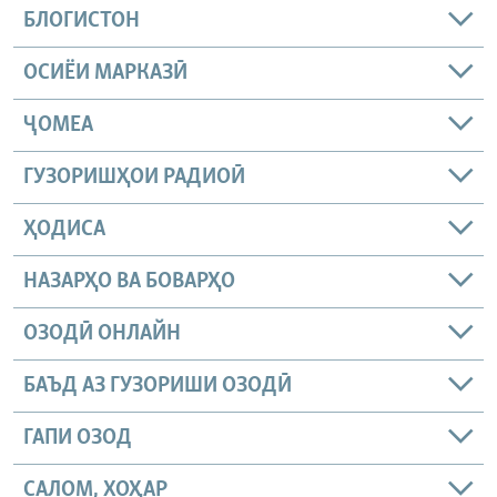
БЛОГИСТОН
ОСИЁИ МАРКАЗӢ
ҶОМEА
ГУЗОРИШҲОИ РАДИОӢ
ҲОДИСА
НАЗАРҲО ВА БОВАРҲО
ОЗОДӢ ОНЛАЙН
БАЪД АЗ ГУЗОРИШИ ОЗОДӢ
ГАПИ ОЗОД
САЛОМ, ХОҲАР