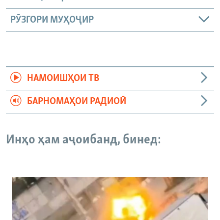
РӮЗГОРИ МУҲОҶИР
НАМОИШҲОИ ТВ
БАРНОМАҲОИ РАДИОӢ
Инҳо ҳам аҷоибанд, бинед: