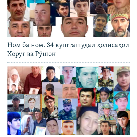
Ном ба ном. 34 кушташудаи ҳодисаҳои
Хоруғ ва Рӯшон