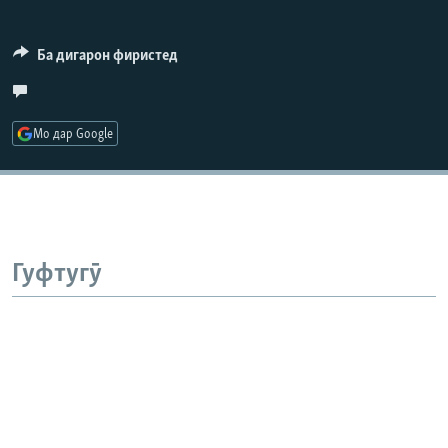
ГУЗОРИШҲОИ РАДИОӢ
Русский
Ба дигарон фиристед
ПАЙГИРӢ КУНЕД
Мо дар Google
Ҳамаи сомонаҳои RFE/RL
Гуфтугӯ