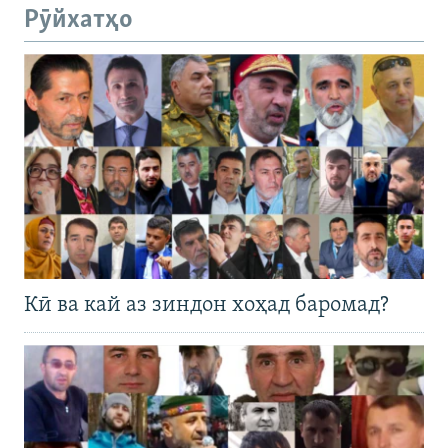
Рӯйхатҳо
Кӣ ва кай аз зиндон хоҳад баромад?