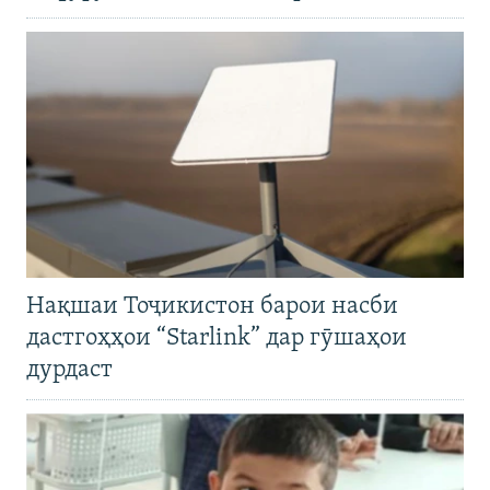
Нақшаи Тоҷикистон барои насби
дастгоҳҳои “Starlink” дар гӯшаҳои
дурдаст