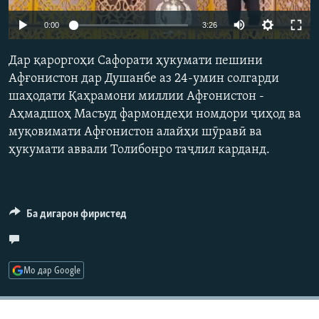
ГУЗОРИШҲОИ РАДИОӢ
Auto
Русский
0:00
3:26
240p
Дар қароргоҳи Сафорати ҳукумати пешини
ПАЙГИРӢ КУНЕД
360p
Афғонистон дар Душанбе аз 24-умин солгарди
шаҳодати Қаҳрамони миллии Афғонистон -
480p
Auto
240p
360p
480p
Аҳмадшоҳ Масъуд фармондеҳи номдори ҷиҳод ва
720p
муқовимати Афғонистон алайҳи шӯравӣ ва
720p
ҳукумати аввали Толибонро таҷлил карданд.
Ҳамаи сомонаҳои RFE/RL
Ба дигарон фиристед
Мо дар Google