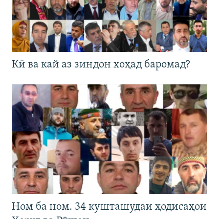
Кӣ ва кай аз зиндон хоҳад баромад?
Ном ба ном. 34 кушташудаи ҳодисаҳои