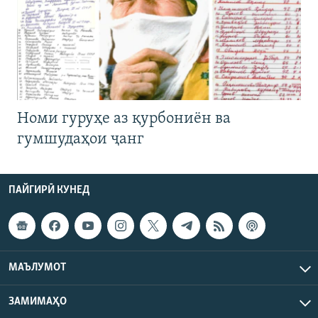
Номи гуруҳе аз қурбониён ва
гумшудаҳои ҷанг
ПАЙГИРӢ КУНЕД
МАЪЛУМОТ
ЗАМИМАҲО