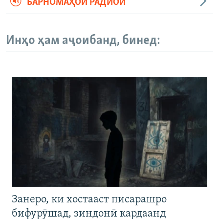
БАРНОМАҲОИ РАДИОӢ
Инҳо ҳам аҷоибанд, бинед:
Занеро, ки хостааст писарашро
бифурӯшад, зиндонӣ кардаанд