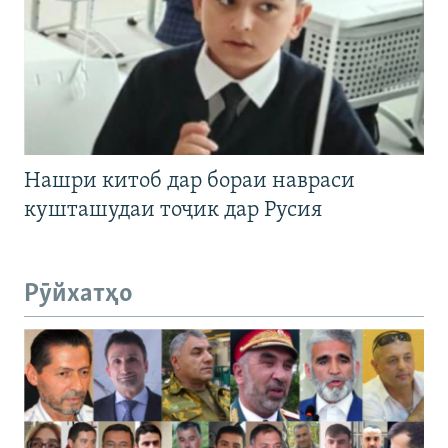
Нашри китоб дар бораи навраси
кушташудаи тоҷик дар Русия
Рӯйхатҳо