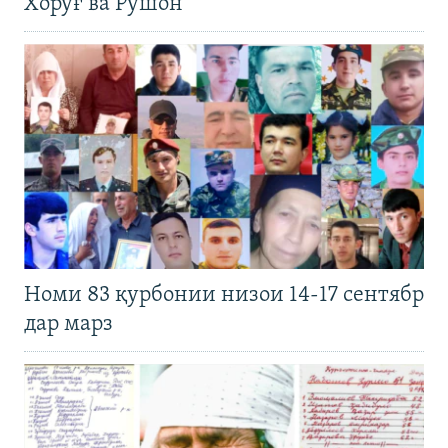
Хоруғ ва Рӯшон
Номи 83 қурбонии низои 14-17 сентябр
дар марз