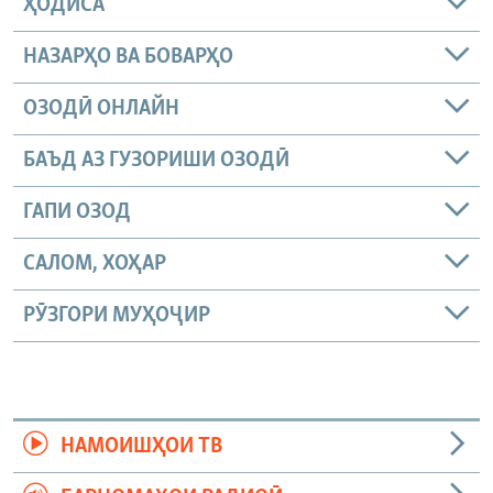
ҲОДИСА
НАЗАРҲО ВА БОВАРҲО
ОЗОДӢ ОНЛАЙН
БАЪД АЗ ГУЗОРИШИ ОЗОДӢ
ГАПИ ОЗОД
САЛОМ, ХОҲАР
РӮЗГОРИ МУҲОҶИР
НАМОИШҲОИ ТВ