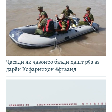
Ҷасади як ҷавонро баъди ҳашт рӯз аз
дарёи Кофарниҳон ёфтаанд