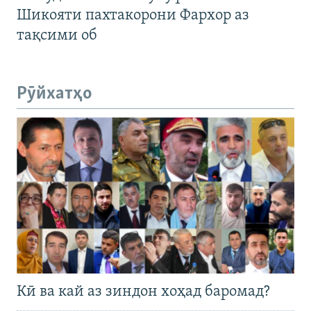
Шикояти пахтакорони Фархор аз
тақсими об
Рӯйхатҳо
Кӣ ва кай аз зиндон хоҳад баромад?