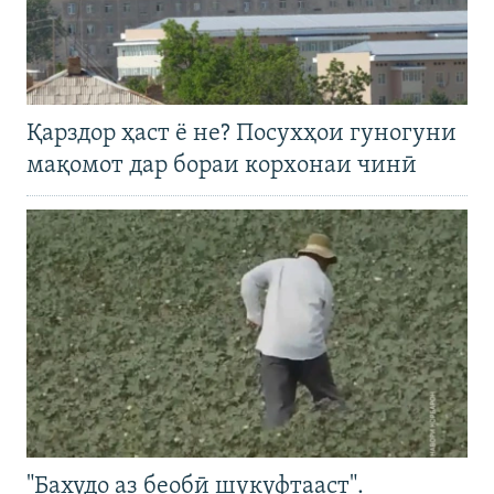
Қарздор ҳаст ё не? Посухҳои гуногуни
мақомот дар бораи корхонаи чинӣ
"Бахудо аз беобӣ шукуфтааст".