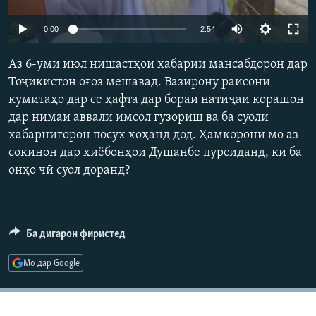
ГУЗОРИШҲОИ РАДИОӢ
Русский
Auto
0:00
2:54
240p
ПАЙГИРӢ КУНЕД
Аз 6-уми июл нишастҳои хабарии мансабдорон дар
360p
Тоҷикистон оғоз мешавад. Вазирону раисони
кумитаҳо дар се ҳафта дар бораи натиҷаи корашон
480p
Auto
240p
360p
480p
дар нимаи аввали имсол гузориш ва ба суоли
720p
хабарнигорон посух хоҳанд дод. Ҳамкорони мо аз
720p
1080p
1080p
сокинон дар хиёбонҳои Душанбе пурсиданд, ки ба
Ҳамаи сомонаҳои RFE/RL
онҳо чӣ суол доранд?
Ба дигарон фиристед
Мо дар Google