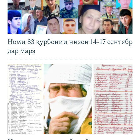
Номи 83 қурбонии низои 14-17 сентябр
дар марз