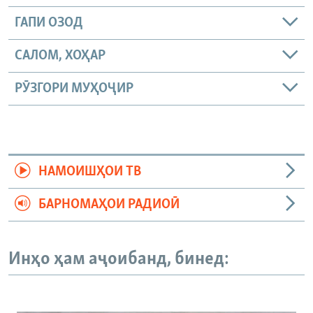
ГАПИ ОЗОД
САЛОМ, ХОҲАР
РӮЗГОРИ МУҲОҶИР
НАМОИШҲОИ ТВ
БАРНОМАҲОИ РАДИОӢ
Инҳо ҳам аҷоибанд, бинед: