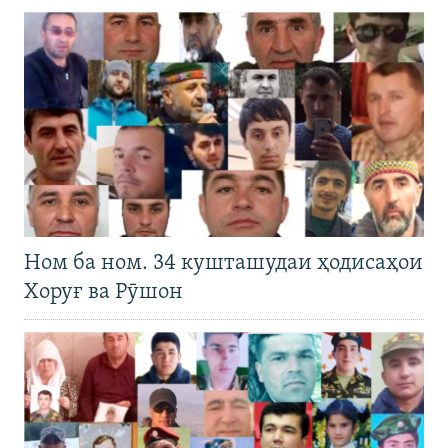
Ном ба ном. 34 кушташудаи ҳодисаҳои
Хоруғ ва Рӯшон