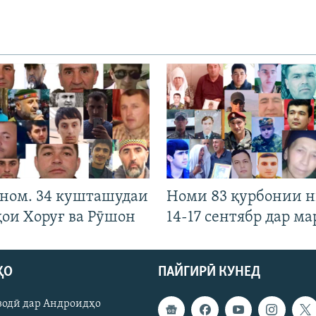
 ном. 34 кушташудаи
Номи 83 қурбонии 
ҳои Хоруғ ва Рӯшон
14-17 сентябр дар ма
ҲО
ПАЙГИРӢ КУНЕД
зодӣ дар Андроидҳо