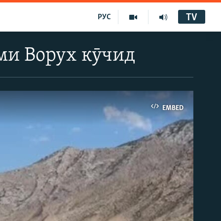
TV
РУС
ми Ворух кӯчид
EMBED