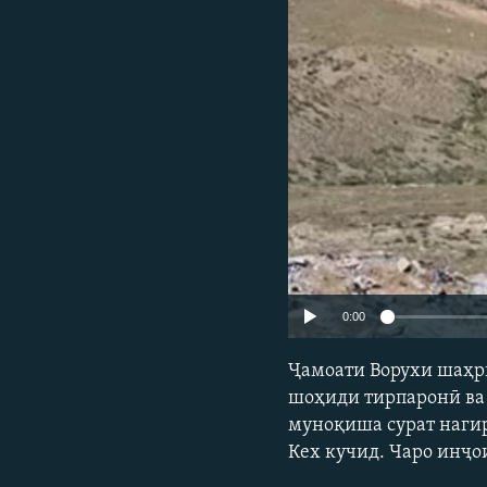
ГУЗОРИШҲОИ РАДИОӢ
0:00
Ҷамоати Ворухи шаҳри
шоҳиди тирпаронӣ ва 
муноқиша сурат нагир
Кех кучид. Чаро инҷо