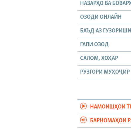
НАЗАРҲО ВА БОВАР
ОЗОДӢ ОНЛАЙН
БАЪД АЗ ГУЗОРИШ
ГАПИ ОЗОД
САЛОМ, ХОҲАР
РӮЗГОРИ МУҲОҶИР
НАМОИШҲОИ Т
БАРНОМАҲОИ 