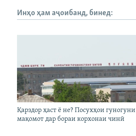
Инҳо ҳам аҷоибанд, бинед:
Қарздор ҳаст ё не? Посухҳои гуногуни
мақомот дар бораи корхонаи чинӣ