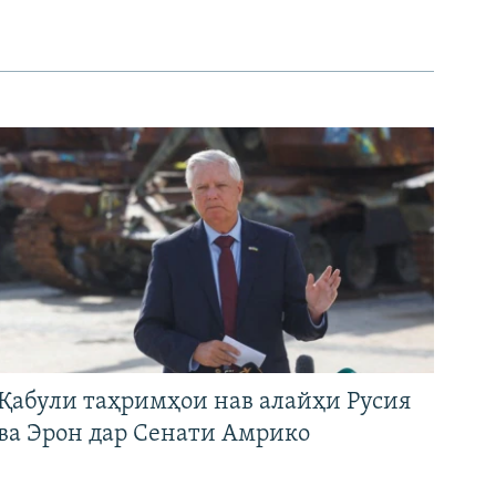
Қабули таҳримҳои нав алайҳи Русия
ва Эрон дар Сенати Амрико