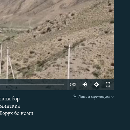
Auto
3:03
240p
Линки мустақим
чанд бор
EMBED
360p
 минтақа
Ворух бо номи
480p
720p