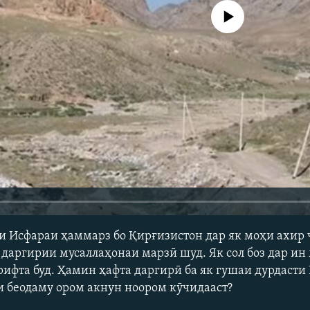
Феълан кор намекунад
 Исфараи ҳаммарз бо Қирғизистон дар як моҳи ахир 
даргирии мусаллаҳонаи марзӣ шуд. Як сол боз дар ин
ифта буд. Ҳамин ҳафта даргирӣ ба як гушаи дурдасти 
и беодаму ором акнун ноором кӯчидааст?