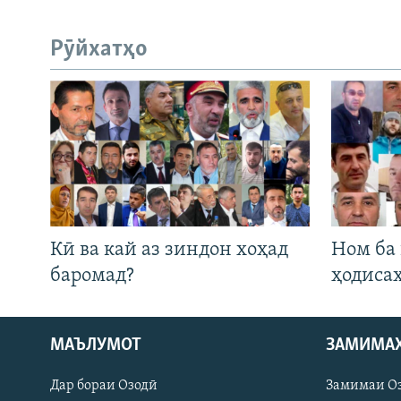
Рӯйхатҳо
Кӣ ва кай аз зиндон хоҳад
Ном ба
баромад?
ҳодиса
МАЪЛУМОТ
ЗАМИМА
Русский
Дар бораи Озодӣ
Замимаи О
ПАЙГИРӢ КУНЕД