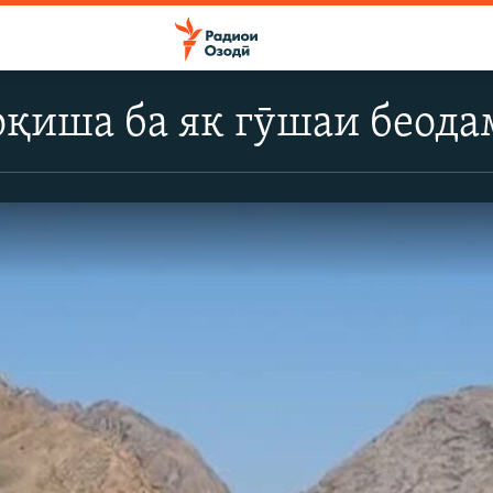
қиша ба як гӯшаи беода