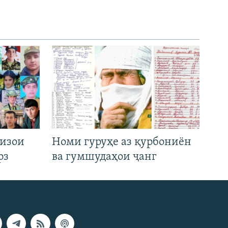
низои
Номи гуруҳе аз қурбониён
рз
ва гумшудаҳои ҷанг