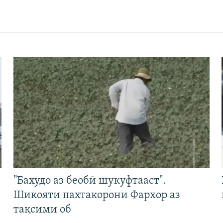
"Бахудо аз беобӣ шукуфтааст".
Шикояти пахтакорони Фархор аз
тақсими об