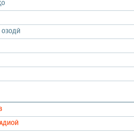
ҲО
И ОЗОДӢ
В
РАДИОӢ