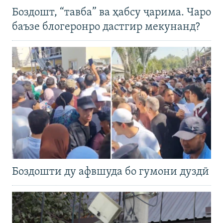
Боздошт, “тавба” ва ҳабсу ҷарима. Чаро
баъзе блогеронро дастгир мекунанд?
Боздошти ду афвшуда бо гумони дуздӣ