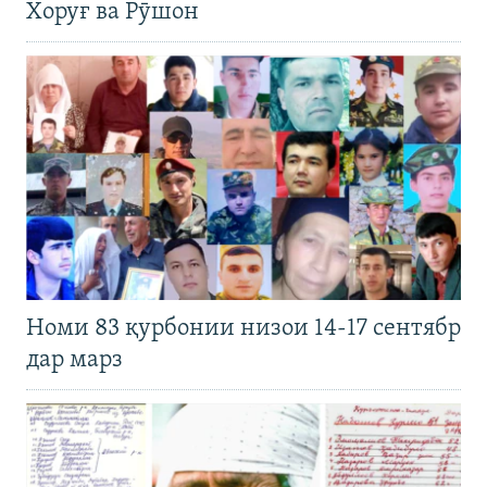
Хоруғ ва Рӯшон
Номи 83 қурбонии низои 14-17 сентябр
дар марз