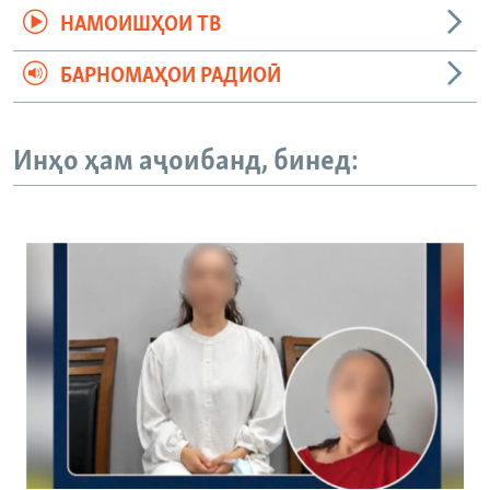
НАМОИШҲОИ ТВ
БАРНОМАҲОИ РАДИОӢ
Инҳо ҳам аҷоибанд, бинед: