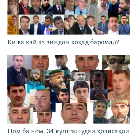
Кӣ ва кай аз зиндон хоҳад баромад?
Ном ба ном. 34 кушташудаи ҳодисаҳои