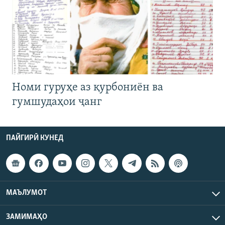
Номи гуруҳе аз қурбониён ва
гумшудаҳои ҷанг
ПАЙГИРӢ КУНЕД
МАЪЛУМОТ
ЗАМИМАҲО