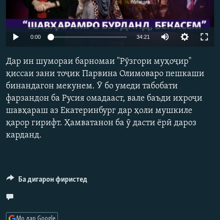
ГУЗОРИШҲОИ РАДИОӢ
Русский
Auto
0:00
34:21
ПАЙГИРӢ КУНЕД
240p
Дар ин шумораи барномаи "Рӯзгори муҳоҷир"
360p
қиссаи зани тоҷик Парвина Олимоваро пешкаши
бинандагон мекунем. Ӯ бо умеди табобати
480p
Auto
240p
360p
480p
фарзандон ба Русия омадааст, вале баъди ихроҷи
720p
Ҳамаи сомонаҳои RFE/RL
шавҳараш аз Екатеринбург дар ҳоли мушкиле
720p
1080p
1080p
қарор гирифт. Ҳамватанон ба ӯ дасти ёрӣ дароз
карданд.
Ба дигарон фиристед
Мо дар Google