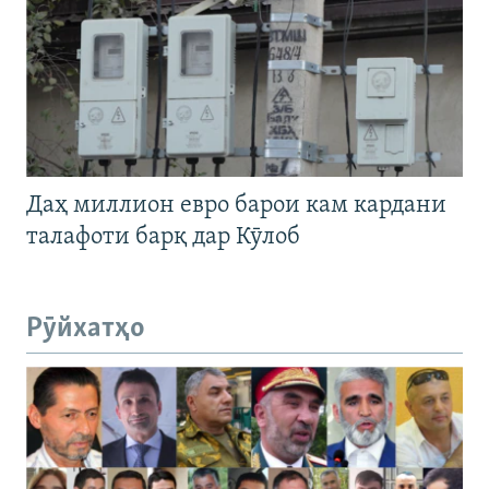
Даҳ миллион евро барои кам кардани
талафоти барқ дар Кӯлоб
Рӯйхатҳо