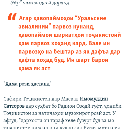
Эйр" намояндагӣ доранд.
Агар ҳавопаймоҳои “Уральские
авиалинии” парвоз кунанд,
ҳавопаймои ширкатҳои тоҷикистонӣ
ҳам парвоз хоҳанд кард. Вале ин
парвозҳо на бештар аз як дафъа дар
ҳафта хоҳад буд. Ин шарт барои
ҳама як аст
"Ҳама розӣ ҳастанд"
Сафири Тоҷикистон дар Маскав
Имомуддин
Сатторов
дар суҳбат бо Радиои Озодӣ гуфт, ҷониби
Тоҷикистон аз натиҷаҳои музокирот розӣ аст. Ӯ
афзуд, "дархости он тараф хеле бузург буд ва мо
тавонистем ҳамкорони худро дар Русия мутақоид