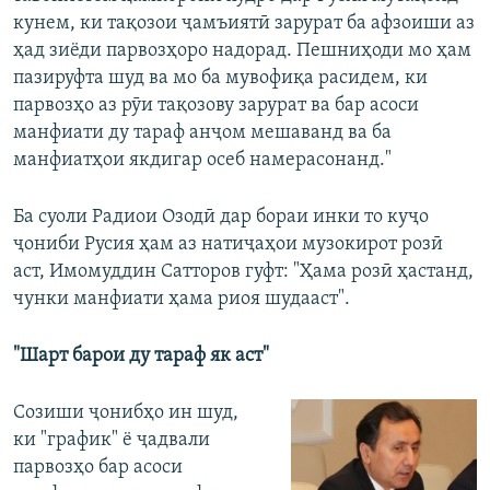
кунем, ки тақозои ҷамъиятӣ зарурат ба афзоиши аз
ҳад зиёди парвозҳоро надорад. Пешниҳоди мо ҳам
пазируфта шуд ва мо ба мувофиқа расидем, ки
парвозҳо аз рӯи тақозову зарурат ва бар асоси
манфиати ду тараф анҷом мешаванд ва ба
манфиатҳои якдигар осеб намерасонанд."
Ба суоли Радиои Озодӣ дар бораи инки то куҷо
ҷониби Русия ҳам аз натиҷаҳои музокирот розӣ
аст, Имомуддин Сатторов гуфт: "Ҳама розӣ ҳастанд,
чунки манфиати ҳама риоя шудааст".
"Шарт барои ду тараф як аст"
Созиши ҷонибҳо ин шуд,
ки "график" ё ҷадвали
парвозҳо бар асоси