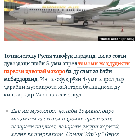
ГУЗОРИШҲОИ РАДИОӢ
Русский
ПАЙГИРӢ КУНЕД
Тоҷикистону Русия тавофуқ карданд, ки аз соати
дувоздаҳи шаби 5-уми апрел
тамоми маҳдудияти
Ҳамаи сомонаҳои RFE/RL
парвози ҳавопаймоҳоро
ба ду самт аз байн
мебардоранд.
Ин тавофуқ рӯзи 4-уми апрел дар
ҷараёни музокироти ҳайатҳои баландпояи ду
кишвар дар Маскав ҳосил шуд.
Дар ин музокирот ҷониби Тоҷикистонро
мақомоти дастгоҳи иҷроияи президент,
вазорати нақлиёт, вазорати умури хориҷӣ,
адлия ва ширкатҳои "Сомон Эйр"-у “Тоҷик