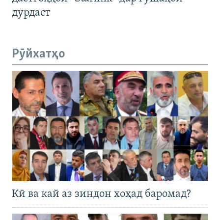
дурдаст
Рӯйхатҳо
Кӣ ва кай аз зиндон хоҳад баромад?