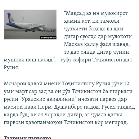
“Мақсад аз ин музокирот
ҳамин аст, ки тамоми
ҷузъиёти баҳсҳо ва ҳам
дигар суолҳо дар мулоқоти
Маскав ҳаллу фасл шавад,
то дар оянда дигар чунин
мушкил пеш наояд”, - гуфт сафири Тоҷикистон дар
Русия.
Моҷарои ҳавоӣ миёни Тоҷикистону Русия рӯзи 12-
уми март сар зад ва он рӯз Тоҷикистон ба ширкати
русии "Уралские авиалинии" иҷозати парвоз дар
масири нави Перм-Душанберо надод. Русия таҳдид
карда буд, ки аз чораҳои дигар, аз ҷумла қатъи
парвози ҳавопаймоҳои Тоҷикистон кор мегирад.
Таҳрими парвозҳо