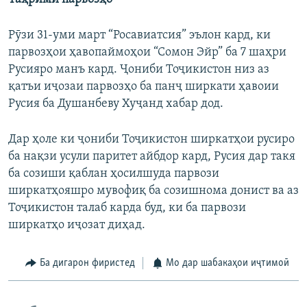
Рӯзи 31-уми март “Росавиатсия” эълон кард, ки
парвозҳои ҳавопаймоҳои “Сомон Эйр” ба 7 шаҳри
Русияро манъ кард. Ҷониби Тоҷикистон низ аз
қатъи иҷозаи парвозҳо ба панҷ ширкати ҳавоии
Русия ба Душанбеву Хуҷанд хабар дод.
Дар ҳоле ки ҷониби Тоҷикистон ширкатҳои русиро
ба нақзи усули паритет айбдор кард, Русия дар такя
ба созиши қаблан ҳосилшуда парвози
ширкатҳояшро мувофиқ ба созишнома донист ва аз
Тоҷикистон талаб карда буд, ки ба парвози
ширкатҳо иҷозат диҳад.
Ба дигарон фиристед
Мо дар шабакаҳои иҷтимоӣ