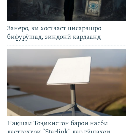
Занеро, ки хостааст писарашро
бифурӯшад, зиндонӣ кардаанд
Нақшаи Тоҷикистон барои насби
дастгоҳҳои “Starlink” дар гӯшаҳои