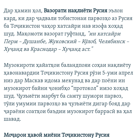
Дар ҳамин ҳол,
Вазорати нақлиёти Русия
эълон
кард, ки дар ҷадвали тобистонаи парвозҳо аз Русия
ба Тоҷикистон чаҳор хатсайри нав изофа хоҳад
шуд. Мақомоти вазорат гуфтанд,
"ин хатсайри
Перм – Душанбе, Жуковский – Кӯлоб, Челябинск –
Хуҷанд ва Краснодар – Хуҷанд аст."
Музокироти ҳайатҳои баландпояи соҳаи нақлиёту
ҳавонавардии Тоҷикистону Русия рӯзи 5-уми апрел
низ дар Маскав идома мекунад ва дар поёни ин
музокирот байни ҷонибҳо “протокол” имзо хоҳад
шуд. Ҷузъиёти марбут ба самту шумори парвоз,
тӯли умумии парвозҳо ва ҷузъиёти дигар бояд дар
ҷараёни соатҳои баъдии музокирот баррасӣ ва ҳал
шавад.
Моҷарои ҳавоӣ миёни Тоҷикистону Русия