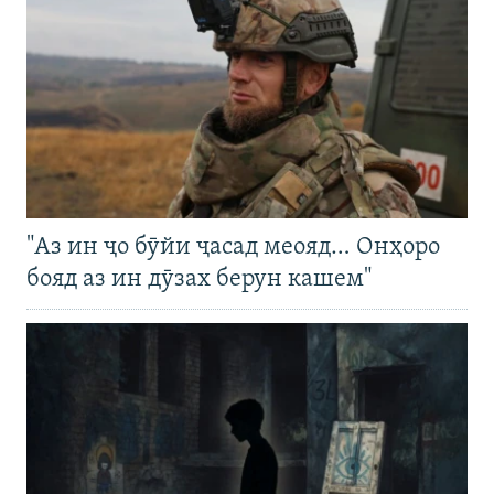
"Аз ин ҷо бӯйи ҷасад меояд… Онҳоро
бояд аз ин дӯзах берун кашем"