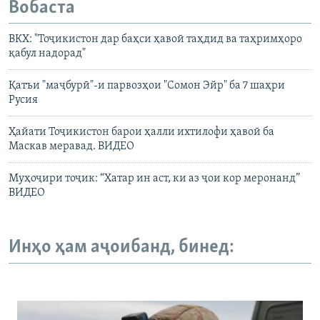
Вобаста
ВКХ: "Тоҷикистон дар баҳси ҳавоӣ таҳдид ва таҳримҳоро
қабул надорад"
Қатъи "маҷбурӣ"-и парвозҳои "Сомон Эйр" ба 7 шаҳри
Русия
Ҳайати Тоҷикистон барои ҳалли ихтилофи ҳавоӣ ба
Маскав меравад. ВИДЕО
Муҳоҷири тоҷик: “Хатар ин аст, ки аз ҷои кор меронанд”
ВИДЕО
Инҳо ҳам аҷоибанд, бинед: