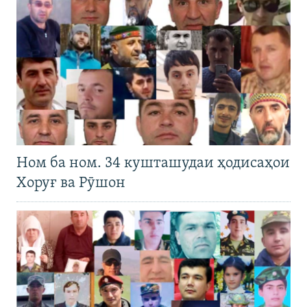
Ном ба ном. 34 кушташудаи ҳодисаҳои
Хоруғ ва Рӯшон