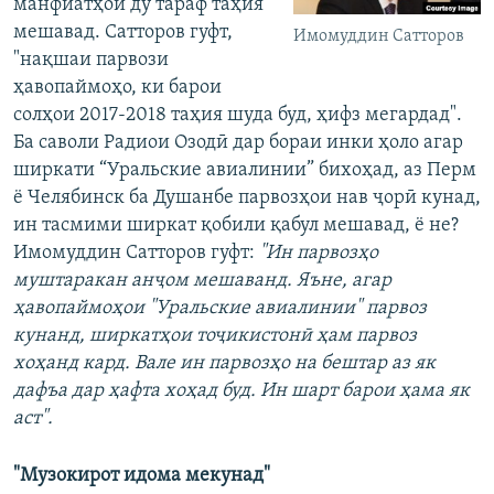
манфиатҳои ду тараф таҳия
мешавад. Сатторов гуфт,
Имомуддин Сатторов
"нақшаи парвози
ҳавопаймоҳо, ки барои
солҳои 2017-2018 таҳия шуда буд, ҳифз мегардад".
Ба саволи Радиои Озодӣ дар бораи инки ҳоло агар
ширкати “Уральские авиалинии” бихоҳад, аз Перм
ё Челябинск ба Душанбе парвозҳои нав ҷорӣ кунад,
ин тасмими ширкат қобили қабул мешавад, ё не?
Имомуддин Сатторов гуфт:
"Ин парвозҳо
муштаракан анҷом мешаванд. Яъне, агар
ҳавопаймоҳои "Уральские авиалинии" парвоз
кунанд, ширкатҳои тоҷикистонӣ ҳам парвоз
хоҳанд кард. Вале ин парвозҳо на бештар аз як
дафъа дар ҳафта хоҳад буд. Ин шарт барои ҳама як
аст".
"Музокирот идома мекунад"