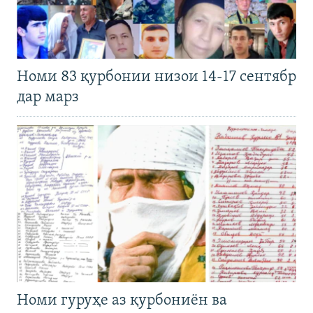
Номи 83 қурбонии низои 14-17 сентябр
дар марз
Номи гуруҳе аз қурбониён ва