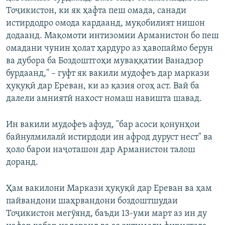
Тоҷикистон, ки як ҳафта пеш омада, санади
истирдодро омода кардаанд, муқобилият нишон
додаанд. Мақомоти интизомии Арманистон бо пеш
омадани чунин ҳолат ҳардуро аз ҳавопаймо берун
ва дубора ба Боздоштгоҳи муваққатии Ванадзор
бурдаанд," – гуфт як вакили мудофеъ дар маркази
ҳуқуқӣ дар Ереван, ки аз қазия огоҳ аст. Вай ба
далели амниятӣ нахост номаш навишта шавад.
Ин вакили мудофеъ афзуд, "бар асоси қонунҳои
байнулмилалӣ истирдоди ин афрод дуруст нест" ва
ҳоло барои наҷоташон дар Арманистон талош
доранд.
Ҳам вакилони Маркази ҳуқуқӣ дар Ереван ва ҳам
пайвандони шаҳрвандони боздоштшудаи
Тоҷикистон мегӯянд, баъди 13-уми март аз ин ду