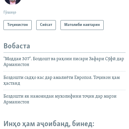
Гӯшаҳо
Тоҷикистон
Сиёсат
Матолиби навтарин
Вобаста
"Моддаи 307". Боздошт ва раҳоии писари Зафари Сӯфӣ дар
Арманистон
Боздошти садҳо кас дар амалиёти Европол. Тоҷикон ҳам
ҳастанд
Боздошти як намояндаи мухолифини тоҷик дар марзи
Арманистон
Инҳо ҳам аҷоибанд, бинед: