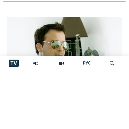
TV
РУС
Аз марги овозхон Баҳром Ғафурӣ шаш
Ҷустуҷӯ
сол гузашт. Вай имсол 50-сола мешуд