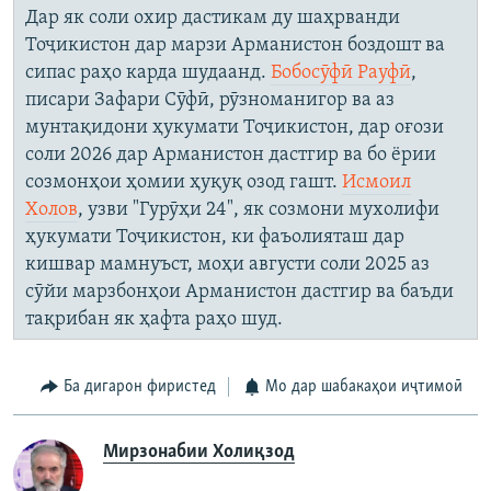
Дар як соли охир дастикам ду шаҳрванди
Тоҷикистон дар марзи Арманистон боздошт ва
сипас раҳо карда шудаанд.
Бобосӯфӣ Рауфӣ
,
писари Зафари Сӯфӣ, рӯзноманигор ва аз
мунтақидони ҳукумати Тоҷикистон, дар оғози
соли 2026 дар Арманистон дастгир ва бо ёрии
созмонҳои ҳомии ҳуқуқ озод гашт.
Исмоил
Холов
, узви "Гурӯҳи 24", як созмони мухолифи
ҳукумати Тоҷикистон, ки фаъолияташ дар
кишвар мамнуъст, моҳи августи соли 2025 аз
сӯйи марзбонҳои Арманистон дастгир ва баъди
тақрибан як ҳафта раҳо шуд.
Ба дигарон фиристед
Мо дар шабакаҳои иҷтимоӣ
Мирзонабии Холиқзод