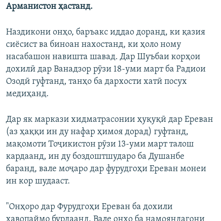
Арманистон ҳастанд.
Наздикони онҳо, баръакс иддао доранд, ки қазия
сиёсист ва биноан нахостанд, ки ҳоло ному
насабашон навишта шавад. Дар Шуъбаи корҳои
дохилӣ дар Ванадзор рӯзи 18-уми март ба Радиои
Озодӣ гуфтанд, танҳо ба дархости хатӣ посух
медиҳанд.
Дар як маркази хидматрасонии ҳуқуқӣ дар Ереван
(аз ҳаққи ин ду нафар ҳимоя дорад) гуфтанд,
мақомоти Тоҷикистон рӯзи 13-уми март талош
кардаанд, ин ду боздоштшударо ба Душанбе
баранд, вале моҷаро дар фурудгоҳи Ереван монеи
ин кор шудааст.
"Онҳоро дар Фурудгоҳи Ереван ба дохили
ҳавопаймо бурдаанд. Вале онҳо ба намояндагони