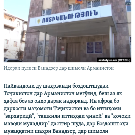
ГУЗОРИШҲОИ РАДИОӢ
Русский
ПАЙГИРӢ КУНЕД
Ҳамаи сомонаҳои RFE/RL
Идораи пулиси Ванадзор дар шимоли Арманистон
Пайвандони ду шаҳрванди боздоштшудаи
Тоҷикистон дар Арманистон мегӯянд, беш аз як
ҳафта боз аз онҳо дарак надоранд. Ин афрод бо
дархости мақомоти Тоҷикистон ва бо иттиҳоми
"зархаридӣ", "ташкили иттиҳоди ҷиноӣ" ва "қочоқи
маводи мухаддир" дастгир шуда, дар Боздоштгоҳи
муваққатии шаҳри Ванадзор, дар шимоли