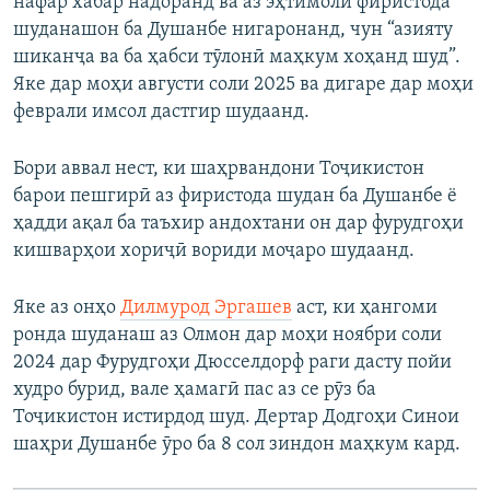
нафар хабар надоранд ва аз эҳтимоли фиристода
шуданашон ба Душанбе нигаронанд, чун “азияту
шиканҷа ва ба ҳабси тӯлонӣ маҳкум хоҳанд шуд”.
Яке дар моҳи августи соли 2025 ва дигаре дар моҳи
феврали имсол дастгир шудаанд.
Бори аввал нест, ки шаҳрвандони Тоҷикистон
барои пешгирӣ аз фиристода шудан ба Душанбе ё
ҳадди ақал ба таъхир андохтани он дар фурудгоҳи
кишварҳои хориҷӣ вориди моҷаро шудаанд.
Яке аз онҳо
Дилмурод Эргашев
аст, ки ҳангоми
ронда шуданаш аз Олмон дар моҳи ноябри соли
2024 дар Фурудгоҳи Дюсселдорф раги дасту пойи
худро бурид, вале ҳамагӣ пас аз се рӯз ба
Тоҷикистон истирдод шуд. Дертар Додгоҳи Синои
шаҳри Душанбе ӯро ба 8 сол зиндон маҳкум кард.