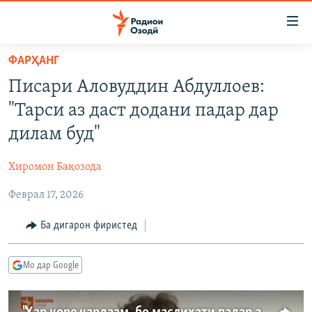
Пайвандҳои
дастрасӣ
Ҷаҳиш
ФАРҲАНГ
ба
ГӮШАҲО
Писари Аловуддин Абдуллоев:
мояи
ГАПИ ОЗОД
СИЁСАТ
аслӣ
"Тарси аз даст додани падар дар
РӮЗГОРИ МУҲОҶИР
Ҷаҳиш
ИҚТИСОД
дилам буд"
ба
САЛОМ, ХОҲАР
ҶОМЕА
феҳристи
Хиромон Бақозода
ТАҲҚИҚОТ
ҚАЗИЯИ "КРОКУС"
аслӣ
Ҷаҳиш
Феврал 17, 2026
ҶАНГ ДАР УКРАИНА
ОСИЁИ МАРКАЗӢ
ба
НАЗАРИ МАРДУМ
ФАРҲАНГ
Ба дигарон фиристед
ҷустор
ЧАНДРАСОНАӢ
МЕҲМОНИ ОЗОДӢ
БЛОГИСТОН
Мо дар Google
РӮЙХАТҲО
ВАРЗИШ
ОЗОДӢ ОНЛАЙН
ВИДЕО
КИТОБҲОИ ОЗОДӢ
НИГОРИСТОН