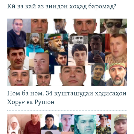
Кӣ ва кай аз зиндон хоҳад баромад?
Ном ба ном. 34 кушташудаи ҳодисаҳои
Хоруғ ва Рӯшон