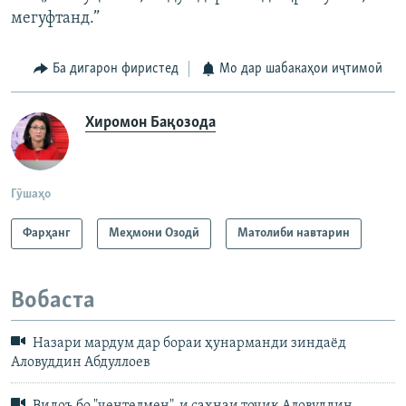
мегуфтанд.”
Ба дигарон фиристед
Мо дар шабакаҳои иҷтимоӣ
Хиромон Бақозода
Гӯшаҳо
Фарҳанг
Меҳмони Озодӣ
Матолиби навтарин
Вобаста
Назари мардум дар бораи ҳунарманди зиндаёд
Аловуддин Абдуллоев