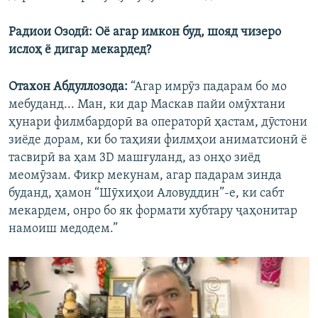
Радиои Озодӣ: Оё агар имкон буд, шояд чизеро
ислоҳ ё дигар мекардед?
Отахон Абдуллозода:
“Агар имрӯз падарам бо мо
мебуданд... Ман, ки дар Маскав пайи омӯхтани
ҳунари филмбардорӣ ва операторӣ ҳастам, дӯстони
зиёде дорам, ки бо таҳияи филмҳои аниматсионӣ ё
тасвирӣ ва ҳам 3D машғуланд, аз онҳо зиёд
меомӯзам. Фикр мекунам, агар падарам зинда
буданд, ҳамон “Шӯхиҳои Аловуддин”-е, ки сабт
мекардем, онро бо як формати хубтару ҷаҳонитар
намоиш медодем.”