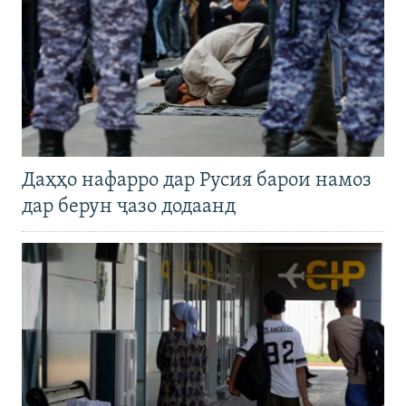
Даҳҳо нафарро дар Русия барои намоз
дар берун ҷазо додаанд