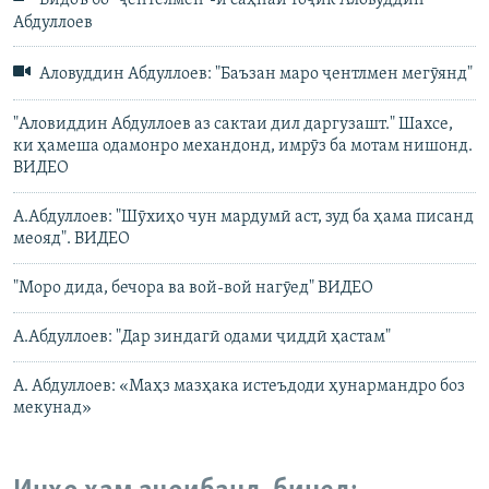
Видоъ бо "ҷентелмен"-и саҳнаи тоҷик Аловуддин
Абдуллоев
Аловуддин Абдуллоев: "Баъзан маро ҷентлмен мегӯянд"
"Аловиддин Абдуллоев аз сактаи дил даргузашт." Шахсе,
ки ҳамеша одамонро механдонд, имрӯз ба мотам нишонд.
ВИДЕО
А.Абдуллоев: "Шӯхиҳо чун мардумӣ аст, зуд ба ҳама писанд
меояд". ВИДЕО
"Моро дида, бечора ва вой-вой нагӯед" ВИДЕО
А.Абдуллоев: "Дар зиндагӣ одами ҷиддӣ ҳастам"
А. Абдуллоев: «Маҳз мазҳака истеъдоди ҳунармандро боз
мекунад»