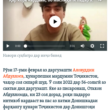
"Ҳар коре кардаам, бо маслиҳати падар аст"
ГУЗОРИШҲОИ РАДИОӢ
Русский
Феълан кор намекунад
ПАЙГИРӢ КУНЕД
Auto
0:00
3:31
240p
Ҳамаи сомонаҳои RFE/RL
Навори суҳбатро дар инҷо бинед
360p
Рӯзи 17-уми феврал аз даргузашти
Аловуддин
480p
Auto
240p
360p
480p
Абдуллоев
, ҳунарпешаи мардумии Тоҷикистон,
720p
чаҳор сол сипарӣ шуд. Ӯ соли 2022 дар 56-солагӣ аз
720p
1080p
1080p
сактаи дил даргузашт. Яке аз писаронаш, Отахон
Абдуллозода, ки 23 сол дорад, роҳи падарро
интихоб кардааст ва пас аз хатми Донишкадаи
фарҳангу ҳунари Тоҷикистон дар Донишгоҳи