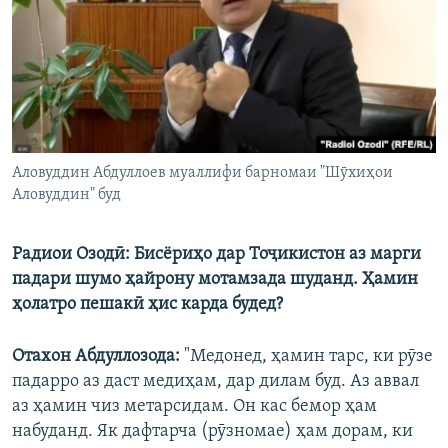
Аловуддин Абдуллоев муаллифи барномаи "Шӯхиҳои
Аловуддин" буд
Радиои Озодӣ: Бисёриҳо дар Тоҷикистон аз марги
падари шумо ҳайрону мотамзада шуданд. Ҳамин
ҳолатро пешакӣ ҳис карда будед?
Отахон Абдуллозода:
"Медонед, ҳамин тарс, ки рӯзе
падарро аз даст медиҳам, дар дилам буд. Аз аввал
аз ҳамин чиз метарсидам. Он кас бемор ҳам
набуданд. Як дафтарча (рӯзномае) ҳам дорам, ки