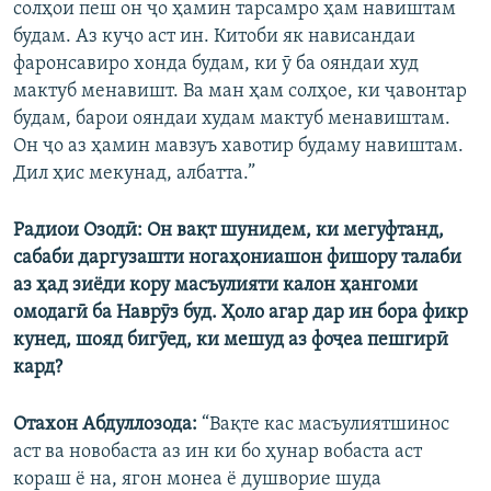
солҳои пеш он ҷо ҳамин тарсамро ҳам навиштам
будам. Аз куҷо аст ин. Китоби як нависандаи
фаронсавиро хонда будам, ки ӯ ба ояндаи худ
мактуб менавишт. Ва ман ҳам солҳое, ки ҷавонтар
будам, барои ояндаи худам мактуб менавиштам.
Он ҷо аз ҳамин мавзуъ хавотир будаму навиштам.
Дил ҳис мекунад, албатта.”
Радиои Озодӣ: Он вақт шунидем, ки мегуфтанд,
сабаби даргузашти ногаҳониашон фишору талаби
аз ҳад зиёди кору масъулияти калон ҳангоми
омодагӣ ба Наврӯз буд. Ҳоло агар дар ин бора фикр
кунед, шояд бигӯед, ки мешуд аз фоҷеа пешгирӣ
кард?
Отахон Абдуллозода:
“Вақте кас масъулиятшинос
аст ва новобаста аз ин ки бо ҳунар вобаста аст
кораш ё на, ягон монеа ё душворие шуда