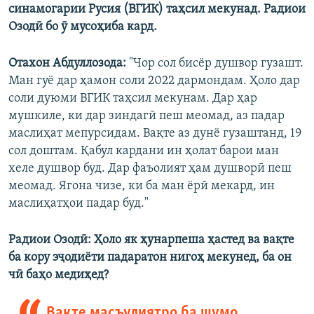
синамогарии Русия (ВГИК) таҳсил мекунад. Радиои
Озодӣ бо ӯ мусоҳиба кард.
Отахон Абдуллозода:
"Чор сол бисёр душвор гузашт.
Ман гуё дар ҳамон соли 2022 дармондам. Ҳоло дар
соли дуюми ВГИК таҳсил мекунам. Дар ҳар
мушкиле, ки дар зиндагӣ пеш меомад, аз падар
маслиҳат мепурсидам. Вақте аз дунё гузаштанд, 19
сол доштам. Қабул кардани ин ҳолат барои ман
хеле душвор буд. Дар фаъолият ҳам душворӣ пеш
меомад. Ягона чизе, ки ба ман ёрӣ мекард, ин
маслиҳатҳои падар буд."
Радиои Озодӣ: Ҳоло як ҳунарпеша ҳастед ва вақте
ба кору эҷодиёти падаратон нигоҳ мекунед, ба он
чӣ баҳо медиҳед?
Вақте масъулиятро ба шумо