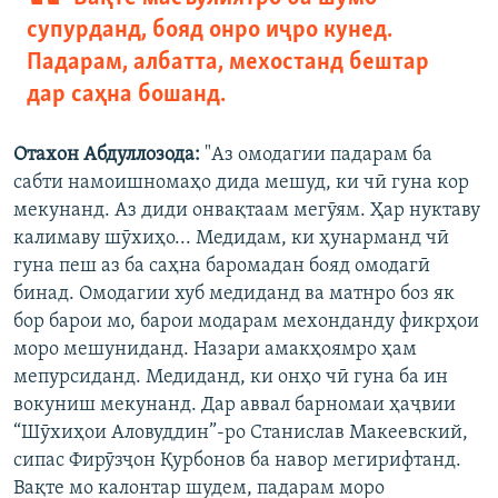
супурданд, бояд онро иҷро кунед.
Падарам, албатта, мехостанд бештар
дар саҳна бошанд.
Отахон Абдуллозода:
"Аз омодагии падарам ба
сабти намоишномаҳо дида мешуд, ки чӣ гуна кор
мекунанд. Аз диди онвақтаам мегӯям. Ҳар нуктаву
калимаву шӯхиҳо... Медидам, ки ҳунарманд чӣ
гуна пеш аз ба саҳна баромадан бояд омодагӣ
бинад. Омодагии хуб медиданд ва матнро боз як
бор барои мо, барои модарам мехонданду фикрҳои
моро мешуниданд. Назари амакҳоямро ҳам
мепурсиданд. Медиданд, ки онҳо чӣ гуна ба ин
вокуниш мекунанд. Дар аввал барномаи ҳаҷвии
“Шӯхиҳои Аловуддин”-ро Станислав Макеевский,
сипас Фирӯзҷон Қурбонов ба навор мегирифтанд.
Вақте мо калонтар шудем, падарам моро