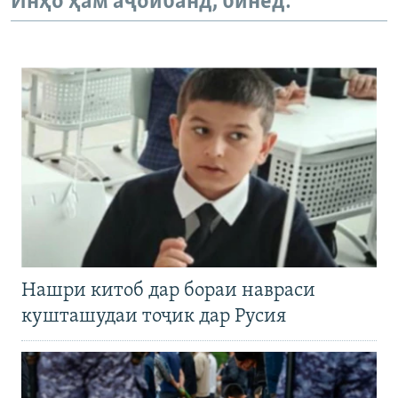
Инҳо ҳам аҷоибанд, бинед:
Нашри китоб дар бораи навраси
кушташудаи тоҷик дар Русия