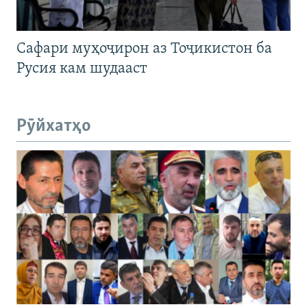
Сафари муҳоҷирон аз Тоҷикистон ба
Русия кам шудааст
Рӯйхатҳо