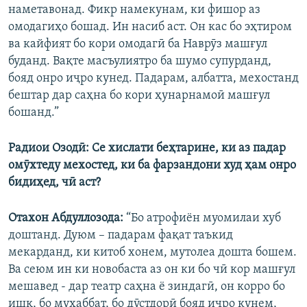
наметавонад. Фикр намекунам, ки фишор аз
омодагиҳо бошад. Ин насиб аст. Он кас бо эҳтиром
ва кайфият бо кори омодагӣ ба Наврӯз машғул
буданд. Вақте масъулиятро ба шумо супурданд,
бояд онро иҷро кунед. Падарам, албатта, мехостанд
бештар дар саҳна бо кори ҳунарнамоӣ машғул
бошанд.”
Радиои Озодӣ: Се хислати беҳтарине, ки аз падар
омӯхтеду мехостед, ки ба фарзандони худ ҳам онро
бидиҳед, чӣ аст?
Отахон Абдуллозода:
“Бо атрофиён муомилаи хуб
доштанд. Дуюм – падарам фақат таъкид
мекарданд, ки китоб хонем, мутолеа дошта бошем.
Ва сеюм ин ки новобаста аз он ки бо чӣ кор машғул
мешавед - дар театр саҳна ё зиндагӣ, он корро бо
ишқ, бо муҳаббат, бо дӯстдорӣ бояд иҷро кунем,