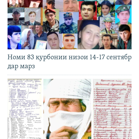
Номи 83 қурбонии низои 14-17 сентябр
дар марз