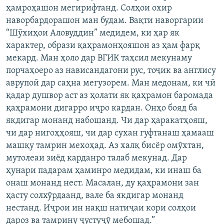
ҳамроҳашон мегирифтанд. Солҳои охир
наворбардорашон ман будам. Вақти наворгарии
“Шӯхиҳои Аловуддин” медидем, ки ҳар як
характер, образи қаҳрамонҳояшон аз ҳам фарқ
мекард. Ман ҳоло дар ВГИК таҳсил мекунаму
порчаҳоеро аз нависандагони рус, тоҷик ва англису
аврупоӣ дар саҳна мегузорем. Ман медонам, ки чӣ
қадар душвор аст аз ҳолати як қаҳрамон баромада
қаҳрамони дигарро иҷро кардан. Онҳо бояд ба
якдигар монанд набошанд. Чи дар ҳаракатҳояш,
чи дар нигоҳҳояш, чи дар сухан гуфтанаш ҳамааш
машқу тамрин мехоҳад. Аз халқ бисёр омӯхтан,
мутолеаи зиёд карданро талаб мекунад. Дар
ҳунари падарам ҳаминро медидам, ки инаш ба
онаш монанд нест. Масалан, ду қаҳрамони зан
ҳасту солхӯрдаанд, вале ба якдигар монанд
нестанд. Иҷрои ин нақш натиҷаи кори солҳои
дароз ва тамрину ҷустуҷӯ мебошад.”