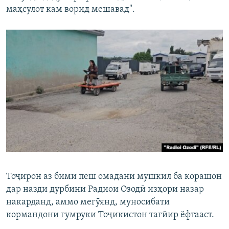
маҳсулот кам ворид мешавад".
Тоҷирон аз бими пеш омадани мушкил ба корашон
дар назди дурбини Радиои Озодӣ изҳори назар
накарданд, аммо мегӯянд, муносибати
кормандони гумруки Тоҷикистон тағйир ёфтааст.