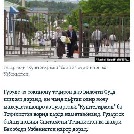
ГУЗОРИШҲОИ РАДИОӢ
Русский
ПАЙГИРӢ КУНЕД
Ҳамаи сомонаҳои RFE/RL
Гузаргоҳи "Қуштегирмон" байни Тоҷикистон ва
Узбекистон.
Гурӯҳе аз сокинону тоҷирон дар вилояти Суғд
шикоят доранд, ки чанд ҳафтаи охир молу
маҳсулоташонро аз гузаргоҳи "Қуштегирмон" ба
Тоҷикистон ворид карда наметавонанд. Гузаргоҳ
байни ноҳияи Спитамени Тоҷикистон ва шаҳри
Бекободи Узбекистон қарор дорад.