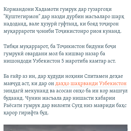
Кормандони Хадамоти гумрук дар гузаргоҳи
"Қуштегирмон" дар назди дурбин масъаларо шарҳ
надоданд, вале ҳузурӣ гуфтанд, ки бояд тоҷирон
муқаррароти ҷониби Тоҷикистонро риоя кунанд.
Тибқи муқаррарот, ба Тоҷикистон бидуни боҷи
гумрукӣ овардани мол ба кишвар назар ба
нишондоди Узбекистон 5 маротиба камтар аст.
Ба ғайр аз ин, дар ҳудуди ноҳияи Спитамен деҳае
мавҷуд аст, ки дар он
даҳҳо шаҳрванди Узбекистон
зиндагӣ мекунанд ва асосан онҳо ба ин кор машғул
будаанд. Чунин масъала дар нишасти хабарии
Раёсати гумрук дар вилояти Суғд низ мавриди баҳс
қарор гирифта буд.