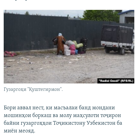
Гузаргоҳи "Қуштегирмон".
Бори аввал нест, ки масъалаи банд мондани
мошинҳои боркаш ва молу маҳсулоти тоҷирон
байни гузаргоҳҳои Тоҷикистону Узбекистон ба
миён меояд.