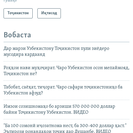
Гӯшаҳо
Тоҷикистон
Иқтисод
Вобаста
Дар марзи Узбекистону Тоҷикистон пули зиёдеро
мусодира кардаанд
Роҳҳои нави муҳоҷират. Чаро Узбекистон осон мепаймояд,
Тоҷикистон не?
Табобат, саёҳат, тиҷорат. Чаро сафари тоҷикистониҳо ба
Узбекистон афзуд?
Имзои созишномаҳо бо арзиши 570 000 000 доллар
байни Тоҷикистону Узбекистон. ВИДЕО
"Ба 100 сомонӣ иҷозатнома нест, ба 300-400 доллар ҳаст."
Эътирози ронандаҳои тоҷик дар Душанбе. ВИДЕО