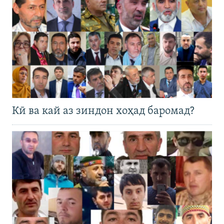
Кӣ ва кай аз зиндон хоҳад баромад?