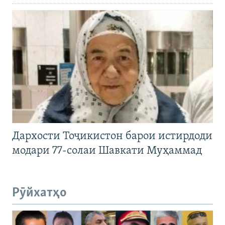
Дархости Тоҷикистон барои истирдоди
модари 77-солаи Шавкати Муҳаммад
Рӯйхатҳо