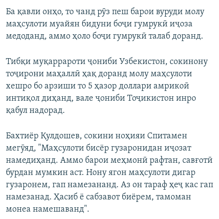
Ба қавли онҳо, то чанд рӯз пеш барои вуруди молу
маҳсулоти муайян бидуни боҷи гумрукӣ иҷоза
медоданд, аммо ҳоло боҷи гумрукӣ талаб доранд.
Тибқи муқаррароти ҷониби Узбекистон, сокинону
тоҷирони маҳаллӣ ҳақ доранд молу маҳсулоти
хешро бо арзиши то 5 ҳазор доллари амрикоӣ
интиқол диҳанд, вале ҷониби Тоҷикистон инро
қабул надорад.
Бахтиёр Қулдошев, сокини ноҳияи Спитамен
мегӯяд, "Маҳсулоти бисёр гузаронидан иҷозат
намедиҳанд. Аммо барои меҳмонӣ рафтан, савғотӣ
бурдан мумкин аст. Нону ягон маҳсулоти дигар
гузаронем, гап намезананд. Аз он тараф ҳеҷ кас гап
намезанад. Ҳасиб ё сабзавот биёрем, тамоман
монеа намешаванд".