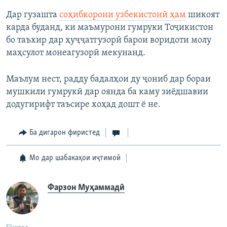
Дар гузашта
соҳибкорони узбекистонӣ ҳам
шикоят
карда буданд, ки маъмурони гумруки Тоҷикистон
бо таъхир дар ҳуҷҷатгузорӣ барои воридоти молу
маҳсулот монеагузорӣ мекунанд.
Маълум нест, радду бадалҳои ду ҷониб дар бораи
мушкили гумрукӣ дар оянда ба каму зиёдшавии
додугирифт таъсире хоҳад дошт ё не.
Ба дигарон фиристед
Мо дар шабакаҳои иҷтимоӣ
Фарзон Муҳаммадӣ