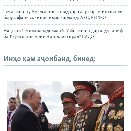
Тоҷикистону Узбекистон санадҳоро дар бораи интиқоли
бору сафари сокинон имзо карданд. АКС, ВИДЕО
Нақшаи 1-миллиарддолларӣ. Узбекистон дар додугирифт
бо Тоҷикистон ҷойи Чинро мегирад? САДО
Инҳо ҳам аҷоибанд, бинед: