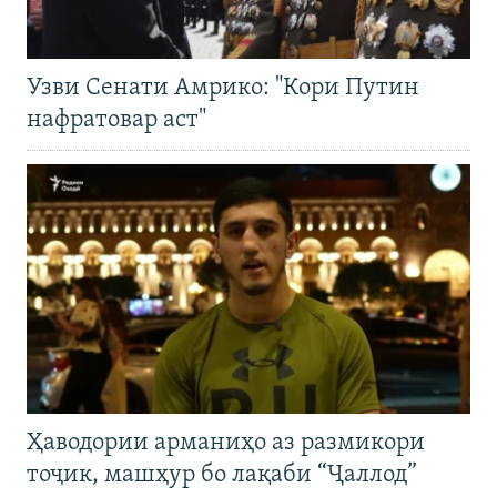
Узви Сенати Амрико: "Кори Путин
нафратовар аст"
Ҳаводории арманиҳо аз размикори
тоҷик, машҳур бо лақаби “Ҷаллод”