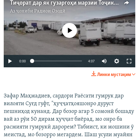
Тиҷорат дар як гузаргоҳи марзии Тоҷикистону Узбекистон кам шудааст
Аз ҷониби
Радиои Озодӣ
Феълан кор намекунад
Auto
0:00
4:07
240p
Линки мустақим
360p
Auto
240p
360p
480p
480p
Зафар Маҳмадиев, сардори Раёсати гумрук дар
вилояти Суғд гуфт, "ҳуҷҷатҳояшонро дуруст
720p
720p
1080p
пешниҳод кунанд. Дар бозор агар 5 сомонӣ бошаду
1080p
вай аз рӯи 50 дирам ҳуҷҷат биёрад, мо онро ба
расмияти гумрукӣ дарорем? Табиист, ки мошини ӯ
меистад, мо бозорро мегардем. Шаш усули муайян