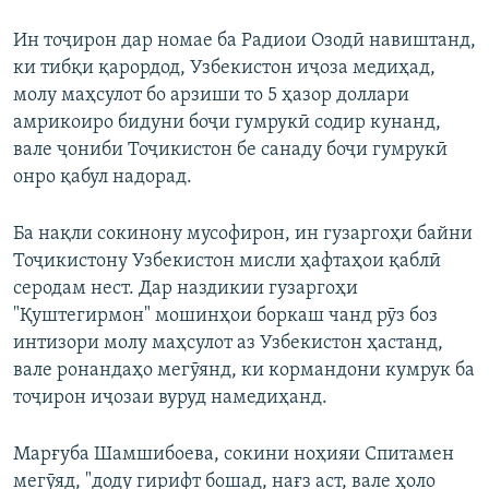
Ин тоҷирон дар номае ба Радиои Озодӣ навиштанд,
ки тибқи қарордод, Узбекистон иҷоза медиҳад,
молу маҳсулот бо арзиши то 5 ҳазор доллари
амрикоиро бидуни боҷи гумрукӣ содир кунанд,
вале ҷониби Тоҷикистон бе санаду боҷи гумрукӣ
онро қабул надорад.
Ба нақли сокинону мусофирон, ин гузаргоҳи байни
Тоҷикистону Узбекистон мисли ҳафтаҳои қаблӣ
серодам нест. Дар наздикии гузаргоҳи
"Қуштегирмон" мошинҳои боркаш чанд рӯз боз
интизори молу маҳсулот аз Узбекистон ҳастанд,
вале ронандаҳо мегӯянд, ки кормандони кумрук ба
тоҷирон иҷозаи вуруд намедиҳанд.
Марғуба Шамшибоева, сокини ноҳияи Спитамен
мегӯяд, "доду гирифт бошад, нағз аст, вале ҳоло