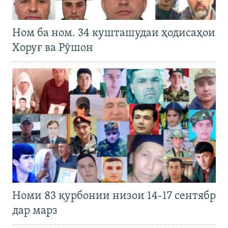
Ном ба ном. 34 кушташудаи ҳодисаҳои
Хоруғ ва Рӯшон
Номи 83 қурбонии низои 14-17 сентябр
дар марз