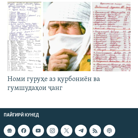
Номи гуруҳе аз қурбониён ва
гумшудаҳои ҷанг
ПАЙГИРӢ КУНЕД