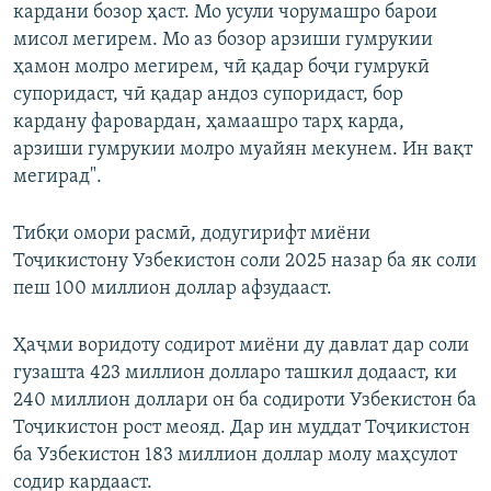
кардани бозор ҳаст. Мо усули чорумашро барои
мисол мегирем. Мо аз бозор арзиши гумрукии
ҳамон молро мегирем, чӣ қадар боҷи гумрукӣ
супоридаст, чӣ қадар андоз супоридаст, бор
кардану фаровардан, ҳамаашро тарҳ карда,
арзиши гумрукии молро муайян мекунем. Ин вақт
мегирад".
Тибқи омори расмӣ, додугирифт миёни
Тоҷикистону Узбекистон соли 2025 назар ба як соли
пеш 100 миллион доллар афзудааст.
Ҳаҷми воридоту содирот миёни ду давлат дар соли
гузашта 423 миллион долларо ташкил додааст, ки
240 миллион доллари он ба содироти Узбекистон ба
Тоҷикистон рост меояд. Дар ин муддат Тоҷикистон
ба Узбекистон 183 миллион доллар молу маҳсулот
содир кардааст.