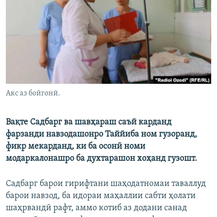
ГУЗОРИШҲОИ РАДИОӢ
Русский
ПАЙГИРӢ КУНЕД
Акс аз бойгонӣ.
Ҳамаи сомонаҳои RFE/RL
Вақте Садбарг ва шавҳараш саъй карданд
фарзанди навзодашонро Таййиба ном гузоранд,
фикр мекарданд, ки ба осонӣ номи
модаркалонашро ба духтарашон хоҳанд гузошт.
Садбарг барои гирифтани шаҳодатномаи таваллуд
барои навзод, ба идораи маҳаллии сабти ҳолати
шаҳрвандӣ рафт, аммо котиб аз додани санад