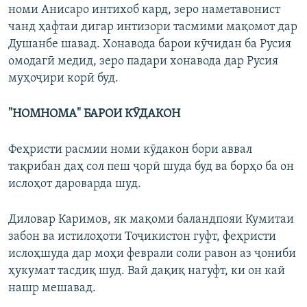
номи Анисаро интихоб кард, зеро наметавонист
чанд ҳафтаи дигар интизори тасмими мақомот дар
Душанбе шавад. Хонавода барои кӯчидан ба Русия
омодагӣ медид, зеро падари хонавода дар Русия
муҳоҷири корӣ буд.
"НОМНОМА" БАРОИ КӮДАКОН
Феҳристи расмии номи кӯдакон бори аввал
тақрибан даҳ сол пеш ҷорӣ шуда буд ва борҳо ба он
ислоҳот дароварда шуд.
Диловар Каримов, як мақоми баландпояи Кумитаи
забон ва истилоҳоти Тоҷикистон гуфт, феҳристи
ислоҳшуда дар моҳи феврали соли равон аз ҷониби
ҳукумат тасдиқ шуд. Вай дақиқ нагуфт, ки он кай
нашр мешавад.