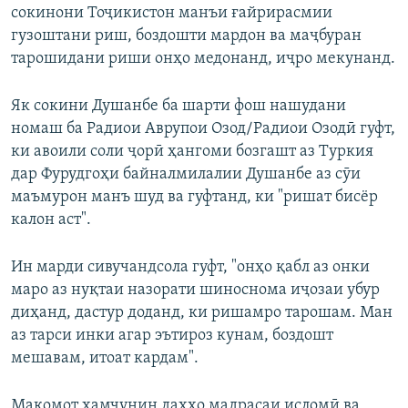
сокинони Тоҷикистон манъи ғайрирасмии
гузоштани риш, боздошти мардон ва маҷбуран
тарошидани риши онҳо медонанд, иҷро мекунанд.
Як сокини Душанбе ба шарти фош нашудани
номаш ба Радиои Аврупои Озод/Радиои Озодӣ гуфт,
ки авоили соли ҷорӣ ҳангоми бозгашт аз Туркия
дар Фурудгоҳи байналмилалии Душанбе аз сӯи
маъмурон манъ шуд ва гуфтанд, ки "ришат бисёр
калон аст".
Ин марди сивучандсола гуфт, "онҳо қабл аз онки
маро аз нуқтаи назорати шиноснома иҷозаи убур
диҳанд, дастур доданд, ки ришамро тарошам. Ман
аз тарси инки агар эътироз кунам, боздошт
мешавам, итоат кардам".
Мақомот ҳамчунин даҳҳо мадрасаи исломӣ ва