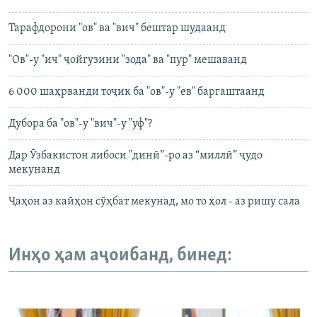
Тарафдорони "ов" ва "вич" бештар шудаанд
"Ов"-у "ич" ҷойгузини "зода" ва "пур" мешаванд
6 000 шаҳрванди тоҷик ба "ов"-у "ев" баргаштаанд
Дубора ба "ов"-у "вич"-у "уф"?
Дар Ӯзбакистон либоси "динӣ”-ро аз “миллӣ” ҷудо
мекунанд
Ҷаҳон аз кайҳон сӯҳбат мекунад, мо то ҳол - аз ришу сала
Инҳо ҳам аҷоибанд, бинед: