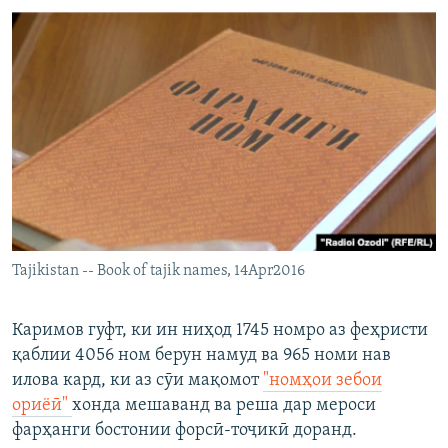
Tajikistan -- Book of tajik names, 14Apr2016
Каримов гуфт, ки ин ниҳод 1745 номро аз феҳристи
қаблии 4056 ном берун намуд ва 965 номи нав
илова кард, ки аз сӯи мақомот
"номҳои зебои
ориёӣ"
хонда мешаванд ва реша дар мероси
фарҳанги бостонии форсӣ-тоҷикӣ доранд.