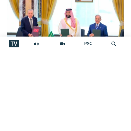
TV
РУС
Арабистон, Покистон ва Туркия
Ҷустуҷӯ
созишномаи дифоии муштарак имзо
карданд