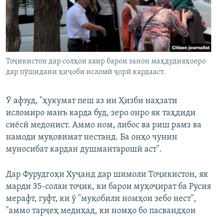
Тоҷикистон дар солҳои ахир барои занон маҳдудияҳоеро
дар пӯшидани ҳиҷоби исломӣ ҷорӣ кардааст.
Ӯ афзуд, "ҳукумат пеш аз ин Ҳизби наҳзати
исломиро манъ карда буд, зеро онро як таҳдиди
сиёсӣ медонист. Аммо ном, либос ва риш рамз ва
намоди муқовимат нестанд. Ба онҳо чунин
муносибат кардан душмантарошӣ аст".
Дар Фурудгоҳи Хуҷанд дар шимоли Тоҷикистон, як
марди 35-солаи тоҷик, ки барои муҳоҷират ба Русия
мерафт, гуфт, ки ӯ "муқобили номҳои зебо нест",
"аммо тарҷеҳ медиҳад, ки номҳо бо пасвандҳои