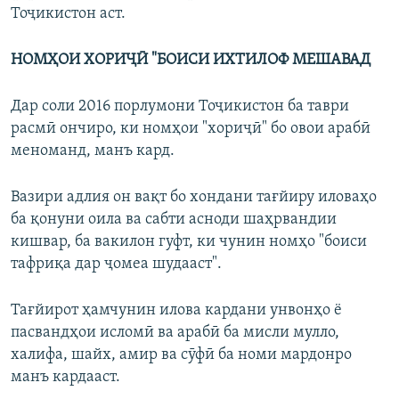
Тоҷикистон аст.
НОМҲОИ ХОРИҶӢ "БОИСИ ИХТИЛОФ МЕШАВАД
Дар соли 2016 порлумони Тоҷикистон ба таври
расмӣ ончиро, ки номҳои "хориҷӣ" бо овои арабӣ
меноманд, манъ кард.
Вазири адлия он вақт бо хондани тағйиру иловаҳо
ба қонуни оила ва сабти асноди шаҳрвандии
кишвар, ба вакилон гуфт, ки чунин номҳо "боиси
тафриқа дар ҷомеа шудааст".
Тағйирот ҳамчунин илова кардани унвонҳо ё
пасвандҳои исломӣ ва арабӣ ба мисли мулло,
халифа, шайх, амир ва сӯфӣ ба номи мардонро
манъ кардааст.