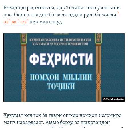
Баъдан дар ҳамон сол, дар Тоҷикистон гузоштани
насабҳои навзодон бо пасвандҳои русӣ ба мисли
"-
ов" ва "-ев"
низ манъ шуд.
Ҳукумат ҳеч гоҳ ба таври ошкор номҳои исломиро
манъ накардааст. Аммо борҳо аз шаҳрвандон