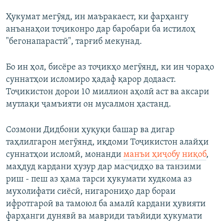
Ҳукумат мегӯяд, ин маъракаест, ки фарҳангу
анъанаҳои тоҷиконро дар баробари ба истилоҳ
"бегонапарастӣ", тарғиб мекунад.
Бо ин ҳол, бисёре аз тоҷикҳо мегӯянд, ки ин чораҳо
суннатҳои исломиро ҳадаф қарор додааст.
Тоҷикистон дорои 10 миллион аҳолӣ аст ва аксари
мутлақи ҷамъияти он мусалмон ҳастанд.
Созмони Дидбони ҳуқуқи башар ва дигар
таҳлилгарон мегӯянд, иқдоми Тоҷикистон алайҳи
суннатҳои исломӣ, монанди
манъи ҳиҷобу ниқоб
,
маҳдуд кардани ҳузур дар масҷидҳо ва танзими
риш - пеш аз ҳама тарси ҳукумати худкома аз
мухолифати сиёсӣ, нигарониҳо дар бораи
ифротгароӣ ва тамоюл ба амалӣ кардани ҳувияти
фарҳанги дунявӣ ва мавриди таъйиди ҳукумати