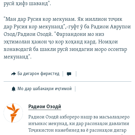
русӣ ҳифз шаванд".
"Ман дар Русия кор мекунам. Як миллион тоҷик
дар Русия кор мекунанд",-гуфт ӯ ба Радиои Аврупои
Озод/Радиои Озодӣ. "Фарзандони мо низ
эҳтимолан ҳамон ҷо кор хоҳанд кард. Номҳои
хонаводагӣ ба шакли русӣ зиндагии моро осонтар
мекунанд".
Ба дигарон фиристед
Мо дар шабакаҳои иҷтимоӣ
Радиои Озодӣ
Радиои Озодӣ ахбореро нашр ва масъалаҳоеро
инъикос мекунад, ки дар расонаҳои давлатии
Тоҷикистон намебинед ва ё расонаҳои дигар