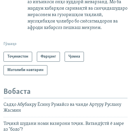
аз инъикоси онҳо худдорӣ меварзанд. Мо ба
мардум хабарҳои саривақтӣ ва санҷидашударо
мерасонем ва гузоришҳои таҳлилӣ,
мусоҳибаҳои ҷолибро бо сиёсатмадорон ва
афроди хабарсоз пешкаш мекунем.
Гӯшаҳо
Тоҷикистон
Фарҳанг
Ҷомeа
Матолиби навтарин
Вобаста
Садҳо Абубакру Ёсину Румайсо ва чанде Артуру Руслану
Жасмин
Тоҷикӣ шудани номи вазирони тоҷик. Ватандӯстӣ ё амре
аз "боло"?