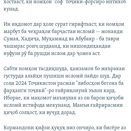
хостааст, ки номҳои "соф" тоҷикӣ-форсиро интихоб
кунад.
Ин иқдомот дар ҳоле сурат гирифтааст, ки номҳои
марбут ба чеҳраҳои барҷастаи исломӣ -- монанди
Сумая, Хадиҷа, Муҳаммад ва Абубакр - ба таври
чашмрас роиҷ шудаанд, ки нишондиҳандаи
нуфузи рӯ ба рушди ислом дар ҷомеа аст.
Сабти номҳои тасдиқшуда, ҳамзамон бо маъракаи
густурда алайҳи пушиши исломӣ пайдо шуд. Дар
соли 2024 Тоҷикистон расман "либосҳои бегона ба
фарҳанги тоҷикӣ"-ро ғайриқонунӣ эълон кард.
Иборае, ки мақомот маъмулан аз он барои ҳиҷоби
исломӣ истифода мекунанд. Манъи ғайрирасмии
ҳиҷоб солҳост, ки вуҷуд дорад.
Кормандони ҳифзи ҳуқуқ низ ончиро, ки бисёре аз