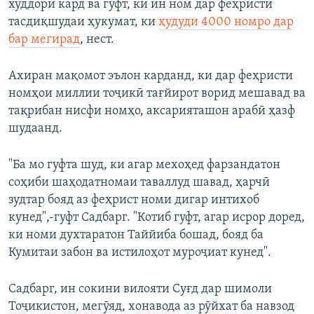
худдорӣ кард ва гуфт, ки ин ном дар феҳристи
тасдиқшудаи ҳукумат, ки
ҳудуди 4000 номро дар
бар мегирад
, нест.
Ахиран мақомот эълон карданд, ки дар феҳристи
номҳои миллии тоҷикӣ тағйирот ворид мешавад ва
тақрибан нисфи номҳо, аксарияташон арабӣ ҳазф
шудаанд.
"Ба мо гуфта шуд, ки агар мехоҳед фарзандатон
соҳиби шаҳодатномаи таваллуд шавад, ҳарчӣ
зудтар бояд аз феҳрист номи дигар интихоб
кунед",-гуфт Садбарг. "Котиб гуфт, агар исрор доред,
ки номи духтаратон Таййиба бошад, бояд ба
Кумитаи забон ва истилоҳот муроҷиат кунед".
Садбарг, ин сокини вилояти Суғд дар шимоли
Тоҷикистон, мегӯяд, хонавода аз рӯйхат ба навзод