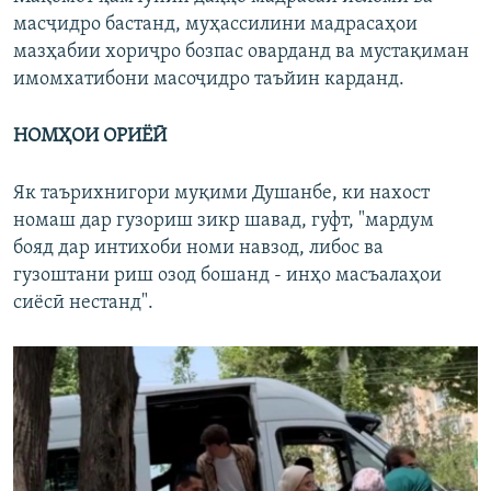
масҷидро бастанд, муҳассилини мадрасаҳои
мазҳабии хориҷро бозпас оварданд ва мустақиман
имомхатибони масоҷидро таъйин карданд.
НОМҲОИ ОРИЁӢ
Як таърихнигори муқими Душанбе, ки нахост
номаш дар гузориш зикр шавад, гуфт, "мардум
бояд дар интихоби номи навзод, либос ва
гузоштани риш озод бошанд - инҳо масъалаҳои
сиёсӣ нестанд".