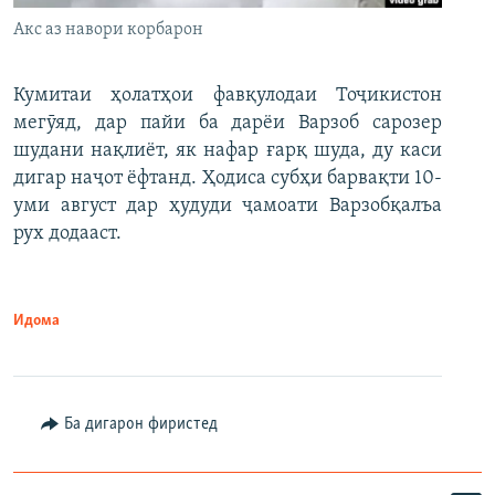
Акс аз навори корбарон
Кумитаи ҳолатҳои фавқулодаи Тоҷикистон
мегӯяд, дар пайи ба дарёи Варзоб сарозер
шудани нақлиёт, як нафар ғарқ шуда, ду каси
дигар наҷот ёфтанд. Ҳодиса субҳи барвақти 10-
уми август дар ҳудуди ҷамоати Варзобқалъа
рух додааст.
Идома
Ба дигарон фиристед