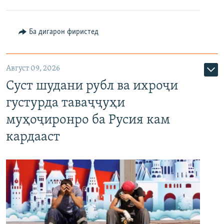
Ба дигарон фиристед
Август 09, 2026
Суст шудани рубл ва ихроҷи
густурда таваҷҷуҳи
муҳоҷиронро ба Русия кам
кардааст