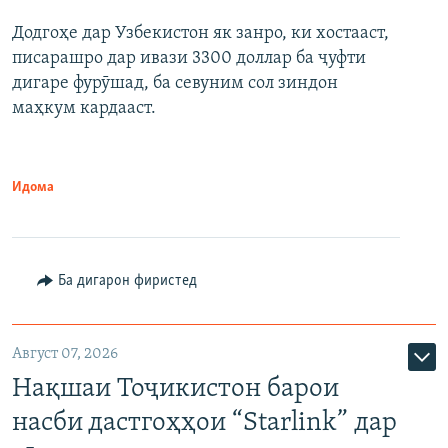
Додгоҳе дар Узбекистон як занро, ки хостааст,
писарашро дар ивази 3300 доллар ба ҷуфти
дигаре фурӯшад, ба севуним сол зиндон
маҳкум кардааст.
Идома
Ба дигарон фиристед
Август 07, 2026
Нақшаи Тоҷикистон барои
насби дастгоҳҳои “Starlink” дар