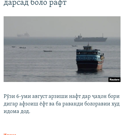
дарсад боло рафт
Рӯзи 6-уми август арзиши нафт дар ҷаҳон бори
дигар афзоиш ёфт ва ба раванди болоравии худ
идома дод.