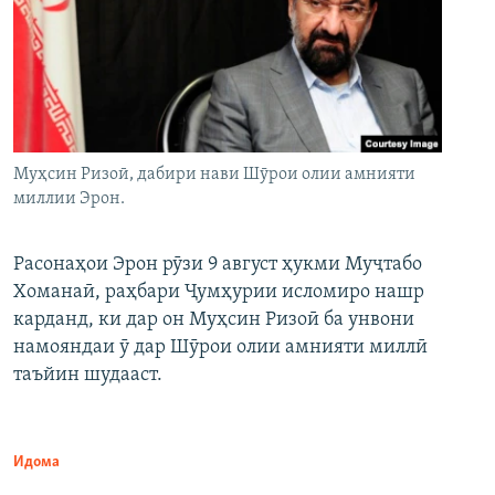
Муҳсин Ризоӣ, дабири нави Шӯрои олии амнияти
миллии Эрон.
Расонаҳои Эрон рӯзи 9 август ҳукми Муҷтабо
Хоманаӣ, раҳбари Ҷумҳурии исломиро нашр
карданд, ки дар он Муҳсин Ризоӣ ба унвони
намояндаи ӯ дар Шӯрои олии амнияти миллӣ
таъйин шудааст.
Идома