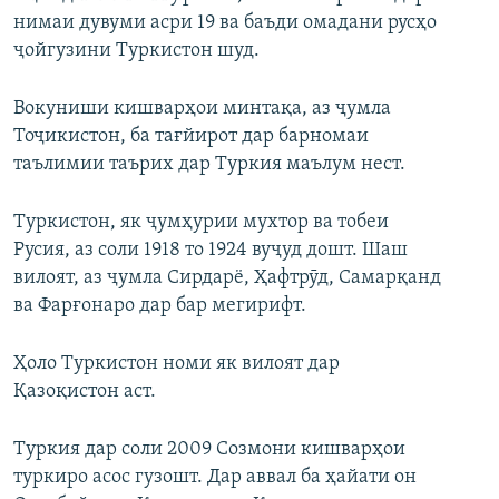
нимаи дувуми асри 19 ва баъди омадани русҳо
ҷойгузини Туркистон шуд.
Вокуниши кишварҳои минтақа, аз ҷумла
Тоҷикистон, ба тағйирот дар барномаи
таълимии таърих дар Туркия маълум нест.
Туркистон, як ҷумҳурии мухтор ва тобеи
Русия, аз соли 1918 то 1924 вуҷуд дошт. Шаш
вилоят, аз ҷумла Сирдарё, Ҳафтрӯд, Самарқанд
ва Фарғонаро дар бар мегирифт.
Ҳоло Туркистон номи як вилоят дар
Қазоқистон аст.
Туркия дар соли 2009 Созмони кишварҳои
туркиро асос гузошт. Дар аввал ба ҳайати он