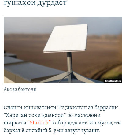
гӯшаҳои дурдаст
Акс аз бойгонӣ
Оҷонси инноватсияи Тоҷикистон аз баррасии
“Харитаи роҳи ҳамкорӣ” бо масъулони
ширкати
“Starlink”
хабар додааст. Ин мулоқоти
бархат ё онлайнӣ 5-уми август гузашт.