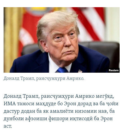
Доналд Трамп, раисҷумҳури Амрико.
Доналд Трамп, раисҷумҳури Амрико мегӯяд,
ИМА тамоси маҳдуде бо Эрон дорад ва ба ҷойи
дастур додан ба як амалиёти низомии нав, ба
дунболи афзоиши фишори иқтисодӣ ба Эрон
аст.