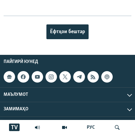
Ёфтҳои бештар
ПАЙГИРӢ КУНЕД
МАЪЛУМОТ
ЗАМИМАҲО
Радиои Аврупои Озод / Радиои Озодӣ © 2026 RFE/RL. Inc.
TV
РУС
Ҳамаи ҳуқуқ маҳфуз аст.