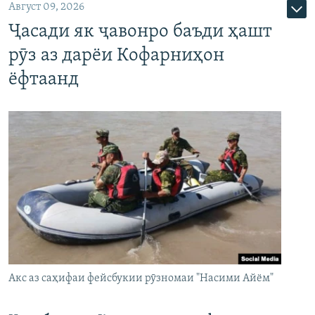
Август 09, 2026
Ҷасади як ҷавонро баъди ҳашт
рӯз аз дарёи Кофарниҳон
ёфтаанд
Акс аз саҳифаи фейсбукии рӯзномаи "Насими Айём"