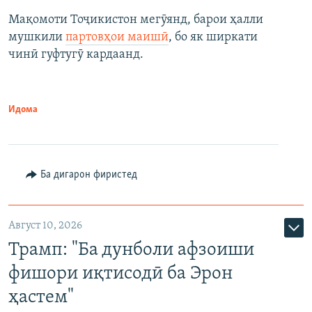
Мақомоти Тоҷикистон мегӯянд, барои ҳалли
мушкили
партовҳои маишӣ
, бо як ширкати
чинӣ гуфтугӯ кардаанд.
Идома
Ба дигарон фиристед
Август 10, 2026
Трамп: "Ба дунболи афзоиши
фишори иқтисодӣ ба Эрон
ҳастем"