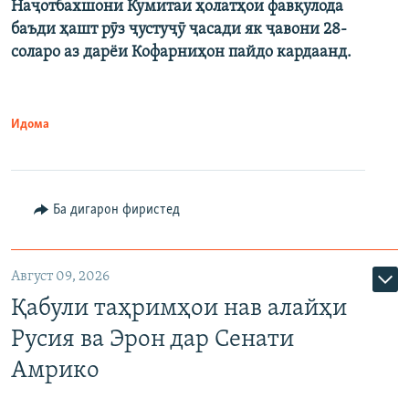
Наҷотбахшони Кумитаи ҳолатҳои фавқулода
баъди ҳашт рӯз ҷустуҷӯ ҷасади як ҷавони 28-
соларо аз дарёи Кофарниҳон пайдо кардаанд.
Идома
Ба дигарон фиристед
Август 09, 2026
Қабули таҳримҳои нав алайҳи
Русия ва Эрон дар Сенати
Амрико