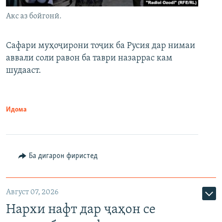
Акс аз бойгонӣ.
Сафари муҳоҷирони тоҷик ба Русия дар нимаи
аввали соли равон ба таври назаррас кам
шудааст.
Идома
Ба дигарон фиристед
Август 07, 2026
Нархи нафт дар ҷаҳон се