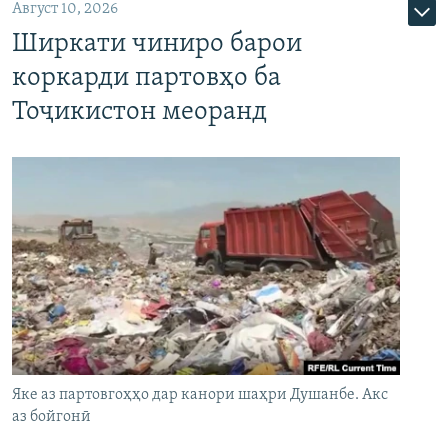
Август 10, 2026
Ширкати чиниро барои
коркарди партовҳо ба
Тоҷикистон меоранд
Яке аз партовгоҳҳо дар канори шаҳри Душанбе. Акс
аз бойгонӣ