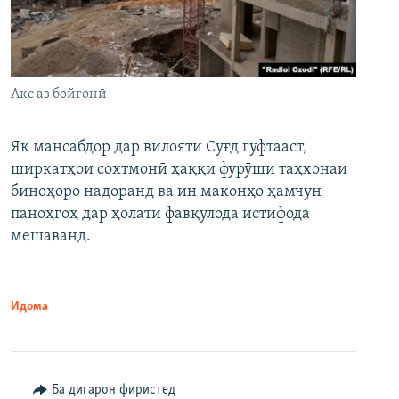
Акс аз бойгонӣ
Як мансабдор дар вилояти Суғд гуфтааст,
ширкатҳои сохтмонӣ ҳаққи фурӯши таҳхонаи
биноҳоро надоранд ва ин маконҳо ҳамчун
паноҳгоҳ дар ҳолати фавқулода истифода
мешаванд.
Идома
Ба дигарон фиристед