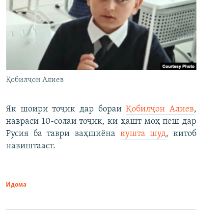
Қобилҷон Алиев
Як шоири тоҷик дар бораи
Қобилҷон Алиев
,
навраси 10-солаи тоҷик, ки ҳашт моҳ пеш дар
Русия ба таври ваҳшиёна
кушта шуд
, китоб
навиштааст.
Идома