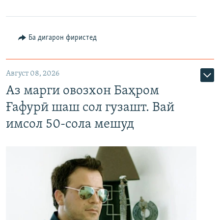
Ба дигарон фиристед
Август 08, 2026
Аз марги овозхон Баҳром
Ғафурӣ шаш сол гузашт. Вай
имсол 50-сола мешуд