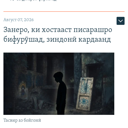
Август 07, 2026
Занеро, ки хостааст писарашро
бифурӯшад, зиндонӣ кардаанд
Тасвир аз бойгонӣ