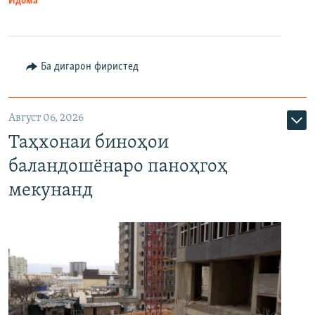
Идома
Ба дигарон фиристед
Август 06, 2026
Таҳхонаи биноҳои
баландошёнаро паноҳгоҳ
мекунанд