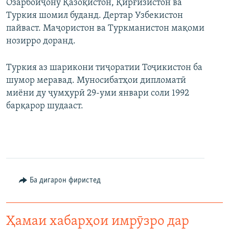
Озарбойҷону Қазоқистон, Қирғизистон ва
Туркия шомил буданд. Дертар Узбекистон
пайваст. Маҷористон ва Туркманистон мақоми
нозирро доранд.
Туркия аз шарикони тиҷоратии Тоҷикистон ба
шумор меравад. Муносибатҳои дипломатӣ
миёни ду ҷумҳурӣ 29-уми январи соли 1992
барқарор шудааст.
Ба дигарон фиристед
Ҳамаи хабарҳои имрӯзро дар