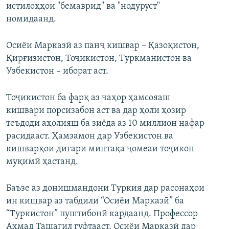
истилоҳҳои "бемаврид" ва "нодуруст"
номидаанд.
Осиёи Марказӣ аз панҷ кишвар – Қазоқистон,
Қирғизистон, Тоҷикистон, Туркманистон ва
Узбекистон – иборат аст.
Тоҷикистон ба фарқ аз чаҳор ҳамсояаш
кишвари порсизабон аст ва дар ҳоли ҳозир
теъдоди аҳолияш ба зиёда аз 10 миллион нафар
расидааст. Ҳамзамон дар Узбекистон ва
кишварҳои дигари минтақа ҷомеаи тоҷикон
муқимӣ ҳастанд.
Баъзе аз донишмандони Туркия дар расонаҳои
ин кишвар аз табдили “Осиёи Марказӣ” ба
“Туркистон” пуштибонӣ кардаанд. Профессор
Аҳмад Ташагил гуфтааст, Осиёи Марказӣ дар