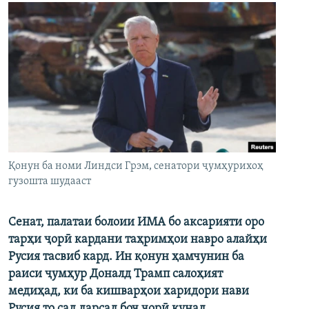
Қонун ба номи Линдси Грэм, сенатори ҷумҳурихоҳ
гузошта шудааст
Сенат, палатаи болоии ИМА бо аксарияти оро
тарҳи ҷорӣ кардани таҳримҳои навро алайҳи
Русия тасвиб кард. Ин қонун ҳамчунин ба
раиси ҷумҳур Доналд Трамп салоҳият
медиҳад, ки ба кишварҳои харидори нави
Русия то сад дарсад боҷ ҷорӣ кунад.