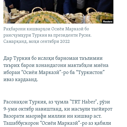
ГУЗОРИШҲОИ РАДИОӢ
Русский
ПАЙГИРӢ КУНЕД
Раҳбарони кишварҳои Осиёи Марказӣ бо
раисҷумҳури Туркия ва президенти Русия.
Самарқанд, моҳи сентябри 2022
Дар Туркия бо ислоҳи барномаи таълимии
Ҳамаи сомонаҳои RFE/RL
таърих барои хонандагони мактабҳои миёна
ибораи “Осиёи Марказӣ”-ро ба “Туркистон”
иваз кардаанд.
Расонаҳои Туркия, аз ҷумла "TRT Haber", рӯзи
9-уми октябр навиштанд, ки масъули тағйирот
Вазорати маорифи миллии ин кишвар аст.
Ташаббускорон “Осиёи Марказӣ”-ро аз қабили