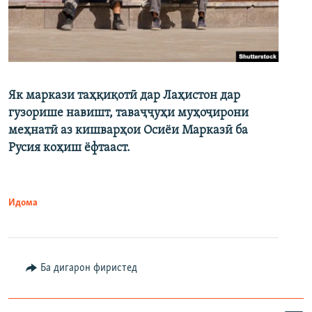
Як маркази таҳқиқотӣ дар Лаҳистон дар
гузорише навишт, таваҷҷуҳи муҳоҷирони
меҳнатӣ аз кишварҳои Осиёи Марказӣ ба
Русия коҳиш ёфтааст.
Идома
Ба дигарон фиристед