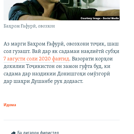
Баҳром Ғафурӣ, овозхон
Аз марги Баҳром Ғафурӣ, овозхони тоҷик, шаш
сол гузашт. Вай дар як садамаи нақлиётӣ субҳи
7 августи соли 2020 фавтид
. Вазорати корҳои
дохилии Тоҷикистон он замон гуфта буд, ки
садама дар наздикии Донишгоҳи омӯзгорӣ
дар шаҳри Душанбе рух додааст.
Идома
Ба дигарон фиристед