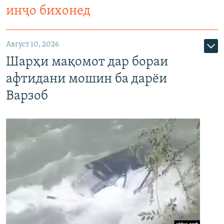
инҷо бихонед
Август 10, 2026
Шарҳи мақомот дар бораи
афтидани мошин ба дарёи
Варзоб