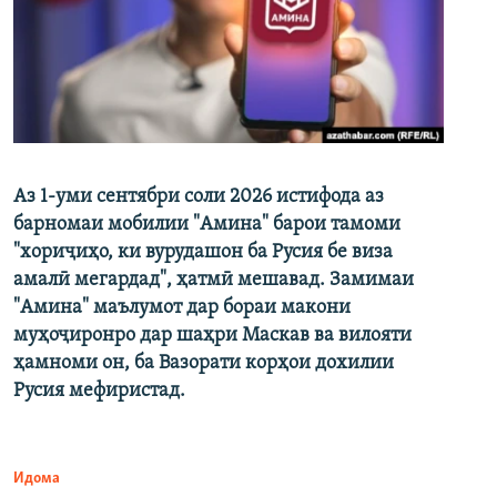
Аз 1-уми сентябри соли 2026 истифода аз
барномаи мобилии "Амина" барои тамоми
"хориҷиҳо, ки вурудашон ба Русия бе виза
амалӣ мегардад", ҳатмӣ мешавад. Замимаи
"Амина" маълумот дар бораи макони
муҳоҷиронро дар шаҳри Маскав ва вилояти
ҳамноми он, ба Вазорати корҳои дохилии
Русия мефиристад.
Идома