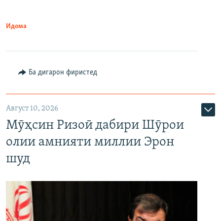
Идома
Ба дигарон фиристед
Август 10, 2026
Мӯҳсин Ризоӣ дабири Шӯрои
олии амнияти миллии Эрон
шуд