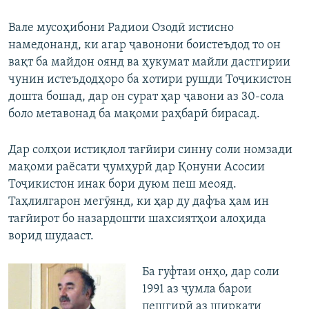
Вале мусоҳибони Радиои Озодӣ истисно
намедонанд, ки агар ҷавонони боистеъдод то он
вақт ба майдон оянд ва ҳукумат майли дастгирии
чунин истеъдодҳоро ба хотири рушди Тоҷикистон
дошта бошад, дар он сурат ҳар ҷавони аз 30-сола
боло метавонад ба мақоми раҳбарӣ бирасад.
Дар солҳои истиқлол тағйири синну соли номзади
мақоми раёсати ҷумҳурӣ дар Қонуни Асосии
Тоҷикистон инак бори дуюм пеш меояд.
Таҳлилгарон мегӯянд, ки ҳар ду дафъа ҳам ин
тағйирот бо назардошти шахсиятҳои алоҳида
ворид шудааст.
Ба гуфтаи онҳо, дар соли
1991 аз ҷумла барои
пешгирӣ аз ширкати