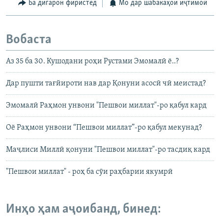
Ба дигарон фиристед
Мо дар шабакаҳои иҷтимоӣ
Вобаста
Аз 35 ба 30. Кушодани роҳи Рустами Эмомалӣ ё..?
Дар пушти тағйироти нав дар Қонуни асосӣ чӣ меистад?
Эмомалӣ Раҳмон унвони "Пешвои миллат"-ро қабул кард
Оё Раҳмон унвони “Пешвои миллат”-ро қабул мекунад?
Маҷлиси Миллӣ қонуни "Пешвои миллат"-ро тасдиқ кард
"Пешвои миллат" - роҳ ба сӯи раҳбарии якумрӣ
Инҳо ҳам аҷоибанд, бинед: