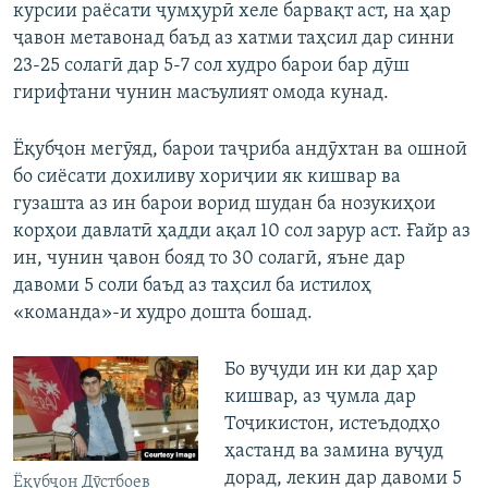
курсии раёсати ҷумҳурӣ хеле барвақт аст, на ҳар
ҷавон метавонад баъд аз хатми таҳсил дар синни
23-25 солагӣ дар 5-7 сол худро барои бар дӯш
гирифтани чунин масъулият омода кунад.
Ёқубҷон мегӯяд, барои таҷриба андӯхтан ва ошноӣ
бо сиёсати дохиливу хориҷии як кишвар ва
гузашта аз ин барои ворид шудан ба нозукиҳои
корҳои давлатӣ ҳадди ақал 10 сол зарур аст. Ғайр аз
ин, чунин ҷавон бояд то 30 солагӣ, яъне дар
давоми 5 соли баъд аз таҳсил ба истилоҳ
«команда»-и худро дошта бошад.
Бо вуҷуди ин ки дар ҳар
кишвар, аз ҷумла дар
Тоҷикистон, истеъдодҳо
ҳастанд ва замина вуҷуд
дорад, лекин дар давоми 5
Ёқубҷон Дӯстбоев