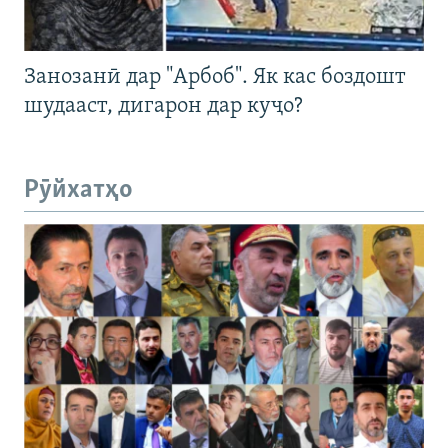
Занозанӣ дар "Арбоб". Як кас боздошт
шудааст, дигарон дар куҷо?
Рӯйхатҳо