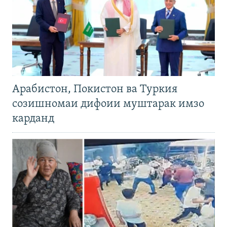
Арабистон, Покистон ва Туркия
созишномаи дифоии муштарак имзо
карданд