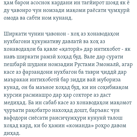
ҳам барои асоснок кардани ин тағйирот шояд як ё
ду ҷавонро чун номзади мақоми раёсати ҷумҳурӣ
омода ва сабти ном кунанд.
Ширкати чунин ҷавонон - хоҳ аз хонаводаҳои
нухбагони ҳукумативу давлатӣ ва хоҳ аз
хонаводаҳои ба қавле «қаторӣ» дар интихобот - як
навъ ширкати рамзӣ хоҳад буд. Вале дар сурати
пешбарӣ шудани номзадии Рустами Эмомалӣ, агар
касе аз фарзандони нухбагон ба таври ҷиддӣ дар
маъракаи интихоботӣ бар зидди вай мубориза
кунад, он ба маъное хоҳад буд, ки ин соҳибмақом
курсии расмиашро дар ҳар сохторе аз даст
медиҳад. Ба ин сабаб касе аз хонаводаҳои мақомот
ҷуръати рақобатро нахоҳад дошт, баръакс чун
вафодори сиёсати раисиҷумҳури кунунӣ талош
хоҳад кард, ки бо ҳамин «команда» роҳро давом
диҳад.