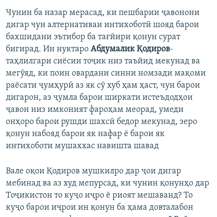
Чунин ба назар мерасад, ки пешбарии ҷавонони
дигар чун алтернативаи интихоботӣ шояд барои
бахшидани эътибор ба тағйири қонун сурат
бигирад. Ин нуктаро
Абдумалик Қодиров
-
таҳлилгари сиёсии тоҷик низ таъйид мекунад ва
мегӯяд, ки поин овардани синни номзади мақоми
раёсати ҷумҳурӣ аз як сӯ хуб ҳам ҳаст, чун барои
дигарон, аз ҷумла барои ширкати истеъдодҳои
ҷавон низ имконият фароҳам меорад, умеди
онҳоро барои рушди шахсӣ бедор мекунад, зеро
қонун набояд барои як нафар ё барои як
интихоботи мушаххас навишта шавад
Вале оқои Қодиров мушкилро дар ҷои дигар
мебинад ва аз худ мепурсад, ки чунин қонунҳо дар
Тоҷикистон то куҷо иҷро ё риоят мешаванд? То
куҷо барои иҷрои ин қонун ба ҳама довталабон