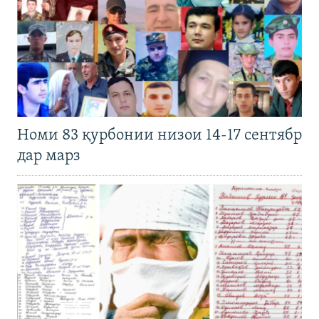
Номи 83 қурбонии низои 14-17 сентябр
дар марз