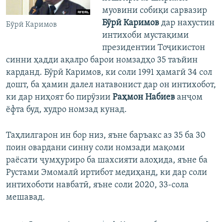
муовини собиқи сарвазир
Бӯрӣ Каримов
дар нахустин
Бӯрӣ Каримов
интихоби мустақими
президентии Тоҷикистон
синни ҳадди ақалро барои номзадҳо 35 таъйин
карданд. Бӯрӣ Каримов, ки соли 1991 ҳамагӣ 34 сол
дошт, ба ҳамин далел натавонист дар он интихобот,
ки дар ниҳоят бо пирӯзии
Раҳмон Набиев
анҷом
ёфта буд, худро номзад кунад.
Таҳлилгарон ин бор низ, яъне баръакс аз 35 ба 30
поин овардани синну соли номзади мақоми
раёсати ҷумҳуриро ба шахсияти алоҳида, яъне ба
Рустами Эмомалӣ иртибот медиҳанд, ки дар соли
интихоботи навбатӣ, яъне соли 2020, 33-сола
мешавад.