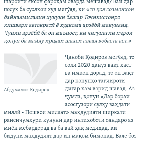
шароити яксон фароҳам оварда мешавад? Вай дар
посух ба суолҳои худ мегӯяд, ки «
то ҳол созмонҳои
байналмилалии ҳуқуқи башар Тоҷикистонро
кишвари автократӣ ё худкома арзёбӣ мекунанд.
Чунин арзёбӣ ба он маъност, ки чигунагии иҷрои
қонун ба майлу иродаи шахси аввал вобаста аст.»
Ҷаноби Қодиров мегӯяд, то
соли 2020 ҳанӯз вақт ҳаст
ва имкон дорад, то он вақт
дар қонунҳо тағйироти
дигар ҳам ворид шавад. Аз
Абдумалик Қодиров
ҷумла, қонун «Дар бораи
асосгузори сулҳу ваҳдати
миллӣ - Пешвои миллат» маҳдудияти ширкати
раисиҷумҳури кунунӣ дар интихоботи ояндаро аз
миён мебардорад ва ба вай ҳақ медиҳад, ки
бидуни маҳдудият дар ин мақом бимонад. Вале боз