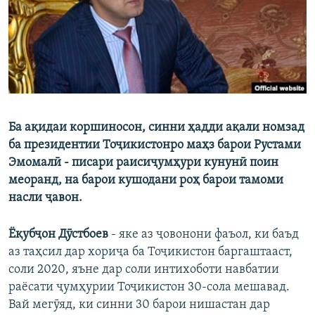
ГУЗОРИШҲОИ РАДИОӢ
Русский
ПАЙГИРӢ КУНЕД
Ба ақидаи коршиносон, синни ҳадди ақали номзад
ба президентии Тоҷикистонро маҳз барои Рустами
Ҳамаи сомонаҳои RFE/RL
Эмомалӣ - писари раисиҷумҳури кунунӣ поин
меоранд, на барои кушодани роҳ барои тамоми
насли ҷавон.
Ёқубҷон Дӯстбоев
- яке аз ҷовонони фаъол, ки баъд
аз таҳсил дар хориҷа ба Тоҷикистон баргаштааст,
соли 2020, яъне дар соли интихоботи навбатии
раёсати ҷумҳурии Тоҷикистон 30-сола мешавад.
Вай мегӯяд, ки синни 30 барои нишастан дар