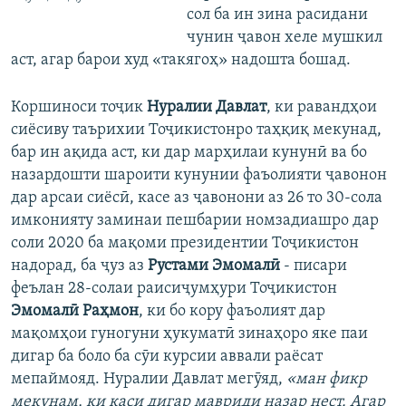
сол ба ин зина расидани
чунин ҷавон хеле мушкил
аст, агар барои худ «такягоҳ» надошта бошад.
Коршиноси тоҷик
Нуралии Давлат
, ки равандҳои
сиёсиву таърихии Тоҷикистонро таҳқиқ мекунад,
бар ин ақида аст, ки дар марҳилаи кунунӣ ва бо
назардошти шароити кунунии фаъолияти ҷавонон
дар арсаи сиёсӣ, касе аз ҷавонони аз 26 то 30-сола
имконияту заминаи пешбарии номзадиашро дар
соли 2020 ба мақоми президентии Тоҷикистон
надорад, ба ҷуз аз
Рустами Эмомалӣ
- писари
феълан 28-солаи раисиҷумҳури Тоҷикистон
Эмомалӣ Раҳмон
, ки бо кору фаъолият дар
мақомҳои гуногуни ҳукуматӣ зинаҳоро яке паи
дигар ба боло ба сӯи курсии аввали раёсат
мепаймояд. Нуралии Давлат мегӯяд,
«ман фикр
мекунам, ки каси дигар мавриди назар нест. Агар