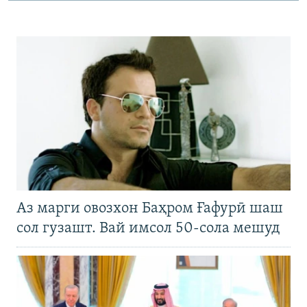
Аз марги овозхон Баҳром Ғафурӣ шаш
сол гузашт. Вай имсол 50-сола мешуд