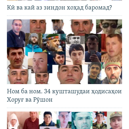
Кӣ ва кай аз зиндон хоҳад баромад?
Ном ба ном. 34 кушташудаи ҳодисаҳои
Хоруғ ва Рӯшон