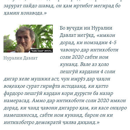
зарурат пайдо шавад, он ҳам иртибот мегирад бо
ҳамин хонавода.»
Бо вуҷуди ин Нуралии
Давлат
мегӯяд,
«имкон
дорад, ки номзадии 4-5
чавонро дар интихоботи
соли 2020 сабти ном
Нуралии Давлат
кунанд. Вале аз ҳоло
пешгӯӣ кардани 4 соли
дигар хеле мушкил аст, чун имрӯз дар ҷаҳон
воқеаҳое сурат гирифта истодаанд, ки ҳатто
фардоро пешгӯӣ кардан кори дурусте ба назар
намерасад. Аммо дар интихоботи соли 2020 имкон
дорад, ки чанд ҷавони дигарро ҳам, ки касе онҳоро
намешиносад, сабти ном кунанд, барои он ки
интихоботро демократӣ ҷилва диҳанд.»