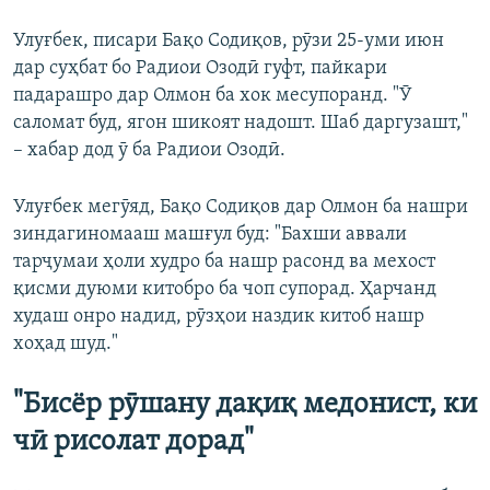
Улуғбек, писари Бақо Содиқов, рӯзи 25-уми июн
дар суҳбат бо Радиои Озодӣ гуфт, пайкари
падарашро дар Олмон ба хок месупоранд. "Ӯ
саломат буд, ягон шикоят надошт. Шаб даргузашт,"
– хабар дод ӯ ба Радиои Озодӣ.
Улуғбек мегӯяд, Бақо Содиқов дар Олмон ба нашри
зиндагиномааш машғул буд: "Бахши аввали
тарҷумаи ҳоли худро ба нашр расонд ва мехост
қисми дуюми китобро ба чоп супорад. Ҳарчанд
худаш онро надид, рӯзҳои наздик китоб нашр
хоҳад шуд."
"Бисёр рӯшану дақиқ медонист, ки
чӣ рисолат дорад"