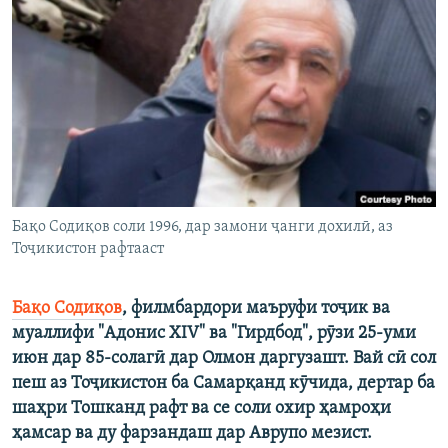
ГУЗОРИШҲОИ РАДИОӢ
Русский
ПАЙГИРӢ КУНЕД
Ҳамаи сомонаҳои RFE/RL
Бақо Содиқов соли 1996, дар замони ҷанги дохилӣ, аз
Тоҷикистон рафтааст
Бақо Содиқов
, филмбардори маъруфи тоҷик ва
муаллифи "Адонис XIV" ва "Гирдбод", рӯзи 25-уми
июн дар 85-солагӣ дар Олмон даргузашт. Вай сӣ сол
пеш аз Тоҷикистон ба Самарқанд кӯчида, дертар ба
шаҳри Тошканд рафт ва се соли охир ҳамроҳи
ҳамсар ва ду фарзандаш дар Аврупо мезист.