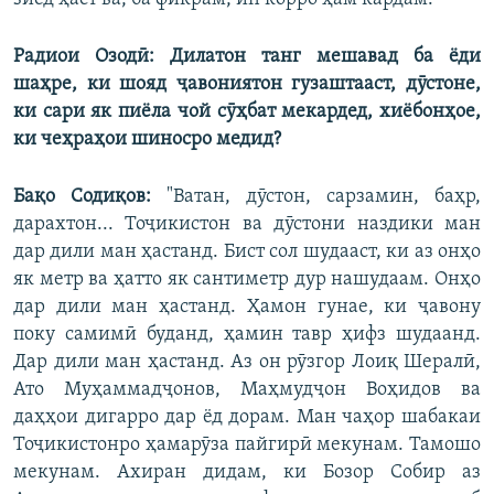
Радиои Озодӣ: Дилатон танг мешавад ба ёди
шаҳре, ки шояд ҷавониятон гузаштааст, дӯстоне,
ки сари як пиёла чой сӯҳбат мекардед, хиёбонҳое,
ки чеҳраҳои шиносро медид?
Бақо Содиқов:
"Ватан, дӯстон, сарзамин, баҳр,
дарахтон... Тоҷикистон ва дӯстони наздики ман
дар дили ман ҳастанд. Бист сол шудааст, ки аз онҳо
як метр ва ҳатто як сантиметр дур нашудаам. Онҳо
дар дили ман ҳастанд. Ҳамон гунае, ки ҷавону
поку самимӣ буданд, ҳамин тавр ҳифз шудаанд.
Дар дили ман ҳастанд. Аз он рӯзгор Лоиқ Шералӣ,
Ато Муҳаммадҷонов, Маҳмудҷон Воҳидов ва
даҳҳои дигарро дар ёд дорам. Ман чаҳор шабакаи
Тоҷикистонро ҳамарӯза пайгирӣ мекунам. Тамошо
мекунам. Ахиран дидам, ки Бозор Собир аз