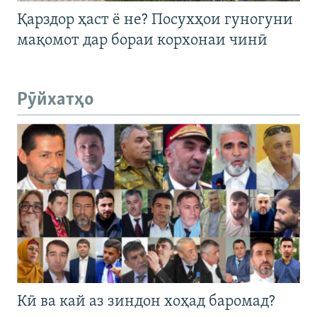
Қарздор ҳаст ё не? Посухҳои гуногуни
мақомот дар бораи корхонаи чинӣ
Рӯйхатҳо
Кӣ ва кай аз зиндон хоҳад баромад?