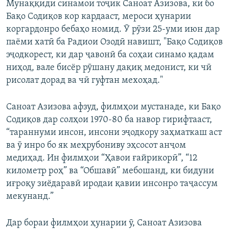
Мунаққиди синамои тоҷик Саноат Азизова, ки бо
Бақо Содиқов кор кардааст, мероси ҳунарии
коргардонро бебаҳо номид. Ӯ рӯзи 25-уми июн дар
паёми хатӣ ба Радиои Озодӣ навишт, "Бақо Содиқов
эҷодкорест, ки дар ҷавонӣ ба соҳаи синамо қадам
ниҳод, вале бисёр рӯшану дақиқ медонист, ки чӣ
рисолат дорад ва чӣ гуфтан мехоҳад."
Саноат Азизова афзуд, филмҳои мустанаде, ки Бақо
Содиқов дар солҳои 1970-80 ба навор гирифтааст,
“тараннуми инсон, инсони эҷодкору заҳматкаш аст
ва ӯ инро бо як меҳрубониву эҳсосот анҷом
медиҳад. Ин филмҳои “Ҳавои ғайрикорӣ”, “12
километр роҳ” ва “Обшавӣ” мебошанд, ки бидуни
иғроқу зиёдаравӣ иродаи қавии инсонро таҷассум
мекунанд.”
Дар бораи филмҳои ҳунарии ӯ, Саноат Азизова