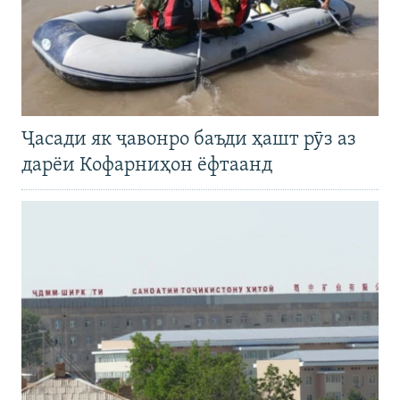
Ҷасади як ҷавонро баъди ҳашт рӯз аз
дарёи Кофарниҳон ёфтаанд