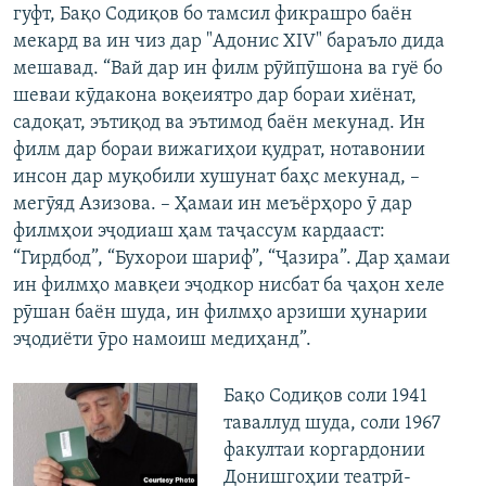
гуфт, Бақо Содиқов бо тамсил фикрашро баён
мекард ва ин чиз дар "Адонис XIV" бараъло дида
мешавад. “Вай дар ин филм рӯйпӯшона ва гуё бо
шеваи кӯдакона воқеиятро дар бораи хиёнат,
садоқат, эътиқод ва эътимод баён мекунад. Ин
филм дар бораи вижагиҳои қудрат, нотавонии
инсон дар муқобили хушунат баҳс мекунад, –
мегӯяд Азизова. – Ҳамаи ин меъёрҳоро ӯ дар
филмҳои эҷодиаш ҳам таҷассум кардааст:
“Гирдбод”, “Бухорои шариф”, “Ҷазира”. Дар ҳамаи
ин филмҳо мавқеи эҷодкор нисбат ба ҷаҳон хеле
рӯшан баён шуда, ин филмҳо арзиши ҳунарии
эҷодиёти ӯро намоиш медиҳанд”.
Бақо Содиқов соли 1941
таваллуд шуда, соли 1967
факултаи коргардонии
Донишгоҳии театрӣ-