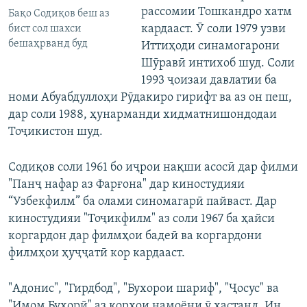
рассомии Тошкандро хатм
Бақо Содиқов беш аз
кардааст. Ӯ соли 1979 узви
бист сол шахси
бешаҳрванд буд
Иттиҳоди синамогарони
Шӯравӣ интихоб шуд. Соли
1993 ҷоизаи давлатии ба
номи Абуабдуллоҳи Рӯдакиро гирифт ва аз он пеш,
дар соли 1988, ҳунарманди хидматнишондодаи
Тоҷикистон шуд.
Содиқов соли 1961 бо иҷрои нақши асосӣ дар филми
"Панҷ нафар аз Фарғона" дар киностудияи
“Узбекфилм” ба олами синомагарӣ пайваст. Дар
киностудияи "Тоҷикфилм" аз соли 1967 ба ҳайси
коргардон дар филмҳои бадеӣ ва коргардони
филмҳои ҳуҷҷатӣ кор кардааст.
"Адонис", "Гирдбод", "Бухорои шариф", "Ҷосус" ва
"Имом Бухорӣ" аз корҳои намоёни ӯ ҳастанд. Ин