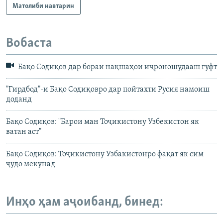
Матолиби навтарин
Вобаста
Бақо Содиқов дар бораи нақшаҳои иҷроношудааш гуфт
"Гирдбод"-и Бақо Содиқовро дар пойтахти Русия намоиш
доданд
Бақо Содиқов: "Барои ман Тоҷикистону Узбекистон як
ватан аст"
Бақо Содиқов: Тоҷикистону Узбакистонро фақат як сим
ҷудо мекунад
Инҳо ҳам аҷоибанд, бинед: