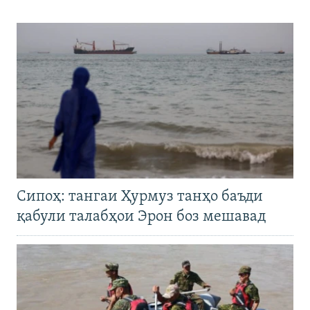
Сипоҳ: тангаи Ҳурмуз танҳо баъди
қабули талабҳои Эрон боз мешавад