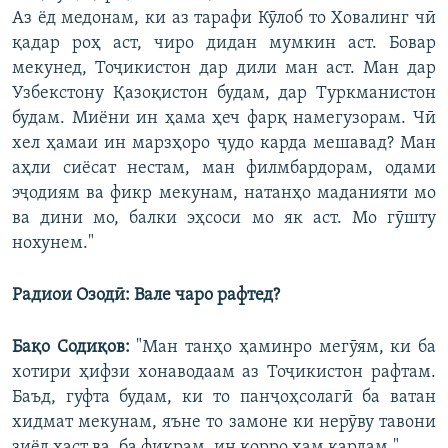
Аз ёд медонам, ки аз тарафи Кӯлоб то Ховалинг чӣ
қадар роҳ аст, чиро дидан мумкин аст. Бовар
мекунед, Тоҷикистон дар дили ман аст. Ман дар
Узбекстону Қазоқистон будам, дар Туркманистон
будам. Миёни ин ҳама ҳеч фарқ намегузорам. Чӣ
хел ҳамаи ин марзҳоро ҷудо карда мешавад? Ман
аҳли сиёсат нестам, ман филмбардорам, одами
эҷодиям ва фикр мекунам, натанҳо маданияти мо
ва дини мо, балки эҳсоси мо як аст. Мо гӯшту
нохунем."
Радиои Озодӣ: Вале чаро рафтед?
Бақо Содиқов:
"Ман танҳо ҳаминро мегӯям, ки ба
хотири ҳифзи хонаводаам аз Тоҷикистон рафтам.
Баъд, гуфта будам, ки то панҷоҳсолагӣ ба ватан
хидмат мекунам, яъне то замоне ки нерӯву тавони
зиёд ҳаст ва, ба фикрам, ин корро ҳам кардам."