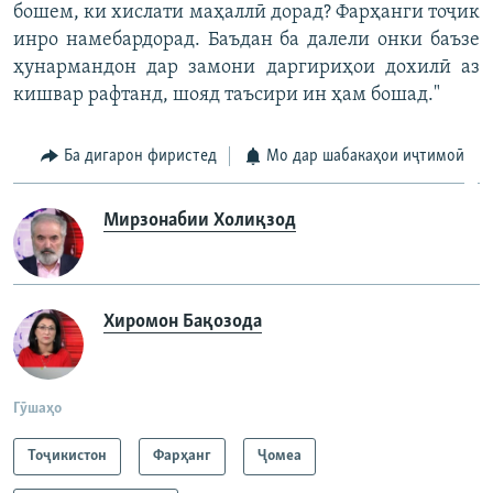
бошем, ки хислати маҳаллӣ дорад? Фарҳанги тоҷик
инро намебардорад. Баъдан ба далели онки баъзе
ҳунармандон дар замони даргириҳои дохилӣ аз
кишвар рафтанд, шояд таъсири ин ҳам бошад."
Ба дигарон фиристед
Мо дар шабакаҳои иҷтимоӣ
Мирзонабии Холиқзод
Хиромон Бақозода
Гӯшаҳо
Тоҷикистон
Фарҳанг
Ҷомeа