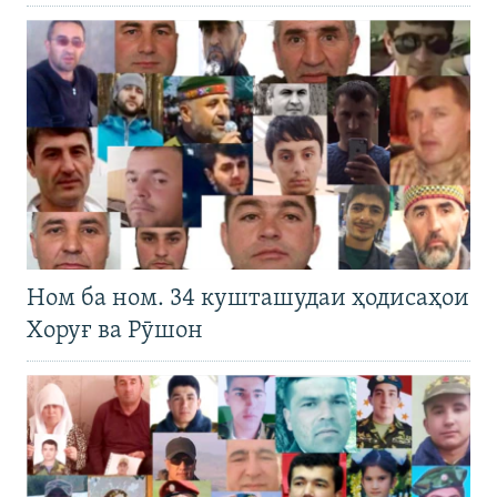
Ном ба ном. 34 кушташудаи ҳодисаҳои
Хоруғ ва Рӯшон