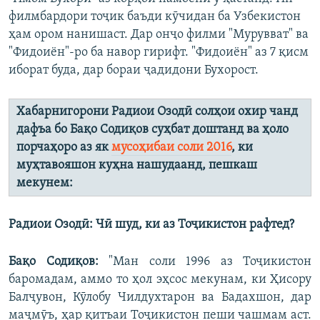
филмбардори тоҷик баъди кӯчидан ба Узбекистон
ҳам ором нанишаст. Дар онҷо филми "Мурувват" ва
"Фидоиён"-ро ба навор гирифт. "Фидоиён" аз 7 қисм
иборат буда, дар бораи ҷадидони Бухорост.
Хабарнигорони Радиои Озодӣ солҳои охир чанд
дафъа бо Бақо Содиқов суҳбат доштанд ва ҳоло
порчаҳоро аз як
мусоҳибаи соли 2016
, ки
муҳтавояшон куҳна нашудаанд, пешкаш
мекунем:
Радиои Озодӣ: Чӣ шуд, ки аз Тоҷикистон рафтед?
Бақо Содиқов:
"Ман соли 1996 аз Тоҷикистон
баромадам, аммо то ҳол эҳсос мекунам, ки Ҳисору
Балҷувон, Кӯлобу Чилдухтарон ва Бадахшон, дар
маҷмӯъ, ҳар қитъаи Тоҷикистон пеши чашмам аст.