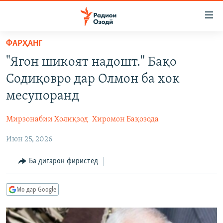
Пайвандҳои
дастрасӣ
Ҷаҳиш
ФАРҲАНГ
ба
ГӮШАҲО
"Ягон шикоят надошт." Бақо
мояи
ГАПИ ОЗОД
СИЁСАТ
аслӣ
Содиқовро дар Олмон ба хок
РӮЗГОРИ МУҲОҶИР
Ҷаҳиш
ИҚТИСОД
месупоранд
ба
САЛОМ, ХОҲАР
ҶОМЕА
феҳристи
Мирзонабии Холиқзод
Хиромон Бақозода
ТАҲҚИҚОТ
ҚАЗИЯИ "КРОКУС"
аслӣ
Ҷаҳиш
Июн 25, 2026
ҶАНГ ДАР УКРАИНА
ОСИЁИ МАРКАЗӢ
ба
НАЗАРИ МАРДУМ
ФАРҲАНГ
Ба дигарон фиристед
ҷустор
ЧАНДРАСОНАӢ
МЕҲМОНИ ОЗОДӢ
БЛОГИСТОН
Мо дар Google
РӮЙХАТҲО
ВАРЗИШ
ОЗОДӢ ОНЛАЙН
ВИДЕО
КИТОБҲОИ ОЗОДӢ
НИГОРИСТОН