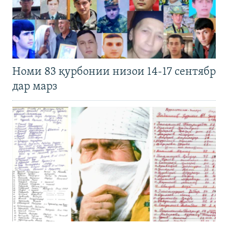
Номи 83 қурбонии низои 14-17 сентябр
дар марз