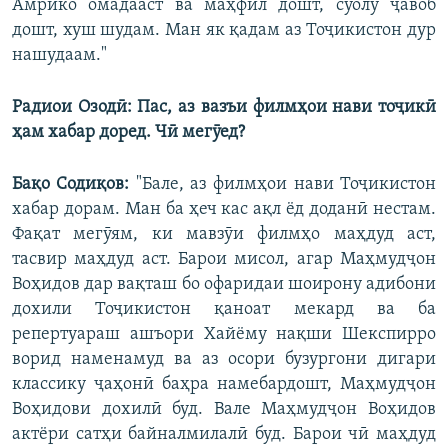
Амрико омадааст ва маҳфил дошт, суолу ҷавоб
дошт, хуш шудам. Ман як қадам аз Тоҷикистон дур
нашудаам."
Радиои Озодӣ: Пас, аз вазъи филмҳои нави тоҷикӣ
ҳам хабар доред. Чӣ мегӯед?
Бақо Содиқов:
"Бале, аз филмҳои нави Тоҷикистон
хабар дорам. Ман ба ҳеч кас ақл ёд доданӣ нестам.
Фақат мегӯям, ки мавзӯи филмҳо маҳдуд аст,
тасвир маҳдуд аст. Барои мисол, агар Маҳмудҷон
Воҳидов дар вақташ бо офаридаи шоирону адибони
дохили Тоҷикистон қаноат мекард ва ба
репертуараш ашъори Хайёму нақши Шекспирро
ворид наменамуд ва аз осори бузургони дигари
классику ҷаҳонӣ баҳра намебардошт, Маҳмудҷон
Воҳидови дохилӣ буд. Вале Маҳмудҷон Воҳидов
актёри сатҳи байналмилалӣ буд. Барои чӣ маҳдуд