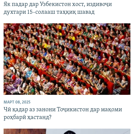
Як падар дар Узбекистон хост, издивоҷи
духтари 15-солааш таҳқиқ шавад
МАРТ 08, 2025
Чӣ қадар аз занони Тоҷикистон дар мақоми
роҳбарӣ ҳастанд?