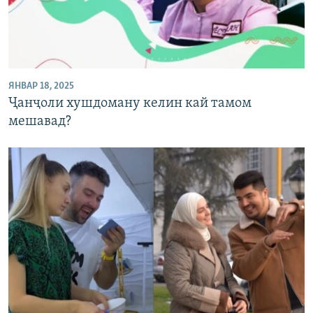
ЯНВАР 18, 2025
Ҷанҷоли хушдоману келин кай тамом
мешавад?