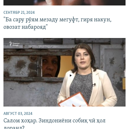
СЕНТЯБР 21, 2024
"Ба сару рӯям мезаду мегуфт, гиря накун,
овозат набарояд"
АВГУСТ 03, 2024
Салом хоҳар. Зиндониёни собиқ чӣ ҳол
доранд?