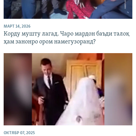
ГУЗОРИШҲОИ РАДИОӢ
Русский
МАРТ 14, 2026
ПАЙГИРӢ КУНЕД
Корду мушту лагад. Чаро мардон баъди талоқ
ҳам занонро ором намегузоранд?
Ҳамаи сомонаҳои RFE/RL
ОКТЯБР 07, 2025