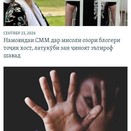
СЕНТЯБР 23, 2024
Намояндаи СММ дар мисоли озори блогери
тоҷик хост, латукӯби зан ҷиноят эътироф
шавад