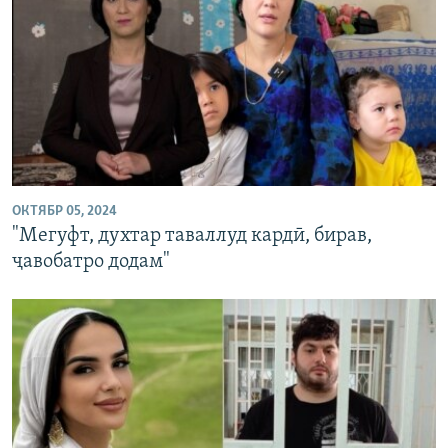
ОКТЯБР 05, 2024
"Мегуфт, духтар таваллуд кардӣ, бирав,
ҷавобатро додам"