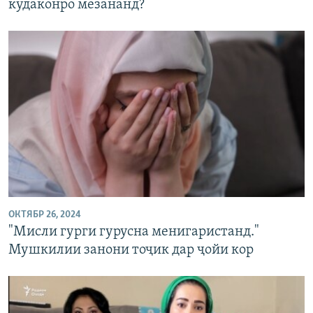
кӯдаконро мезананд?
ОКТЯБР 26, 2024
"Мисли гурги гурусна менигаристанд."
Мушкилии занони тоҷик дар ҷойи кор