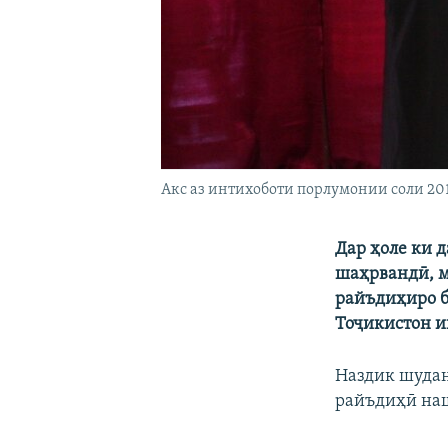
Акс аз интихоботи порлумонии соли 20
Дар ҳоле ки 
шаҳрвандӣ, м
райъдиҳиро б
Тоҷикистон и
Наздик шудан
райъдиҳӣ на