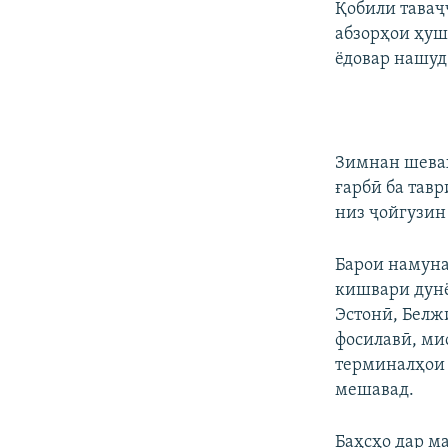
Қобили таваҷҷ
абзорҳои ҳуш
ёдовар нашуд
Зимнан шева
ғарбӣ ба тав
низ ҷойгузин
Барои намуна
кишвари дунё
Эстонӣ, Белж
фосилавӣ, ми
терминалҳои 
мешавад.
Баҳсҳо дар м