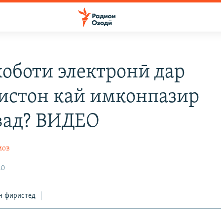
оботи электронӣ дар
истон кай имконпазир
ад? ВИДЕО
мов
20
н фиристед