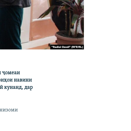
и ҷомеаи
риҳои навини
ӣ кунанд, дар
 низоми