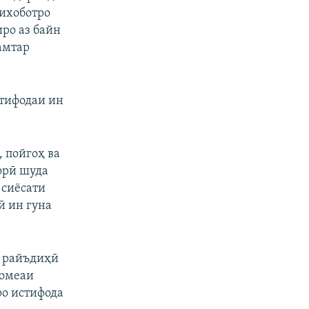
ихоботро
ро аз байн
амтар
стифодаи ин
 пойгоҳ ва
орӣ шуда
 сиёсати
ӣ ин гуна
и райъдиҳӣ
ҷомеаи
ро истифода