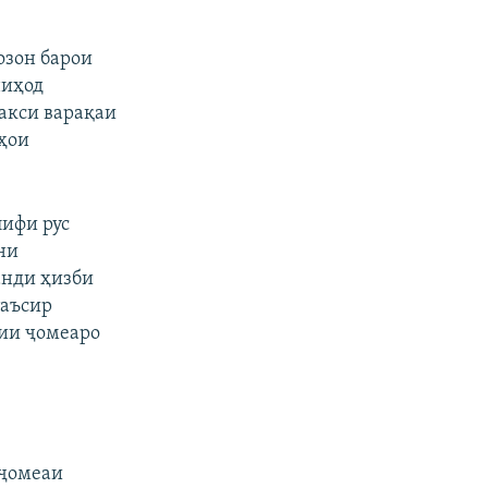
озон барои
ниҳод
 акси варақаи
аҳои
лифи рус
ни
анди ҳизби
таъсир
зии ҷомеаро
 ҷомеаи