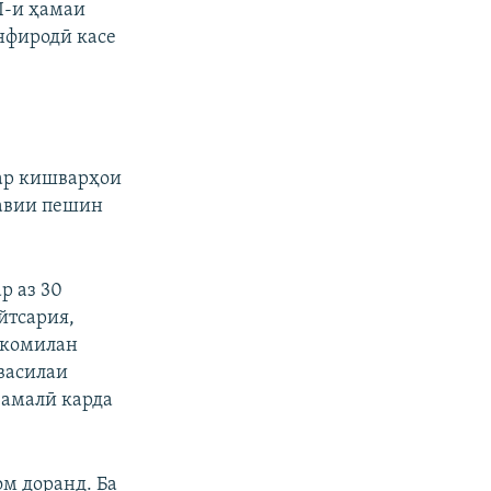
EI-и ҳамаи
нфиродӣ касе
ар кишварҳои
равии пешин
р аз 30
йтсария,
 комилан
василаи
 амалӣ карда
м доранд. Ба