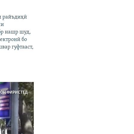
и райъдиҳӣ
ии
бр нашр шуд,
лектронӣ бо
вар гуфтааст,
РОН ФИРИСТЕД