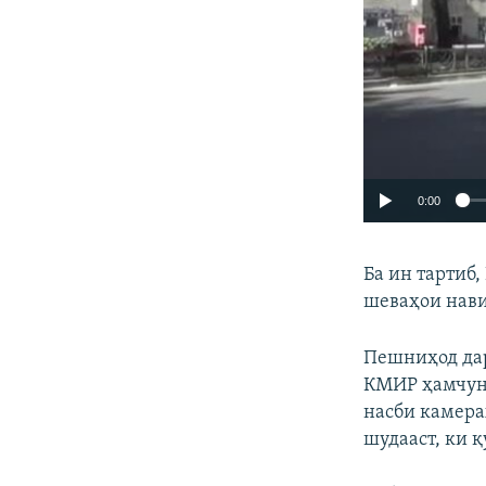
0:00
Ба ин тартиб
шеваҳои нави
Пешниҳод дар
КМИР ҳамчуни
насби камера
шудааст, ки қ