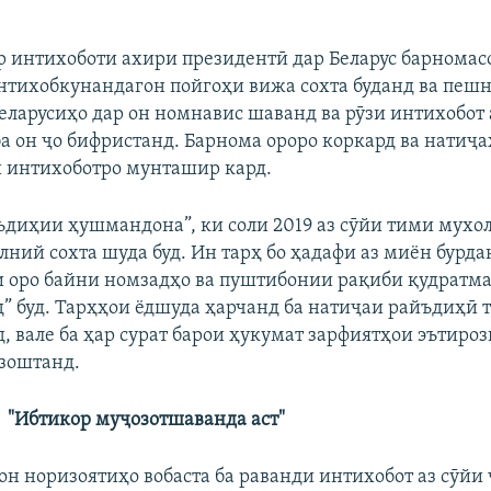
р интихоботи ахири президентӣ дар Беларус барномас
нтихобкунандагон пойгоҳи вижа сохта буданд ва пеш
беларусиҳо дар он номнавис шаванд ва рӯзи интихобот
а он ҷо бифристанд. Барнома ороро коркард ва натиҷ
 интихоботро мунташир кард.
ъдиҳии ҳушмандона”, ки соли 2019 аз сӯйи тими мухо
лний сохта шуда буд. Ин тарҳ бо ҳадафи аз миён бурда
 оро байни номзадҳо ва пуштибонии рақиби қудратм
д” буд. Тарҳҳои ёдшуда ҳарчанд ба натиҷаи райъдиҳӣ 
, вале ба ҳар сурат барои ҳукумат зарфиятҳои эътиро
зоштанд.
"Ибтикор муҷозотшаванда аст"
он норизоятиҳо вобаста ба раванди интихобот аз сӯйи