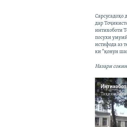
Сарсусадоҳо 
дар Тоҷикист
интихоботи Т
посухи умумӣ
истифода аз 
ки “қонун ша
Назари сокин
Таҳияи
Ради