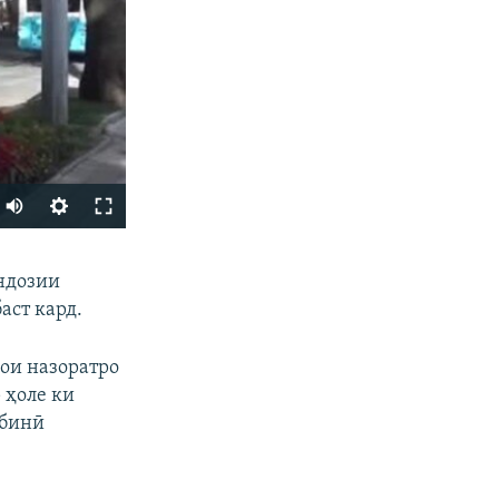
Auto
240p
ФИРИСТЕД
андозии
360p
аст кард.
480p
720p
ои назоратро
 ҳоле ки
1080p
шбинӣ
px
бар