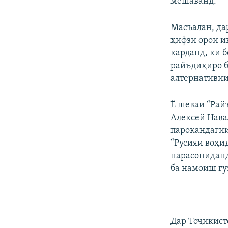
мешаванд.
Масъалан, да
ҳифзи орои и
карданд, ки 
райъдиҳиро б
алтернативии
Ё шеваи “Рай
Алексей Нава
парокандагии
“Русияи воҳи
нарасониданд
ба намоиш гу
Дар Тоҷикист