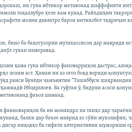
доронаш, ин гуна ибтикор метавонад шаффофияти инт
тимоли тақаллубро хеле кам кунад. Райъдиҳии такрори
асрафоти молии давлатро барои интихобот тадриҷан к
он, бино ба баҳогузории мутахассисон дар мавриди и
ҳанӯз сухан намеравад.
дозии ҳама гуна ибтикор фановарриҳои дастрас, алоқа,
рҳо лозим аст. Ҳамаи ин аз оғоз бояд вориди қонунгуз
гӯяд раиси Бунёди ҷамъиятии “Ташаббуси шаҳрвандии
ҳаммадӣ Ибодуллоев. Ба гуфтаи ӯ, бидуни асоси қонун
метавонанд фаъол шаванд.
л фанновариҳои ба ин монандро на танҳо дар ҷараён
кунанд, балки дар баъзе маврид аз сӯйи мухолифин, 
 дигар ниҳодҳо ба сифати алтернативии шумориши о