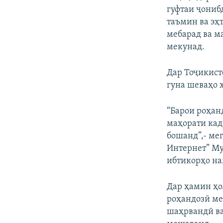
гуфтаи ҷониб
таъмин ва эҳ
мебарад ва м
мекунад.
Дар Тоҷикист
гуна шеваҳо 
“Барои роҳан
маҳорати кад
бошанд”,- ме
Интернет” Му
ибтикорҳо на
Дар ҳамин ҳо
роҳандозӣ ме
шаҳрвандӣ ва