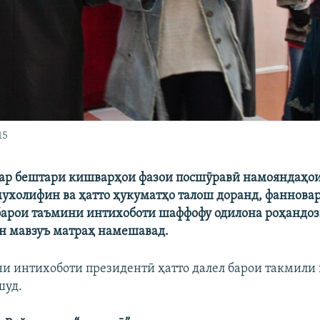
15
дар бештари кишварҳои фазои посшӯравӣ намояндаҳо
ухолифин ва ҳатто ҳукуматҳо талош доранд, фаннова
арои таъмини интихоботи шаффофу одилона роҳандоз
н мавзуъ матраҳ намешавад.
и интихоботи президентӣ ҳатто далел барои такмили
шуд.