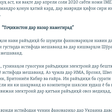
уҳ аст, ки вақте дар апрели соли 2020 сабти номи IM
мандро қонун ҳатмӣ кард, дар мавриди ҳифзи сири и
.
“Тоҷикистон дар назар намегирад”
ҳои нави райъдиҳӣ бо шумули фанновариҳои навин д
ри густарда истифода мешаванд ва дар кишварҳои Шӯ
 мешаванд.
, гузинаҳои гуногуни райъдиҳии электронӣ дар бешта
 истифода мешаванд. Аз ҷумла дар ИМА, Брозил, Шве
ик, Бритониёи Кабир ва ғайра. Ин райъдиҳи ба сурати
сли ин ки шаҳрванд аз компютари шахсии худаш ё ба 
вижаи электронӣ дар қитъаи райъдиҳӣ овоз медиҳад,
авриди истифодаи чунин фановариҳо дар Украина даво