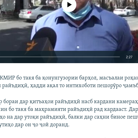
Феълан кор намекунад
2:27
EMBED
БА ДИГАРОН 
, КМИР бо такя ба қонунгузории барҳол, масъалаи роҳ
 райъдиҳӣ, ҳадди ақал то интихоботи пешорӯро ҷамъб
 бораи дар қитъаҳои райъдиҳӣ насб кардани камераҳ
н бо такя ба маҳрамияти райъдиҳӣ рад кардааст. Дар
Auto
240p
360p
480p
ҳо на дар утоқи райъдиҳӣ, балки дар саҳни биное пе
720p
1080p
утиҳо дар он ҷо ҷой доранд.