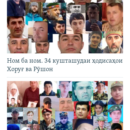
Ном ба ном. 34 кушташудаи ҳодисаҳои
Хоруғ ва Рӯшон