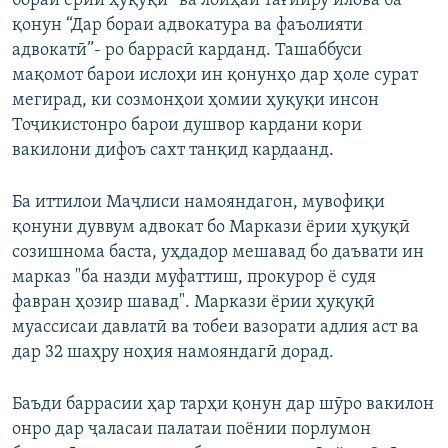
бораи ёрии ҳуқуқӣ” ва лоиҳаи тағйиру илова ба
қонун “Дар бораи адвокатура ва фаъолияти
адвокатӣ”- ро баррасӣ карданд. Ташаббуси
мақомот барои ислоҳи ин қонунҳо дар ҳоле сурат
мегирад, ки созмонҳои ҳомии ҳуқуқи инсон
Тоҷикистонро барои душвор кардани кори
вакилони дифоъ сахт танқид кардаанд.
Ба иттилои Маҷлиси намояндагон, мувофиқи
қонуни дуввум адвокат бо Маркази ёрии ҳуқуқӣ
созишнома баста, уҳдадор мешавад бо даъвати ин
марказ "ба назди муфаттиш, прокурор ё судя
фавран ҳозир шавад". Маркази ёрии ҳуқуқӣ
муассисаи давлатӣ ва тобеи вазорати адлия аст ва
дар 32 шаҳру ноҳия намояндагӣ дорад.
Баъди баррасии ҳар тарҳи қонун дар шӯро вакилон
онро дар ҷаласаи палатаи поёнии порлумон