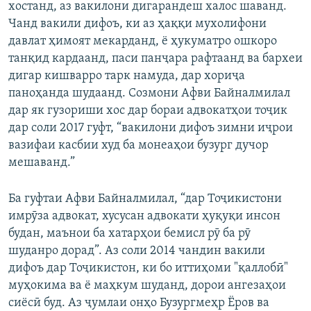
хостанд, аз вакилони дигарандеш халос шаванд.
Чанд вакили дифоъ, ки аз ҳаққи мухолифони
давлат ҳимоят мекарданд, ё ҳукуматро ошкоро
танқид кардаанд, паси панҷара рафтаанд ва бархеи
дигар кишварро тарк намуда, дар хориҷа
паноҳанда шудаанд. Созмони Афви Байналмилал
дар як гузориши хос дар бораи адвокатҳои тоҷик
дар соли 2017 гуфт, “вакилони дифоъ зимни иҷрои
вазифаи касбии худ ба монеаҳои бузург дучор
мешаванд.”
Ба гуфтаи Афви Байналмилал, “дар Тоҷикистони
имрӯза адвокат, хусусан адвокати ҳуқуқи инсон
будан, маънои ба хатарҳои бемисл рӯ ба рӯ
шуданро дорад”. Аз соли 2014 чандин вакили
дифоъ дар Тоҷикистон, ки бо иттиҳоми "қаллобӣ"
муҳокима ва ё маҳкум шуданд, дорои ангезаҳои
сиёсӣ буд. Аз ҷумлаи онҳо Бузургмеҳр Ёров ва