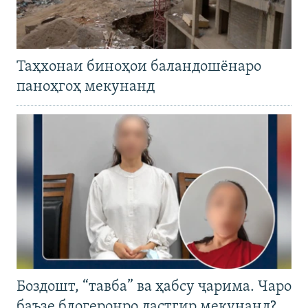
Таҳхонаи биноҳои баландошёнаро
паноҳгоҳ мекунанд
Боздошт, “тавба” ва ҳабсу ҷарима. Чаро
баъзе блогеронро дастгир мекунанд?