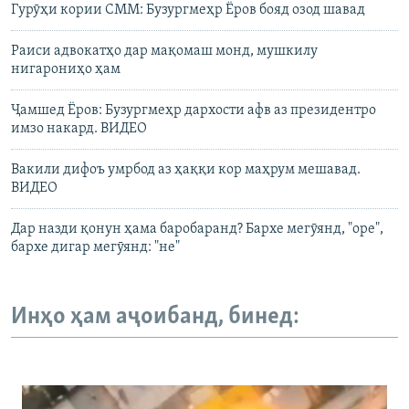
Гурӯҳи кории СММ: Бузургмеҳр Ёров бояд озод шавад
Раиси адвокатҳо дар мақомаш монд, мушкилу
нигарониҳо ҳам
Ҷамшед Ёров: Бузургмеҳр дархости афв аз президентро
имзо накард. ВИДЕО
Вакили дифоъ умрбод аз ҳаққи кор маҳрум мешавад.
ВИДЕО
Дар назди қонун ҳама баробаранд? Бархе мегӯянд, "оре",
бархе дигар мегӯянд: "не"
Инҳо ҳам аҷоибанд, бинед: