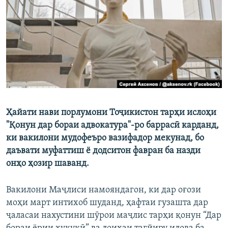
ГУЗОРИШҲОИ РАДИОӢ
Русский
ПАЙГИРӢ КУНЕД
Ҳайати нави порлумони Тоҷикистон тарҳи ислоҳи
Ҳамаи сомонаҳои RFE/RL
"Қонун дар бораи адвокатура"-ро баррасӣ карданд,
ки вакилони мудофеъро вазифадор мекунад, бо
даъвати муфаттиш ё додситон фавран ба назди
онҳо ҳозир шаванд.
Вакилони Маҷлиси намояндагон, ки дар оғози
моҳи март интихоб шуданд, ҳафтаи гузашта дар
ҷаласаи нахустини шӯрои маҷлис тарҳи қонун “Дар