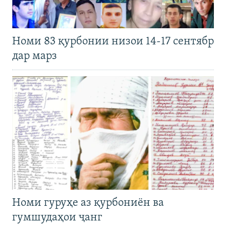
Номи 83 қурбонии низои 14-17 сентябр
дар марз
Номи гуруҳе аз қурбониён ва
гумшудаҳои ҷанг