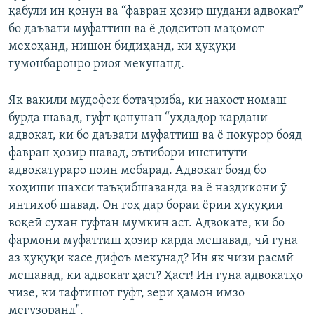
қабули ин қонун ва “фавран ҳозир шудани адвокат”
бо даъвати муфаттиш ва ё додситон мақомот
мехоҳанд, нишон бидиҳанд, ки ҳуқуқи
гумонбаронро риоя мекунанд.
Як вакили мудофеи ботаҷриба, ки нахост номаш
бурда шавад, гуфт қонунан “уҳдадор кардани
адвокат, ки бо даъвати муфаттиш ва ё покурор бояд
фавран ҳозир шавад, эътибори институти
адвокатураро поин мебарад. Адвокат бояд бо
хоҳиши шахси таъқибшаванда ва ё наздикони ӯ
интихоб шавад. Он гоҳ дар бораи ёрии ҳуқуқии
воқеӣ сухан гуфтан мумкин аст. Адвокате, ки бо
фармони муфаттиш ҳозир карда мешавад, чӣ гуна
аз ҳуқуқи касе дифоъ мекунад? Ин як чизи расмӣ
мешавад, ки адвокат ҳаст? Ҳаст! Ин гуна адвокатҳо
чизе, ки тафтишот гуфт, зери ҳамон имзо
мегузоранд".