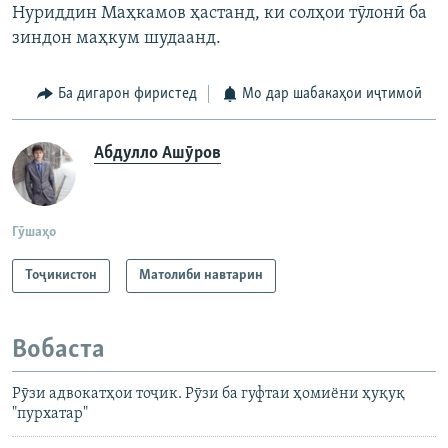
Нуриддин Маҳкамов ҳастанд, ки солҳои тӯлонӣ ба
зиндон маҳкум шудаанд.
Ба дигарон фиристед
Мо дар шабакаҳои иҷтимоӣ
Абдулло Ашӯров
Гӯшаҳо
Тоҷикистон
Матолиби навтарин
Вобаста
Рӯзи адвокатҳои тоҷик. Рӯзи ба гуфтаи ҳомиёни ҳуқуқ
"пурхатар"