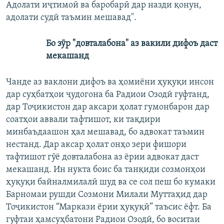
Адолати иҷтимоӣ ва баробарӣ дар назди қонун,
адолати судӣ таъмин мешавад".
Бо зӯр "довталабона" аз вакили дифоъ даст
мекашанд
Чанде аз ваклони дифоъ ва ҳомиёни ҳуқуқи инсон
дар суҳбатҳои ҷудогона ба Радиои Озодӣ гуфтанд,
дар Тоҷикистон дар аксари ҳолат гумонбарон дар
соатҳои аввали тафтишот, ки тақдири
минбаъдаашон ҳал мешавад, бо адвокат таъмин
нестанд. Дар аксар ҳолат онҳо зери фишори
тафтишот гӯё довталабона аз ёрии адвокат даст
мекашанд. Ин нукта боис ба танқиди созмонҳои
ҳуқуқи байналмилалӣ шуд ва се сол пеш бо кумаки
Барномаи рушди Созмони Милали Муттаҳид дар
Тоҷикистон “Маркази ёрии ҳуқуқӣ” таъсис ёфт. Ба
гуфтаи ҳамсуҳбатони Радиои Озодӣ, бо воситаи