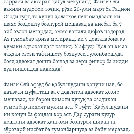
баррасӣ ва аксаран қабул мекунанд. Файзи Олӣ,
вакили мудофеи тоҷик, рӯзи 26-уми март ба Радиои
Озодӣ гуфт, то кунун ҳолатҳое пеш омадааст, ки
шахс боздошту бозпурсӣ мешавад ва нисбат ба ӯ
айб эълон мегардад, аммо вакили дифоъ надорад.
Аз гумонбар ариза мегиранд, ки ӯ довталабона аз
кумаки адвокат даст кашид. Ӯ афзуд: "Ҳол он ки аз
лаҳзаи оғози тафтишоту бозпурсӣ гумонбаршуда
бояд адвокат дошта бошад ва зери фишор ба зидди
худ нишондод надиҳад".
Файзи Олӣ афзуд бо қабул шудани қонуни нав, бо
даъвати муфаттиш ва ё додситон адвокат ҳозир
мешавад, ки барои ҳимояи ҳуқуқ ва озодиҳои
гумонбар ниҳоят муҳим аст. Ӯ гуфт: "Қабул шудани
ин қонун ба фоидаи кор аст. Дар сурати ҳузур
доштани адвокат ҳангоми бозпурсӣ шиканҷа,
зӯроварӣ нисбат ба гумонбаршуда аз байн меравад.