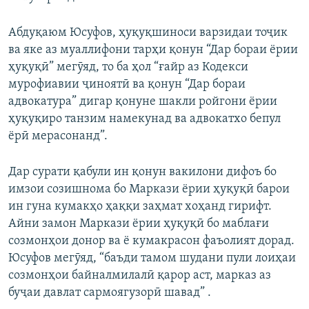
Абдуқаюм Юсуфов, ҳуқуқшиноси варзидаи тоҷик
ва яке аз муаллифони тарҳи қонун “Дар бораи ёрии
ҳуқуқӣ” мегӯяд, то ба ҳол “ғайр аз Кодекси
мурофиавии ҷиноятӣ ва қонун “Дар бораи
адвокатура” дигар қонуне шакли ройгони ёрии
ҳуқуқиро танзим намекунад ва адвокатхо бепул
ёрӣ мерасонанд”.
Дар сурати қабули ин қонун вакилони дифоъ бо
имзои созишнома бо Маркази ёрии ҳуқуқӣ барои
ин гуна кумакҳо ҳаққи заҳмат хоҳанд гирифт.
Айни замон Маркази ёрии ҳуқуқӣ бо маблағи
созмонҳои донор ва ё кумакрасон фаъолият дорад.
Юсуфов мегӯяд, “баъди тамом шудани пули лоиҳаи
созмонҳои байналмилалӣ қарор аст, марказ аз
буҷаи давлат сармоягузорӣ шавад” .