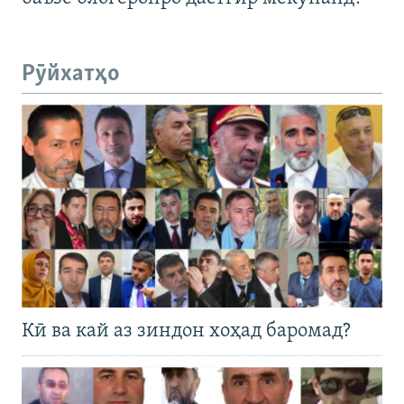
Рӯйхатҳо
Кӣ ва кай аз зиндон хоҳад баромад?