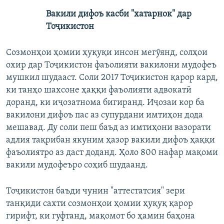
Вакили дифоъ касби "хатарнок" дар
Тоҷикистон
Созмонҳои ҳомии ҳуқуқи инсон мегӯянд, солҳои
охир дар Тоҷикистон фаъолияти вакилони мудофеъ
мушкил шудааст. Соли 2017 Тоҷикистон қарор кард,
ки танҳо шахсоне ҳаққи фаъолияти адвокатӣ
доранд, ки иҷозатнома бигиранд. Иҷозаи кор ба
вакилони дифоъ пас аз супурдани имтиҳон дода
мешавад. Ду соли пеш баъд аз имтиҳони вазорати
адлия тақрибан якуним ҳазор вакили дифоъ ҳаққи
фаъолиятро аз даст доданд. Ҳоло 800 нафар мақоми
вакили мудофеъро соҳиб шудаанд.
Тоҷикистон баъди чунин "аттестатсия" зери
танқиди сахти созмонҳои ҳомии ҳуқуқ қарор
гирифт, ки гуфтанд, мақомот бо ҳамин баҳона