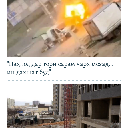
"Паҳпод дар тори сарам чарх мезад…
ин даҳшат буд"