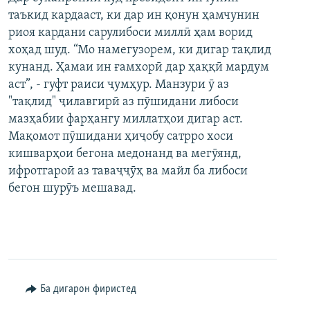
таъкид кардааст, ки дар ин қонун ҳамчунин
риоя кардани сарулибоси миллӣ ҳам ворид
хоҳад шуд. “Мо намегузорем, ки дигар тақлид
кунанд. Ҳамаи ин ғамхорӣ дар ҳаққӣ мардум
аст”, - гуфт раиси ҷумҳур. Манзури ӯ аз
"тақлид" ҷилавгирӣ аз пӯшидани либоси
мазҳабии фарҳангу миллатҳои дигар аст.
Мақомот пӯшидани ҳиҷобу сатрро хоси
кишварҳои бегона медонанд ва мегӯянд,
ифротгароӣ аз таваҷҷӯҳ ва майл ба либоси
бегон шурӯъ мешавад.
Ба дигарон фиристед