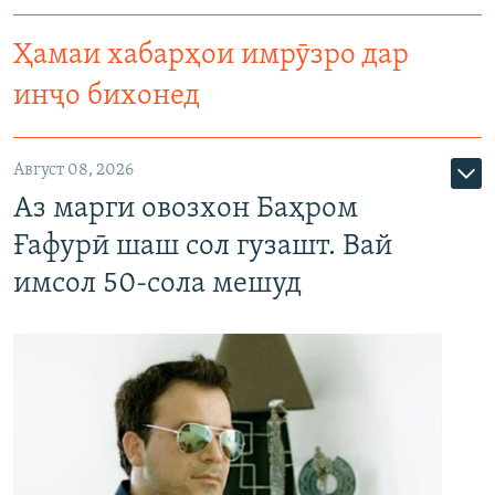
Ҳамаи хабарҳои имрӯзро дар
инҷо бихонед
Август 08, 2026
Аз марги овозхон Баҳром
Ғафурӣ шаш сол гузашт. Вай
имсол 50-сола мешуд