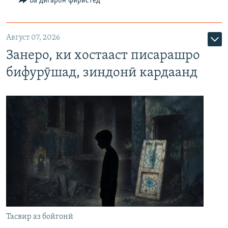
Ба дигарон фиристед
Август 07, 2026
Занеро, ки хостааст писарашро
бифурӯшад, зиндонӣ кардаанд
Тасвир аз бойгонӣ