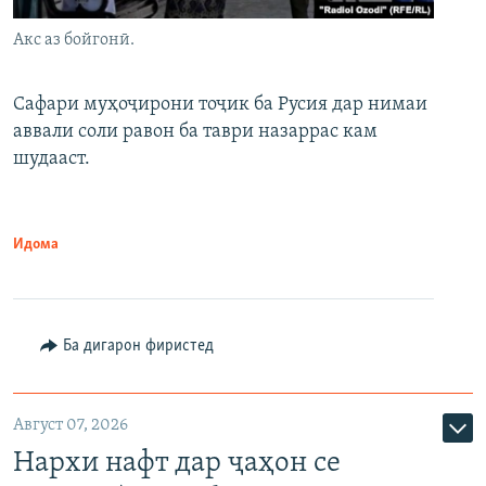
Акс аз бойгонӣ.
Сафари муҳоҷирони тоҷик ба Русия дар нимаи
аввали соли равон ба таври назаррас кам
шудааст.
Идома
Ба дигарон фиристед
Август 07, 2026
Нархи нафт дар ҷаҳон се