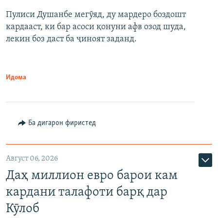
Пулиси Душанбе мегӯяд, ду мардеро боздошт
кардааст, ки бар асоси қонуни афв озод шуда,
лекин боз даст ба ҷиноят заданд.
Идома
Ба дигарон фиристед
Август 06, 2026
Даҳ миллион евро барои кам
кардани талафоти барқ дар
Кӯлоб