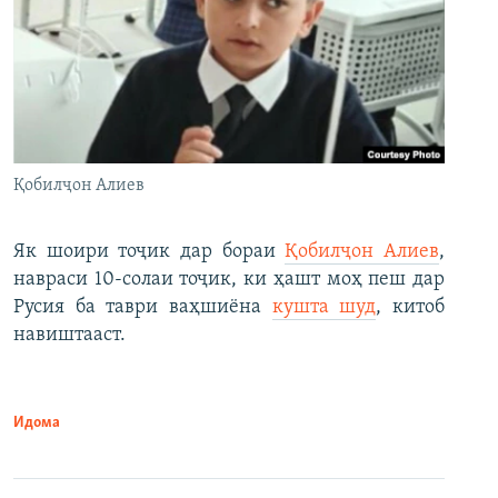
Қобилҷон Алиев
Як шоири тоҷик дар бораи
Қобилҷон Алиев
,
навраси 10-солаи тоҷик, ки ҳашт моҳ пеш дар
Русия ба таври ваҳшиёна
кушта шуд
, китоб
навиштааст.
Идома