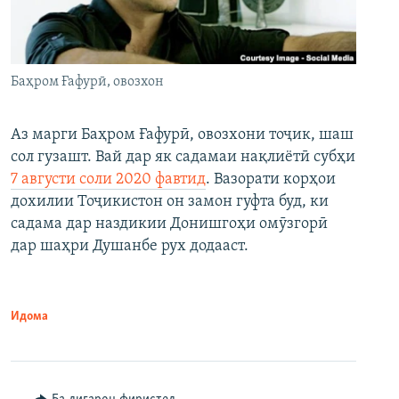
Баҳром Ғафурӣ, овозхон
Аз марги Баҳром Ғафурӣ, овозхони тоҷик, шаш
сол гузашт. Вай дар як садамаи нақлиётӣ субҳи
7 августи соли 2020 фавтид
. Вазорати корҳои
дохилии Тоҷикистон он замон гуфта буд, ки
садама дар наздикии Донишгоҳи омӯзгорӣ
дар шаҳри Душанбе рух додааст.
Идома