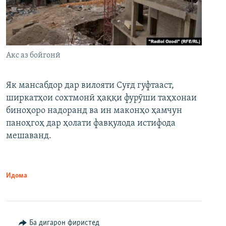
Акс аз бойгонӣ
Як мансабдор дар вилояти Суғд гуфтааст,
ширкатҳои сохтмонӣ ҳаққи фурӯши таҳхонаи
биноҳоро надоранд ва ин маконҳо ҳамчун
паноҳгоҳ дар ҳолати фавқулода истифода
мешаванд.
Идома
Ба дигарон фиристед