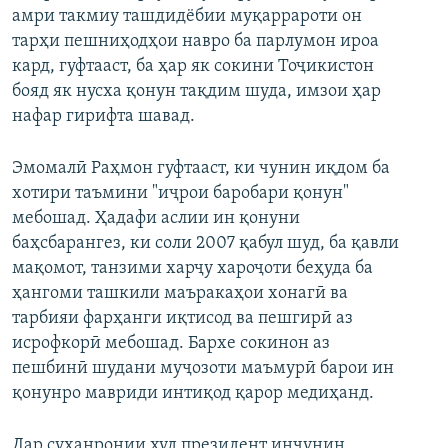
амри такмиу ташдидёбии муқаррароти он
тарҳи пешниҳодҳои навро ба парлумон ироа
кард, гуфтааст, ба ҳар як сокини Тоҷикистон
бояд як нусха қонун тақдим шуда, имзои ҳар
нафар гирифта шавад.
Эмомалӣ Раҳмон гуфтааст, ки чунин иқдом ба
хотири таъмини "иҷрои баробари қонун"
мебошад. Ҳадафи аслии ин қонуни
баҳсбарангез, ки соли 2007 қабул шуд, ба қавли
мақомот, танзими харҷу хароҷоти беҳуда ба
ҳангоми ташкили маъракаҳои хонагӣ ва
тарбияи фарҳанги иқтисод ва пешгирӣ аз
исрофкорӣ мебошад. Бархе сокинон аз
пешбинӣ шудани муҷозоти маъмурӣ барои ин
қонунро мавриди интиқод қарор медиҳанд.
Дар суханронии худ президент инчунин