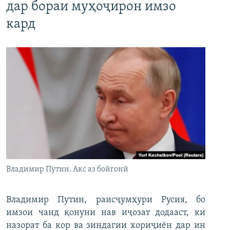
дар бораи муҳоҷирон имзо
кард
Владимир Путин. Акс аз бойгонӣ
Владимир Путин, раисҷумҳури Русия, бо
имзои чанд қонуни нав иҷозат додааст, ки
назорат ба кор ва зиндагии хориҷиён дар ин