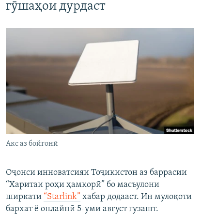
гӯшаҳои дурдаст
Акс аз бойгонӣ
Оҷонси инноватсияи Тоҷикистон аз баррасии
“Харитаи роҳи ҳамкорӣ” бо масъулони
ширкати
“Starlink”
хабар додааст. Ин мулоқоти
бархат ё онлайнӣ 5-уми август гузашт.