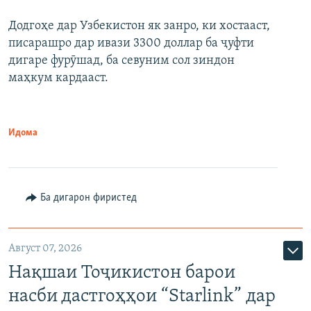
Додгоҳе дар Узбекистон як занро, ки хостааст,
писарашро дар ивази 3300 доллар ба ҷуфти
дигаре фурӯшад, ба севуним сол зиндон
маҳкум кардааст.
Идома
Ба дигарон фиристед
Август 07, 2026
Нақшаи Тоҷикистон барои
насби дастгоҳҳои “Starlink” дар