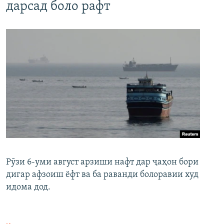
дарсад боло рафт
Рӯзи 6-уми август арзиши нафт дар ҷаҳон бори
дигар афзоиш ёфт ва ба раванди болоравии худ
идома дод.