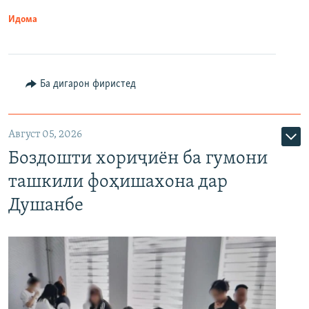
Идома
Ба дигарон фиристед
Август 05, 2026
Боздошти хориҷиён ба гумони
ташкили фоҳишахона дар
Душанбе