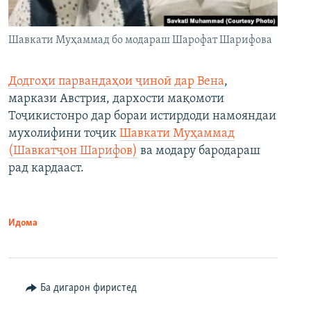
Шавкати Муҳаммад бо модараш Шарофат Шарифова
Додгоҳи парвандаҳои ҷиноӣ дар Вена
,
маркази Австрия, дархости мақомоти
Тоҷикистонро дар бораи истирдоди намояндаи
мухолифини тоҷик
Шавкати Муҳаммад
(Шавкатҷон Шарифов)
ва модару бародараш
рад кардааст.
Идома
Ба дигарон фиристед