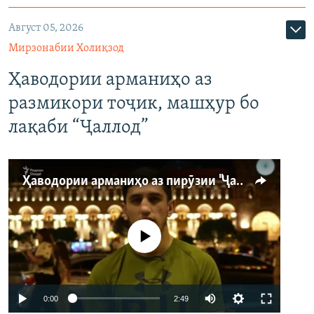
Август 05, 2026
Мирзонабии Холиқзод
Ҳаводории арманиҳо аз
размикори тоҷик, машҳур бо
лақаби “Ҷаллод”
Ҳаводории арманиҳо аз пирӯзии "Ҷаллод"-и тоҷик
Феълан кор намекунад
Auto
0:00
2:49