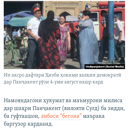
Ин аксро дафтари Ҳизби ҳокими халқии демократӣ
дар Панҷакент рӯзи 4-уми август нашр кард
Намояндагони ҳукумат ва маъмурони милиса
дар шаҳри Панҷакент (вилояти Суғд) ба зидди,
ба гуфтаашон,
либоси “бегона”
маърака
баргузор кардаанд.