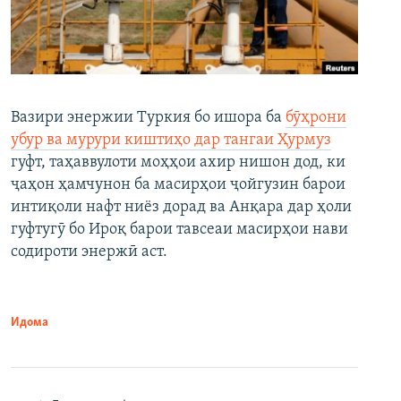
Вазири энержии Туркия бо ишора ба
бӯҳрони
убур ва мурури киштиҳо дар тангаи Ҳурмуз
гуфт, таҳаввулоти моҳҳои ахир нишон дод, ки
ҷаҳон ҳамчунон ба масирҳои ҷойгузин барои
интиқоли нафт ниёз дорад ва Анқара дар ҳоли
гуфтугӯ бо Ироқ барои тавсеаи масирҳои нави
содироти энержӣ аст.
Идома