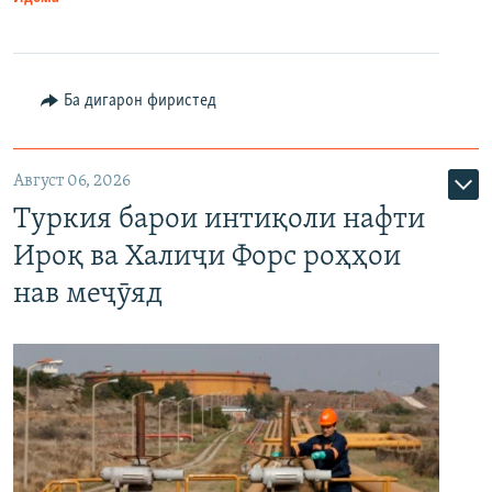
Ба дигарон фиристед
Август 06, 2026
Туркия барои интиқоли нафти
Ироқ ва Халиҷи Форс роҳҳои
нав меҷӯяд