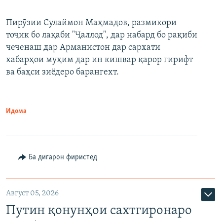
240p
Пирӯзии Сулаймон Маҳмадов, размикори
360p
тоҷик бо лақаби "Ҷаллод", дар набард бо рақиби
480p
Auto
240p
360p
480p
чеченаш дар Арманистон дар сархати
720p
хабарҳои муҳим дар ин кишвар қарор гирифт
720p
1080p
ва баҳси зиёдеро барангехт.
1080p
Идома
Ба дигарон фиристед
Август 05, 2026
Путин қонунҳои сахтгиронаро