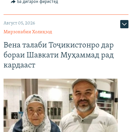
Ба дигарон фиристед
Август 05, 2026
Мирзонабии Холиқзод
Вена талаби Тоҷикистонро дар
бораи Шавкати Муҳаммад рад
кардааст