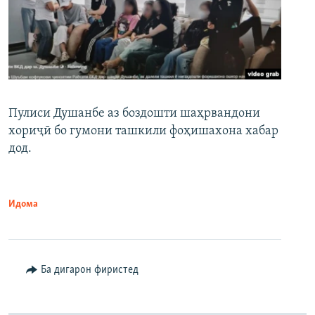
Пулиси Душанбе аз боздошти шаҳрвандони
хориҷӣ бо гумони ташкили фоҳишахона хабар
дод.
Идома
Ба дигарон фиристед