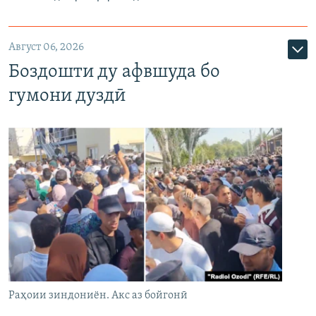
Август 06, 2026
Боздошти ду афвшуда бо
гумони дуздӣ
Раҳоии зиндониён. Акс аз бойгонӣ