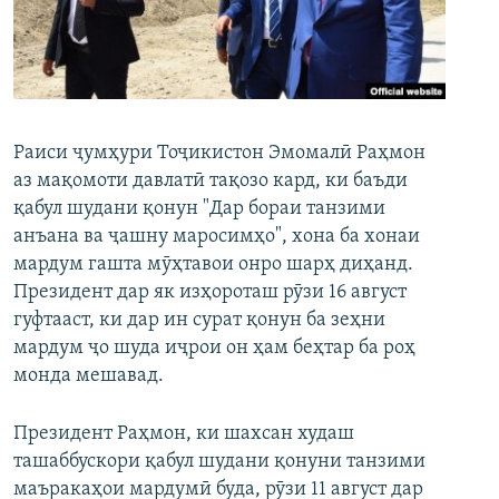
ГУЗОРИШҲОИ РАДИОӢ
Русский
ПАЙГИРӢ КУНЕД
Раиси ҷумҳури Тоҷикистон Эмомалӣ Раҳмон
аз мақомоти давлатӣ тақозо кард, ки баъди
қабул шудани қонун "Дар бораи танзими
анъана ва ҷашну маросимҳо", хона ба хонаи
Ҳамаи сомонаҳои RFE/RL
мардум гашта мӯҳтавои онро шарҳ диҳанд.
Президент дар як изҳороташ рӯзи 16 август
гуфтааст, ки дар ин сурат қонун ба зеҳни
мардум ҷо шуда иҷрои он ҳам беҳтар ба роҳ
монда мешавад.
Президент Раҳмон, ки шахсан худаш
ташаббускори қабул шудани қонуни танзими
маъракаҳои мардумӣ буда, рӯзи 11 август дар