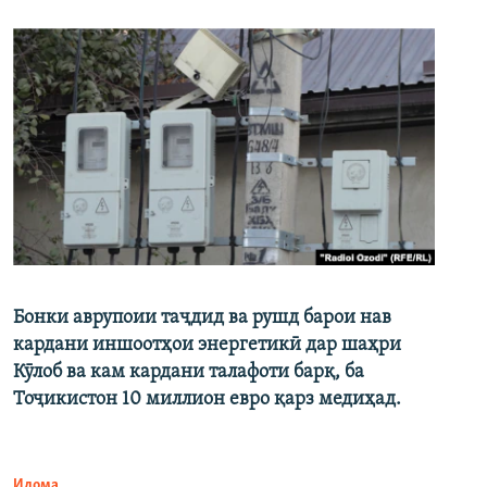
Бонки аврупоии таҷдид ва рушд барои нав
кардани иншоотҳои энергетикӣ дар шаҳри
Кӯлоб ва кам кардани талафоти барқ, ба
Тоҷикистон 10 миллион евро қарз медиҳад.
Идома