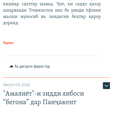
кишвар сахттар шавад. Ҷое, ки садҳо ҳазор
шаҳрванди Тоҷикистон низ бо умеди ёфтани
маоши муносиб ва зиндагии беҳтар қарор
доранд.
Идома
Ба дигарон фиристед
Август 05, 2026
"Амалиёт"-и зидди либоси
“бегона” дар Панҷакент