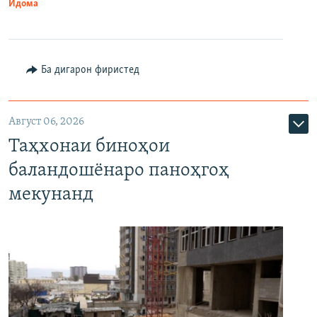
Идома
Ба дигарон фиристед
Август 06, 2026
Таҳхонаи биноҳои
баландошёнаро паноҳгоҳ
мекунанд