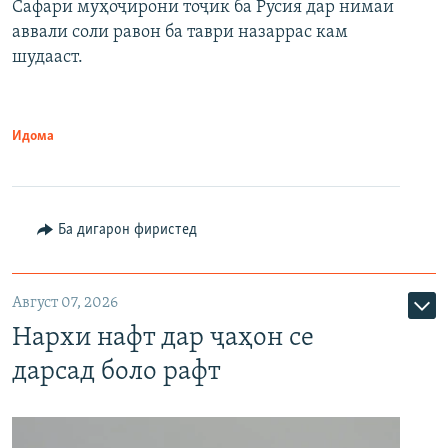
Сафари муҳоҷирони тоҷик ба Русия дар нимаи
аввали соли равон ба таври назаррас кам
шудааст.
Идома
Ба дигарон фиристед
Август 07, 2026
Нархи нафт дар ҷаҳон се
дарсад боло рафт