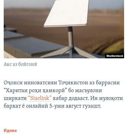
Акс аз бойгонӣ
Оҷонси инноватсияи Тоҷикистон аз баррасии
“Харитаи роҳи ҳамкорӣ” бо масъулони
ширкати
“Starlink”
хабар додааст. Ин мулоқоти
бархат ё онлайнӣ 5-уми август гузашт.
Идома