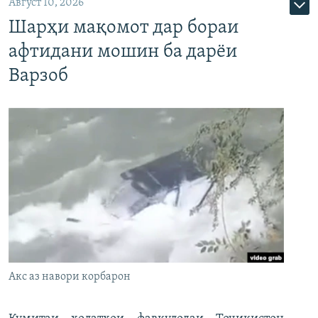
Август 10, 2026
Шарҳи мақомот дар бораи
афтидани мошин ба дарёи
Варзоб
Акс аз навори корбарон