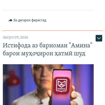
Ба дигарон фиристед
Август 09, 2026
Истифода аз барномаи "Амина"
барои муҳоҷирон ҳатмӣ шуд