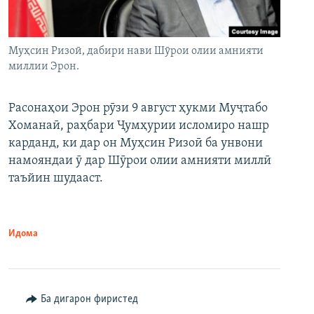
Муҳсин Ризоӣ, дабири нави Шӯрои олии амнияти
миллии Эрон.
Расонаҳои Эрон рӯзи 9 август ҳукми Муҷтабо
Хоманаӣ, раҳбари Ҷумҳурии исломиро нашр
карданд, ки дар он Муҳсин Ризоӣ ба унвони
намояндаи ӯ дар Шӯрои олии амнияти миллӣ
таъйин шудааст.
Идома
Ба дигарон фиристед