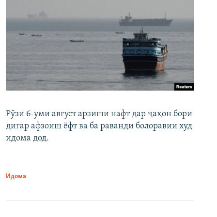
Рӯзи 6-уми август арзиши нафт дар ҷаҳон бори
дигар афзоиш ёфт ва ба раванди болоравии худ
идома дод.
Идома