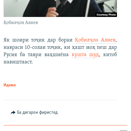
Қобилҷон Алиев
Як шоири тоҷик дар бораи
Қобилҷон Алиев
,
навраси 10-солаи тоҷик, ки ҳашт моҳ пеш дар
Русия ба таври ваҳшиёна
кушта шуд
, китоб
навиштааст.
Идома
Ба дигарон фиристед