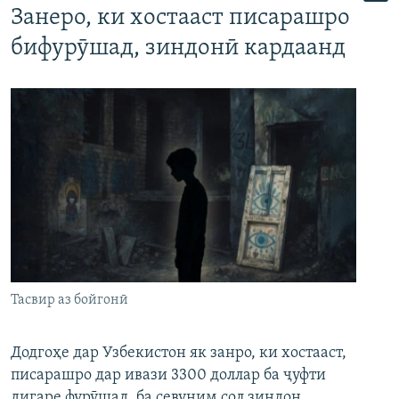
Занеро, ки хостааст писарашро
бифурӯшад, зиндонӣ кардаанд
Тасвир аз бойгонӣ
Додгоҳе дар Узбекистон як занро, ки хостааст,
писарашро дар ивази 3300 доллар ба ҷуфти
дигаре фурӯшад, ба севуним сол зиндон