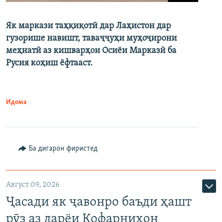
Як маркази таҳқиқотӣ дар Лаҳистон дар
гузорише навишт, таваҷҷуҳи муҳоҷирони
меҳнатӣ аз кишварҳои Осиёи Марказӣ ба
Русия коҳиш ёфтааст.
Идома
Ба дигарон фиристед
Август 09, 2026
Ҷасади як ҷавонро баъди ҳашт
рӯз аз дарёи Кофарниҳон