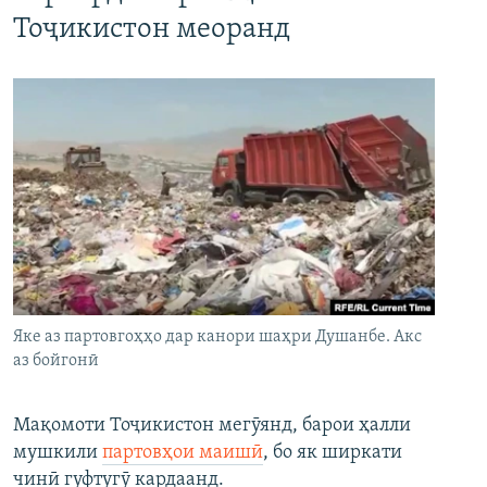
Тоҷикистон меоранд
Яке аз партовгоҳҳо дар канори шаҳри Душанбе. Акс
аз бойгонӣ
Мақомоти Тоҷикистон мегӯянд, барои ҳалли
мушкили
партовҳои маишӣ
, бо як ширкати
чинӣ гуфтугӯ кардаанд.