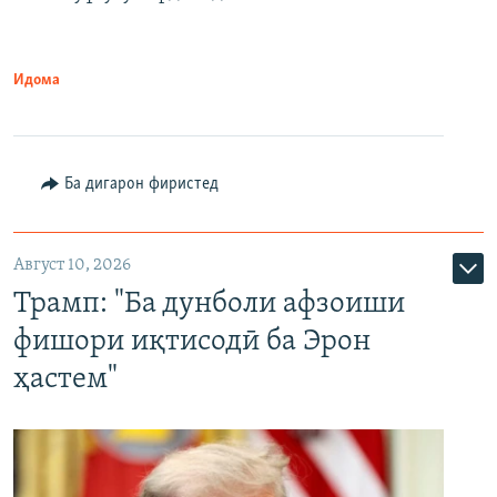
Идома
Ба дигарон фиристед
Август 10, 2026
Трамп: "Ба дунболи афзоиши
фишори иқтисодӣ ба Эрон
ҳастем"