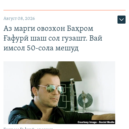
Август 08, 2026
Аз марги овозхон Баҳром
Ғафурӣ шаш сол гузашт. Вай
имсол 50-сола мешуд