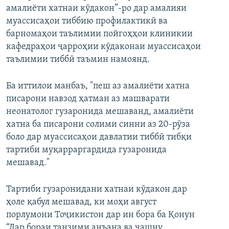
амалиёти хатнаи кӯдакон”-ро дар амалияи
муассисаҳои тиббию профилактикӣ ва
барномаҳои таълимии пойгоҳҳои клиникии
кафедраҳои ҷарроҳии кӯдаконаи муассисаҳои
таълимии тиббӣ таъмин намоянд.
Ба иттилои манбаъ, "пеш аз амалиёти хатна
писарони навзод ҳатман аз машварати
неонатолог гузаронида мешаванд, амалиёти
хатна ба писарони солими синни аз 20-рӯза
боло дар муассисаҳои давлатии тиббӣ тибқи
тартиби муқарраргардида гузаронида
мешавад."
Тартиби гузаронидани хатнаи кӯдакон дар
ҳоле қабул мешавад, ки моҳи август
порлумони Тоҷикистон дар ин бора ба Қонун
“Дар бораи танзими анъана ва ҷашну