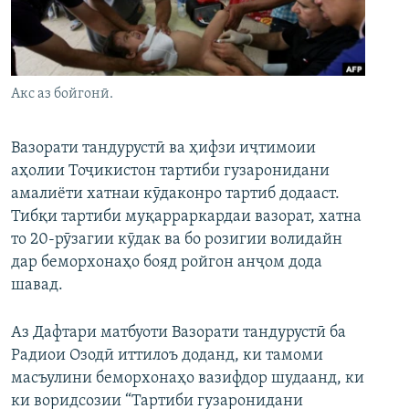
ГУЗОРИШҲОИ РАДИОӢ
Русский
ПАЙГИРӢ КУНЕД
Акс аз бойгонӣ.
Вазорати тандурустӣ ва ҳифзи иҷтимоии
аҳолии Тоҷикистон тартиби гузаронидани
амалиёти хатнаи кӯдаконро тартиб додааст.
Ҳамаи сомонаҳои RFE/RL
Тибқи тартиби муқарраркардаи вазорат, хатна
то 20-рӯзагии кӯдак ва бо розигии волидайн
дар беморхонаҳо бояд ройгон анҷом дода
шавад.
Аз Дафтари матбуоти Вазорати тандурустӣ ба
Радиои Озодӣ иттилоъ доданд, ки тамоми
масъулини беморхонаҳо вазифдор шудаанд, ки
ки воридсозии “Тартиби гузаронидани