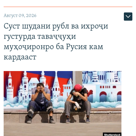
Август 09, 2026
Суст шудани рубл ва ихроҷи
густурда таваҷҷуҳи
муҳоҷиронро ба Русия кам
кардааст