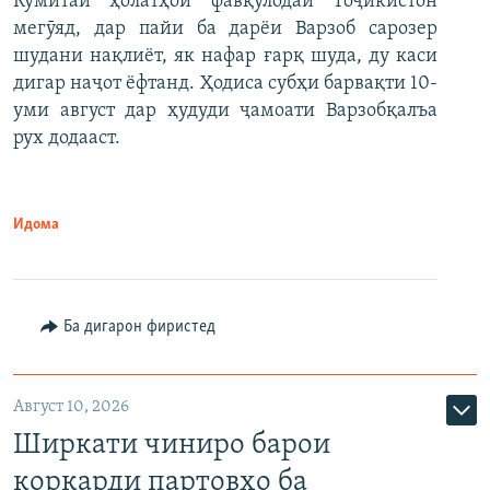
Кумитаи ҳолатҳои фавқулодаи Тоҷикистон
мегӯяд, дар пайи ба дарёи Варзоб сарозер
шудани нақлиёт, як нафар ғарқ шуда, ду каси
дигар наҷот ёфтанд. Ҳодиса субҳи барвақти 10-
уми август дар ҳудуди ҷамоати Варзобқалъа
рух додааст.
Идома
Ба дигарон фиристед
Август 10, 2026
Ширкати чиниро барои
коркарди партовҳо ба