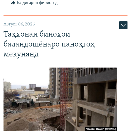
Ба дигарон фиристед
Август 06, 2026
Таҳхонаи биноҳои
баландошёнаро паноҳгоҳ
мекунанд