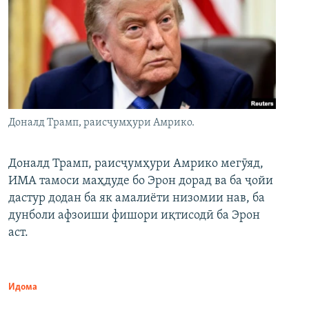
Доналд Трамп, раисҷумҳури Амрико.
Доналд Трамп, раисҷумҳури Амрико мегӯяд,
ИМА тамоси маҳдуде бо Эрон дорад ва ба ҷойи
дастур додан ба як амалиёти низомии нав, ба
дунболи афзоиши фишори иқтисодӣ ба Эрон
аст.
Идома