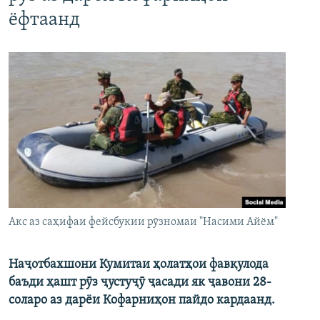
ёфтаанд
Акс аз саҳифаи фейсбукии рӯзномаи "Насими Айём"
Наҷотбахшони Кумитаи ҳолатҳои фавқулода
баъди ҳашт рӯз ҷустуҷӯ ҷасади як ҷавони 28-
соларо аз дарёи Кофарниҳон пайдо кардаанд.