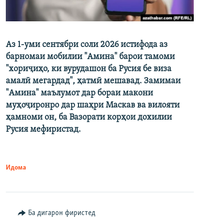
Аз 1-уми сентябри соли 2026 истифода аз
барномаи мобилии "Амина" барои тамоми
"хориҷиҳо, ки вурудашон ба Русия бе виза
амалӣ мегардад", ҳатмӣ мешавад. Замимаи
"Амина" маълумот дар бораи макони
муҳоҷиронро дар шаҳри Маскав ва вилояти
ҳамноми он, ба Вазорати корҳои дохилии
Русия мефиристад.
Идома
Ба дигарон фиристед