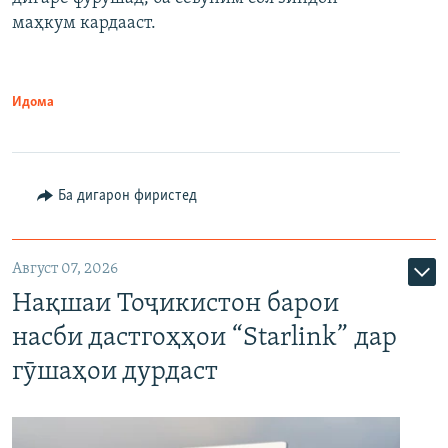
маҳкум кардааст.
Идома
Ба дигарон фиристед
Август 07, 2026
Нақшаи Тоҷикистон барои
насби дастгоҳҳои “Starlink” дар
гӯшаҳои дурдаст