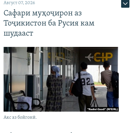
Август 07, 2026
Сафари муҳоҷирон аз
Тоҷикистон ба Русия кам
шудааст
Акс аз бойгонӣ.