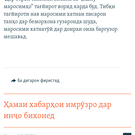
маросимҳо” тағйирот ворид карда буд. Тибқи
тағйироти нав маросими хатнаи писарон
танҳо дар беморхона гузаронда шуда,
маросими хатнатӯй дар доираи оила баргузор
мешавад.
Ба дигарон фиристед
Ҳамаи хабарҳои имрӯзро дар
инҷо бихонед