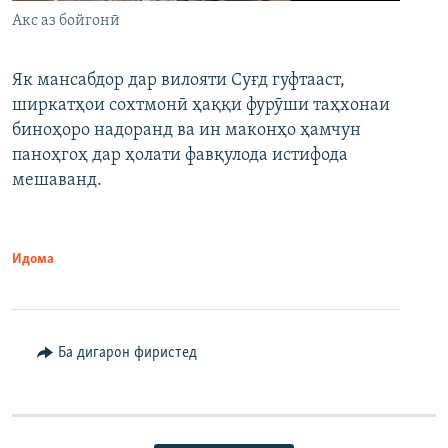
Акс аз бойгонӣ
Як мансабдор дар вилояти Суғд гуфтааст,
ширкатҳои сохтмонӣ ҳаққи фурӯши таҳхонаи
биноҳоро надоранд ва ин маконҳо ҳамчун
паноҳгоҳ дар ҳолати фавқулода истифода
мешаванд.
Идома
Ба дигарон фиристед