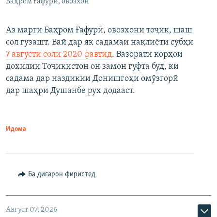
Баҳром Ғафурӣ, овозхон
Аз марги Баҳром Ғафурӣ, овозхони тоҷик, шаш
сол гузашт. Вай дар як садамаи нақлиётӣ субҳи
7 августи соли 2020 фавтид
. Вазорати корҳои
дохилии Тоҷикистон он замон гуфта буд, ки
садама дар наздикии Донишгоҳи омӯзгорӣ
дар шаҳри Душанбе рух додааст.
Идома
Ба дигарон фиристед
Август 07, 2026