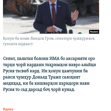
Қонун ба номи Линдси Грэм, сенатори ҷумҳурихоҳ
гузошта шудааст
Сенат, палатаи болоии ИМА бо аксарияти оро
тарҳи ҷорӣ кардани таҳримҳои навро алайҳи
Русия тасвиб кард. Ин қонун ҳамчунин ба
раиси ҷумҳур Доналд Трамп салоҳият
медиҳад, ки ба кишварҳои харидори нави
Русия то сад дарсад боҷ ҷорӣ кунад.
Идома