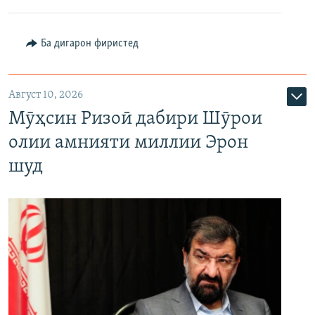
Ба дигарон фиристед
Август 10, 2026
Мӯҳсин Ризоӣ дабири Шӯрои
олии амнияти миллии Эрон
шуд