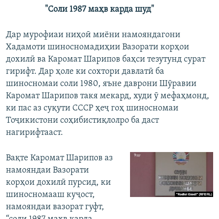
"Соли 1987 маҳв карда шуд"
Дар мурофиаи ниҳоӣ миёни намояндагони
Хадамоти шиносномадиҳии Вазорати корҳои
дохилӣ ва Каромат Шарипов баҳси тезутунд сурат
гирифт. Дар ҳоле ки сохтори давлатӣ ба
шиносномаи соли 1980, яъне даврони Шӯравии
Каромат Шарипов такя мекард, худи ӯ мефаҳмонд,
ки пас аз суқути СССР ҳеҷ гоҳ шиносномаи
Тоҷикистони соҳибистиқлолро ба даст
нагирифтааст.
Вақте Каромат Шарипов аз
намояндаи Вазорати
корҳои дохилӣ пурсид, ки
шиносномааш куҷост,
намояндаи вазорат гуфт,