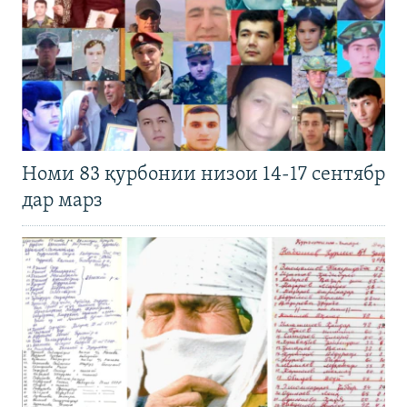
Номи 83 қурбонии низои 14-17 сентябр
дар марз