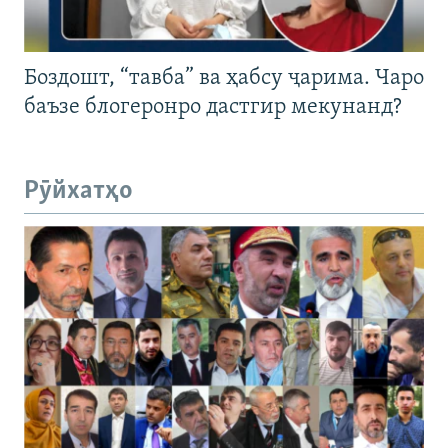
Боздошт, “тавба” ва ҳабсу ҷарима. Чаро
баъзе блогеронро дастгир мекунанд?
Рӯйхатҳо