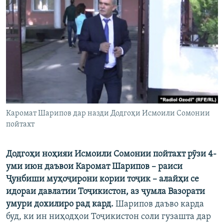
ГУЗОРИШҲОИ РАДИОӢ
Русский
ПАЙГИРӢ КУНЕД
Ҳамаи сомонаҳои RFE/RL
Каромат Шарипов дар назди Додгоҳи Исмоили Сомонии
пойтахт
Додгоҳи ноҳияи Исмоили Сомонии пойтахт рӯзи 4-
уми июн даъвои Каромат Шарипов – раиси
Ҷунбиши муҳоҷирони кории тоҷик – алайҳи се
идораи давлатии Тоҷикистон, аз ҷумла Вазорати
умури дохилиро рад кард.
Шарипов даъво карда
буд, ки ин ниҳодҳои Тоҷикистон соли гузашта дар