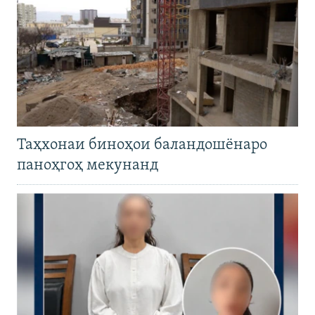
Таҳхонаи биноҳои баландошёнаро
паноҳгоҳ мекунанд