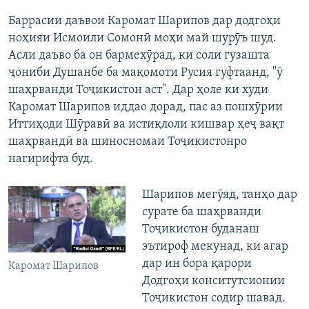
Баррасии даъвои Каромат Шарипов дар додгоҳи
ноҳияи Исмоили Сомонӣ моҳи май шурӯъ шуд.
Асли даъво ба он бармехӯрад, ки соли гузашта
ҷониби Душанбе ба мақомоти Русия гуфтаанд, "ӯ
шаҳрванди Тоҷикистон аст". Дар ҳоле ки худи
Каромат Шарипов иддао дорад, пас аз пошхӯрии
Иттиҳоди Шӯравӣ ва истиқлоли кишвар ҳеҷ вақт
шаҳрвандӣ ва шиносномаи Тоҷикистонро
нагирифта буд.
Шарипов мегӯяд, танҳо дар
сурате ба шаҳрванди
Тоҷикистон буданаш
эътироф мекунад, ки агар
дар ин бора қарори
Каромат Шарипов
Додгоҳи конситутсионии
Тоҷикистон содир шавад.