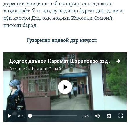
дурустии мавқеаш то болотарин зинаи додгоҳ
хоҳад рафт. Ӯ то даҳ рӯзи дигар фурсат дорад, ки аз
рӯи қарори Додгоҳи ноҳияи Исмоили Сомонӣ
шикоят барад.
Гузориши видеоӣ дар инҷост:
Додгоҳ даъвои Каромат Шариповро рад кард
Аз ҷониби
Радиои Озодӣ
Феълан кор намекунад
0:00
2:25