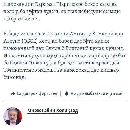
шаҳрвандии Каромат Шариповро бекор кард ва
ҳоло ӯ, ба гуфтаи худаш, як шахси бидуни санади
шаҳрвандӣ аст.
Вай ду моҳ пеш аз Созмони Амнияту Ҳамкорӣ дар
Аврупо (ОБСЕ) хост, ки барои дарёфти ҳаққи
паноҳандагӣ дар Олмон ё Бритониё кумак кунанд.
Ин ҳомии ҳуқуқи муҳоҷирон моҳи март дар суҳбат
бо Радиои Озодӣ гуфта буд, ҳеч вақт шаҳрвандии
Тоҷикистонро надошт ва намехоҳад дар кишвар
бимонад.
Ба дигарон фиристед
Мо дар шабакаҳои иҷтимоӣ
Мирзонабии Холиқзод