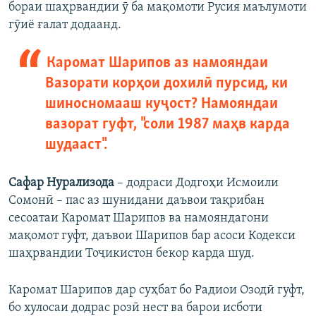
бораи шаҳрвандии ӯ ба мақомоти Русия маълумоти
гӯиё ғалат додаанд.
Каромат Шарипов аз намояндаи
Вазорати корҳои дохилӣ пурсид, ки
шиносномааш куҷост? Намояндаи
вазорат гуфт, "соли 1987 маҳв карда
шудааст".
Сафар Нурализода
– додраси Додгоҳи Исмоили
Сомонӣ – пас аз шунидани даъвои тақрибан
сесоатаи Каромат Шарипов ва намояндагони
мақомот гуфт, даъвои Шарипов бар асоси Кодекси
шаҳрвандии Тоҷикистон бекор карда шуд.
Каромат Шарипов дар суҳбат бо Радиои Озодӣ гуфт,
бо хулосаи додрас розӣ нест ва барои исботи