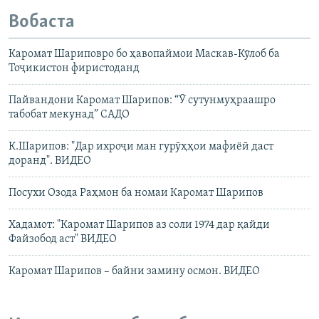
Вобаста
Каромат Шариповро бо ҳавопаймои Маскав-Кӯлоб ба
Тоҷикистон фиристоданд
Пайвандони Каромат Шарипов: “Ӯ сутунмуҳраашро
табобат мекунад” САДО
К.Шарипов: "Дар ихроҷи ман гурӯҳҳои мафиёӣ даст
доранд". ВИДЕО
Посухи Озода Раҳмон ба номаи Каромат Шарипов
Хадамот: "Каромат Шарипов аз соли 1974 дар қайди
Файзобод аст" ВИДЕО
Каромат Шарипов – байни замину осмон. ВИДЕО