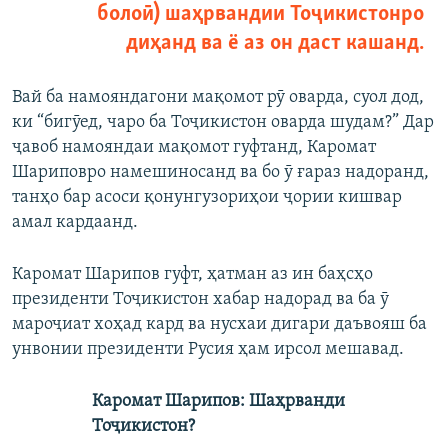
болоӣ) шаҳрвандии Тоҷикистонро
диҳанд ва ё аз он даст кашанд.
Вай ба намояндагони мақомот рӯ оварда, суол дод,
ки “бигӯед, чаро ба Тоҷикистон оварда шудам?” Дар
ҷавоб намояндаи мақомот гуфтанд, Каромат
Шариповро намешиносанд ва бо ӯ ғараз надоранд,
танҳо бар асоси қонунгузориҳои ҷории кишвар
амал кардаанд.
Каромат Шарипов гуфт, ҳатман аз ин баҳсҳо
президенти Тоҷикистон хабар надорад ва ба ӯ
мароҷиат хоҳад кард ва нусхаи дигари даъвояш ба
унвонии президенти Русия ҳам ирсол мешавад.
Каромат Шарипов: Шаҳрванди
Тоҷикистон?