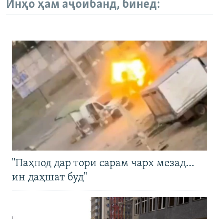
Инҳо ҳам аҷоибанд, бинед:
"Паҳпод дар тори сарам чарх мезад…
ин даҳшат буд"