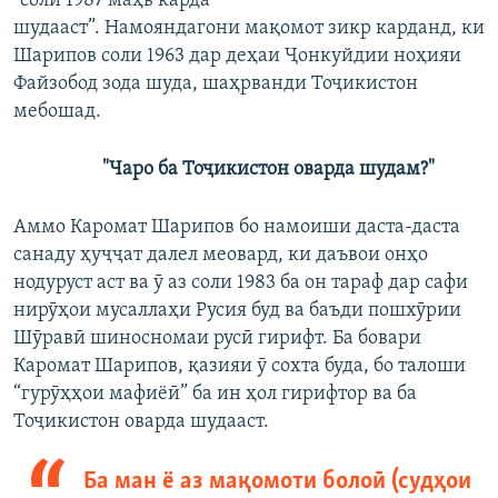
“соли 1987 маҳв карда
шудааст”. Намояндагони мақомот зикр карданд, ки
Шарипов соли 1963 дар деҳаи Ҷонкуйдии ноҳияи
Файзобод зода шуда, шаҳрванди Тоҷикистон
мебошад.
"Чаро ба Тоҷикистон оварда шудам?"
Аммо Каромат Шарипов бо намоиши даста-даста
санаду ҳуҷҷат далел меовард, ки даъвои онҳо
нодуруст аст ва ӯ аз соли 1983 ба он тараф дар сафи
нирӯҳои мусаллаҳи Русия буд ва баъди пошхӯрии
Шӯравӣ шиносномаи русӣ гирифт. Ба бовари
Каромат Шарипов, қазияи ӯ сохта буда, бо талоши
“гурӯҳҳои мафиёӣ” ба ин ҳол гирифтор ва ба
Тоҷикистон оварда шудааст.
Ба ман ё аз мақомоти болоӣ (судҳои