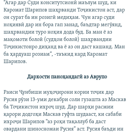
“Агар дар Суди конситутсионӣ маълум шуд, ки
Каромат Шарипов шаҳрванди Тоҷикистон аст, дар
он сурат ба ин розигӣ медиҳам. Чун агар суди
ноҳиявӣ дар ин бора гап занад, баъдтар мегӯянд,
шаҳрвандии туро ноҳия дода буд. Ба ман ё аз
мақомоти болоӣ (судҳои болоӣ) шаҳрвандии
Тоҷикистонро диҳанд ва ё аз он даст кашанд. Ман
ба ҳардуаш розиам”, -таъкид кард Каромат
Шарипов.
Дархости паноҳандагӣ аз Аврупо
Раиси Ҷунбиши муҳоҷирони кории тоҷик дар
Русия рӯзи 13-уми декабри соли гузашта аз Маскав
ба Тоҷикистон ихроҷ шуд. Дар шарҳи расмии
қарори додгоҳи Маскав гуфта шудааст, ки сабаби
ихроҷи Шарипов “аз роҳи тақаллуб ба даст
овардани шиносномаи Русия” аст. Русия баъди ин