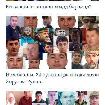
Кӣ ва кай аз зиндон хоҳад баромад?
Ном ба ном. 34 кушташудаи ҳодисаҳои
Хоруғ ва Рӯшон