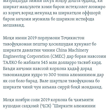
матраҳшуда зимни посух изҳор дошта буданд, ки
ширкат маҳсулоти хоми барои истеҳсолот лозимро
аз хориҷ ворид мекунад ва ширкатҳои оффшорӣ
барои анҷоми муомила бо шарикон истифода
мешаванд.
Моҳи июни 2019 порлумони Тоҷикистон
тавофуқномаи пештар ҳосилшудаи ҳукумат бо
ширкати давлатии чинии China Machinery
Engineering Corporation (CMEC) дар бораи навсозии
ТАЛКО бо маблағи 545 млн долларро тасвиб кард.
Баъди анҷоми навсозӣ корхона ҳадаф дорад
тавонмандии худро то 300 тонна алюминиюм дар
як сол боло барад. Вале шартҳои тавофуқнома бо
ширкати чинӣ чун анъана сиррӣ боқӣ мондаанд.
Моҳи ноябри соли 2019 корхона ба ҷамъияти
кушодаи саҳҳомӣ (ҶСК) "Ширкати алюминии