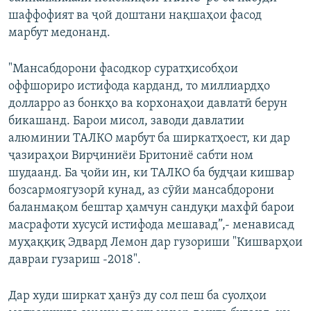
шаффофият ва ҷой доштани нақшаҳои фасод
марбут медонанд.
"Мансабдорони фасодкор суратҳисобҳои
оффшориро истифода карданд, то миллиардҳо
долларро аз бонкҳо ва корхонаҳои давлатӣ берун
бикашанд. Барои мисол, заводи давлатии
алюминии ТАЛКО марбут ба ширкатҳоест, ки дар
ҷазираҳои Вирҷиниёи Бритониё сабти ном
шудаанд. Ба ҷойи ин, ки ТАЛКО ба будҷаи кишвар
бозсармоягузорӣ кунад, аз сӯйи мансабдорони
баланмақом бештар ҳамчун сандуқи махфӣ барои
масрафоти хусусӣ истифода мешавад”,- менависад
муҳаққиқ Эдвард Лемон дар гузориши "Кишварҳои
давраи гузариш -2018".
Дар худи ширкат ҳанӯз ду сол пеш ба суолҳои