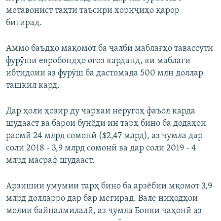
метавонист таҳти таъсири хориҷиҳо қарор
бигирад.
Аммо баъдҳо мақомот ба ҷалби маблағҳо тавассути
фурӯши евробондҳо оғоз карданд, ки маблағи
ибтидоии аз фурӯш ба дастомада 500 млн доллар
ташкил кард.
Дар ҳоли ҳозир ду чархаи неругоҳ фаъол карда
шудааст ва барои бунёди ин тарҳ бино ба додаҳои
расмӣ 24 млрд сомонӣ ($2,47 млрд), аз ҷумла дар
соли 2018 - 3,9 млрд сомонӣ ва дар соли 2019 - 4
млрд масраф шудааст.
Арзишии умумии тарҳ бино ба арзёбии мқомот 3,9
млрд долларро дар бар мегирад. Вале ниҳодҳои
молии байналмилалӣ, аз ҷумла Бонки ҷаҳонӣ аз