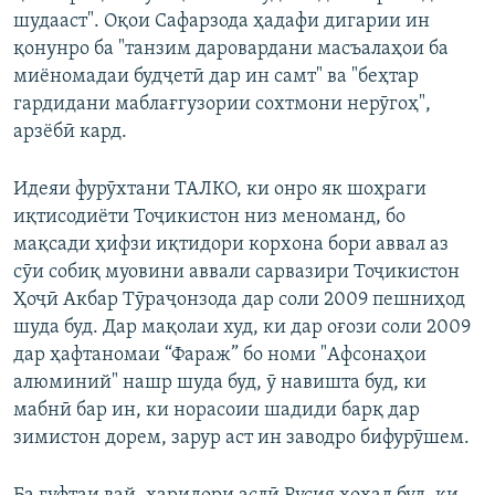
шудааст". Оқои Сафарзода ҳадафи дигарии ин
қонунро ба "танзим даровардани масъалаҳои ба
миёномадаи будҷетӣ дар ин самт" ва "беҳтар
гардидани маблағгузории сохтмони нерӯгоҳ",
арзёбӣ кард.
Идеяи фурӯхтани ТАЛКО, ки онро як шоҳраги
иқтисодиёти Тоҷикистон низ меноманд, бо
мақсади ҳифзи иқтидори корхона бори аввал аз
сӯи собиқ муовини аввали сарвазири Тоҷикистон
Ҳоҷӣ Акбар Тӯраҷонзода дар соли 2009 пешниҳод
шуда буд. Дар мақолаи худ, ки дар оғози соли 2009
дар ҳафтаномаи “Фараж” бо номи "Афсонаҳои
алюминий" нашр шуда буд, ӯ навишта буд, ки
мабнӣ бар ин, ки норасоии шадиди барқ дар
зимистон дорем, зарур аст ин заводро бифурӯшем.