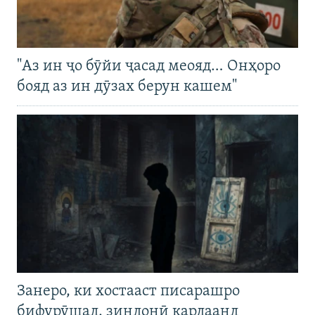
"Аз ин ҷо бӯйи ҷасад меояд… Онҳоро
бояд аз ин дӯзах берун кашем"
Занеро, ки хостааст писарашро
бифурӯшад, зиндонӣ кардаанд