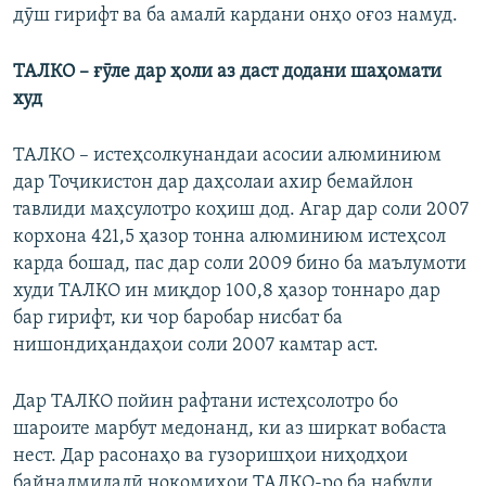
дӯш гирифт ва ба амалӣ кардани онҳо оғоз намуд.
ТАЛКО – ғӯле дар ҳоли аз даст додани шаҳомати
худ
ТАЛКО – истеҳсолкунандаи асосии алюминиюм
дар Тоҷикистон дар даҳсолаи ахир бемайлон
тавлиди маҳсулотро коҳиш дод. Агар дар соли 2007
корхона 421,5 ҳазор тонна алюминиюм истеҳсол
карда бошад, пас дар соли 2009 бино ба маълумоти
худи ТАЛКО ин миқдор 100,8 ҳазор тоннаро дар
бар гирифт, ки чор баробар нисбат ба
нишондиҳандаҳои соли 2007 камтар аст.
Дар ТАЛКО пойин рафтани истеҳсолотро бо
шароите марбут медонанд, ки аз ширкат вобаста
нест. Дар расонаҳо ва гузоришҳои ниҳодҳои
байналмилалӣ нокомиҳои ТАЛКО-ро ба набуди