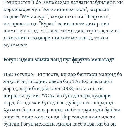
Тоҷикистон”) бо 100% саҳми давлатӣ табдил ёфт, ки
корхонаҳое чун "Алюминисохтмон", маркази
савдои "Металлург", меҳмонхонаи "Ширкент",
истироҳатгоҳи "Куран" ва иншооти дигар низ
шомили онанд. Чӣ касе саҳми давлатро тақсим ва
ҳамчунин саҳмдори ширкат мешавад, то ҳол
муаммост.
Роғун: идеяи миллӣ чанд пул фурӯхта мешавад?
НБО Роғунро – иншооте, ки дар бештари маврид ба
лиҳози иқтисодиву сиёсӣ бар ТАЛКО аввлавият
дорад, дар ибтидои соли 2008, пас аз он ки
ширкати русии РУСАЛ аз бунёди тарҳ худдорӣ
кард, ба идомаи бунёди он дубора оғоз карданд.
Ҳукмат борҳо изҳор кард, ки бо неруи худӣ бунёди
онро ба охир мерасонад. Дар солҳои ахир идеяи
бунёди Роғун моҳияти миллӣ касб кард, ки ба он