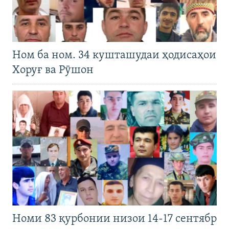
Ном ба ном. 34 кушташудаи ҳодисаҳои
Хоруғ ва Рӯшон
Номи 83 қурбонии низои 14-17 сентябр