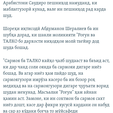
Арабистони Саудиро пешниҳод намуданд, ки
маблағгузорӣ кунад, вале ин пешниҳод рад карда
шуд.
Шореҳи иқтисодӣ Абдуманон Шералиев ба ин
шубҳа дорад, ки шакли моликияти "Роғун ва
ТАЛКО бо дархости ниҳодҳои молӣ тағйир дод
шуда бошад.
"Сармоя ба ТАЛКО кайҳо ҷалб шудааст ва баъид аст,
ки дар чанд соли оянда ба сармояи дигаре ниёз
бошад. Ва агар ниёз ҳам пайдо шуд, на
сармоягузори имрӯза касеро ба ин бозор роҳ
медиҳад ва на сармоягузори дигаре ҷуръати ворид
шудан мекунад. Масъалаи "Роғун" ҳам айнан
ҳамин аст. Замоне, ки ин сохтмон ба сармоя сахт
ниёз дошт, касе дар фикри хусусӣ кардани он набуд
ва сар аз кӯдаки боғча то мӯйсафеди