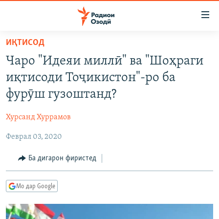
Пайвандҳои
дастрасӣ
Ҷаҳиш
ИҚТИСОД
ба
ГӮШАҲО
Чаро "Идеяи миллӣ" ва "Шоҳраги
мояи
ГАПИ ОЗОД
СИЁСАТ
аслӣ
иқтисоди Тоҷикистон"-ро ба
РӮЗГОРИ МУҲОҶИР
Ҷаҳиш
ИҚТИСОД
фурӯш гузоштанд?
ба
САЛОМ, ХОҲАР
ҶОМЕА
феҳристи
Хурсанд Хуррамов
ТАҲҚИҚОТ
ҚАЗИЯИ "КРОКУС"
аслӣ
Ҷаҳиш
Феврал 03, 2020
ҶАНГ ДАР УКРАИНА
ОСИЁИ МАРКАЗӢ
ба
НАЗАРИ МАРДУМ
ФАРҲАНГ
Ба дигарон фиристед
ҷустор
ЧАНДРАСОНАӢ
МЕҲМОНИ ОЗОДӢ
БЛОГИСТОН
Мо дар Google
РӮЙХАТҲО
ВАРЗИШ
ОЗОДӢ ОНЛАЙН
ВИДЕО
КИТОБҲОИ ОЗОДӢ
НИГОРИСТОН