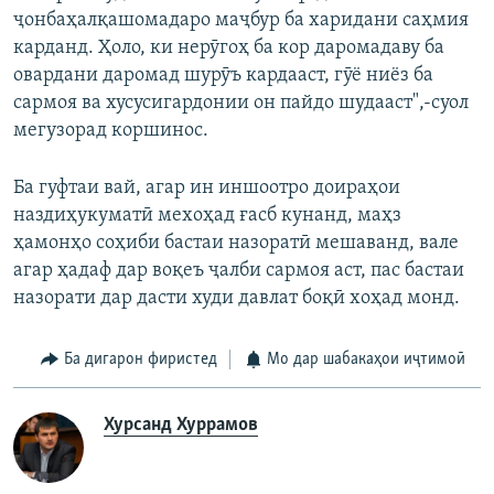
ҷонбаҳалқашомадаро маҷбур ба харидани саҳмия
карданд. Ҳоло, ки нерӯгоҳ ба кор даромадаву ба
овардани даромад шурӯъ кардааст, гӯё ниёз ба
сармоя ва хусусигардонии он пайдо шудааст",-суол
мегузорад коршинос.
Ба гуфтаи вай, агар ин иншоотро доираҳои
наздиҳукуматӣ мехоҳад ғасб кунанд, маҳз
ҳамонҳо соҳиби бастаи назоратӣ мешаванд, вале
агар ҳадаф дар воқеъ ҷалби сармоя аст, пас бастаи
назорати дар дасти худи давлат боқӣ хоҳад монд.
Ба дигарон фиристед
Мо дар шабакаҳои иҷтимоӣ
Хурсанд Хуррамов