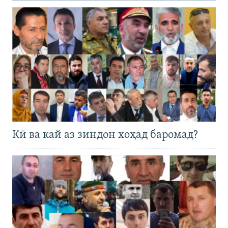
Кӣ ва кай аз зиндон хоҳад баромад?