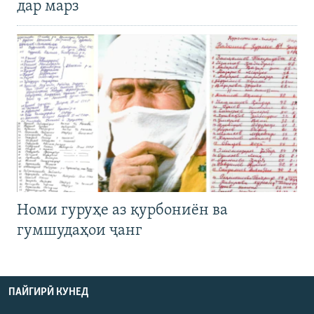
дар марз
Номи гуруҳе аз қурбониён ва
гумшудаҳои ҷанг
ПАЙГИРӢ КУНЕД