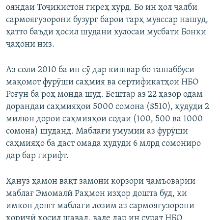
ояндаи Тоҷикистон гиреҳ хурд. Бо ин ҳол ҷалби
сармоягузорони бузург барои тарҳ муяссар нашуд,
ҳатто баъди ҳосил шудани хулосаи мусбати Бонки
ҷаҳонӣ низ.
Аз соли 2010 ба ин сӯ дар кишвар бо ташаббуси
мақомот фурӯши саҳмия ва сертификатҳои НБО
Роғун ба роҳ монда шуд. Бештар аз 22 ҳазор одам
дорандаи саҳмияҳои 5000 сомона ($510), ҳудуди 2
милюн дорои саҳмияҳои содаи (100, 500 ва 1000
сомона) шуданд. Маблағи умумии аз фурӯши
саҳмияҳо ба даст омада ҳудуди 6 млрд сомониро
дар бар гирифт.
Ҳанӯз ҳамон вақт замони корзори ҷамъоварии
маблағ Эмомалӣ Раҳмон изҳор дошта буд, ки
имкон дошт маблағи лозим аз сармоягузорони
хориҷӣ ҳосил шавад, вале дар ин сурат НБО