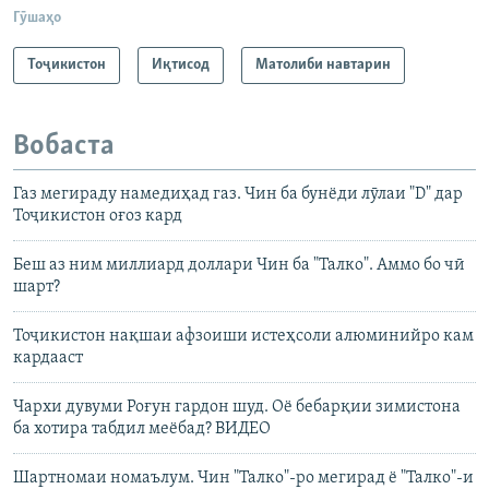
Гӯшаҳо
Тоҷикистон
Иқтисод
Матолиби навтарин
Вобаста
Газ мегираду намедиҳад газ. Чин ба бунёди лӯлаи "D" дар
Тоҷикистон оғоз кард
Беш аз ним миллиард доллари Чин ба "Талко". Аммо бо чӣ
шарт?
Тоҷикистон нақшаи афзоиши истеҳсоли алюминийро кам
кардааст
Чархи дувуми Роғун гардон шуд. Оё бебарқии зимистона
ба хотира табдил меёбад? ВИДЕО
Шартномаи номаълум. Чин "Талко"-ро мегирад ё "Талко"-и