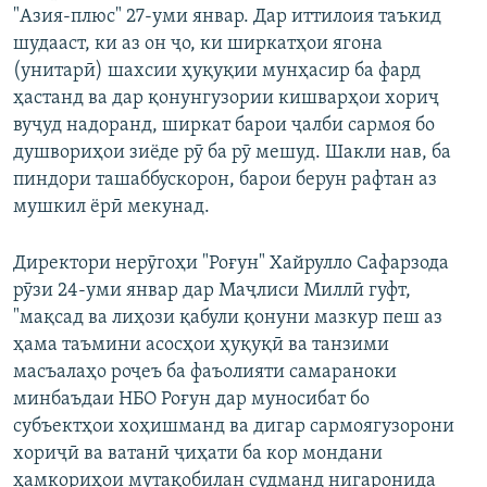
"Азия-плюс" 27-уми январ. Дар иттилоия таъкид
шудааст, ки аз он ҷо, ки ширкатҳои ягона
(унитарӣ) шахсии ҳуқуқии мунҳасир ба фард
ҳастанд ва дар қонунгузории кишварҳои хориҷ
вуҷуд надоранд, ширкат барои ҷалби сармоя бо
душвориҳои зиёде рӯ ба рӯ мешуд. Шакли нав, ба
пиндори ташаббускорон, барои берун рафтан аз
мушкил ёрӣ мекунад.
Директори нерӯгоҳи "Роғун" Хайрулло Сафарзода
рӯзи 24-уми январ дар Маҷлиси Миллӣ гуфт,
"мақсад ва лиҳози қабули қонуни мазкур пеш аз
ҳама таъмини асосҳои ҳуқуқӣ ва танзими
масъалаҳо роҷеъ ба фаъолияти самараноки
минбаъдаи НБО Роғун дар муносибат бо
субъектҳои хоҳишманд ва дигар сармоягузорони
хориҷӣ ва ватанӣ ҷиҳати ба кор мондани
ҳамкориҳои мутақобилан судманд нигаронида