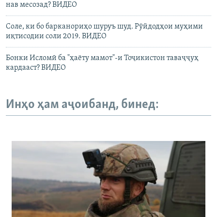
нав месозад? ВИДЕО
Соле, ки бо барканориҳо шуруъ шуд. Рӯйдодҳои муҳими
иқтисодии соли 2019. ВИДЕО
Бонки Исломӣ ба "ҳаёту мамот"-и Тоҷикистон таваҷҷуҳ
кардааст? ВИДЕО
Инҳо ҳам аҷоибанд, бинед: