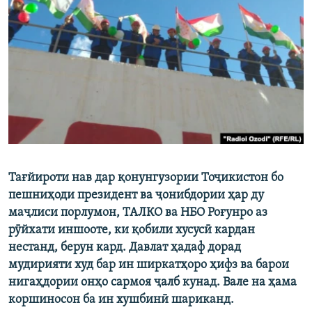
ГУЗОРИШҲОИ РАДИОӢ
Русский
ПАЙГИРӢ КУНЕД
Ҳамаи сомонаҳои RFE/RL
Тағйироти нав дар қонунгузории Тоҷикистон бо
пешниҳоди президент ва ҷонибдории ҳар ду
маҷлиси порлумон, ТАЛКО ва НБО Роғунро аз
рӯйхати иншооте, ки қобили хусусӣ кардан
нестанд, берун кард. Давлат ҳадаф дорад
мудирияти худ бар ин ширкатҳоро ҳифз ва барои
нигаҳдории онҳо сармоя ҷалб кунад. Вале на ҳама
коршиносон ба ин хушбинӣ шариканд.