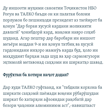
Ду иншооти муҳими саноатии Тоҷикистон НБО
Роғун ва ТАЛКО баъди он ки палатаи болоии
порлумон бо пешниҳоди президент аз тағйирот ба
қонун "Дар бораи хусусӣ кардани моликияти
давлатӣ" ҷонибдорӣ кард, мақоми навро соҳиб
шуданд. Агар пештар дар баробари ин иншоот
меъёри моддаи 9-и ин қонун татбиқ ва хусусӣ
гардонидани инҳоро мамнӯъ карда буд, ҳоло ин
маҳдудият барҳам зада шуд ва ҳар сармоягузори
эҳтимолӣ метавонад саҳҳоми ин ширкатҳо шавад.
Фурӯхтан ба хотири наҷот додан?
Дар худи ТАЛКО гуфтаанд, ки "табдили корхона ба
ширкати саҳҳомӣ паёмади воқеии рӯбарӯшудаи
ширкат бо хатарҳои афзояндаи рақобатӣ дар
бозори ҷаҳонии алюминиюм аст",-навиштааст