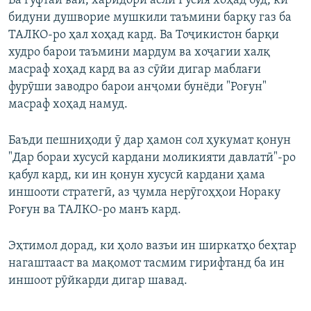
Ба гуфтаи вай, харидори аслӣ Русия хоҳад буд, ки
бидуни душворие мушкили таъмини барқу газ ба
ТАЛКО-ро ҳал хоҳад кард. Ва Тоҷикистон барқи
худро барои таъмини мардум ва хоҷагии халқ
масраф хоҳад кард ва аз сӯйи дигар маблағи
фурӯши заводро барои анҷоми бунёди "Роғун"
масраф хоҳад намуд.
Баъди пешниҳоди ӯ дар ҳамон сол ҳукумат қонун
"Дар бораи хусусӣ кардани моликияти давлатӣ"-ро
қабул кард, ки ин қонун хусусӣ кардани ҳама
иншооти стратегӣ, аз ҷумла нерӯгоҳҳои Нораку
Роғун ва ТАЛКО-ро манъ кард.
Эҳтимол дорад, ки ҳоло вазъи ин ширкатҳо беҳтар
нагаштааст ва мақомот тасмим гирифтанд ба ин
иншоот рӯйкарди дигар шавад.