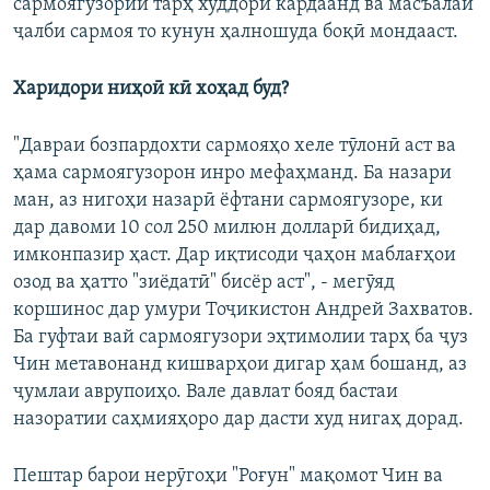
сармоягузории тарҳ худдорӣ кардаанд ва масъалаи
ҷалби сармоя то кунун ҳалношуда боқӣ мондааст.
Харидори ниҳоӣ кӣ хоҳад буд?
"Давраи бозпардохти сармояҳо хеле тӯлонӣ аст ва
ҳама сармоягузорон инро мефаҳманд. Ба назари
ман, аз нигоҳи назарӣ ёфтани сармоягузоре, ки
дар давоми 10 сол 250 милюн долларӣ бидиҳад,
имконпазир ҳаст. Дар иқтисоди ҷаҳон маблағҳои
озод ва ҳатто "зиёдатӣ" бисёр аст", - мегӯяд
коршинос дар умури Тоҷикистон Андрей Захватов.
Ба гуфтаи вай сармоягузори эҳтимолии тарҳ ба ҷуз
Чин метавонанд кишварҳои дигар ҳам бошанд, аз
ҷумлаи аврупоиҳо. Вале давлат бояд бастаи
назоратии саҳмияҳоро дар дасти худ нигаҳ дорад.
Пештар барои нерӯгоҳи "Роғун" мақомот Чин ва