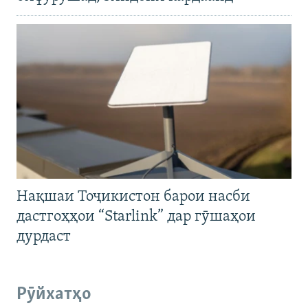
Нақшаи Тоҷикистон барои насби
дастгоҳҳои “Starlink” дар гӯшаҳои
дурдаст
Рӯйхатҳо