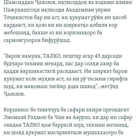
Шамсиддин Ҷалолов, иқтисоддон ва ходими илмии
Пажуҳишгоҳи иқтисоди Академияи улуми
Тоҷикистон бар ин аст, ки ҳукумат рӯйи ин ҳисоб
кардааст, ки ҳоло ки ин ширкатҳо қобили кор
мебошанд, бахше аз ин корхонаҳоро ба
сармоягузорон бифурӯшад.
"Барои намуна, ТАЛКО, пештар агар 45 дарсади
будҷаро таъмин мекард, пас дар солҳи ахир ба
ҳадди варшикастагӣ расидааст. Ин ширкат барои
ҳукумат хеле муҳим аст, аз ин рӯ тасмим гирифта
шуд, ки мақомаш тағйир дода шавад",-мегӯяд
Ҷалолов.
Коршинос бо таваҷҷуҳ ба сафари ахири президент
Эмомалӣ Раҳмон ба Чин ва Аврупо, ки дар ин сафар
ояндаи ТАЛКО ҳам баррасӣ шуд, тахмин мезанад,
ки шояд ҳукумат масъулиятҳои мушаххасеро ба