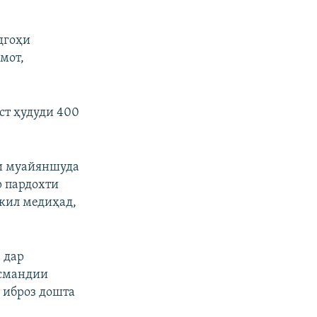
дгоҳи
мот,
ст ҳудуди 400
ни муайяншуда
р пардохти
кил медиҳад,
 дар
асмандии
ӣ иброз дошта