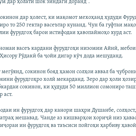
ум дар ҳолати шок зиндагӣ доранд".
окинон дар ҳолест, ки мақомот мехоҳанд ҳудуди Фуру
ро то 250 гектар васеътар кунанд. Чун ба гуфтаи мақо
лии фурудгоҳ барои истифодаи ҳавопаймоҳо хурд аст.
рномаи васеъ кардани фурудгоҳи низомии Айнӣ, мебои
 Ҳисору Рӯдакӣ ба ҷойи дигар кӯч дода мешуданд.
 мегӯянд, сокинон бояд ҳамон солҳои аввал ба ҷубро
амини фурудгоҳро холӣ мекарданд. Зеро дар ҳоли ҳози
бкардаи сокинон, ки ҳудуди 50 миллион сомониро таш
 аст.
одаи ин фурудгоҳ дар канори шаҳри Душанбе, солҳост,
атраҳ мешавад. Чанде аз кишварҳои хориҷӣ низ ҳав
 иҷораи ин фурудгоҳ ва таъсиси пойгоҳи ҳарбиву ҳаво