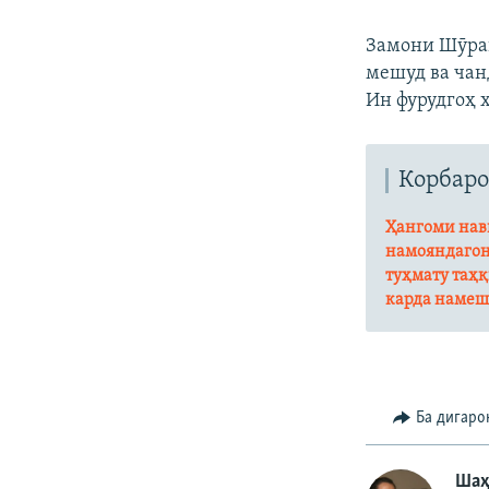
Замони Шӯрав
мешуд ва чан
Ин фурудгоҳ ҳ
Корбаро
Ҳангоми нави
намояндагон
туҳмату таҳқ
карда намеш
Ба дигаро
Шаҳ