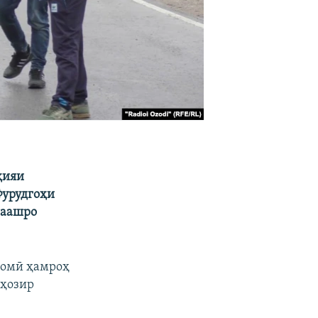
ҳияи
Фурудгоҳи
наашро
изомӣ ҳамроҳ
 ҳозир