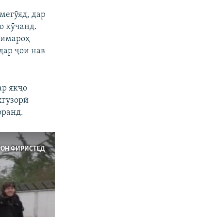
мегӯяд, дар
о кӯчанд.
 нимароҳ
дар ҷои нав
ар якҷо
хгузорӣ
оранд.
РОН ФИРИСТЕД