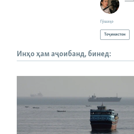
Гӯшаҳо
Тоҷикистон
Инҳо ҳам аҷоибанд, бинед: