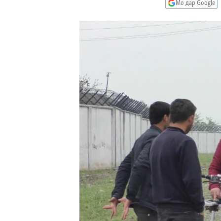
ГУЗОРИШҲОИ РАДИОӢ
Мо дар Google