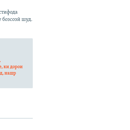
стифода
 бозсозӣ шуд.
,
, ки дорои
нд, нашр