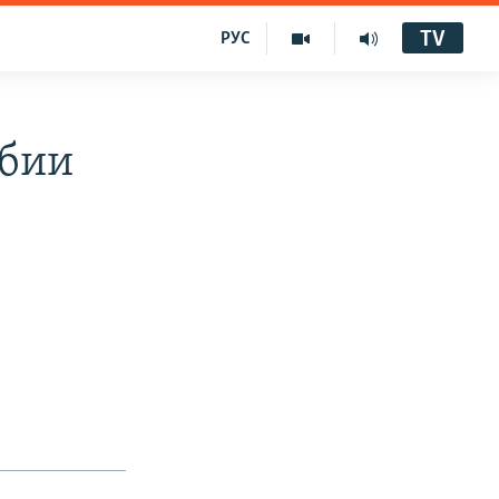
TV
РУС
рбии