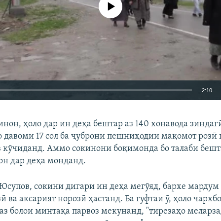
Феълан кор намекунад
2:10
EMBED
БА ДИГАРОН 
инон, ҳоло дар ин деҳа бештар аз 140 хонавода зиндаг
о давоми 17 сол ба ҷуброни пешниҳодии мақомот розӣ 
 кӯчиданд. Аммо сокинони боқимонда бо талаби бешт
он дар деҳа монданд.
Auto
270p
360p
404p
супов, сокини дигари ин деҳа мегӯяд, бархе мардум 
1080p
 ва аксарият норозӣ ҳастанд. Ба гуфтаи ӯ, ҳоло чархб
аз болои минтақа парвоз мекунанд, "тирезаҳо меларза