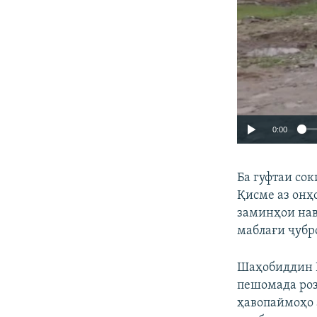
0:00
Ба гуфтаи сок
Қисме аз онҳ
заминҳои нав
маблағи ҷубр
Шаҳобиддин Ю
пешомада розӣ
ҳавопаймоҳо 