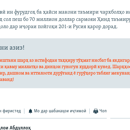
ӣ ин фурудгоҳ ба ҳайси макони таъмири чархболҳо и
д сол пеш бо 70 миллион доллар сармояи Ҳинд таъмиру
оло дар иҷораи пойгоҳи 201-и Русия қарор дорад.
ни азиз!
штани шарҳ аз истифодаи таҳқиру тӯҳмат нисбат ба якдигар
и қавму миллатҳо ва динҳои гуногун худдорӣ кунед. Шарҳҳое
ир, дашном ва иттилооти дурӯғанд ё гурӯҳеро таблиғ мекуна
аванд!
н фиристед
Мо дар шабакаҳои иҷтимоӣ
Чоп
лои Абдуллоҳ