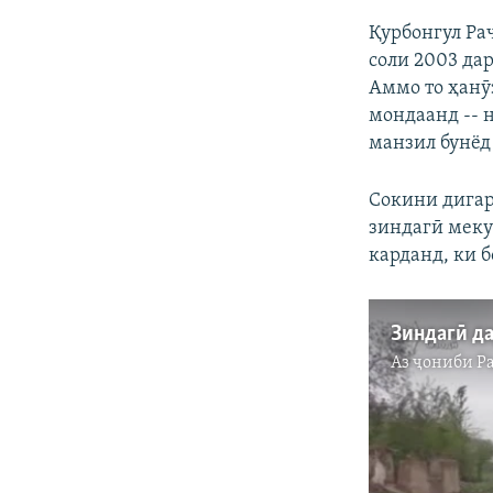
Қурбонгул Ра
соли 2003 дар
Аммо то ҳанӯ
мондаанд -- 
манзил бунёд
Сокини дигар
зиндагӣ меку
карданд, ки 
Аз ҷониби
Р