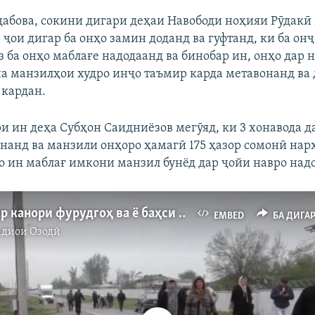
ҷабова, сокини дигари деҳаи Навободи ноҳияи Рӯдакӣ 
 ҷои дигар ба онҳо замин доданд ва гуфтанд, ки ба онҷ
з ба онҳо маблағе надодаанд ва бинобар ин, онҳо дар
на манзилҳои худро инҷо таъмир карда метавонанд ва 
 кардан.
и ин деҳа Субҳон Саидниёзов мегӯяд, ки 3 хонавода д
нанд ва манзили онҳоро ҳамагӣ 175 ҳазор сомонӣ нар
бо ин маблағ имкони манзил бунёд дар ҷойи навро над
Зиндагӣ дар канори фурудгоҳ ва ё баҳси ҷуброни сокинони шаҳраки Айнӣ
EMBED
БА ДИГА
адиои Озодӣ