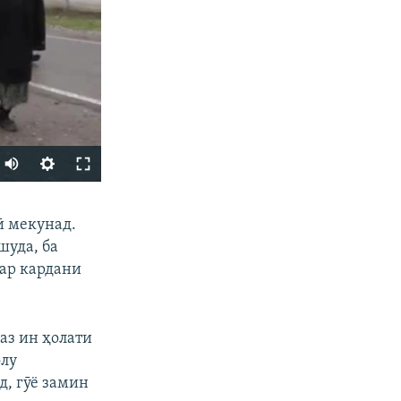
Auto
270p
ФИРИСТЕД
ӣ мекунад.
360p
шуда, ба
404p
ар кардани
1080p
аз ин ҳолати
олу
д, гӯё замин
px
бар