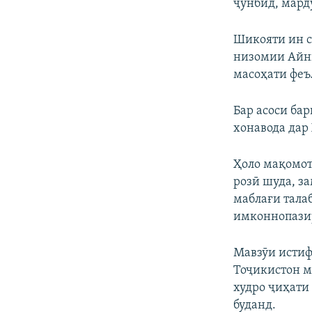
ҷунбид, мард
Шикояти ин с
низомии Айни
масоҳати феъ
Бар асоси ба
хонавода дар
Ҳоло мақомот
розӣ шуда, з
маблағи тала
имконнопазир
Мавзӯи истиф
Тоҷикистон м
худро ҷиҳати
буданд.