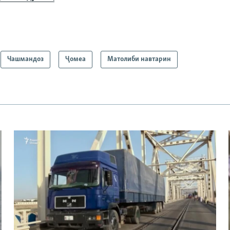
Чашмандоз
Ҷомeа
Матолиби навтарин