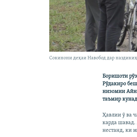
Сокинони деҳаи Навобод дар наздикиҳо
Боришоти рӯ
Рӯдакиро бешт
низомии Айнӣ
таъмир кунад
Ҳавлии ӯ ва 
карда шавад.
нестанд, ки 