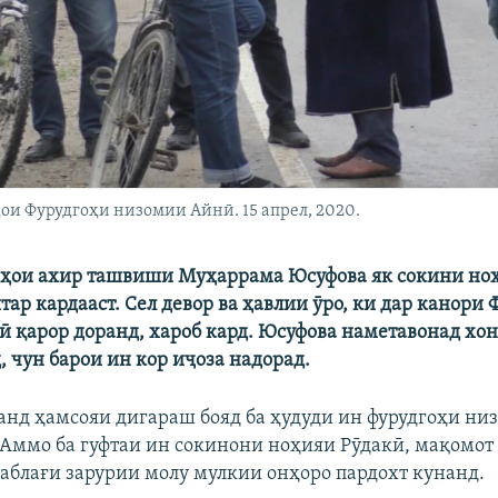
и Фурудгоҳи низомии Айнӣ. 15 апрел, 2020.
зҳои ахир ташвиши Муҳаррама Юсуфова як сокини но
ар кардааст. Сел девор ва ҳавлии ӯро, ки дар канори 
 қарор доранд, хароб кард. Юсуфова наметавонад хо
, чун барои ин кор иҷоза надорад.
чанд ҳамсояи дигараш бояд ба ҳудуди ин фурудгоҳи н
 Аммо ба гуфтаи ин сокинони ноҳияи Рӯдакӣ, мақомот
маблағи зарурии молу мулкии онҳоро пардохт кунанд.