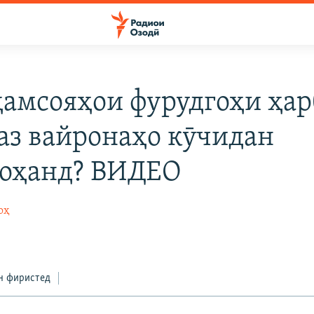
ҳамсояҳои фурудгоҳи ҳа
аз вайронаҳо кӯчидан
оҳанд? ВИДЕО
оҳ
н фиристед