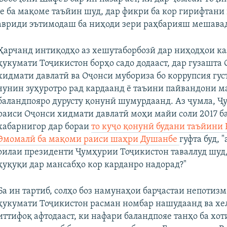
те ба мақоме таъйин шуд, дар фикри ба кор гирифтан
авриди эътимодаш ба ниҳоди зери раҳбарияш мешава
Ҳарчанд интиқодҳо аз хешутаборбозӣ дар ниҳодҳои к
ҳукумати Тоҷикистон борҳо садо додааст, дар гузашта
хидмати давлатӣ ва Оҷонси мубориза бо коррупсия гу
чунин зуҳуротро рад кардаанд ё таъини пайвандони 
баландпояро дурусту қонунӣ шумурдаанд. Аз ҷумла, Ҷу
раиси Оҷонси хидмати давлатӣ моҳи майи соли 2017 ба
хабарнигор дар бораи
то куҷо қонунӣ будани таъйини
Эмомалӣ ба мақоми раиси шаҳри Душанбе
гуфта буд, 
оилаи президенти Ҷумҳурии Тоҷикистон таваллуд шуд
ҳуқуқи дар мансабҳо кор карданро надорад?"
Ба ин тартиб, солҳо боз намунаҳои барҷастаи непотизм
ҳукумати Тоҷикистон расман номбар нашудаанд ва хе
иттифоқ афтодааст, ки нафари баландпояе танҳо ба хо