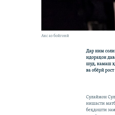
Акс аз бойгонӣ
Дар ним соли
идораҳои дав
шуд, камаш ҳ
ва обёрӣ рост
Сулаймон Сул
нишасти матб
беҳдошти зам