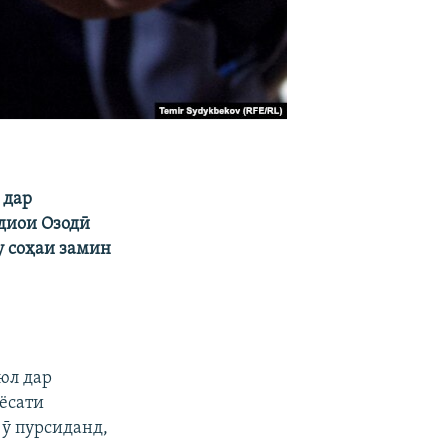
 дар
адиои Озодӣ
у соҳаи замин
юл дар
ёсати
 ӯ пурсиданд,