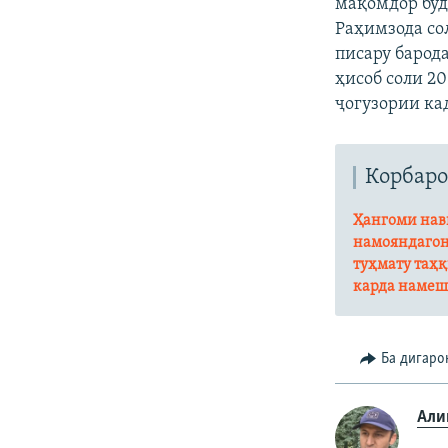
мақомдор буд
Раҳимзода со
писару барод
ҳисоб соли 20
ҷогузории ка
Корбаро
Ҳангоми нави
намояндагон
туҳмату таҳқ
карда намеш
Ба дигаро
Али