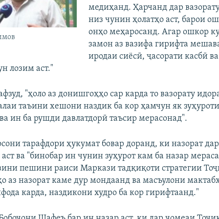
медиҳанд. Ҳарчанд дар вазорат
низ чунин ҳолатҳо аст, барои о
онҳо меҳаросанд. Агар ошкор к
имов
замон аз вазифа гирифта мешав
иродаи сиёсӣ, ҷасорати касбӣ в
н лозим аст."
афзуд, "ҳоло аз донишгоҳҳо сар карда то вазорату идо
алаи таъини хешони наздик ба кор ҳамчун як зуҳурот
 ва ин ба рушди давлатдорӣ таъсир мерасонад".
сони тарафдори ҳукумат бовар доранд, ки назорат да
 аст ва "бинобар ин чунин зуҳурот кам ба назар мераса
вини пешини раиси Маркази тадқиқоти стратегии Тоҷ
ҳо аз назорат каме дур мондаанд ва масъулони мактаб
фода карда, наздикони худро ба кор гирифтаанд."
обоҷони Шафеъ бар ин назар аст, ки дар ҷомеаи Тоҷи