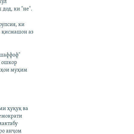
кул
дод, ки "не".
рупсия, ки
к қисмашон аз
 шаффоф"
и ошкор
раҳои муҳим
ми ҳуқуқ ва
емократи
мактабу
ро анҷом