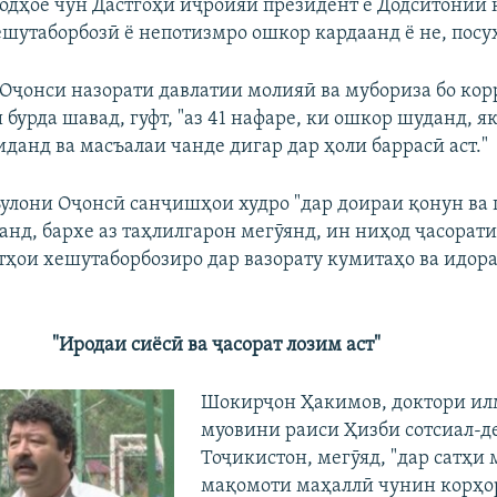
ҳодҳое чун Дастгоҳи иҷроияи президент ё Додситонии 
шутаборбозӣ ё непотизмро ошкор кардаанд ё не, посух 
Оҷонси назорати давлатии молияӣ ва мубориза бо кор
бурда шавад, гуфт, "аз 41 нафаре, ки ошкор шуданд, я
иданд ва масъалаи чанде дигар дар ҳоли баррасӣ аст."
улони Оҷонсӣ санҷишҳои худро "дар доираи қонун ва
анд, бархе аз таҳлилгарон мегӯянд, ин ниҳод ҷасорат
тҳои хешутаборбозиро дар вазорату кумитаҳо ва идо
"Иродаи сиёсӣ ва ҷасорат лозим аст"
Шокирҷон Ҳакимов, доктори ил
муовини раиси Ҳизби сотсиал-д
Тоҷикистон, мегӯяд, "дар сатҳи 
мақомоти маҳаллӣ чунин корҳо