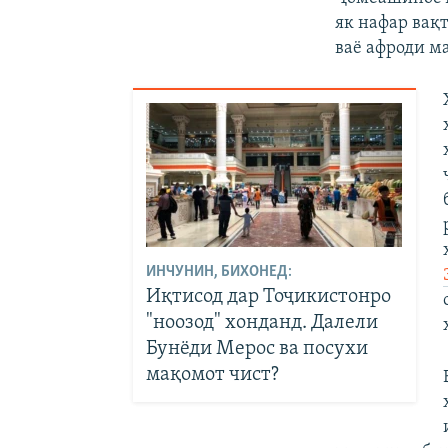
як нафар вақ
ваё афроди м
ИНЧУНИН, БИХОНЕД:
Иқтисод дар Тоҷикистонро
"ноозод" хонданд. Далели
Бунёди Мерос ва посухи
мақомот чист?