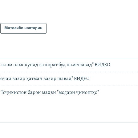
Матолиби навтарин
 салом намекунад ва корат буд намешавад" ВИДЕО
 бачаи вазир ҳатман вазир шавад" ВИДЕО
Тоҷикистон барои маҳви "модари ҷиноятҳо"