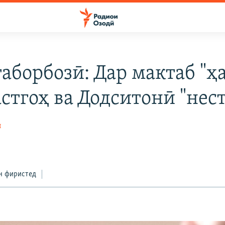
аборбозӣ: Дар мактаб "ҳа
стгоҳ ва Додситонӣ "нест
ӣ
н фиристед