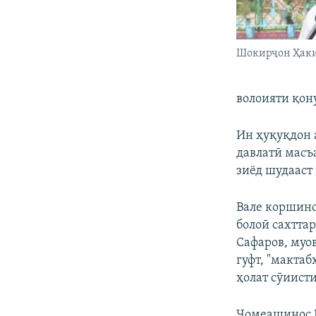
Шокирҷон Ҳак
волоияти қону
Ин ҳуқуқдон 
давлатӣ масъ
зиёд шудааст
Вале коршино
болоӣ сахттар
Сафаров, муо
гуфт, "мактаб
ҳолат сӯиисти
Ҷомеашинос Б