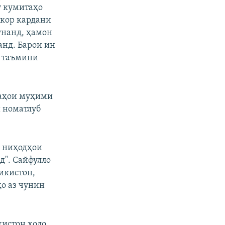
у кумитаҳо
шкор кардани
унанд, ҳамон
анд. Барои ин
а таъмини
раҳои муҳими
и номатлуб
р ниҳодҳои
д". Сайфулло
икистон,
ҳо аз чунин
кистон ҳоло