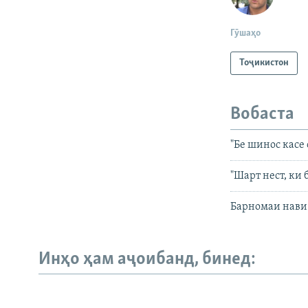
Гӯшаҳо
Тоҷикистон
Вобаста
"Бе шинос касе
"Шарт нест, ки
Барномаи нави 
Инҳо ҳам аҷоибанд, бинед: