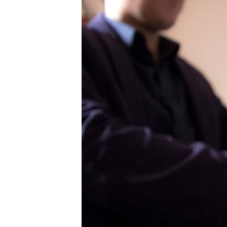
ГУЗОРИШҲОИ РАДИОӢ