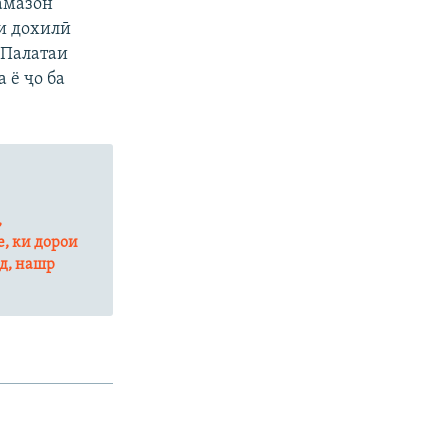
амазон
и дохилӣ
 Палатаи
 ё ҷо ба
,
, ки дорои
нд, нашр