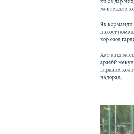
ки оё дар ни
мавридҳои хе
Як корманди 
нахост номаш 
кор озод гард
Ҳарчанд масъ
арзёбӣ мекун
кардани ҳола
надорад.