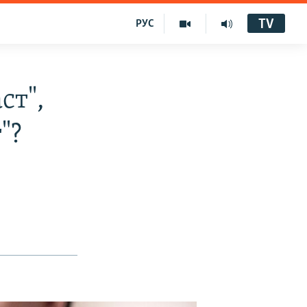
TV
РУС
ст",
"?