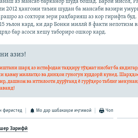
анаш аз мансаб барканор шуда бошад. Барои мисол, Р
ли 2012 ҳангоми таъин шудан ба мансаби вазири умур
арашро аз сохтори зери раҳбарияш аз кор гирифта буд.
15 эълон кард, ки дар Бонки миллӣ 8 факти непотизм ва
дрҳо бар асоси хешу табориро ошкор кард.
ни азиз!
штани шарҳ аз истифодаи таҳқиру тӯҳмат нисбат ба якдигар
и қавму миллатҳо ва динҳои гуногун худдорӣ кунед. Шарҳҳое
ир, дашном ва иттилооти дурӯғанд ё гурӯҳеро таблиғ мекуна
аванд!
н фиристед
Мо дар шабакаҳои иҷтимоӣ
Чоп
шер Зарифӣ