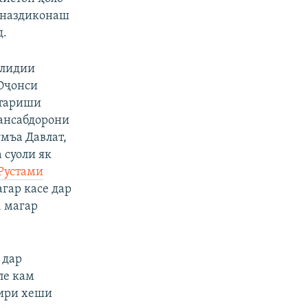
и наздиконаш
д.
алидии
 Оҷонси
стариши
мансабдорони
мъа Давлат,
 суоли як
 Рустами
"агар касе дар
, магар
 дар
ле кам
тири хеши