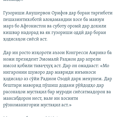
Гузориши Анушервон Орифов дар бораи тарғиботи
пешазинтихоботӣ алоқамандии хосе ба мавзуи
марз бо Афғонистон ва суботу оромӣ дар дохили
кишвар надорад ва як гузориши оддӣ дар бораи
ҳодисаҳои сиёсӣ аст.
Дар ин росто изҳороти аъзои Конгресси Амрико ба
номи президент Эмомалӣ Раҳмон дар апрели
имсол қобили таваҷҷуҳ аст. Дар он омадааст: «Мо
нигаронии шуморо дар мавриди инъикоси
ҳодисаҳо аз сӯйи Радиои Озодӣ дарк мекунем. Дар
бештари маворид пӯшиш додани рӯйдодҳо дар
расонаҳои мустақил бар муроди сиёсатмадорон ва
мансабдорон нест, вале ин хосияти
рӯзноманигории мустақил аст.»