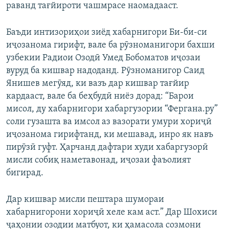
раванд тағйироти чашмрасе наомадааст.
Баъди интизориҳои зиёд хабарнигори Би-би-си
иҷозанома гирифт, вале ба рӯзноманигори бахши
узбекии Радиои Озодӣ Умед Бобоматов иҷозаи
вуруд ба кишвар надоданд. Рӯзноманигор Саид
Янишев мегӯяд, ки вазъ дар кишвар тағйир
кардааст, вале ба беҳбудӣ ниёз дорад: “Барои
мисол, ду хабарнигори хабаргузории “Фергана.ру”
соли гузашта ва имсол аз вазорати умури хориҷӣ
иҷозанома гирифтанд, ки мешавад, инро як навъ
пирӯзӣ гуфт. Ҳарчанд дафтари худи хабаргузорӣ
мисли собиқ наметавонад, иҷозаи фаъолият
бигирад.
Дар кишвар мисли пештара шумораи
хабарнигорони хориҷӣ хеле кам аст.” Дар Шохиси
ҷаҳонии озодии матбуот, ки ҳамасола созмони