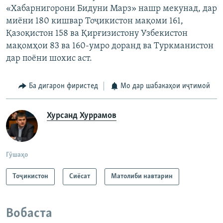
«Хабарнигорони Бидуни Марз» нашр мекунад, дар
миёни 180 кишвар Тоҷикистон мақоми 161,
Қазоқистон 158 ва Қирғизистону Узбекистон
мақомҳои 83 ва 160-умро доранд ва Туркманистон
дар поёни шохис аст.
Ба дигарон фиристед
Мо дар шабакаҳои иҷтимоӣ
Хурсанд Хуррамов
Гӯшаҳо
Тоҷикистон
Сиёсат
Матолиби навтарин
Вобаста