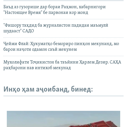
Баъд аз гузорише дар бораи Раҳмон, хабарнигори
"Настоящее Время" бе парвонаи кор монд
"Фишору таҳдид ба журналистон падидаи маъмулӣ
шудааст" САДО
Ҷейми Флай: Ҳукуматҳо бемориро пинҳон мекунанд, мо
барои наҷоти одамон саъй мекунем
Мухолифати Тоҷикистон ба таъйини Ҳарлем Дезир. САҲА
раҳбарони нав интихоб мекунад
Инҳо ҳам аҷоибанд, бинед: