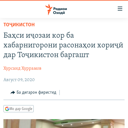
Пайвандҳои
дастрасӣ
Ҷаҳиш
ТОҶИКИСТОН
ба
ГӮШАҲО
Баҳси иҷозаи кор ба
мояи
ГАПИ ОЗОД
СИЁСАТ
аслӣ
хабарнигорони расонаҳои хориҷӣ
РӮЗГОРИ МУҲОҶИР
Ҷаҳиш
ИҚТИСОД
дар Тоҷикистон баргашт
ба
САЛОМ, ХОҲАР
ҶОМЕА
феҳристи
Хурсанд Хуррамов
ТАҲҚИҚОТ
ҚАЗИЯИ "КРОКУС"
аслӣ
Ҷаҳиш
Август 09, 2020
ҶАНГ ДАР УКРАИНА
ОСИЁИ МАРКАЗӢ
ба
НАЗАРИ МАРДУМ
ФАРҲАНГ
Ба дигарон фиристед
ҷустор
ЧАНДРАСОНАӢ
МЕҲМОНИ ОЗОДӢ
БЛОГИСТОН
Мо дар Google
РӮЙХАТҲО
ВАРЗИШ
ОЗОДӢ ОНЛАЙН
ВИДЕО
КИТОБҲОИ ОЗОДӢ
НИГОРИСТОН