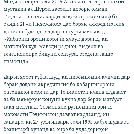
Моҳи октябри соли 2019 Ассосиатсияи расонаҳои
мустақил ва Шӯрои васоити ахбори оммаи
Тоҷикистон амалкарди мақомотро мухолиф ба
банди 21 –и Низомнома дар бораи аккредитатсия
дониста буданд, ки дар он гуфта мешавад:
«Хабарнигорони хориҷӣ ҳуқуқ доранд, ки
матолиби худ, маводи радиоӣ, видеоӣ ва
телевизионро бидуни сензура, озодона нашр
намоянд».
Дар изҳорот гуфта шуд, ки низомномаи кунунӣ дар
бораи додани акредитасия ба хабарнигорони
расонаҳои хориҷӣ дар Тоҷикистон куҳна шудааст
ва ба меъёрҳои қонуни куҳна дар бораи матбуот
такя мекунад. Созмонҳои рӯзноманигорӣ аз
мақомоти Тоҷикистон даъват кардаанд, ин
санадро, ки 27-уми январи соли 1995 қабул шудааст,
бознигарӣ кунанд ва онро ба уҳдадориҳои