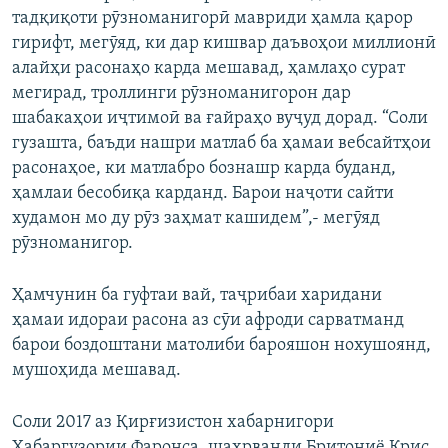
тадқиқоти рӯзноманигорӣ мавриди ҳамла қарор
гирифт, мегӯяд, ки дар кишвар даъвоҳои миллионӣ
алайҳи расонаҳо карда мешавад, ҳамлаҳо сурат
мегирад, троллинги рӯзноманигорон дар
шабакаҳои иҷтимоӣ ва ғайраҳо вуҷуд дорад. “Соли
гузашта, баъди нашри матлаб ба ҳамаи вебсайтҳои
расонаҳое, ки матлабро бознашр карда буданд,
ҳамлаи бесобиқа карданд. Барои наҷоти сайти
худамон мо ду рӯз заҳмат кашидем”,- мегӯяд
рӯзноманигор.
Ҳамчунин ба гуфтаи вай, таҷрибаи харидани
ҳамаи идораи расона аз сӯи афроди сарватманд
барои боздоштани матолиби барояшон нохушоянд,
мушоҳида мешавад.
Соли 2017 аз Қирғизистон хабарнигори
Хабаргузории Фаронса, шаҳрванди Бритониё Крис