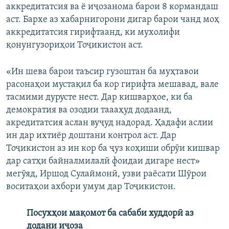
аккредитатсия ва ё иҷозанома барои 8 кормандаш
аст. Бархе аз хабарнигорони дигар барои чанд моҳ
аккредитатсия гирифтаанд, ки мухолифи
қонунгузориҳои Тоҷикистон аст.
«Ин шева барои таъсир гузоштан ба муҳтавои
расонаҳои мустақил ба кор гирифта мешавад, вале
тасмими дурусте нест. Дар кишварҳое, ки ба
демократия ва озодии таааҳуд додаанд,
акредитатсия аслан вуҷуд надорад. Ҳадафи аслии
ин дар ихтиёр доштани контрол аст. Дар
Тоҷикистон аз ин кор ба ҷуз коҳиши обрӯи кишвар
дар сатҳи байналмилалӣ фоидаи дигаре нест»
мегӯяд, Иршод Сулаймонӣ, узви раёсати Шӯрои
воситаҳои ахбори умум дар Тоҷикистон.
Посухҳои мақомот ба сабаби худдорӣ аз
додани иҷоза