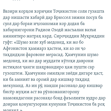
Вазири корҳои хориҷии Тоҷикистон соли гузашта
дар нишасти хабарӣ дар Брюссел зимни посух ба
суол дар бораи иҷозаномаи кор додан ба
хабарнигорони Радиои Озодӣ масъалаи вазъи
амниятиро матраҳ кард. Сироҷиддин Муҳриддин
гуфт: «Шумо хеле хуб медонед, ки мо бо
Афғонистон ҳаммарз ҳастем, ки аз он ҷо
таҳдидҳои фаровоне мерасад. Ҳамчунин шумо
медонед, ки мо дар муддати кӯтоҳи даврони
истиқлол ҷанги шаҳрвандиро ҳам пушти сар
гузоштем. Ҳамчунин омилҳои зиёди дигаре ҳаст,
ки ба амният ва оромӣ дар кишвар таҳдид
мекунанд. Аз ин рӯ, нақши расонаҳо дар кишвар
бисёр муҳим аст ва рӯзноманигорону
намояндагони расонаҳо бояд фаъолияти худро дар
доираи қонунгузории кунунии Тоҷикистон ба роҳ
монанд.»