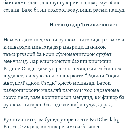
байналмилалӣ ва қонунгузории кишвар мутобиқ
созанд. Вале ба ин изҳорот вокуниши расмӣ нашуд.
На танҳо дар Тоҷикистон аст
Намояндагони ҷомеаи рӯзноманигорӣ дар тамоми
кишварҳои минтақа дар мавриди шаклҳои
таъсиргузорӣ ба кори рӯзноманигорон суҳбат
мекунанд. Дар Қирғизистон бахши қирғизии
Радиои Озодӣ ҳамчун расонаи маҳаллӣ сабти ном
шудааст, ки муассиси он ширкати “Радиои Озоди
Аврупо/Радиои Озодӣ” ҳисоб мешавад. Барои
хабарнигорони маҳаллӣ ҳангоми кор иҷозанома
зарур нест, вале коршиносон мегӯянд, ки фишор ба
рӯзноманигорон ба андозаи кофӣ вуҷуд дорад.
Рӯзноманигор ва бунёдгузори сайти FactCheck.kg
Болот Темиров, ки январи имсол баъди як