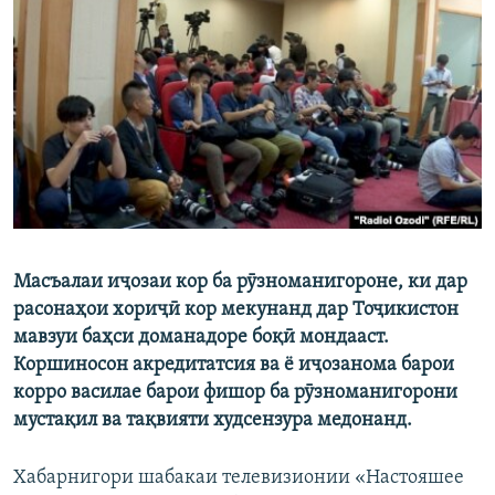
ГУЗОРИШҲОИ РАДИОӢ
Русский
ПАЙГИРӢ КУНЕД
Ҳамаи сомонаҳои RFE/RL
Масъалаи иҷозаи кор ба рӯзноманигороне, ки дар
расонаҳои хориҷӣ кор мекунанд дар Тоҷикистон
мавзуи баҳси доманадоре боқӣ мондааст.
Коршиносон акредитатсия ва ё иҷозанома барои
корро василае барои фишор ба рӯзноманигорони
мустақил ва тақвияти худсензура медонанд.
Хабарнигори шабакаи телевизионии «Настояшее