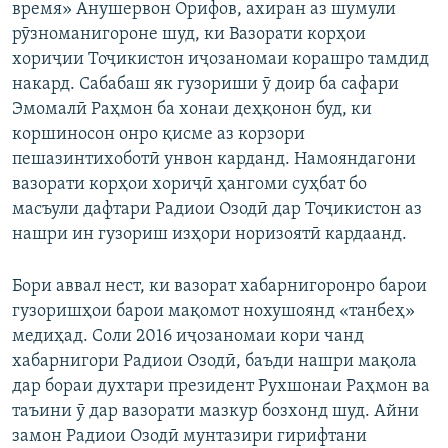
время» Анушервон Орифов, ахиран аз шумули
рӯзноманигороне шуд, ки Вазорати корҳои
хориҷии Тоҷикистон иҷозаномаи корашро тамдид
накард. Сабабаш як гузориши ӯ доир ба сафари
Эмомалӣ Раҳмон ба хонаи деҳқонон буд, ки
коршиносон онро қисме аз корзори
пешазинтихоботӣ унвон карданд. Намояндагони
вазорати корҳои хориҷӣ ҳангоми суҳбат бо
масъули дафтари Радиои Озодӣ дар Тоҷикистон аз
нашри ин гузориш изҳори норизоятӣ кардаанд.
Бори аввал нест, ки вазорат хабарнигоронро барои
гузоришҳои барои мақомот нохушоянд «танбеҳ»
медиҳад. Соли 2016 иҷозаномаи кори чанд
хабарнигори Радиои Озодӣ, баъди нашри мақола
дар бораи духтари президент Рухшонаи Раҳмон ва
таъини ӯ дар вазорати мазкур бозхонд шуд. Айни
замон Радиои Озодӣ мунтазири гирифтани