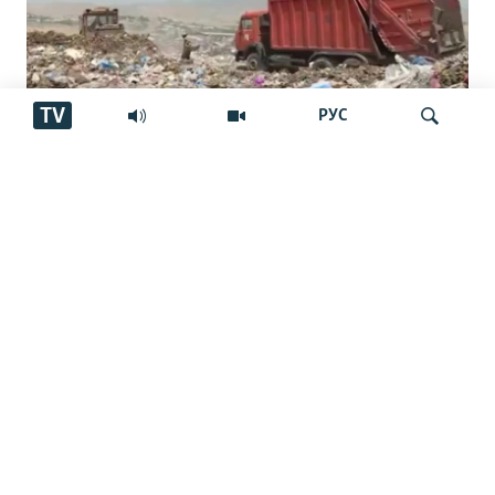
TV
РУС
Ширкати чиниро барои коркарди
Ҷустуҷӯ
партовҳо ба Тоҷикистон меоранд