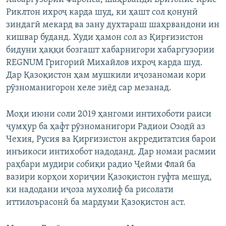
Риклтон ихроҷ карда шуд, ки ҳашт сол қонунӣ
зиндагӣ мекард ва зану духтараш шаҳрвандони ин
кишвар буданд. Худи ҳамон сол аз Қирғизистон
бидуни ҳаққи бозгашт хабарнигори хабаргузории
REGNUM Григорий Михайлов ихроҷ карда шуд.
Дар Қазоқистон ҳам мушкили иҷозаномаи кори
рӯзноманигорон хеле зиёд сар мезанад.
Моҳи июни соли 2019 ҳангоми интихоботи раиси
ҷумҳур ба ҳафт рӯзноманигори Радиои Озодӣ аз
Чехия, Русия ва Қирғизистон акрредитатсия барои
инъикоси интихобот надоданд. Дар номаи расмии
раҳбари мудири собиқи радио Ҷейми Флай ба
вазири корҳои хориҷии Қазоқистон гуфта мешуд,
ки надодани иҷоза мухолиф ба рисолати
иттилоърасонӣ ба мардуми Қазоқистон аст.