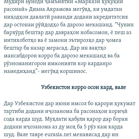
Мудири Бунёди ҷамъиятии «Маркази ҳуқуқии
расонаӣ» Диана Акрамова мегӯяд, ки умдатан
ниҳодҳои давлатӣ раванди додани акредитатсия
дар остонаи рӯйдодҳо ба дарозо мекашанд. “Чунин
бархӯрд бештар дар давраҳои нобасомон, ё пеш аз
интихоботҳо ва ё замони эътирозҳо дар ҷомеа
бештар ба назар мерасад. Дар ин вақтҳо
мансабдорон корро ба дарозо мекашанд ва ба
рӯзноманигорон имконияти кор карданро
намедиҳанд”- мегӯяд коршинос.
Узбекистон корро осон кард, вале
Дар Узбекистон дар июни имсол бо қарори ҳукумат
тартиби додани иҷозанома ба расонаҳои хориҷӣ
сода карда шуд. Муҳлати қабули қарор дар бораи
додани иҷозанома аз ду моҳ ба 5 рӯз кам карда
шуд. Вале тавре eurasia.net менависад дар ин