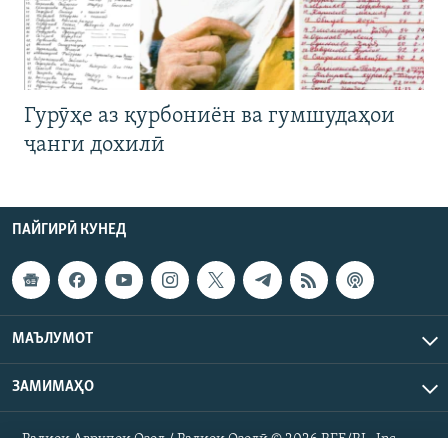
Гурӯҳе аз қурбониён ва гумшудаҳои
ҷанги дохилӣ
ПАЙГИРӢ КУНЕД
МАЪЛУМОТ
ЗАМИМАҲО
Радиои Аврупои Озод / Радиои Озодӣ © 2026 RFE/RL. Inc.