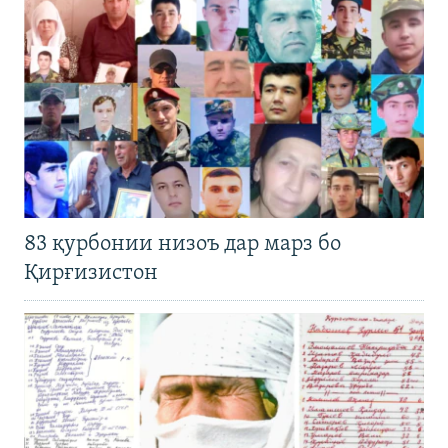
83 қурбонии низоъ дар марз бо
Қирғизистон