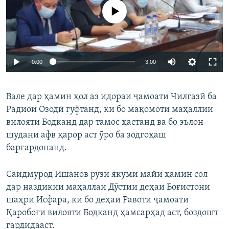
Феълан кор намекунад
Auto
0:00
3:00
240p
Вале дар ҳамин ҳол аз идораи ҷамоати Чилгазӣ ба
360p
Радиои Озодӣ гуфтанд, ки бо мақомоти маҳаллии
Auto
240p
360p
480p
480p
вилояти Бодканд дар тамос ҳастанд ва бо эълон
720p
шудани афв қарор аст ӯро ба зодгоҳаш
720p
1080p
баргардонанд.
1080p
Саидмурод Ишанов рӯзи якуми майи ҳамин сол
дар наздикии маҳаллаи Дӯстии деҳаи Боғистони
шаҳри Исфара, ки бо деҳаи Равоти ҷамоати
Қаробоғи вилояти Бодканд ҳамсарҳад аст, боздошт
гардидааст.