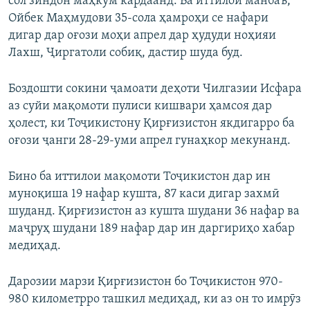
сол зиндон маҳкум кардаанд. Ба иттилои манбаъ,
Ойбек Маҳмудови 35-сола ҳамроҳи се нафари
дигар дар оғози моҳи апрел дар ҳудуди ноҳияи
Лахш, Ҷиргатоли собиқ, дастир шуда буд.
Боздошти сокини ҷамоати деҳоти Чилгазии Исфара
аз суйи мақомоти пулиси кишвари ҳамсоя дар
ҳолест, ки Тоҷикистону Қирғизистон якдигарро ба
оғози ҷанги 28-29-уми апрел гунаҳкор мекунанд.
Бино ба иттилои мақомоти Тоҷикистон дар ин
муноқиша 19 нафар кушта, 87 каси дигар захмӣ
шуданд. Қирғизистон аз кушта шудани 36 нафар ва
маҷруҳ шудани 189 нафар дар ин даргириҳо хабар
медиҳад.
Дарозии марзи Қирғизистон бо Тоҷикистон 970-
980 километрро ташкил медиҳад, ки аз он то имрӯз