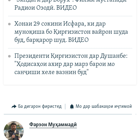
"Зиндагӣ дар Ворух". Филми мустанади
Радиои Озодӣ. ВИДЕО
Хонаи 29 сокини Исфара, ки дар
муноқиша бо Қирғизистон вайрон шуда
буд, барқарор шуд. ВИДЕО
Президенти Қирғизистон дар Душанбе:
"Ҳодисаҳои ахир дар марз барои мо
санҷиши хеле вазнин буд"
Ба дигарон фиристед
Мо дар шабакаҳои иҷтимоӣ
Фарзон Муҳаммадӣ