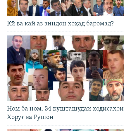
Кӣ ва кай аз зиндон хоҳад баромад?
Ном ба ном. 34 кушташудаи ҳодисаҳои
Хоруғ ва Рӯшон