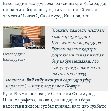
Баҳоваддин Баҳодурзода, раиси шаҳри Исфара, дар
нишасти хабариаш гуфт, ки ӯ сокини 50-солаи
ҷамоати Чилгазӣ, Саидмурод Ишанов, аст.
"Сокини ҷамоати Чилгазӣ
ҳоло дар ҷумҳурии
Қирғизистон қарор дорад.
Рӯзҳои наздик қарори
Баҳоваддин
додгоҳи ин давлат нисбат
Баҳодурзода
ба ӯ қабул мешавад. Мо
гуфтушунид дорем ва ин
шаҳрвандро озод
мекунем. Вай ғайриқонунӣ сарҳадро убур
кардааст", -- шарҳ дод раиси Исфара.
Рӯзи 19-уми июл, вақте ба хавлии Саидмурод
Ишанов рафтем, пайвандонаш дар ин бора
нахостанд видеоӣ сӯҳбат кунанд, вале дар суҳбати