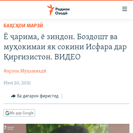
Пайвандҳои
дастрасӣ
Ҷаҳиш
БАҲСҲОИ МАРЗӢ
ба
ГӮШАҲО
Ё ҷарима, ё зиндон. Боздошт ва
мояи
ГАПИ ОЗОД
СИЁСАТ
аслӣ
муҳокимаи як сокини Исфара дар
РӮЗГОРИ МУҲОҶИР
Ҷаҳиш
ИҚТИСОД
Қирғизистон. ВИДЕО
ба
САЛОМ, ХОҲАР
ҶОМЕА
феҳристи
Фарзон Муҳаммадӣ
ТАҲҚИҚОТ
ҚАЗИЯИ "КРОКУС"
аслӣ
Ҷаҳиш
Июл 20, 2021
ҶАНГ ДАР УКРАИНА
ОСИЁИ МАРКАЗӢ
ба
НАЗАРИ МАРДУМ
ФАРҲАНГ
Ба дигарон фиристед
ҷустор
ЧАНДРАСОНАӢ
МЕҲМОНИ ОЗОДӢ
БЛОГИСТОН
Мо дар Google
РӮЙХАТҲО
ВАРЗИШ
ОЗОДӢ ОНЛАЙН
ВИДЕО
КИТОБҲОИ ОЗОДӢ
НИГОРИСТОН