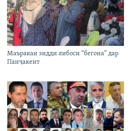
Маъракаи зидди либоси “бегона” дар
Панҷакент