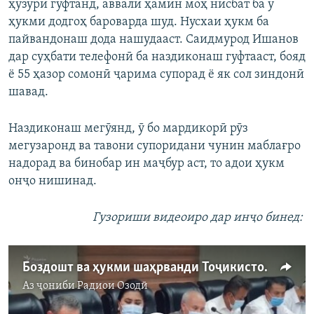
ҳузурӣ гуфтанд, аввали ҳамин моҳ нисбат ба ӯ
ҳукми додгоҳ бароварда шуд. Нусхаи ҳукм ба
пайвандонаш дода нашудааст. Саидмурод Ишанов
дар суҳбати телефонӣ ба наздиконаш гуфтааст, бояд
ё 55 ҳазор сомонӣ ҷарима супорад ё як сол зиндонӣ
шавад.
Наздиконаш мегӯянд, ӯ бо мардикорӣ рӯз
мегузаронд ва тавони супоридани чунин маблағро
надорад ва бинобар ин маҷбур аст, то адои ҳукм
онҷо нишинад.
Гузориши видеоиро дар инҷо бинед:
Боздошт ва ҳукми шаҳрванди Тоҷикистон дар Қирғизистон
Аз ҷониби
Радиои Озодӣ