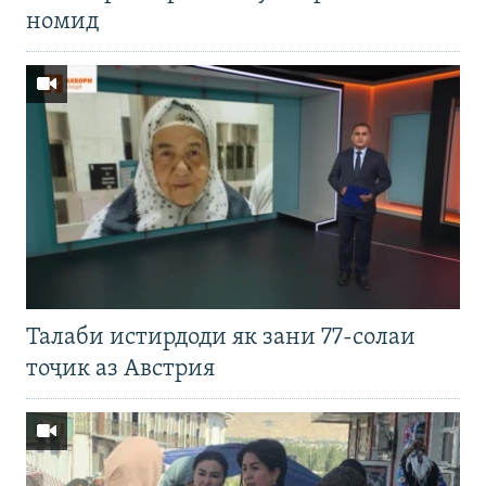
номид
Талаби истирдоди як зани 77-солаи
тоҷик аз Австрия