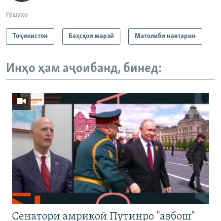
Гӯшаҳо
Тоҷикистон
Баҳсҳои марзӣ
Матолиби навтарин
Инҳо ҳам аҷоибанд, бинед:
Cенатори амрикоӣ Путинро "авбош"