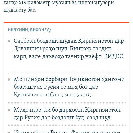
танҳо 519 километр муайян ва нишонагузорӣ
шудаасту бас.
ИНЧУНИН, БИХОНЕД:
Сарбози боздоштшудаи Қирғизистон дар
Деваштич раҳо шуд. Бишкек тасдиқ
кард, вале даъвоҳо тағйир наёфт. ВИДЕО
Мошинҳои борбари Тоҷикистон ҳангоми
бозгашт аз Русия се моҳ боз дар
Қирғизистон банд мондаанд
Муҳоҷире, ки бо дархости Қирғизистон
дар Русия дар боздошт буд, озод шуд