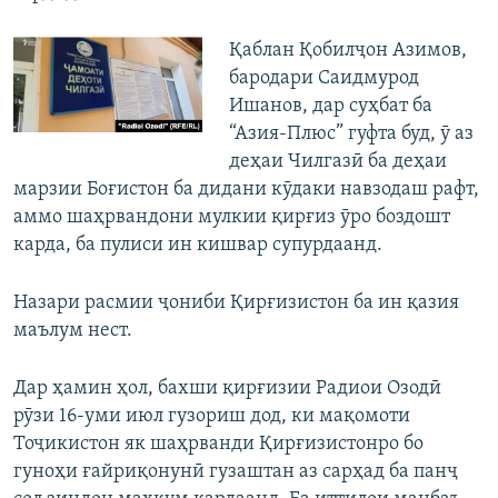
Қаблан Қобилҷон Азимов,
бародари Саидмурод
Ишанов, дар суҳбат ба
“Азия-Плюс” гуфта буд, ӯ аз
деҳаи Чилгазӣ ба деҳаи
марзии Боғистон ба дидани кӯдаки навзодаш рафт,
аммо шаҳрвандони мулкии қирғиз ӯро боздошт
карда, ба пулиси ин кишвар супурдаанд.
Назари расмии ҷониби Қирғизистон ба ин қазия
маълум нест.
Дар ҳамин ҳол, бахши қирғизии Радиои Озодӣ
рӯзи 16-уми июл гузориш дод, ки мақомоти
Тоҷикистон як шаҳрванди Қирғизистонро бо
гуноҳи ғайриқонунӣ гузаштан аз сарҳад ба панҷ