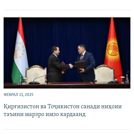
ФЕВРАЛ 21, 2025
Қирғизистон ва Тоҷикистон санади ниҳоии
таъини марзро имзо кардаанд