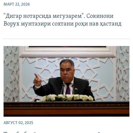
МАРТ 22, 2026
ГУЗОРИШҲОИ РАДИОӢ
Русский
"Дигар нотарсида мегузарем". Сокинони
Ворух мунтазири сохтани роҳи нав ҳастанд
ПАЙГИРӢ КУНЕД
Ҳамаи сомонаҳои RFE/RL
АВГУСТ 02, 2025