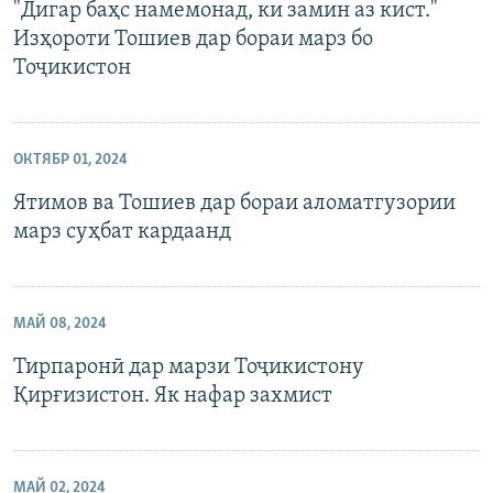
"Дигар баҳс намемонад, ки замин аз кист."
Изҳороти Тошиев дар бораи марз бо
Тоҷикистон
ОКТЯБР 01, 2024
Ятимов ва Тошиев дар бораи аломатгузории
марз суҳбат кардаaнд
МАЙ 08, 2024
Тирпаронӣ дар марзи Тоҷикистону
Қирғизистон. Як нафар захмист
МАЙ 02, 2024