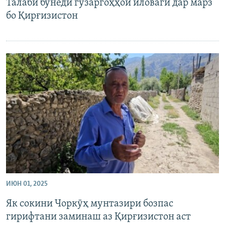
Талаби бунёди гузаргоҳҳои иловагӣ дар марз
бо Қирғизистон
ИЮН 01, 2025
Як сокини Чоркӯҳ мунтазири бозпас
гирифтани заминаш аз Қирғизистон аст