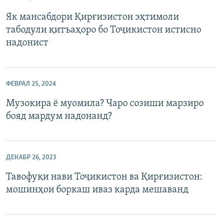
Як мансабдори Қирғизистон эҳтимоли
табодули қитъаҳоро бо Тоҷикистон истисно
надонист
ФЕВРАЛ 25, 2024
Музокира ё муомила? Чаро созиши марзиро
бояд мардум надонанд?
ДЕКАБР 26, 2023
Тавофуқи нави Тоҷикистон ва Қирғизистон:
мошинҳои боркаш иваз карда мешаванд