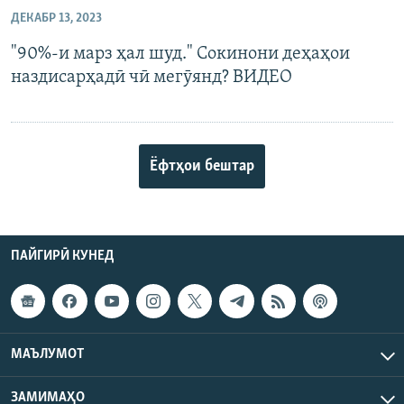
ДЕКАБР 13, 2023
"90%-и марз ҳал шуд." Сокинони деҳаҳои
наздисарҳадӣ чӣ мегӯянд? ВИДЕО
Ёфтҳои бештар
ПАЙГИРӢ КУНЕД
МАЪЛУМОТ
ЗАМИМАҲО