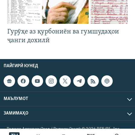
Гурӯҳе аз қурбониён ва гумшудаҳои
ҷанги дохилӣ
ПАЙГИРӢ КУНЕД
МАЪЛУМОТ
ЗАМИМАҲО
Радиои Аврупои Озод / Радиои Озодӣ © 2026 RFE/RL. Inc.