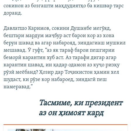
сокинон аз бозгашти маҳдудиятҳо ба кишвар тарс
доранд.
Давлатшо Каримов, сокини Душанбе мегӯяд,
бештари мардум маҷбур аст барои кор аз хона
берун шавад ва агар набарояд, зиндагиаш мушкил
мешавад. Ӯ гуфт, “аз як тараф барои пешгирии
беморӣ карантин хуб аст. Аз тарафи дигар агар
карантин шавад, ин қадар одамон аз куҷо ризқу
рӯзӣ меёбанд? Ҳозир дар Тоҷикистон ҳамин хел
шудаст, ки рӯзе кор набароед, зиндагӣ пеш
намеравад.”
Тасмиме, ки президент
аз он ҳимоят кард