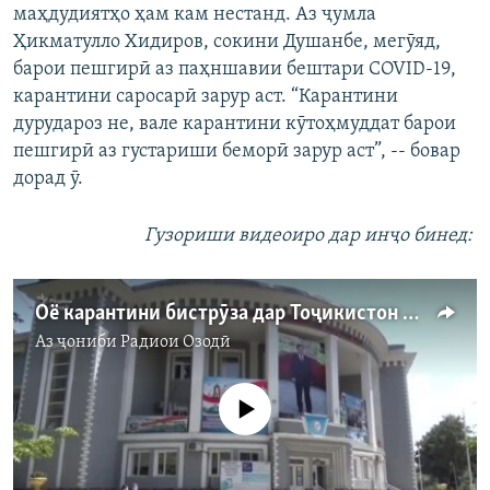
маҳдудиятҳо ҳам кам нестанд. Аз ҷумла
Ҳикматулло Хидиров, сокини Душанбе, мегӯяд,
барои пешгирӣ аз паҳншавии бештари COVID-19,
карантини саросарӣ зарур аст. “Карантини
дурудароз не, вале карантини кӯтоҳмуддат барои
пешгирӣ аз густариши беморӣ зарур аст”, -- бовар
дорад ӯ.
Гузориши видеоиро дар инҷо бинед:
Оё карантини бистрӯза дар Тоҷикистон имкон дорад? Назари мардум
Аз ҷониби
Радиои Озодӣ
Феълан кор намекунад