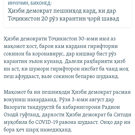
ИНЧУНИН, БИХОНЕД:
Ҳизби демократ пешниҳод кард, ки дар
Тоҷикистон 20 рӯз карантин ҷорӣ шавад
Ҳизби демократи Тоҷикистон 30-юми июл аз
мақомот хост, барои кам кардани гирифтории
сокинон ба коронавирус, дар кишвар бист рӯз
карантин эълон кунанд. Далели раҳбарияти ҳизб
ин аст, ки шумори гирифторон нисбат ба чанд моҳ
пеш афзудааст, вале сокинон бепарво шудаанд.
Мақомот ба ин пешниҳоди Ҳизби демократ расман
вокуниш накардаанд. Рӯзи 3-юми август дар
Вазорати тандурустӣ ба хабарнигорони Радиои
Озодӣ гуфтанд, дархости Ҳизби демократ ба Ситоди
муқобила бо COVID-19 равона шудааст. Онҳо дар ин
бора ҳеч шарҳ намедиҳанд.