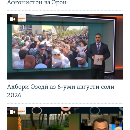
Афғонистон ва Эрон
Ахбори Озодӣ аз 6-уми августи соли
2026