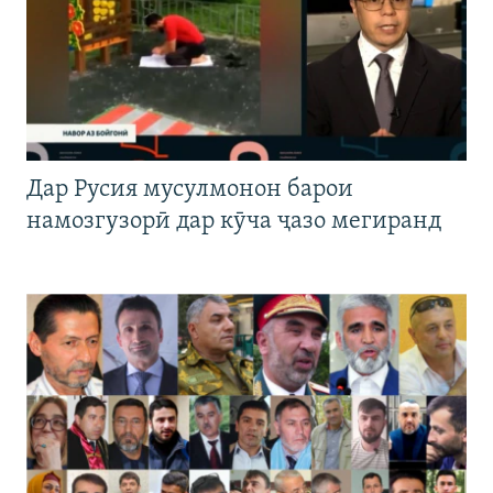
Дар Русия мусулмонон барои
намозгузорӣ дар кӯча ҷазо мегиранд