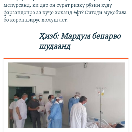
мепурсанд, ки дар он сурат ризқу рӯзии худу
фарзандонро аз куҷо хоҳанд ёфт? Ситоди муқобила
бо коронавирус хомӯш аст.
Ҳизб: Мардум бепарво
шудаанд