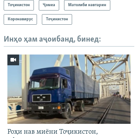
Тоҷикистон
Ҷомeа
Матолиби навтарин
Коронавирус
Тоҷикистон
Инҳо ҳам аҷоибанд, бинед:
Роҳи нав миёни Тоҷикистон,