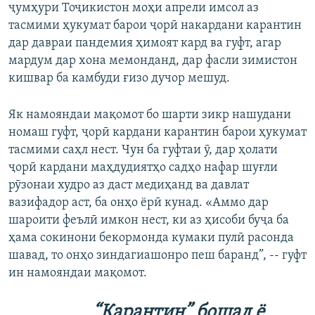
ҷумҳури Тоҷикистон моҳи апрели имсол аз
тасмими ҳукумат барои ҷорӣ накардани карантин
дар давраи пандемия ҳимоят кард ва гуфт, агар
мардум дар хона мемонданд, дар фасли зимистон
кишвар ба камбуди ғизо дучор мешуд.
Як намояндаи мақомот бо шарти зикр нашудани
номаш гуфт, ҷорӣ кардани карантин барои ҳукумат
тасмими саҳл нест. Чун ба гуфтаи ӯ, дар ҳолати
ҷорӣ кардани маҳдудиятҳо садҳо нафар шуғли
рӯзонаи худро аз даст медиҳанд ва давлат
вазифадор аст, ба онҳо ёрӣ кунад. «Аммо дар
шароити феълӣ имкон нест, ки аз ҳисоби буҷа ба
ҳама сокинони бекормонда кумаки пулӣ расонда
шавад, то онҳо зиндагиашонро пеш баранд”, -- гуфт
ин намояндаи мақомот.
“Карантин” бошад ё