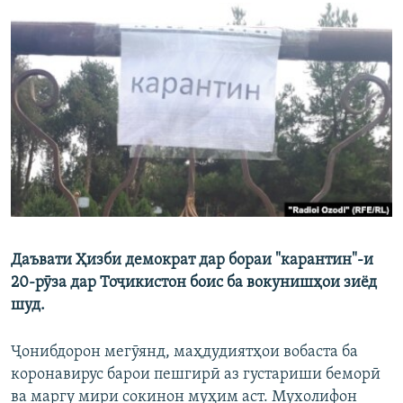
ГУЗОРИШҲОИ РАДИОӢ
Русский
ПАЙГИРӢ КУНЕД
Ҳамаи сомонаҳои RFE/RL
Даъвати Ҳизби демократ дар бораи "карантин"-и
20-рӯза дар Тоҷикистон боис ба вокунишҳои зиёд
шуд.
Ҷонибдорон мегӯянд, маҳдудиятҳои вобаста ба
коронавирус барои пешгирӣ аз густариши беморӣ
ва маргу мири сокинон муҳим аст. Мухолифон