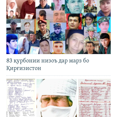
83 қурбонии низоъ дар марз бо
Қирғизистон