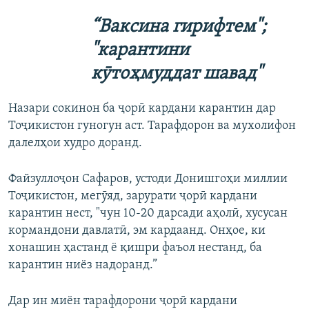
“Ваксина гирифтем";
"карантини
кӯтоҳмуддат шавад"
Назари сокинон ба ҷорӣ кардани карантин дар
Тоҷикистон гуногун аст. Тарафдорон ва мухолифон
далелҳои худро доранд.
Файзуллоҷон Сафаров, устоди Донишгоҳи миллии
Тоҷикистон, мегӯяд, зарурати ҷорӣ кардани
карантин нест, "чун 10-20 дарсади аҳолӣ, хусусан
кормандони давлатӣ, эм кардаанд. Онҳое, ки
хонашин ҳастанд ё қишри фаъол нестанд, ба
карантин ниёз надоранд.”
Дар ин миён тарафдорони ҷорӣ кардани