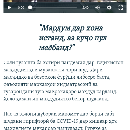
Auto
0:00
2:40
240p
"Мардум дар хона
360p
Auto
240p
360p
480p
истанд, аз куҷо пул
480p
меёбанд?"
720p
720p
1080p
1080p
Соли гузашта ба хотири пандемия дар Тоҷикистон
маҳдудиятҳои муваққатӣ ҷорӣ шуд. Дари
масҷидҳо ва бозорҳои фурӯши либосро баста,
фаъолияти марказҳои хидматрасонӣ ва
гузарондани тӯю маъракаҳоро маҳдуд карданд.
Ҳоло ҳамаи ин маҳдудиятҳо бекор шудаанд.
Пас аз эълони дубораи мақомот дар бораи сабт
шудани гирифторӣ ба COVID-19 дар кишвар ҳеч
маҳдудияте муқаррар нашудааст. Гуруҳе аз