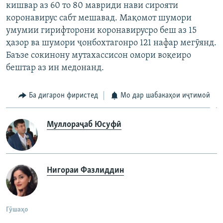
кишвар аз 60 то 80 мавриди нави сирояти
коронавирус сабт мешавад. Мақомот шумори
умумии гирифторони коронавирусро беш аз 15
ҳазор ва шумори ҷонбохтагонро 121 нафар мегӯянд.
Баъзе сокинону мутахассисон омори воқеиро
бештар аз ин медонанд.
Ба дигарон фиристед
Мо дар шабакаҳои иҷтимоӣ
Муллораҷаб Юсуфӣ
Нигораи Фазлиддин
Гӯшаҳо