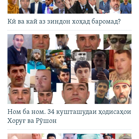
Кӣ ва кай аз зиндон хоҳад баромад?
Ном ба ном. 34 кушташудаи ҳодисаҳои
Хоруғ ва Рӯшон