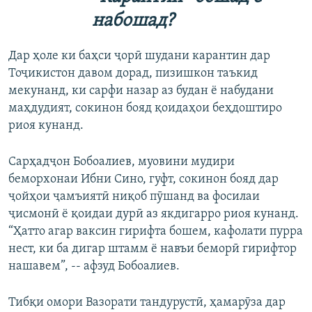
набошад?
Дар ҳоле ки баҳси ҷорӣ шудани карантин дар
Тоҷикистон давом дорад, пизишкон таъкид
мекунанд, ки сарфи назар аз будан ё набудани
маҳдудият, сокинон бояд қоидаҳои беҳдоштиро
риоя кунанд.
Сарҳадҷон Бобоалиев, муовини мудири
беморхонаи Ибни Сино, гуфт, сокинон бояд дар
ҷойҳои ҷамъиятӣ ниқоб пӯшанд ва фосилаи
ҷисмонӣ ё қоидаи дурӣ аз якдигарро риоя кунанд.
“Ҳатто агар ваксин гирифта бошем, кафолати пурра
нест, ки ба дигар штамм ё навъи беморӣ гирифтор
нашавем”, -- афзуд Бобоалиев.
Тибқи омори Вазорати тандурустӣ, ҳамарӯза дар