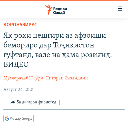
Пайвандҳои
дастрасӣ
Ҷаҳиш
КОРОНАВИРУС
ба
ГӮШАҲО
Як роҳи пешгирӣ аз афзоиши
мояи
ГАПИ ОЗОД
СИЁСАТ
аслӣ
бемориро дар Тоҷикистон
РӮЗГОРИ МУҲОҶИР
Ҷаҳиш
ИҚТИСОД
гуфтанд, вале на ҳама розиянд.
ба
САЛОМ, ХОҲАР
ҶОМЕА
ВИДЕО
феҳристи
ТАҲҚИҚОТ
ҚАЗИЯИ "КРОКУС"
аслӣ
Муллораҷаб Юсуфӣ
Нигораи Фазлиддин
Ҷаҳиш
ҶАНГ ДАР УКРАИНА
ОСИЁИ МАРКАЗӢ
ба
Август 04, 2021
НАЗАРИ МАРДУМ
ФАРҲАНГ
ҷустор
ЧАНДРАСОНАӢ
Ба дигарон фиристед
МЕҲМОНИ ОЗОДӢ
БЛОГИСТОН
РӮЙХАТҲО
ВАРЗИШ
ОЗОДӢ ОНЛАЙН
ВИДЕО
Мо дар Google
КИТОБҲОИ ОЗОДӢ
НИГОРИСТОН