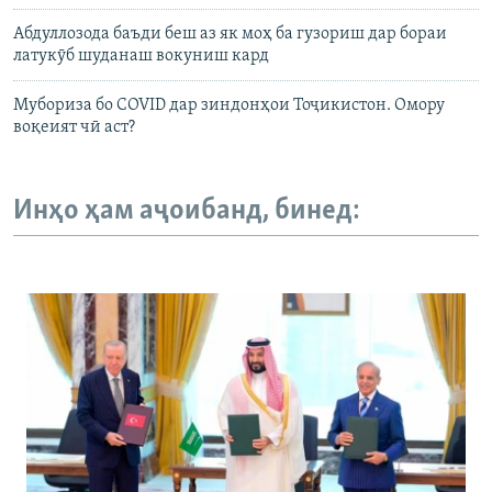
Абдуллозода баъди беш аз як моҳ ба гузориш дар бораи
латукӯб шуданаш вокуниш кард
Мубориза бо COVID дар зиндонҳои Тоҷикистон. Омору
воқеият чӣ аст?
Инҳо ҳам аҷоибанд, бинед: