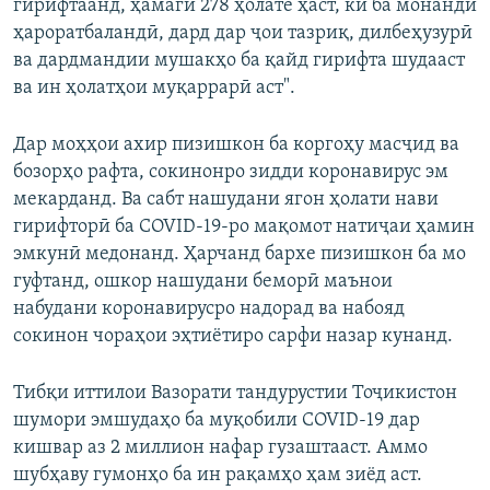
гирифтаанд, ҳамагӣ 278 ҳолате ҳаст, ки ба монанди
ҳароратбаландӣ, дард дар ҷои тазриқ, дилбеҳузурӣ
ва дардмандии мушакҳо ба қайд гирифта шудааст
ва ин ҳолатҳои муқаррарӣ аст".
Дар моҳҳои ахир пизишкон ба коргоҳу масҷид ва
бозорҳо рафта, сокинонро зидди коронавирус эм
мекарданд. Ва сабт нашудани ягон ҳолати нави
гирифторӣ ба COVID-19-ро мақомот натиҷаи ҳамин
эмкунӣ медонанд. Ҳарчанд бархе пизишкон ба мо
гуфтанд, ошкор нашудани беморӣ маънои
набудани коронавирусро надорад ва набояд
сокинон чораҳои эҳтиётиро сарфи назар кунанд.
Тибқи иттилои Вазорати тандурустии Тоҷикистон
шумори эмшудаҳо ба муқобили COVID-19 дар
кишвар аз 2 миллион нафар гузаштааст. Аммо
шубҳаву гумонҳо ба ин рақамҳо ҳам зиёд аст.