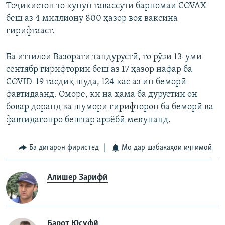
Тоҷикистон то кунун тавассути барномаи COVAX
беш аз 4 миллиону 800 ҳазор воя ваксина
гирифтааст.
Ба иттилои Вазорати тандурустӣ, то рӯзи 13-уми
сентябр гирифтории беш аз 17 ҳазор нафар ба
COVID-19 тасдиқ шуда, 124 кас аз ин беморӣ
фавтидаанд. Оморе, ки на ҳама ба дурустии он
бовар доранд ва шумори гирифторон ба беморӣ ва
фавтидагонро бештар арзёбӣ мекунанд.
Ба дигарон фиристед
Мо дар шабакаҳои иҷтимоӣ
Алишер Зарифӣ
Барот Юсуфӣ