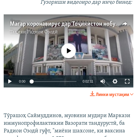
Гузориши видеоиро дар инҷо бинед:
Магар коронавирус дар Тоҷикистон нобуд шуд?
Таҳияи
Радиои Озодӣ
Феълан кор намекунад
0:00
0:02:11
Линки мустақим
Тӯрашоҳ Саймуддинов, муовини мудири Маркази
иммунопрофилактикии Вазорати тандурустӣ, ба
Радиои Озодӣ гуфт, "миёни шахсоне, ки ваксина