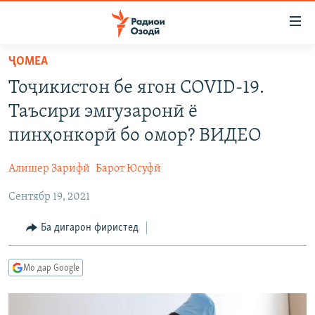
Пайвандҳои
дастрасӣ
Ҷаҳиш
ҶОМEА
ба
ГӮШАҲО
Тоҷикистон бе ягон COVID-19.
мояи
ГАПИ ОЗОД
СИЁСАТ
аслӣ
Таъсири эмгузаронӣ ё
РӮЗГОРИ МУҲОҶИР
Ҷаҳиш
ИҚТИСОД
пинҳонкорӣ бо омор? ВИДЕО
ба
САЛОМ, ХОҲАР
ҶОМЕА
феҳристи
Алишер Зарифӣ
Барот Юсуфӣ
ТАҲҚИҚОТ
ҚАЗИЯИ "КРОКУС"
аслӣ
Ҷаҳиш
Сентябр 19, 2021
ҶАНГ ДАР УКРАИНА
ОСИЁИ МАРКАЗӢ
ба
НАЗАРИ МАРДУМ
ФАРҲАНГ
Ба дигарон фиристед
ҷустор
ЧАНДРАСОНАӢ
МЕҲМОНИ ОЗОДӢ
БЛОГИСТОН
Мо дар Google
РӮЙХАТҲО
ВАРЗИШ
ОЗОДӢ ОНЛАЙН
ВИДЕО
КИТОБҲОИ ОЗОДӢ
НИГОРИСТОН