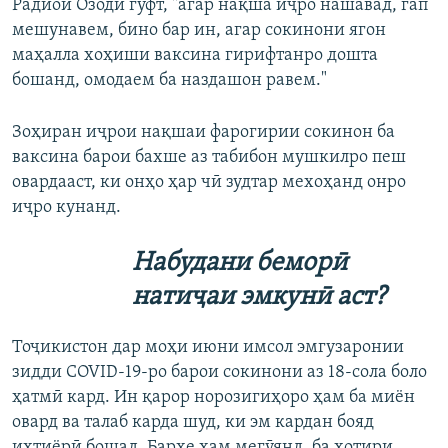
Радиои Озодӣ гуфт, "агар нақша иҷро нашавад, гап
мешунавем, бино бар ин, агар сокинони ягон
маҳалла хоҳиши ваксина гирифтанро дошта
бошанд, омодаем ба наздашон равем."
Зоҳиран иҷрои нақшаи фарогирии сокинон ба
ваксина барои бахше аз табибон мушкилро пеш
овардааст, ки онҳо ҳар чӣ зудтар мехоҳанд онро
иҷро кунанд.
Набудани беморӣ
натиҷаи эмкунӣ аст?
Тоҷикистон дар моҳи июни имсол эмгузаронии
зидди COVID-19-ро барои сокинони аз 18-сола боло
ҳатмӣ кард. Ин қарор норозигиҳоро ҳам ба миён
овард ва талаб карда шуд, ки эм кардан бояд
ихтиёрӣ бошад. Бархе ҳам мегӯянд, ба хотири