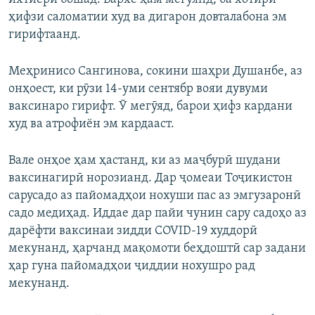
ҳифзи саломатии худ ва дигарон довталабона эм
гирифтаанд.
Меҳринисо Сангинова, сокини шаҳри Душанбе, аз
онҳоест, ки рӯзи 14-уми сентябр вояи дувуми
ваксинаро гирифт. Ӯ мегӯяд, барои ҳифз кардани
худ ва атрофиён эм кардааст.
Вале онҳое ҳам ҳастанд, ки аз маҷбурӣ шудани
ваксинагирӣ норозианд. Дар ҷомеаи Тоҷикистон
сарусадо аз пайомадҳои нохуши пас аз эмгузаронӣ
садо медиҳад. Иддае дар пайи чунин сару садоҳо аз
дарёфти ваксинаи зидди COVID-19 худдорӣ
мекунанд, ҳарчанд мақомоти беҳдоштӣ сар задани
ҳар гуна пайомадҳои ҷиддии нохушро рад
мекунанд.