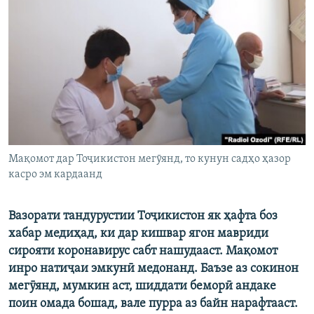
ГУЗОРИШҲОИ РАДИОӢ
Русский
ПАЙГИРӢ КУНЕД
Ҳамаи сомонаҳои RFE/RL
Мақомот дар Тоҷикистон мегӯянд, то кунун садҳо ҳазор
касро эм кардаанд
Вазорати тандурустии Тоҷикистон як ҳафта боз
хабар медиҳад, ки дар кишвар ягон мавриди
сирояти коронавирус сабт нашудааст. Мақомот
инро натиҷаи эмкунӣ медонанд. Баъзе аз сокинон
мегӯянд, мумкин аст, шиддати беморӣ андаке
поин омада бошад, вале пурра аз байн нарафтааст.