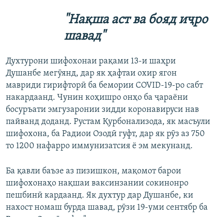
"Нақша аст ва бояд иҷро
шавад"
Духтурони шифохонаи рақами 13-и шаҳри
Душанбе мегӯянд, дар як ҳафтаи охир ягон
мавриди гирифторӣ ба бемории COVID-19-ро сабт
накардаанд. Чунин коҳишро онҳо ба ҷараёни
босуръати эмгузаронии зидди коронавируси нав
пайванд доданд. Рустам Қурбонализода, як масъули
шифохона, ба Радиои Озодӣ гуфт, дар як рӯз аз 750
то 1200 нафарро иммунизатсия ё эм мекунанд.
Ба қавли баъзе аз пизишкон, мақомот барои
шифохонаҳо нақшаи ваксинзании сокинонро
пешбинӣ кардаанд. Як духтур дар Душанбе, ки
нахост номаш бурда шавад, рӯзи 19-уми сентябр ба