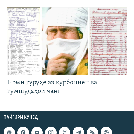
Номи гуруҳе аз қурбониён ва
гумшудаҳои ҷанг
ПАЙГИРӢ КУНЕД