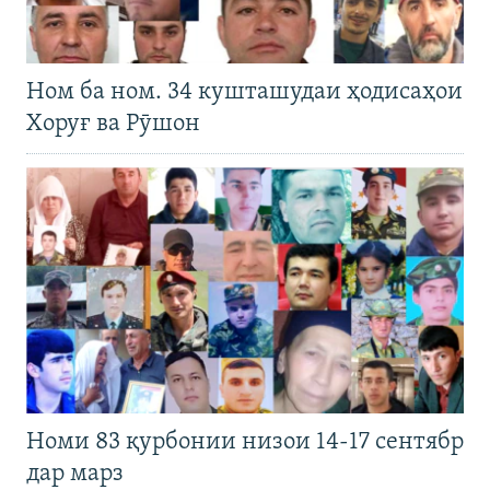
Ном ба ном. 34 кушташудаи ҳодисаҳои
Хоруғ ва Рӯшон
Номи 83 қурбонии низои 14-17 сентябр
дар марз