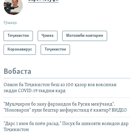
Гӯшаҳо
Тоҷикистон
Ҷомeа
Матолиби навтарин
Коронавирус
Тоҷикистон
Вобаста
Олмон ба Тоҷикистон беш аз 100 ҳазор воя воксинаи
зидди COVID-19 тақдим кард
"Муҳоҷирон бо зану фарзандон ба Русия мекӯчанд".
"Ноноварон" пули бештар мефиристанд ё камтар? ВИДЕО
"Дарс 1 июн ба поён расад." Посух ба шикояти волидон дар
Тоҷикистон