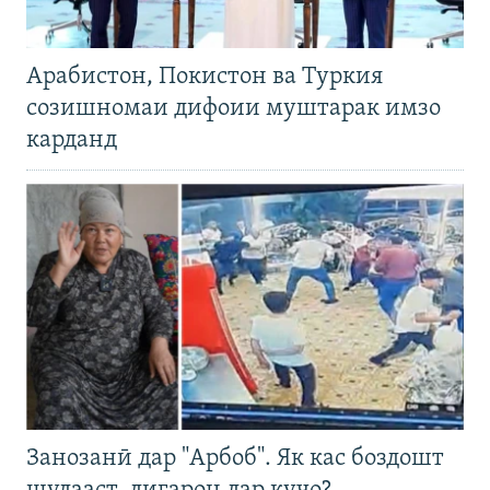
Арабистон, Покистон ва Туркия
созишномаи дифоии муштарак имзо
карданд
Занозанӣ дар "Арбоб". Як кас боздошт