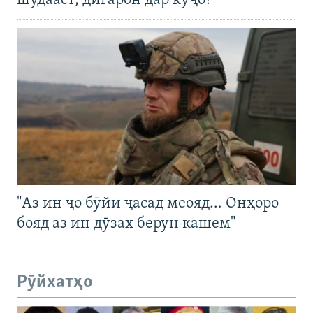
шудааст, дигарон дар куҷо?
"Аз ин ҷо бӯйи ҷасад меояд… Онҳоро
бояд аз ин дӯзах берун кашем"
Рӯйхатҳо