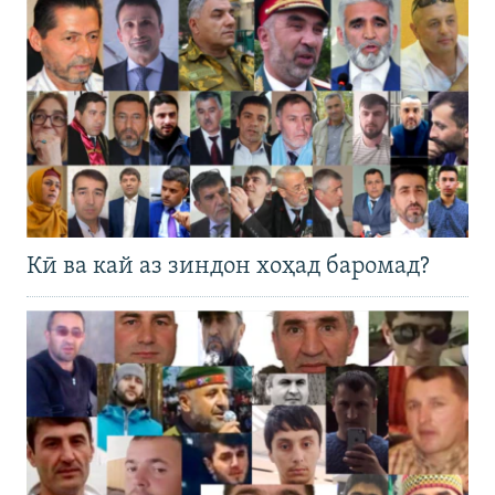
Кӣ ва кай аз зиндон хоҳад баромад?