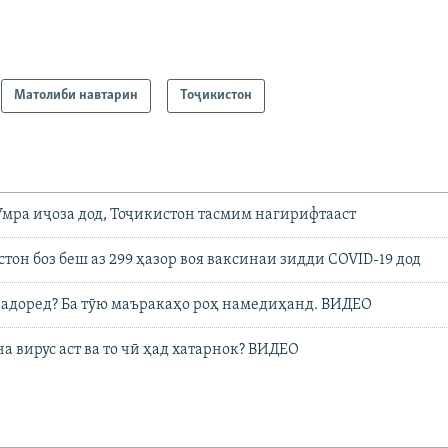
Матолиби навтарин
Тоҷикистон
Умра иҷоза дод, Тоҷикистон тасмим нагирифтааст
тон боз беш аз 299 ҳазор воя ваксинаи зидди COVID-19 дод
надоред? Ба тӯю маъракаҳо роҳ намедиҳанд. ВИДЕО
а вирус аст ва то чӣ ҳад хатарнок? ВИДЕО