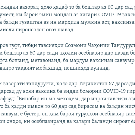
ояндаи вазорат, ҳоло ҳадаф то ба бештар аз 60 дар са
умест, ки барои эмин мондан аз хатари СOVID-19 вакс
а баъди гузаштан аз ин марҳила мумкин аст, ваксинз
 мисли пиронсолон оғоз шавад.
ров гуфт, тибқи тавсияҳои Созмони Ҷаҳонии Тандуруст
и бештар аз 60 дар сади аҳолии осебпазир дар назди 
фта бошанд, метавонанд, ба мардум ваксинаи саввумр
данро тақвият мебахшад, пешниҳод кунанд.
 вазорати тандурустӣ, ҳоло дар Тоҷикистон 57 дарсади
 дарсад ду вояи ваксина ба зидди бемории СОVID-19 ги
 афзуд: “Бинобар ин мо мехоҳем, дар иҷрои тавсияи ав
о ба ҳадди имкон то 60 дар сад бирасем ва баъдан нис
саввум, ё бустер, он ҳам барои гуруҳҳои осебпазир та
ои онҳое, ки осебпазиранд ва хатари баланди сироят 