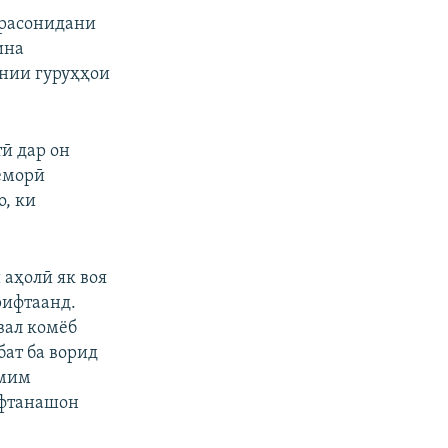
д расонидани
ина
ании гуруҳҳои
ӣ дар он
беморӣ
о, ки
 аҳолӣ як воя
рифтаанд.
вал комёб
бат ба ворид
смим
ёфтанашон