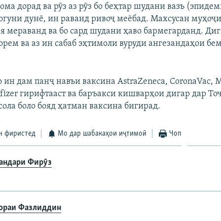
ма дорад ва рӯз аз рӯз бо беҳтар шудани вазъ (эпиде
огуни дунё, ин раванд ривоҷ меёбад. Махсусан муҳоҷ
ия мераванд ва бо сард шудани ҳаво бармегарданд. Ди
орем ва аз ин сабаб эҳтимоли вуруди ангезандаҳои бе
 ин дам панҷ навъи ваксина AstraZeneca, CoronaVac, 
Pfizer гирифтааст ва баръакси кишварҳои дигар дар То
сола боло бояд ҳатман ваксина бигирад.
н фиристед
Мо дар шабакаҳои иҷтимоӣ
Чоп
андари Фирӯз
ораи Фазлиддин