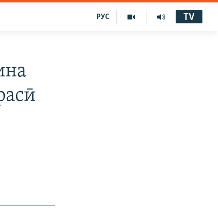
TV
РУС
ина
расӣ