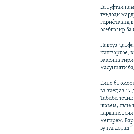
Ба гуфтаи нам
теъдоди мард
гирифтаанд в
осебпазир ба
Наврӯз Ҷаъфа
кишварҳое, к
ваксина гири
масунияти ба
Бино ба омори
ва зиёд аз 47
Табиби тоҷик
шавем, яъне т
кардани вояи 
мегирем. Бар
вуҷуд дорад.”