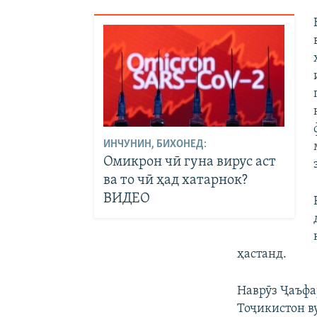
ИНЧУНИН, БИХОНЕД:
Омикрон чӣ гуна вирус аст
ва то чӣ ҳад хатарнок?
ВИДЕО
ҳастанд.
Наврӯз Ҷаъфа
Тоҷикистон в