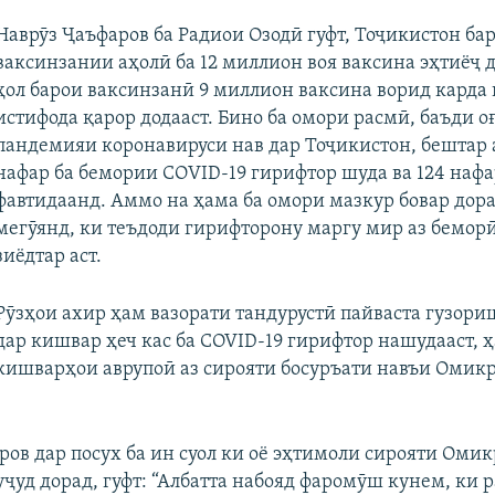
Наврӯз Ҷаъфаров ба Радиои Озодӣ гуфт, Тоҷикистон ба
ваксинзании аҳолӣ ба 12 миллион воя ваксина эҳтиёҷ д
ҳол барои ваксинзанӣ 9 миллион ваксина ворид карда
истифода қарор додааст. Бино ба омори расмӣ, баъди о
пандемияи коронавируси нав дар Тоҷикистон, бештар а
нафар ба бемории СОVID-19 гирифтор шуда ва 124 наф
фавтидаанд. Аммо на ҳама ба омори мазкур бовар дора
мегӯянд, ки теъдоди гирифторону маргу мир аз бемор
зиёдтар аст.
Рӯзҳои ахир ҳам вазорати тандурустӣ пайваста гузори
дар кишвар ҳеч кас ба СOVID-19 гирифтор нашудааст, 
кишварҳои аврупоӣ аз сирояти босуръати навъи Омик
ров дар посух ба ин суол ки оё эҳтимоли сирояти Омик
уҷуд дорад, гуфт: “Албатта набояд фаромӯш кунем, ки 