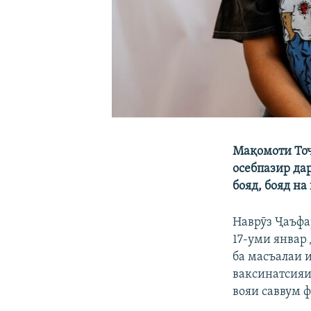
Мақомоти Тоҷ
осебпазир да
бояд, бояд на
Наврӯз Ҷаъфа
17-уми январ 
ба масъалаи 
ваксинатсияи
вояи саввум 