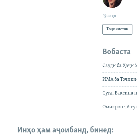
Гӯшаҳо
Тоҷикистон
Вобаста
Саудӣ ба Ҳаҷи 
ИМА ба Тоҷикис
Суғд. Ваксина 
Омикрон чӣ гун
Инҳо ҳам аҷоибанд, бинед:
Русский