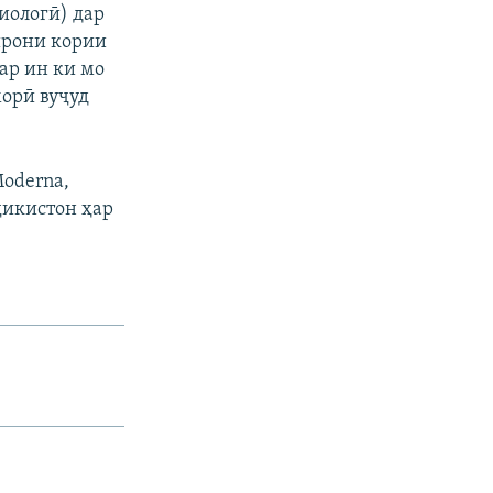
миологӣ) дар
ирони кории
гар ин ки мо
морӣ вуҷуд
Moderna,
ҷикистон ҳар