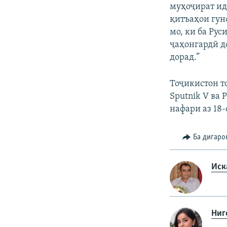
муҳоҷират идо
қитъаҳои гун
мо, ки ба Рус
ҷаҳонгардӣ д
дорад.”
Тоҷикистон то
Sputnik V ва 
нафари аз 18-
Ба дигаро
Иск
Ниг