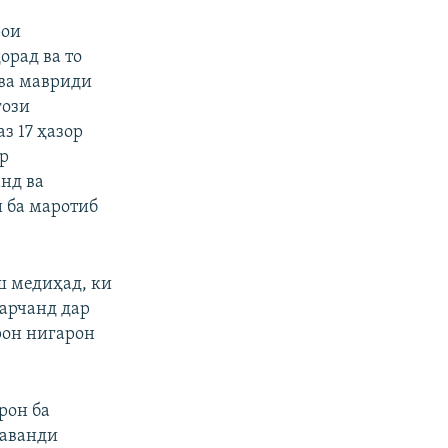
рои
орад ва то
 ва мавриди
ғози
з 17 ҳазор
ар
нд ва
ӣ ба маротиб
ш медиҳад, ки
ҳарчанд дар
рон нигарон
рон ба
раванди