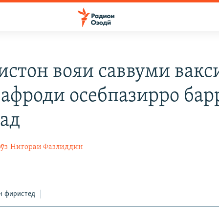
истон вояи саввуми вакс
 афроди осебпазирро бар
ад
ӯз
Нигораи Фазлиддин
н фиристед