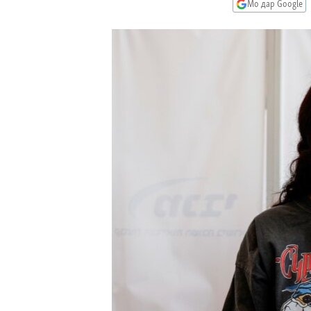
ГУЗОРИШҲОИ РАДИОӢ
Мо дар Google