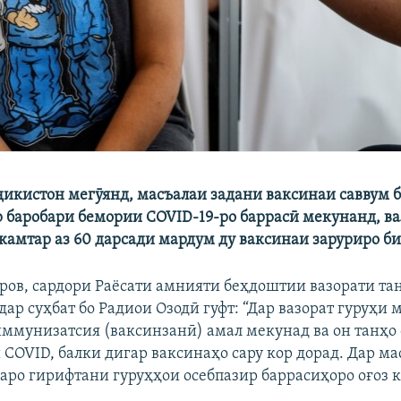
икистон мегӯянд, масъалаи задани ваксинаи саввум б
р баробари бемории COVID-19-ро баррасӣ мекунанд, вал
 камтар аз 60 дарсади мардум ду ваксинаи заруриро б
ров, сардори Раёсати амнияти беҳдоштии вазорати та
дар суҳбат бо Радиои Озодӣ гуфт: “Дар вазорат гуруҳи 
иммунизатсия (ваксинзанӣ) амал мекунад ва он танҳо
 COVID, балки дигар ваксинаҳо сару кор дорад. Дар ма
фаро гирифтани гуруҳҳои осебпазир баррасиҳоро оғоз к