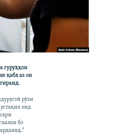
а гуруҳҳои
е қабл аз он
игиранд.
ндурустӣ рӯзи
мустақил оид
 сари
съалаи бо
ардаанд.”