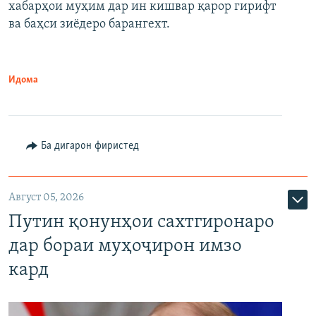
720p
хабарҳои муҳим дар ин кишвар қарор гирифт
720p
1080p
ва баҳси зиёдеро барангехт.
1080p
Идома
Ба дигарон фиристед
Август 05, 2026
Путин қонунҳои сахтгиронаро
дар бораи муҳоҷирон имзо
кард