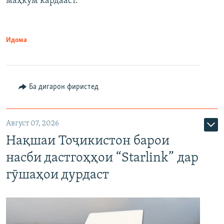
маҳкум кардааст.
Идома
Ба дигарон фиристед
Август 07, 2026
Нақшаи Тоҷикистон барои
насби дастгоҳҳои “Starlink” дар
гӯшаҳои дурдаст