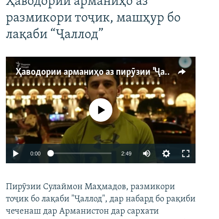
Ҳаводории арманиҳо аз
размикори тоҷик, машҳур бо
лақаби “Ҷаллод”
Ҳаводории арманиҳо аз пирӯзии "Ҷаллод"-и тоҷик
Феълан кор намекунад
Auto
0:00
2:49
240p
Пирӯзии Сулаймон Маҳмадов, размикори
360p
тоҷик бо лақаби "Ҷаллод", дар набард бо рақиби
480p
Auto
240p
360p
480p
чеченаш дар Арманистон дар сархати