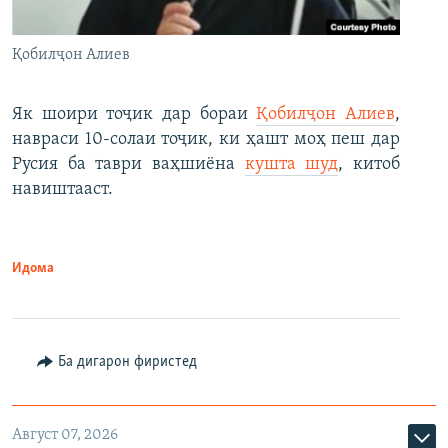
Қобилҷон Алиев
Як шоири тоҷик дар бораи
Қобилҷон Алиев
,
навраси 10-солаи тоҷик, ки ҳашт моҳ пеш дар
Русия ба таври ваҳшиёна
кушта шуд
, китоб
навиштааст.
Идома
Ба дигарон фиристед
Август 07, 2026