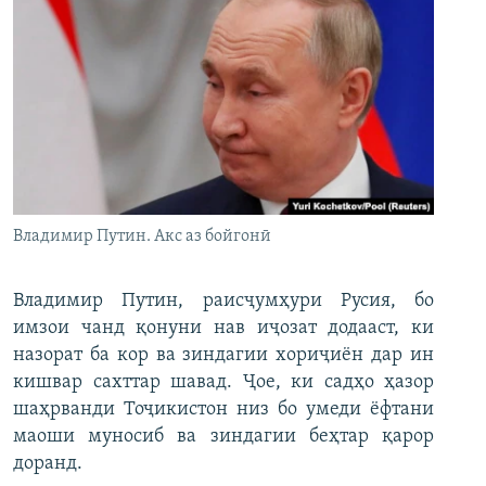
Владимир Путин. Акс аз бойгонӣ
Владимир Путин, раисҷумҳури Русия, бо
имзои чанд қонуни нав иҷозат додааст, ки
назорат ба кор ва зиндагии хориҷиён дар ин
кишвар сахттар шавад. Ҷое, ки садҳо ҳазор
шаҳрванди Тоҷикистон низ бо умеди ёфтани
маоши муносиб ва зиндагии беҳтар қарор
доранд.