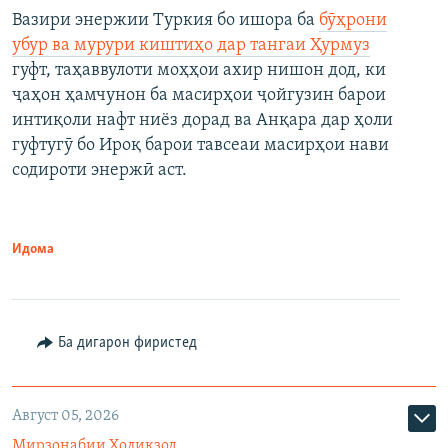
Вазири энержии Туркия бо ишора ба
бӯҳрони
убур ва мурури киштиҳо дар тангаи Ҳурмуз
гуфт, таҳаввулоти моҳҳои ахир нишон дод, ки
ҷаҳон ҳамчунон ба масирҳои ҷойгузин барои
интиқоли нафт ниёз дорад ва Анқара дар ҳоли
гуфтугӯ бо Ироқ барои тавсеаи масирҳои нави
содироти энержӣ аст.
Идома
Ба дигарон фиристед
Август 05, 2026
Мирзонабии Холиқзод