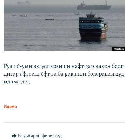
Рӯзи 6-уми август арзиши нафт дар ҷаҳон бори
дигар афзоиш ёфт ва ба раванди болоравии худ
идома дод.
Идома
Ба дигарон фиристед