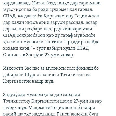
карда шавад. Низоъ бояд танҳо дар сари мизи
музокирот ва бо роҳи сулҳомез ҳал гардад.
СПАД омодааст, ба Қирғизистону Тоҷикистон
дар ҳалли низоъ ёрии зарурӣ расонад. Бовар
дорам, ки роҳбарони ҳарду кишвари узви
СПАД роҳҳои барои ҳар ду тараф муносиби
ҳалли ин мушкили сангини сарҳадиро пайдо
хоҳанд кард," – гуфт дабири кулли СПАД
Станислав Зас рӯзи 27-уми январ.
Изҳороти Зас пас аз мулоқоти телефонияш бо
дабирони Шӯрои амнияти Тоҷикистон ва
Қирғизистон нашр шуд.
Задухӯрди мусаллаҳона дар сарҳади
Тоҷикистону Қирғизистон шоми 27-уми январ
шуруъ шуд. Мақомоти Тоҷикистон ба таври
расмӣ шарҳе надодаанд. Раиси вилояти Суғд