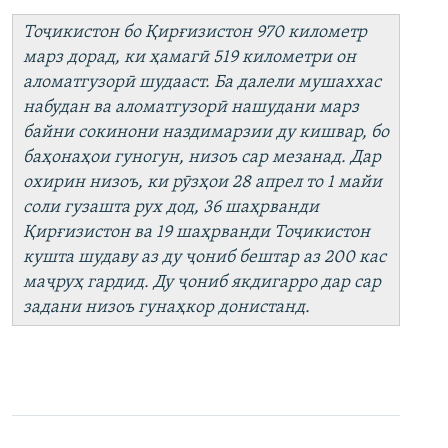
Тоҷикистон бо Қирғизистон 970 километр
марз дорад, ки ҳамагӣ 519 километри он
аломатгузорӣ шудааст. Ба далели мушаххас
набудан ва аломатгузорӣ нашудани марз
байни сокинони наздимарзии ду кишвар, бо
баҳонаҳои гуногун, низоъ сар мезанад. Дар
охирин низоъ, ки рӯзҳои 28 апрел то 1 майи
соли гузашта рух дод, 36 шаҳрванди
Қирғизистон ва 19 шаҳрванди Тоҷикистон
кушта шудаву аз ду ҷониб бештар аз 200 кас
маҷруҳ гардид. Ду ҷониб якдигарро дар сар
задани низоъ гунаҳкор донистанд.