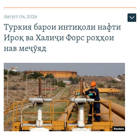
Август 06, 2026
Туркия барои интиқоли нафти
Ироқ ва Халиҷи Форс роҳҳои
нав меҷӯяд