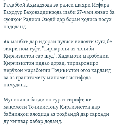
Раҷаббой Аҳмадзода ва раиси шаҳри Исфара
Баҳодур Баҳоваддинзода шаби 27-уми январ ба
суолҳои Радиои Озодӣ дар бораи ҳодиса посух
надоданд.
Як манбаъ дар идораи пулиси вилояти Суғд бе
зикри ном гуфт, "тирпаронӣ аз ҷониби
Қирғизистон сар шуд". Хадамоти марзбонии
Қирғизистон иддао дорад, тирпарониро
нерӯҳои марзбонии Тоҷикистон оғоз карданд
ва аз гранатомёту миномёт истифода
намуданд.
Муноқиша баъди он сурат гирифт, ки
мақомоти Тоҷикистону Қирғизистон дар
баёнияҳои алоҳида аз роҳбандӣ дар сарҳади
ду кишвар хабар доданд.