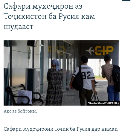
Сафари муҳоҷирон аз
Тоҷикистон ба Русия кам
шудааст
Акс аз бойгонӣ.
Сафари муҳоҷирони тоҷик ба Русия дар нимаи