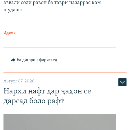
аввали соли равон ба таври назаррас кам
шудааст.
Идома
Ба дигарон фиристед
Август 07, 2026
Нархи нафт дар ҷаҳон се
дарсад боло рафт