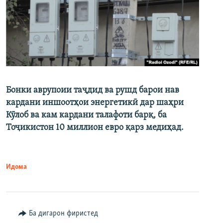
Бонки аврупоии таҷдид ва рушд барои нав
кардани иншоотҳои энергетикӣ дар шаҳри
Кӯлоб ва кам кардани талафоти барқ, ба
Тоҷикистон 10 миллион евро қарз медиҳад.
Идома
Ба дигарон фиристед