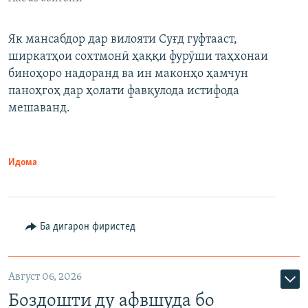
Як мансабдор дар вилояти Суғд гуфтааст,
ширкатҳои сохтмонӣ ҳаққи фурӯши таҳхонаи
биноҳоро надоранд ва ин маконҳо ҳамчун
паноҳгоҳ дар ҳолати фавқулода истифода
мешаванд.
Идома
Ба дигарон фиристед
Август 06, 2026
Боздошти ду афвшуда бо