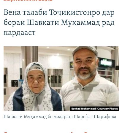
Вена талаби Тоҷикистонро дар
бораи Шавкати Муҳаммад рад
кардааст
Шавкати Муҳаммад бо модараш Шарофат Шарифова