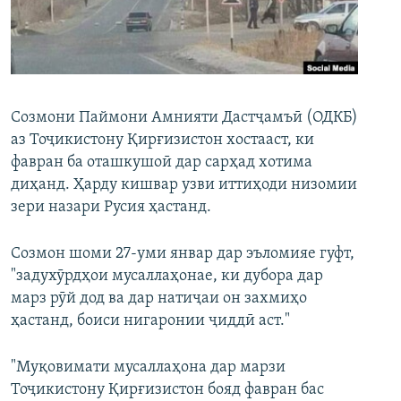
ГУЗОРИШҲОИ РАДИОӢ
Русский
ПАЙГИРӢ КУНЕД
Созмони Паймони Амнияти Дастҷамъӣ (ОДКБ)
аз Тоҷикистону Қирғизистон хостааст, ки
фавран ба оташкушоӣ дар сарҳад хотима
диҳанд. Ҳарду кишвар узви иттиҳоди низомии
Ҳамаи сомонаҳои RFE/RL
зери назари Русия ҳастанд.
Созмон шоми 27-уми январ дар эъломияе гуфт,
"задухӯрдҳои мусаллаҳонае, ки дубора дар
марз рӯй дод ва дар натиҷаи он захмиҳо
ҳастанд, боиси нигаронии ҷиддӣ аст."
"Муқовимати мусаллаҳона дар марзи
Тоҷикистону Қирғизистон бояд фавран бас