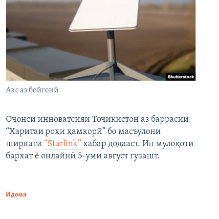
Акс аз бойгонӣ
Оҷонси инноватсияи Тоҷикистон аз баррасии
“Харитаи роҳи ҳамкорӣ” бо масъулони
ширкати
“Starlink”
хабар додааст. Ин мулоқоти
бархат ё онлайнӣ 5-уми август гузашт.
Идома