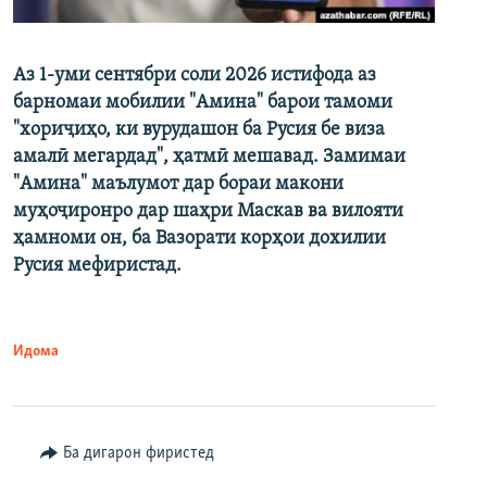
Аз 1-уми сентябри соли 2026 истифода аз
барномаи мобилии "Амина" барои тамоми
"хориҷиҳо, ки вурудашон ба Русия бе виза
амалӣ мегардад", ҳатмӣ мешавад. Замимаи
"Амина" маълумот дар бораи макони
муҳоҷиронро дар шаҳри Маскав ва вилояти
ҳамноми он, ба Вазорати корҳои дохилии
Русия мефиристад.
Идома
Ба дигарон фиристед