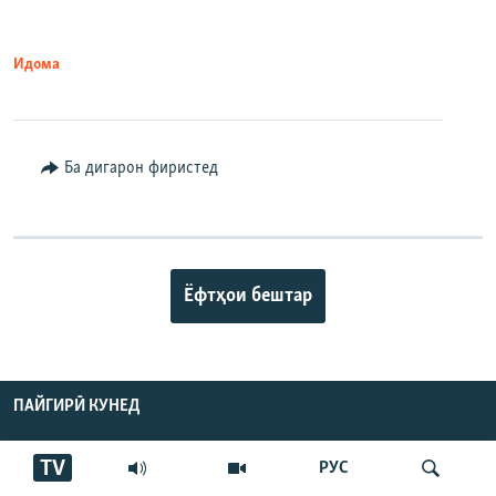
Идома
Ба дигарон фиристед
Ёфтҳои бештар
ПАЙГИРӢ КУНЕД
TV
РУС