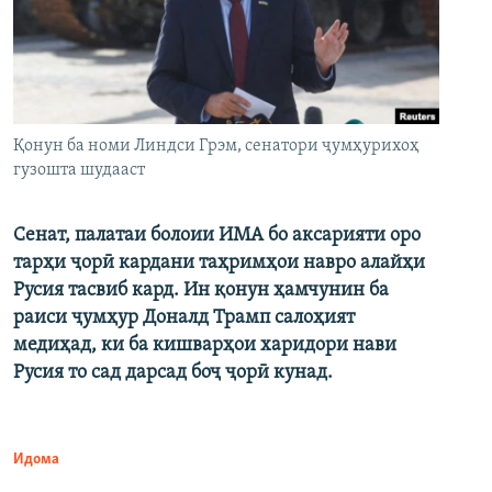
Қонун ба номи Линдси Грэм, сенатори ҷумҳурихоҳ
гузошта шудааст
Сенат, палатаи болоии ИМА бо аксарияти оро
тарҳи ҷорӣ кардани таҳримҳои навро алайҳи
Русия тасвиб кард. Ин қонун ҳамчунин ба
раиси ҷумҳур Доналд Трамп салоҳият
медиҳад, ки ба кишварҳои харидори нави
Русия то сад дарсад боҷ ҷорӣ кунад.
Идома