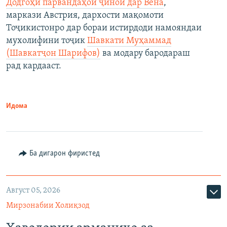
Додгоҳи парвандаҳои ҷиноӣ дар Вена
,
маркази Австрия, дархости мақомоти
Тоҷикистонро дар бораи истирдоди намояндаи
мухолифини тоҷик
Шавкати Муҳаммад
(Шавкатҷон Шарифов)
ва модару бародараш
рад кардааст.
Идома
Ба дигарон фиристед
Август 05, 2026
Мирзонабии Холиқзод