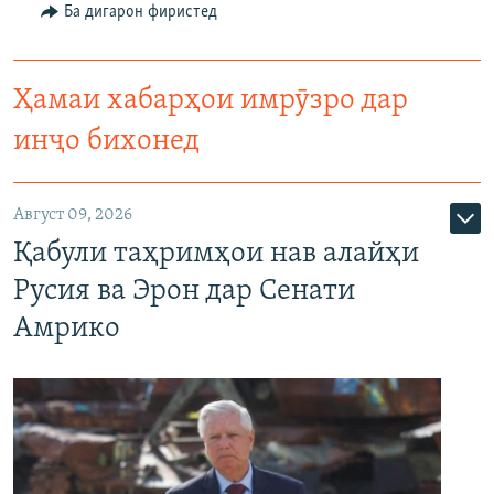
Ба дигарон фиристед
Ҳамаи хабарҳои имрӯзро дар
инҷо бихонед
Август 09, 2026
Қабули таҳримҳои нав алайҳи
Русия ва Эрон дар Сенати
Амрико