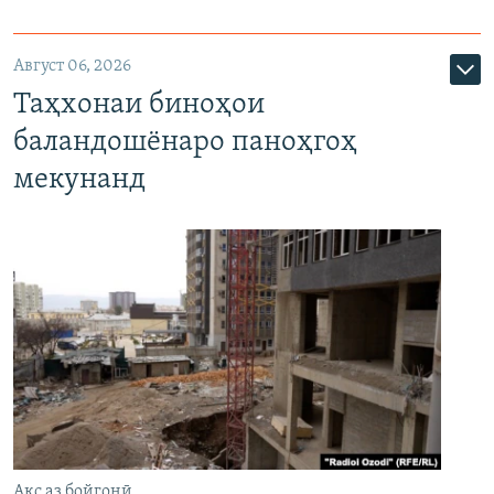
Август 06, 2026
Таҳхонаи биноҳои
баландошёнаро паноҳгоҳ
мекунанд
Акс аз бойгонӣ