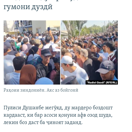
гумони дуздӣ
Раҳоии зиндониён. Акс аз бойгонӣ
Пулиси Душанбе мегӯяд, ду мардеро боздошт
кардааст, ки бар асоси қонуни афв озод шуда,
лекин боз даст ба ҷиноят заданд.