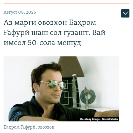
Август 08, 2026
Аз марги овозхон Баҳром
Ғафурӣ шаш сол гузашт. Вай
имсол 50-сола мешуд
Баҳром Ғафурӣ, овозхон