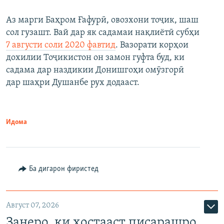
Аз марги Баҳром Ғафурӣ, овозхони тоҷик, шаш
сол гузашт. Вай дар як садамаи нақлиётӣ субҳи
7 августи соли 2020 фавтид
. Вазорати корҳои
дохилии Тоҷикистон он замон гуфта буд, ки
садама дар наздикии Донишгоҳи омӯзгорӣ
дар шаҳри Душанбе рух додааст.
Идома
Ба дигарон фиристед
Август 07, 2026
Занеро, ки хостааст писарашро