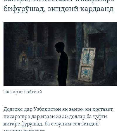
бифурӯшад, зиндонӣ кардаанд
Тасвир аз бойгонӣ
Додгоҳе дар Узбекистон як занро, ки хостааст,
писарашро дар ивази 3300 доллар ба ҷуфти
дигаре фурӯшад, ба севуним сол зиндон