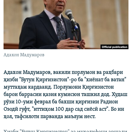
ГУЗОРИШҲОИ РАДИОӢ
Русский
ПАЙГИРӢ КУНЕД
Адахон Мадумаров
Ҳамаи сомонаҳои RFE/RL
Адахон Мадумаров, вакили порлумон ва раҳбари
ҳизби "Бутун Қирғизистон"-ро ба "хиёнат ба ватан"
муттаҳам кардаанд. Порлумони Қирғизистон
барои баррасии қазия кумисюн ташкил дод. Худаш
рӯзи 10-уми феврал ба бахши қирғизии Радиои
Озодӣ гуфт, "иттиҳом 100 дар сад сиёсӣ аст". Бо ин
ҳол, тафсилоти парванда маълум нест.