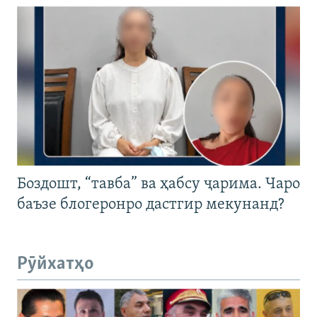
Боздошт, “тавба” ва ҳабсу ҷарима. Чаро
баъзе блогеронро дастгир мекунанд?
Рӯйхатҳо