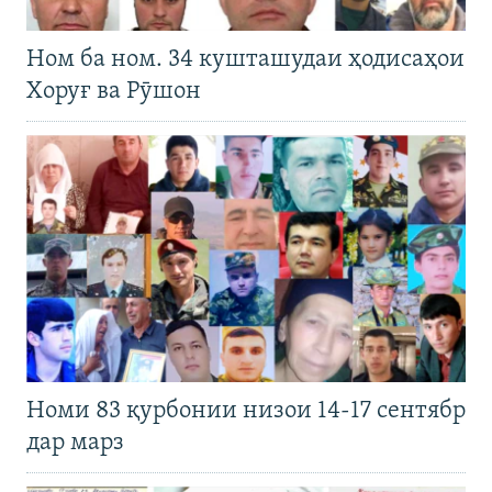
Ном ба ном. 34 кушташудаи ҳодисаҳои
Хоруғ ва Рӯшон
Номи 83 қурбонии низои 14-17 сентябр
дар марз