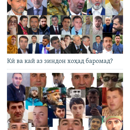
Кӣ ва кай аз зиндон хоҳад баромад?