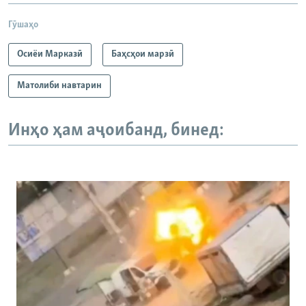
Гӯшаҳо
Осиёи Марказӣ
Баҳсҳои марзӣ
Матолиби навтарин
Инҳо ҳам аҷоибанд, бинед: