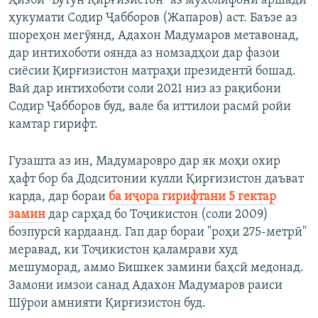
Ҳизби "Бутун Қирғизистон" аз мухолифони аршади
ҳукумати Содир Ҷабборов (Жапаров) аст. Баъзе аз
шореҳон мегӯянд, Адахон Мадумаров метавонад,
дар интихоботи оянда аз номзадҳои дар фазои
сиёсии Қирғизистон матраҳи президентӣ бошад.
Вай дар интихоботи соли 2021 низ аз рақибони
Содир Ҷабборов буд, вале ба иттилои расмӣ ройи
камтар гирифт.
Гузашта аз ин, Мадумаровро дар як моҳи охир
ҳафт бор ба Додситонии кулли Қирғизистон даъват
карда, дар бораи
ба иҷора гирифтани 5 гектар
замин
дар сарҳад бо Тоҷикистон (соли 2009)
бозпурсӣ кардаанд. Гап дар бораи "роҳи 275-метрӣ"
меравад, ки Тоҷикистон қаламрави худ
мешуморад, аммо Бишкек замини баҳсӣ медонад.
Замони имзои санад Адахон Мадумаров раиси
Шӯрои амнияти Қирғизистон буд.