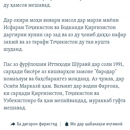
ду ҳамсоя мешавад.
Дар охири моҳи январи имсол дар марзи миёни
Исфараи Тоҷикистон ва Бодканди Қирғизистон
даргирии хунин сар зад ва аз ду ҷониб даҳҳо нафар
захмӣ ва аз тарафи Тоҷикистон ду тан кушта
шуданд.
Пас аз фурӯпошии Иттиҳоди Шӯравӣ дар соли 1991,
сарҳади бисёре аз кишварҳои замоне "бародар"
номаълум ва баҳсбарангез монданд. Аз ҷумла, дар
Осиёи Марказӣ ҳам. Вазъият дар водии Фарғона,
ки сарҳади Қирғизистон, Тоҷикистон ва
Узбекистонро ба ҳам мепайвандад, мураккаб гуфта
мешавад.
Ба дигарон фиристед
Мо дар шабакаҳои иҷтимоӣ