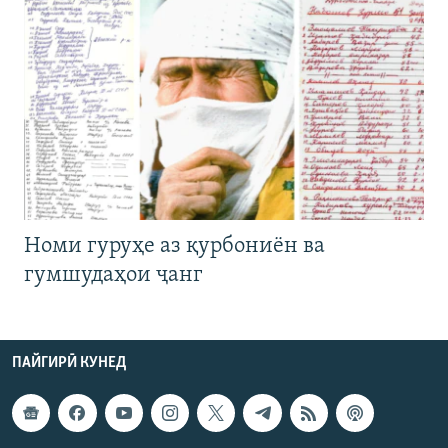
Номи гуруҳе аз қурбониён ва
гумшудаҳои ҷанг
ПАЙГИРӢ КУНЕД