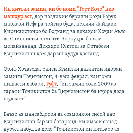
Ин қитъаи замин, ки бо номи "Торт Кочо" низ
машҳур аст
, дар наздикии буриши роҳи Ворух –
маркази Исфара ҷойгир буда, ноҳияи Лайлаки
Қирғизистонро бо Бодканд ва деҳаҳои Хоҷаи Аъло
ва Сомониёни ҷамоати Чоркӯҳро ба ҳам
мепайвандад. Деҳаҳои Куктош ва Ортабози
Қирғизистон ҳам дар ин ҳудуд ҳастанд.
Ориф Хоҷазода, раиси Кумитаи давлатии идораи
замини Тоҷикистон, 4-уми феврал, ҳангоми
нишасти хабарӣ,
гуфт
, “ин замин соли 2009 аз
тарафи Тоҷикистон ба Қирғизистон ба иҷора дода
шудааст.”
Баъзе аз мансабдорон ва созмонҳои сиёсӣ дар
Қирғизистон бар ин боваранд, ки имзои санад
дуруст набуд ва ҳоло “Тоҷикистон ин қитъаро аз