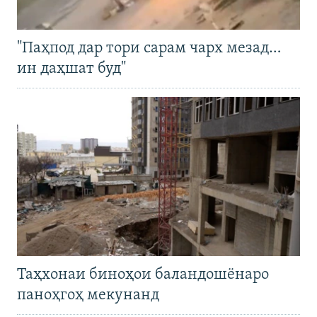
"Паҳпод дар тори сарам чарх мезад…
ин даҳшат буд"
Таҳхонаи биноҳои баландошёнаро
паноҳгоҳ мекунанд