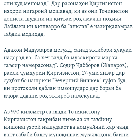
они худ меномад”. Дар расонаҳои Қирғизистон
изҳори нигаронӣ мешавад, ки аз они Тоҷикистон
дониста шудани ин қитъаи роҳ амалан ноҳияи
Лайлаки ин кишварро ба "анклав" ё ҷазирқаламрав
табдил медиҳад.
Адахон Мадумаров мегӯяд, санад эътибори ҳуқуқӣ
надорад ва “ба ҳеч ваҷҳ ба музокироти марзӣ
таъсир намерасонад”. Содир Ҷабборов (Жапаров),
раиси ҷумҳурии Қирғизистон, 17-уми январ дар
суҳбат бо нашрияи "Вечерний Бишкек" гуфта буд,
ки протоколи қаблан имзошударо дар бораи ба
иҷора додани роҳ эътироф намекунад.
Аз 970 километр сарҳади Тоҷикистону
Қирғизистон тақрибан ниме аз он таъйину
нишонагузорӣ нашудааст ва номуайянӣ ҳар чанд
вақт сабаби баҳсу муноқишаи мусаллаҳона байни