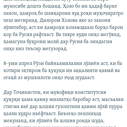
муносибе дошта бошанд. Ҳоло бо ин ҳадаф бархе
занон, ҳамроҳ бо шавҳарони худ роҳи муҳоҷиратро
пеш мегиранд. ​Дилором Холова яке аз занони
лӯлитабор, аст ки ҳамроҳи хонаводааш борҳо барои
кор ба Русия рафтааст. Ва тавре худи онҳо мегӯянд,
ҳамагуна буҳрони молӣ дар Русия ба зиндагии
онҳо низ таъсир мегузорад.
8-уми апрел Рӯзи байналмилалии лӯлиён аст, ки ба
хотири эҳтиром ба ҳуқуқи ин аққалияти қавмӣ ва
огаҳӣ аз мушкилоти онҳо эҷод шудааст.
Дар Тоҷикистон, ки мувофиқи конститутсия
ҳуқуқи ҳама қавму миллатҳо баробар аст, масъалаи
стигма ваё дар ҳошия гузоштани қавми лӯлӣ пурра
ҳалли худро наёфтааст. Баъзеҳо пешниҳод
мекунанд, ки лӯлиён ба ҳошия ронда шуда,