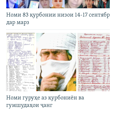
Номи 83 қурбонии низои 14-17 сентябр
дар марз
Номи гуруҳе аз қурбониён ва
гумшудаҳои ҷанг