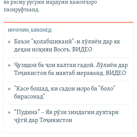
ва расму русуми мардуми ҳамонҷоро
пазируфтаанд.
ИНЧУНИН, БИХОНЕД:
Баъзе "қолабшиканӣ"-и лӯлиён дар як
деҳаи ноҳияи Восеъ. ВИДЕО
Ҷузвдон ба ҷои халтаи гадоӣ. Лӯлиён дар
Тоҷикистон ба мактаб мераванд. ВИДЕО
"Касе бошад, ки садои моро ба "боло"
бирасонад"
“Пудина” – Як рӯзи зиндагии духтари
ҷӯгӣ дар Тоҷикистон