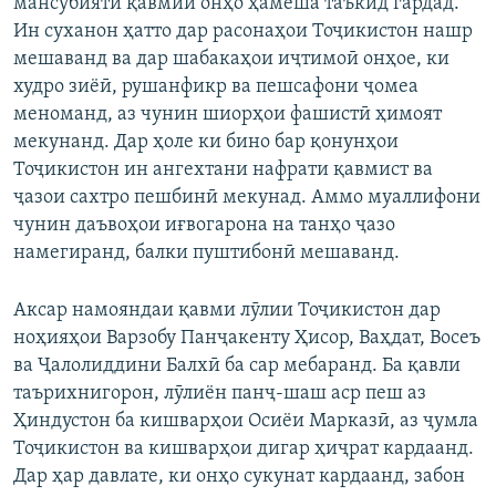
мансубияти қавмии онҳо ҳамеша таъкид гардад.
Ин суханон ҳатто дар расонаҳои Тоҷикистон нашр
мешаванд ва дар шабакаҳои иҷтимоӣ онҳое, ки
худро зиёӣ, рушанфикр ва пешсафони ҷомеа
меноманд, аз чунин шиорҳои фашистӣ ҳимоят
мекунанд. Дар ҳоле ки бино бар қонунҳои
Тоҷикистон ин ангехтани нафрати қавмист ва
ҷазои сахтро пешбинӣ мекунад. Аммо муаллифони
чунин даъвоҳои иғвогарона на танҳо ҷазо
намегиранд, балки пуштибонӣ мешаванд.
Аксар намояндаи қавми лӯлии Тоҷикистон дар
ноҳияҳои Варзобу Панҷакенту Ҳисор, Ваҳдат, Восеъ
ва Ҷалолиддини Балхӣ ба сар мебаранд. Ба қавли
таърихнигорон, лӯлиён панҷ-шаш аср пеш аз
Ҳиндустон ба кишварҳои Осиёи Марказӣ, аз ҷумла
Тоҷикистон ва кишварҳои дигар ҳиҷрат кардаанд.
Дар ҳар давлате, ки онҳо сукунат кардаанд, забон