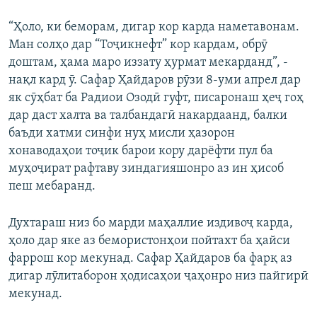
“Ҳоло, ки беморам, дигар кор карда наметавонам.
Ман солҳо дар “Тоҷикнефт” кор кардам, обрӯ
доштам, ҳама маро иззату ҳурмат мекарданд”, -
нақл кард ӯ. Сафар Ҳайдаров рӯзи 8-уми апрел дар
як сӯҳбат ба Радиои Озодӣ гуфт, писаронаш ҳеҷ гоҳ
дар даст халта ва талбандагӣ накардаанд, балки
баъди хатми синфи нуҳ мисли ҳазорон
хонаводаҳои тоҷик барои кору дарёфти пул ба
муҳоҷират рафтаву зиндагияшонро аз ин ҳисоб
пеш мебаранд.
Духтараш низ бо марди маҳаллие издивоҷ карда,
ҳоло дар яке аз бемористонҳои пойтахт ба ҳайси
фаррош кор мекунад. Сафар Ҳайдаров ба фарқ аз
дигар лӯлитаборон ҳодисаҳои ҷаҳонро низ пайгирӣ
мекунад.