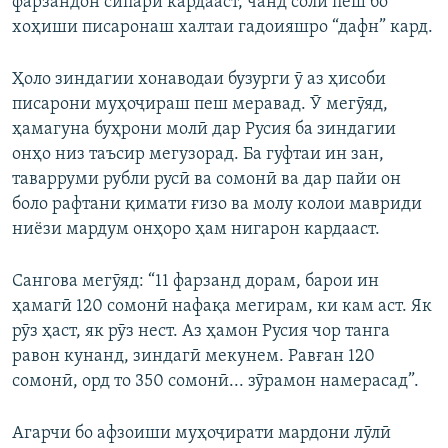
фарзандон сипарӣ кардааст, чанд соли пеш бо
хоҳиши писаронаш халтаи гадоияшро “дафн” кард.
Ҳоло зиндагии хонаводаи бузурги ӯ аз ҳисоби
писарони муҳоҷираш пеш меравад. Ӯ мегӯяд,
ҳамагуна буҳрони молӣ дар Русия ба зиндагии
онҳо низ таъсир мегузорад. Ба гуфтаи ин зан,
таварруми рубли русӣ ва сомонӣ ва дар пайи он
боло рафтани қимати ғизо ва молу колои мавриди
ниёзи мардум онҳоро ҳам нигарон кардааст.
Сангова мегӯяд: “11 фарзанд дорам, барои ин
ҳамагӣ 120 сомонӣ нафақа мегирам, ки кам аст. Як
рӯз ҳаст, як рӯз нест. Аз ҳамон Русия чор танга
равон кунанд, зиндагӣ мекунем. Равған 120
сомонӣ, орд то 350 сомонӣ... зӯрамон намерасад”.
Агарчи бо афзоиши муҳоҷирати мардони лӯлӣ