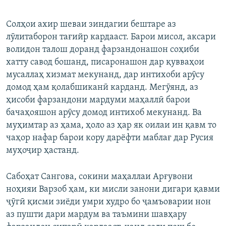
240p
Солҳои ахир шеваи зиндагии бештаре аз
360p
лӯлитаборон тағийр кардааст. Барои мисол, аксари
Auto
240p
360p
480p
480p
волидон талош доранд фарзандонашон соҳиби
720p
хатту савод бошанд, писаронашон дар қувваҳои
720p
1080p
мусаллаҳ хизмат мекунанд, дар интихоби арӯсу
1080p
домод ҳам қолабшиканӣ карданд. Мегӯянд, аз
ҳисоби фарзандони мардуми маҳаллӣ барои
бачаҳояшон арӯсу домод интихоб мекунанд. Ва
муҳимтар аз ҳама, ҳоло аз ҳар як оилаи ин қавм то
чаҳор нафар барои кору дарёфти маблағ дар Русия
муҳоҷир ҳастанд.
Сабоҳат Сангова, сокини маҳаллаи Арғувони
ноҳияи Варзоб ҳам, ки мисли занони дигари қавми
ҷӯгӣ қисми зиёди умри худро бо ҷамъоварии нон
аз пушти дари мардум ва таъмини шавҳару