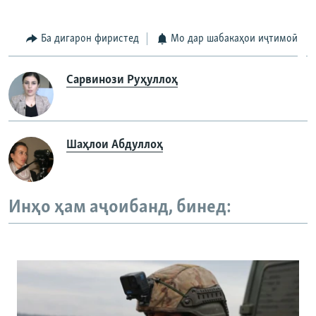
Ба дигарон фиристед
Мо дар шабакаҳои иҷтимоӣ
Сарвинози Руҳуллоҳ
Шаҳлои Абдуллоҳ
Инҳо ҳам аҷоибанд, бинед: