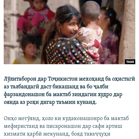
ГУЗОРИШҲОИ РАДИОӢ
Русский
ПАЙГИРӢ КУНЕД
Ҳамаи сомонаҳои RFE/RL
Лӯлитаборон дар Тоҷикистон мехоҳанд ба оҳистагӣ
аз талбандагӣ даст бикашанд ва бо ҷалби
фарзандонашон ба мактаб зиндагии худро дар
оянда аз роҳи дигар таъмин кунанд.
Онҳо мегӯянд, ҳоло ки кудаконашонро ба мактаб
мефиристанд ва писаронашон дар сафи артиш
хизмати ҳарбӣ мекунанд, бояд таваҷҷуҳи