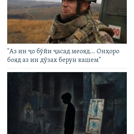
"Аз ин ҷо бӯйи ҷасад меояд… Онҳоро
бояд аз ин дӯзах берун кашем"