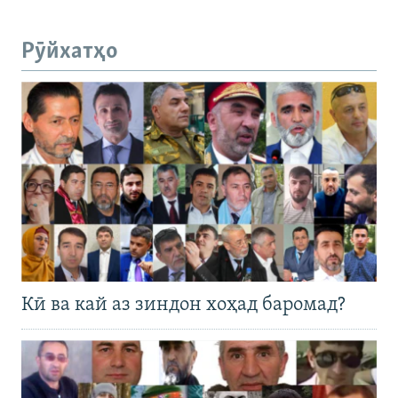
Рӯйхатҳо
Кӣ ва кай аз зиндон хоҳад баромад?