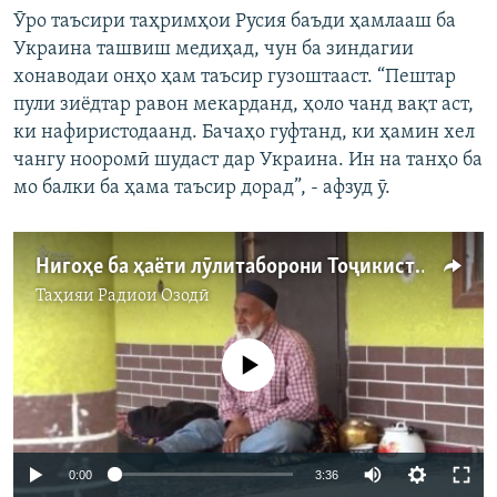
Ӯро таъсири таҳримҳои Русия баъди ҳамлааш ба
Украина ташвиш медиҳад, чун ба зиндагии
хонаводаи онҳо ҳам таъсир гузоштааст. “Пештар
пули зиёдтар равон мекарданд, ҳоло чанд вақт аст,
ки нафиристодаанд. Бачаҳо гуфтанд, ки ҳамин хел
чангу нооромӣ шудаст дар Украина. Ин на танҳо ба
мо балки ба ҳама таъсир дорад”, - афзуд ӯ.
Нигоҳе ба ҳаёти лӯлитаборони Тоҷикистон.
Таҳияи
Радиои Озодӣ
Феълан кор намекунад
Auto
0:00
3:36