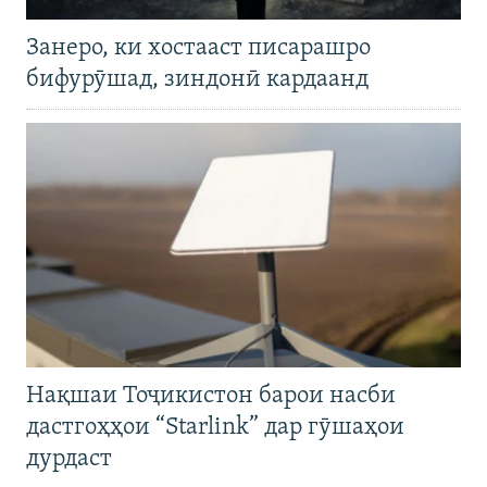
Занеро, ки хостааст писарашро
бифурӯшад, зиндонӣ кардаанд
Нақшаи Тоҷикистон барои насби
дастгоҳҳои “Starlink” дар гӯшаҳои
дурдаст