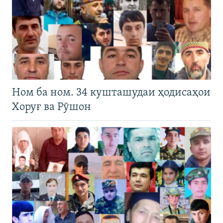
Ном ба ном. 34 кушташудаи ҳодисаҳои
Хоруғ ва Рӯшон