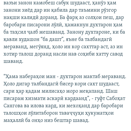
вазъи занон камобеш сабук шудааст, ҳанӯз ҳам
занони зиёд дар ин қабила дар таъмини рӯзгор
нақши калидӣ доранд. Ба фарқ аз солҳои пеш, дар
баробари писарони лӯлӣ, ҳамакнун духтарон ҳам
ба таҳсил ҷалб мешаванд. Занону духтароне, ки ба
қавли худашон “ба дашт”, яъне ба талбандагӣ
мераванд, мегӯянд, ҳоло ин кор сахттар аст, аз ин
хотир талош доранд насли нав соҳиби хатту савод
шаванд.
“Ҳама набераҳои ман - духтарон мактаб мераванд.
Ҳоло дигар талбандагӣ бисер кори сахт шудааст,
сари ҳар қадам милисаҳо моро меқапанд. Шаш
писарам хизмати аскарӣ кардаанд”, - гуфт Сабоҳат
Сангова ва илова кард, ки мехоҳанд дар баробари
талошҳои лӯлитаборон таваҷҷуҳи ҳукуматҳои
маҳаллӣ ба онҳо низ бештар шавад.