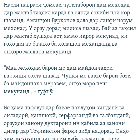
Насли навраси ҷомеаи ҷӯгитаборон ҳам мехоҳад
дар мактаб таҳсил карда ва оянда соҳиби ҷои кор
шаванд. Аминҷон Бурҳонов ҳоло дар синфи чорум
мехонад. Ӯ орзу дорад милиса шавад. Вай аз таҳсил
дар мактаб хушҳол аст, аммо иқрор мекунад, ки
гоҳо дигар бачаҳо ба ҳолашон механданд ва
онҳоро масхара мекунанд.
“Ман мехоҳам барои мо ҳам майдончаҳои
варзишӣ сохта шавад. Чунки мо вақте барои бозӣ
ба майдончаҳо меравем, онҳо моро пеш
мекунанд”, - гуфт ӯ.
Бо ҳама тафовут дар баъзе паҳлуҳои зиндагӣ ва
оиладорӣ, қашшоқӣ, серфарзандӣ ва талбандагӣ,
орзуҳои занону духтарони ин қабила аз занони
дигар дар Тоҷикистон фарқи зиёд надорад. Онҳо
ҳам мехоҳанд зиндагии хубу таъмин ва кори