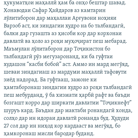
ҳукуматҳои маҳаллӣ ҳам ба онҳо бештар шавад.
Хонаводаи Сафар Ҳайдаров аз камтарин
лӯлитаборон дар маҳаллаи Арғувони ноҳияи
Варзоб аст, ки зиндагии худро на бо талбандагӣ,
балки дар гузашта аз ҳисоби кор дар корхонаи
давлатӣ ва ҳоло аз роҳи муҳоҷират пеш мебарад.
Маъмулан лӯлитаборон дар Тоҷикистон бо
талбандагӣ рӯз мегузаронанд, ки ба гуфтаи
худашон “касби бобоӣ” аст. Аммо ин мард мегӯяд,
шеваи зиндагиаш аз мардуми маҳаллӣ тафовути
зиёд надорад. Ба гуфтааш, замоне ки
ҳамтаборонаш зиндагии худро аз роҳи талбандагӣ
пеш мебурданд, ӯ ба хизмати ҳарбӣ рафт ва баъди
бозгашт корро дар ширкати давлатии “Тоҷикнефт”
шуруъ кард. Баъдан дар мактаби ронандагӣ хонда,
солҳо дар ин идораи давлатӣ ронанда буд. Ҳудуди
27 сол дар ин ниҳод кор кардааст ва мегӯяд, бо
ҳамкоронаш мисли бародар буданд.