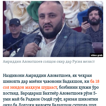
ГУЗОРИШҲОИ РАДИОӢ
Русский
ПАЙГИРӢ КУНЕД
Ҳамаи сомонаҳои RFE/RL
Амриддин Аловатшоев солщои охир дар Русия мезист
Наздикони Амриддин Аловатшоев, як чеҳраи
шинохта дар миёни ҷавонони Бадахшон, ки
ба 18
сол зиндон маҳкум шудааст
, бозбинии ҳукми ӯро
хостанд. Бародараш Бахтиёр Аловатшоев рӯзи 5-
уми май ба Радиои Озодӣ гуфт, аризаи шикоятии
онҳо ба Додгоҳи вилояти Бадахшон супурда шуд.