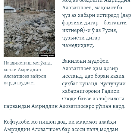
моҳ аз боздошти Амриддин
Аловатшоев, мақомот ба
ҷуз аз хабари истирдод (дар
фарзияи дигар – бозгашти
ихтиёрӣ)-и ӯ аз Русия,
ҷузъиёти дигар
намедиҳанд.
Вакилони мудофеи
Наздиконаш мегӯянд,
Аловатшоев ҳам ҳозир
хонаи Амриддин
нестанд, дар бораи қазия
Аловатшоев вайрон
карда шудааст
суҳбат кунанд. Ҷустуҷӯйи
хабарнигорони Радиои
Озодӣ баъзе аз тафсилоти
парвандаи Амриддин Аловатшоевро рӯшан кард.
Кофтукоби мо нишон дод, ки мақомот алайҳи
Амриддин Аловатшоев бар асоси панҷ моддаи