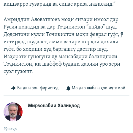
кишварро гузаранд ва сипас ариза нависанд.”
Амриддин Аловатшоев моҳи январи имсол дар
Русия нопадид ва дар Тоҷикистон “пайдо” шуд.
Додситони кулли Тоҷикистон моҳи феврал гуфт, ӯ
истирдод шудааст, аммо вазири корҳои дохилӣ
гуфт, бо хоҳиши худ баргашту дастгир шуд.
Изҳороти гуногуни ду мансабдори баландпояи
Тоҷикистон, ки шаффоф будани қазияи ӯро зери
суол гузошт.
Ба дигарон фиристед
Мо дар шабакаҳои иҷтимоӣ
Мирзонабии Холиқзод
Гӯшаҳо