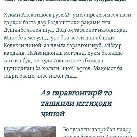
Ҳукми Аловатшоев рӯзи 29-уми апрели имсол паси
дарҳои баста дар Боздоштгоҳи рақами яки
Душанбе эълон шуд. Додгоҳ тафсилот намедиҳад.
Манобеъ мегӯянд, ӯро бар асоси панҷ банди
Кодекси ҷиноӣ, аз ҷумла гаравгонгирӣ, айбдор
карданд. Пайвандонаш мегӯянд, ҳукм ба ҳадде
сангин буд, ки худи Аловатшоев баъд аз
шуниданаш ба ҳолати “шок” афтод. Мақомот ба
таври расмӣ чизе намегӯянд.
А
з гаравгонгир
ӣ
то
ташкили итти
ҳ
оди
ҷ
ино
ӣ
Бо гузашти тақрибан чаҳор