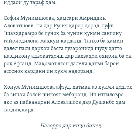
иддаои ду тараф ҳам.
София Мунимшоева, ҳамсари Амриддин
Аловатшоев, ки дар Русия қарор дорад, гуфт,
“шавҳарамро бе гуноҳ ба чунин ҳукми сангину
ғайриодилона маҳкум карданд. Танҳо ба ҳамин
далел паси дарҳои баста гузаронида шуду ҳатто
наздикону адвокатҳояш дар лаҳзаҳои охирин ба он
роҳ ёфтанд. Мақомот ягон далели қатъӣ барои
асоснок кардани ин ҳукм надоранд.”
Хонум Мунимшоева афзуд, ҳатман аз ҳукми додгоҳ
ба зинаи болоӣ шикоят мебаранд. Ин иттилоъро
яке аз пайвандони Аловатшоев дар Душанбе ҳам
тасдиқ кард.
Наворро дар инҷо бинед: