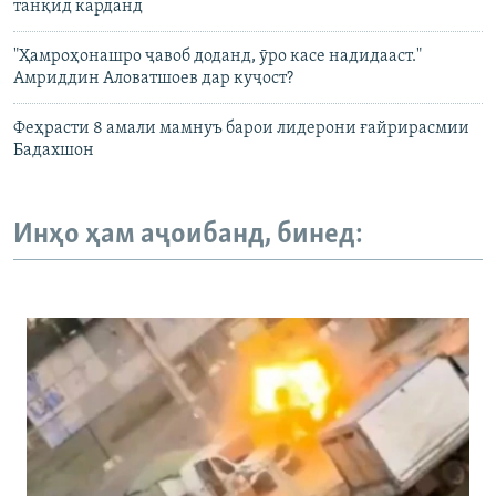
танқид карданд
"Ҳамроҳонашро ҷавоб доданд, ӯро касе надидааст."
Амриддин Аловатшоев дар куҷост?
Феҳрасти 8 амали мамнуъ барои лидерони ғайрирасмии
Бадахшон
Инҳо ҳам аҷоибанд, бинед: