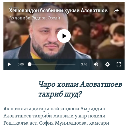
Хешовандон бозбинии ҳукми Аловатшоевро хостанд
Аз ҷониби
Радиои Озодӣ
Феълан кор намекунад
Auto
0:00
3:46
240p
Чаро хонаи Аловатшоев
360p
Auto
240p
360p
480p
тахриб шуд?
480p
720p
720p
1080p
Як шикояти дигари пайвандони Амриддин
1080p
Аловатшоев тахриби манзили ӯ дар ноҳияи
Роштқалъа аст. София Мунимшоева, ҳамсари