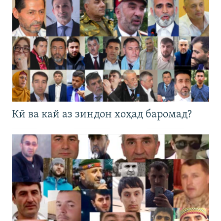
Кӣ ва кай аз зиндон хоҳад баромад?