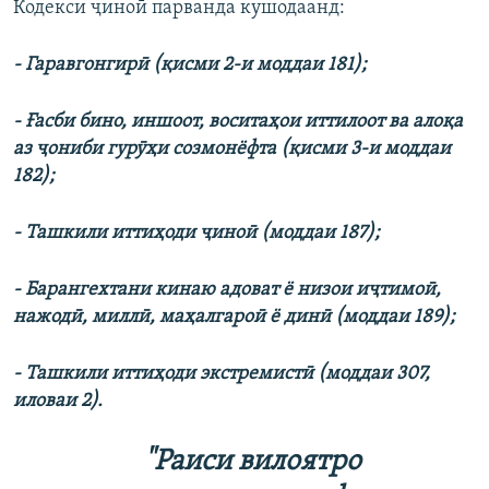
Кодекси ҷиноӣ парванда кушодаанд:
- Гаравгонгирӣ (қисми 2-и моддаи 181);
- Ғасби бино, иншоот, воситаҳои иттилоот ва алоқа
аз ҷониби гурӯҳи созмонёфта (қисми 3-и моддаи
182);
- Ташкили иттиҳоди ҷиноӣ (моддаи 187);
- Барангехтани кинаю адоват ё низои иҷтимоӣ,
нажодӣ, миллӣ, маҳалгароӣ ё динӣ (моддаи 189);
- Ташкили иттиҳоди экстремистӣ (моддаи 307,
иловаи 2).
"Раиси вилоятро