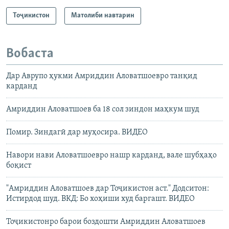
Тоҷикистон
Матолиби навтарин
Вобаста
Дар Аврупо ҳукми Амриддин Аловатшоевро танқид
карданд
Амриддин Аловатшоев ба 18 сол зиндон маҳкум шуд
Помир. Зиндагӣ дар муҳосира. ВИДЕО
Навори нави Аловатшоевро нашр карданд, вале шубҳаҳо
боқист
"Амриддин Аловатшоев дар Тоҷикистон аст." Додситон:
Истирдод шуд. ВКД: Бо хоҳиши худ баргашт. ВИДЕО
Тоҷикистонро барои боздошти Амриддин Аловатшоев