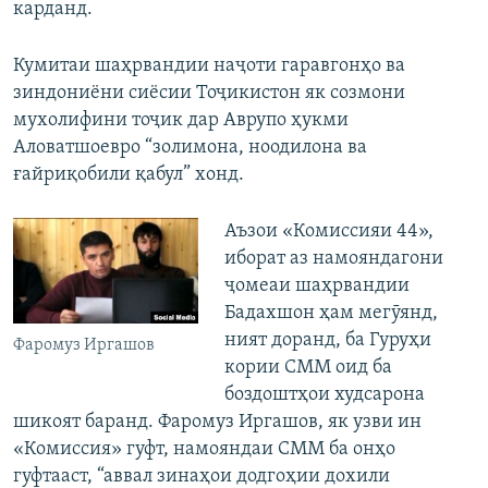
карданд.
Кумитаи шаҳрвандии наҷоти гаравгонҳо ва
зиндониёни сиёсии Тоҷикистон як созмони
мухолифини тоҷик дар Аврупо ҳукми
Аловатшоевро “золимона, ноодилона ва
ғайриқобили қабул” хонд.
Аъзои «Комиссияи 44»,
иборат аз намояндагони
ҷомеаи шаҳрвандии
Бадахшон ҳам мегӯянд,
ният доранд, ба Гуруҳи
Фаромуз Иргашов
кории СММ оид ба
боздоштҳои худсарона
шикоят баранд. Фаромуз Иргашов, як узви ин
«Комиссия» гуфт, намояндаи СММ ба онҳо
гуфтааст, “аввал зинаҳои додгоҳии дохили