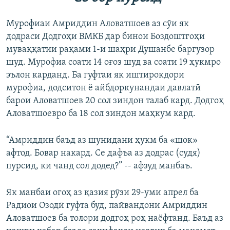
Мурофиаи Амриддин Аловатшоев аз сӯи як
додраси Додгоҳи ВМКБ дар бинои Боздоштгоҳи
муваққатии рақами 1-и шаҳри Душанбе баргузор
шуд. Мурофиа соати 14 оғоз шуд ва соати 19 ҳукмро
эълон карданд. Ба гуфтаи як иштирокдори
мурофиа, додситон ё айбдоркунандаи давлатӣ
барои Аловатшоев 20 сол зиндон талаб кард. Додгоҳ
Аловатшоевро ба 18 сол зиндон маҳкум кард.
“Амриддин баъд аз шунидани ҳукм ба «шок»
афтод. Бовар накард. Се дафъа аз додрас (судя)
пурсид, ки чанд сол додед?” -- афзуд манбаъ.
Як манбаи огоҳ аз қазия рӯзи 29-уми апрел ба
Радиои Озодӣ гуфта буд, пайвандони Амриддин
Аловатшоев ба толори додгоҳ роҳ наёфтанд. Баъд аз