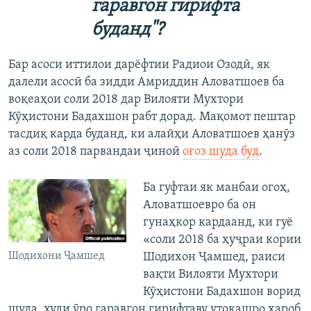
гаравгон гирифта
буданд"?
Бар асоси иттилои дарёфтии Радиои Озодӣ, як
далели асосӣ ба зидди Амриддин Аловатшоев ба
воқеаҳои соли 2018 дар Вилояти Мухтори
Кӯҳистони Бадахшон рабт дорад. Мақомот пештар
тасдиқ карда буданд, ки алайҳи Аловатшоев ҳанӯз
аз соли 2018 парвандаи ҷиноӣ
оғоз шуда буд
.
Ба гуфтаи як манбаи огоҳ,
Аловатшоевро ба он
гунаҳкор кардаанд, ки гуё
«соли 2018 ба ҳуҷраи кории
Шодихони Ҷамшед
Шодихон Ҷамшед, раиси
вақти Вилояти Мухтори
Кӯҳистони Бадахшон ворид
шуда, худи ӯро гаравгон гирифтаву утоқашро хароб