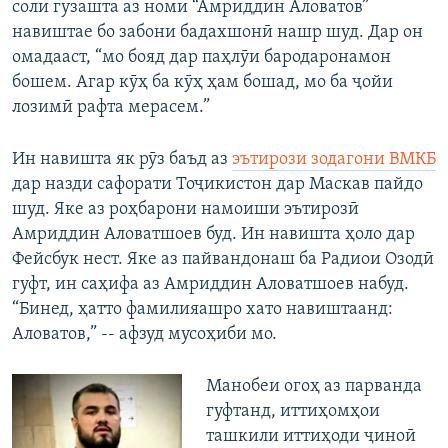
соли гузашта аз номи “Амриддин Аловатов”
навиштае бо забони бадахшонӣ нашр шуд. Дар он
омадааст, “мо бояд дар паҳлӯи бародаронамон
бошем. Агар кӯҳ ба кӯҳ ҳам бошад, мо ба ҷойи
лозимӣ рафта мерасем.”
Ин навишта як рӯз баъд аз
эътирози зодагони ВМКБ
дар назди сафорати Тоҷикистон дар Маскав пайдо
шуд. Яке аз роҳбарони намоиши эътирозӣ
Амриддин Аловатшоев буд. Ин навишта ҳоло дар
Фейсбук нест. Яке аз пайвандонаш ба Радиои Озодӣ
гуфт, ин саҳифа аз Амриддин Аловатшоев набуд.
“Бинед, ҳатто фамилияашро хато навиштаанд:
Аловатов,” -- афзуд мусоҳиби мо.
Манобеи огоҳ аз парванда
гуфтанд, иттиҳомҳои
ташкили иттиҳоди ҷиноӣ