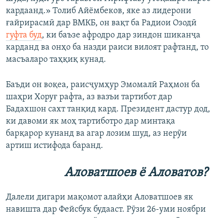
кардаанд.» Толиб Айёмбеков, яке аз лидерони
ғайрирасмӣ дар ВМКБ, он вақт ба Радиои Озодӣ
гуфта буд
, ки баъзе афродро дар зиндон шиканҷа
карданд ва онҳо ба назди раиси вилоят рафтанд, то
масъаларо таҳқиқ кунад.
Баъди он воқеа, раисҷумҳур Эмомалӣ Раҳмон ба
шаҳри Хоруғ рафта, аз вазъи тартибот дар
Бадахшон сахт танқид кард. Президент дастур дод,
ки давоми як моҳ тартиботро дар минтақа
барқарор кунанд ва агар лозим шуд, аз нерӯи
артиш истифода баранд.
Аловатшоев ё Аловатов?
Далели дигари мақомот алайҳи Аловатшоев як
навишта дар Фейсбук будааст. Рӯзи 26-уми ноябри