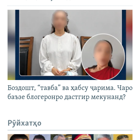
Боздошт, “тавба” ва ҳабсу ҷарима. Чаро
баъзе блогеронро дастгир мекунанд?
Рӯйхатҳо