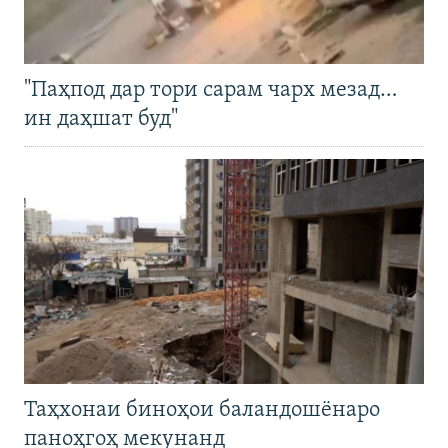
"Паҳпод дар тори сарам чарх мезад…
ин даҳшат буд"
Таҳхонаи биноҳои баландошёнаро
паноҳгоҳ мекунанд