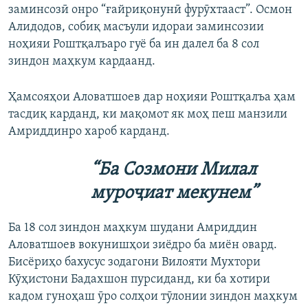
заминсозӣ онро “ғайриқонунӣ фурӯхтааст”. Осмон
Алидодов, собиқ масъули идораи заминсозии
ноҳияи Роштқалъаро гуё ба ин далел ба 8 сол
зиндон маҳкум кардаанд.
Ҳамсояҳои Аловатшоев дар ноҳияи Роштқалъа ҳам
тасдиқ карданд, ки мақомот як моҳ пеш манзили
Амриддинро хароб карданд.
“Ба Созмони Милал
муро
ҷ
иат
мекунем”
Ба 18 сол зиндон маҳкум шудани Амриддин
Аловатшоев вокунишҳои зиёдро ба миён овард.
Бисёриҳо бахусус зодагони Вилояти Мухтори
Кӯҳистони Бадахшон пурсиданд, ки ба хотири
кадом гуноҳаш ӯро солҳои тӯлонии зиндон маҳкум