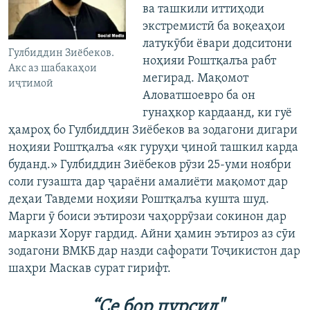
ва ташкили иттиҳоди
экстремистӣ ба воқеаҳои
латукӯби ёвари додситони
Гулбиддин Зиёбеков.
ноҳияи Роштқалъа рабт
Акс аз шабакаҳои
мегирад. Мақомот
иҷтимоӣ
Аловатшоевро ба он
гунаҳкор кардаанд, ки гуё
ҳамроҳ бо Гулбиддин Зиёбеков ва зодагони дигари
ноҳияи Роштқалъа «як гуруҳи ҷиноӣ ташкил карда
буданд.» Гулбиддин Зиёбеков рӯзи 25-уми ноябри
соли гузашта дар ҷараёни амалиёти мақомот дар
деҳаи Тавдеми ноҳияи Роштқалъа кушта шуд.
Марги ӯ боиси эътирози чаҳоррӯзаи сокинон дар
маркази Хоруғ гардид. Айни ҳамин эътироз аз сӯи
зодагони ВМКБ дар назди сафорати Тоҷикистон дар
шаҳри Маскав сурат гирифт.
“Се бор пурсид"