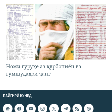
Номи гуруҳе аз қурбониён ва
гумшудаҳои ҷанг
ПАЙГИРӢ КУНЕД