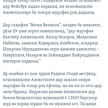
нашри хабар баъзе саҳифаҳои наздик ба мақомот
дар Фейсбук иддао карданд, ки хешовандони
Аловатшоевро ба толори мурофиа роҳ додаанд.
Дар саҳифаи “Ватан Ватанон”, наздик ба мақомот,
рӯзи 29-уми апрел навиштаанд, “дар мурофиа
Бахтиёр Аловатшоев, Анзор Бозоров, Моҳиолам
Набиева, амакаш Қодиршоҳ Алибеков, хоҳараш
Шукрона Нуриддинова зери ҳимояи адвокатҳо –
Наврӯзшоҳ Назаров ва Зайниддин Хайриддинов
иштирок карданд.”
Ду манбаи аз ҳам ҷудои Радиои Озодӣ мегӯянд,
хешовандони Аловатшоев дар лаҳзаи охири
мурофиа ба толор роҳ ёфтанд, на ин ки аз оғоз дар
онҷо буданд. Баррасии қазияи Аловатшоев дар
бинои Боздоштгоҳи муваққатӣ ё СИЗО баргузор
шуд ва ворид шудан ба он мушкил аст. Тасдиқи