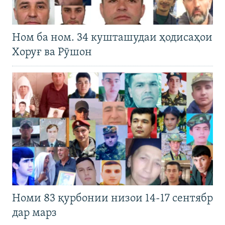
Ном ба ном. 34 кушташудаи ҳодисаҳои
Хоруғ ва Рӯшон
Номи 83 қурбонии низои 14-17 сентябр
дар марз