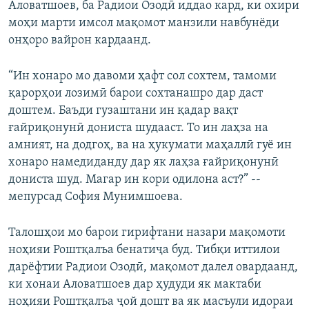
Аловатшоев, ба Радиои Озодӣ иддао кард, ки охири
моҳи марти имсол мақомот манзили навбунёди
онҳоро вайрон кардаанд.
“Ин хонаро мо давоми ҳафт сол сохтем, тамоми
қарорҳои лозимӣ барои сохтанашро дар даст
доштем. Баъди гузаштани ин қадар вақт
ғайриқонунӣ дониста шудааст. То ин лаҳза на
амният, на додгоҳ, ва на ҳукумати маҳаллӣ гуё ин
хонаро намедиданду дар як лаҳза ғайриқонунӣ
дониста шуд. Магар ин кори одилона аст?” --
мепурсад София Мунимшоева.
Талошҳои мо барои гирифтани назари мақомоти
ноҳияи Роштқалъа бенатиҷа буд. Тибқи иттилои
дарёфтии Радиои Озодӣ, мақомот далел овардаанд,
ки хонаи Аловатшоев дар ҳудуди як мактаби
ноҳияи Роштқалъа ҷой дошт ва як масъули идораи