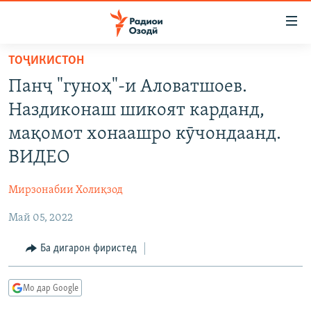
Пайвандҳои
дастрасӣ
Ҷаҳиш
ТОҶИКИСТОН
ба
ГӮШАҲО
Панҷ "гуноҳ"-и Аловатшоев.
мояи
ГАПИ ОЗОД
СИЁСАТ
аслӣ
Наздиконаш шикоят карданд,
РӮЗГОРИ МУҲОҶИР
Ҷаҳиш
ИҚТИСОД
мақомот хонаашро кӯчондаанд.
ба
САЛОМ, ХОҲАР
ҶОМЕА
ВИДЕО
феҳристи
ТАҲҚИҚОТ
ҚАЗИЯИ "КРОКУС"
аслӣ
Мирзонабии Холиқзод
Ҷаҳиш
ҶАНГ ДАР УКРАИНА
ОСИЁИ МАРКАЗӢ
ба
Май 05, 2022
НАЗАРИ МАРДУМ
ФАРҲАНГ
ҷустор
ЧАНДРАСОНАӢ
Ба дигарон фиристед
МЕҲМОНИ ОЗОДӢ
БЛОГИСТОН
РӮЙХАТҲО
ВАРЗИШ
ОЗОДӢ ОНЛАЙН
ВИДЕО
Мо дар Google
КИТОБҲОИ ОЗОДӢ
НИГОРИСТОН