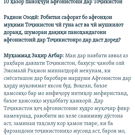
10 ҳазор паноҳҷӯи афғонистонӣ дар Тоҷикистон
Радиои Озодӣ: Робитаи сафорат бо афғонҳои
муқими Тоҷикистон чӣ гуна аст ва чӣ мушкилот
доранд, шумораи дақиқи паноҳандагони
афғонистонӣ дар Тоҷикистонро дар даст доред?
Муҳаммад Заҳир Ағбар:
Ман дар навбати аввал аз
раҳбари давлати Тоҷикистон, бахусус ҷаноби олӣ
Эмомалӣ Раҳмон миннатдорӣ мекунам, ки
сиёсаташон дар баробари мардуми Афғонистон дар
ҳарду муқовимат яксон буд. Воқеан, баъзе
ҳамсояҳо бар мо инфиҷору интиҳор мефиристанд,
баъзе ҳамсояҳо муҳаббату ҳамкорӣ. Дар
Тоҷикистон ҳеҷ афғонистоние худро муҳоҷир фикр
намекунад, равобити мо хеле самимиву дӯстона
аст, заминаи таҳсилу кор ҳамон тавре, ки ба
фарзандони тоҷикистониҳо мусоид аст, барои мо,