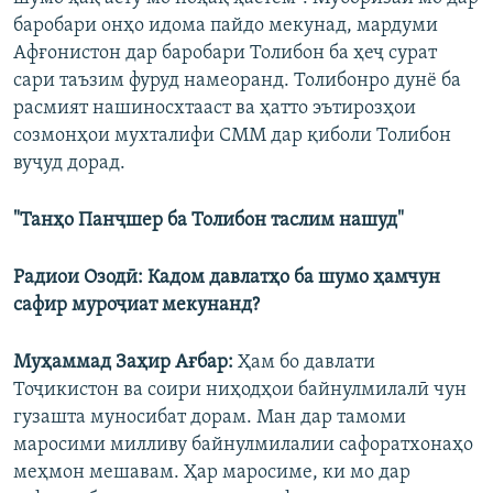
баробари онҳо идома пайдо мекунад, мардуми
Афғонистон дар баробари Толибон ба ҳеҷ сурат
сари таъзим фуруд намеоранд. Толибонро дунё ба
расмият нашиносхтааст ва ҳатто эътирозҳои
созмонҳои мухталифи СММ дар қиболи Толибон
вуҷуд дорад.
"Танҳо Панҷшер ба Толибон таслим нашуд"
Радиои Озодӣ: Кадом давлатҳо ба шумо ҳамчун
сафир муроҷиат мекунанд?
Муҳаммад Заҳир Ағбар:
Ҳам бо давлати
Тоҷикистон ва соири ниҳодҳои байнулмилалӣ чун
гузашта муносибат дорам. Ман дар тамоми
маросими милливу байнулмилалии сафоратхонаҳо
меҳмон мешавам. Ҳар маросиме, ки мо дар