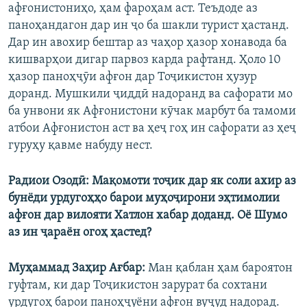
афғонистониҳо, ҳам фароҳам аст. Теъдоде аз
паноҳандагон дар ин ҷо ба шакли турист ҳастанд.
Дар ин авохир бештар аз чаҳор ҳазор хонавода ба
кишварҳои дигар парвоз карда рафтанд. Ҳоло 10
ҳазор паноҳҷӯи афғон дар Тоҷикистон ҳузур
доранд. Мушкили ҷиддӣ надоранд ва сафорати мо
ба унвони як Афғонистони кӯчак марбут ба тамоми
атбои Афғонистон аст ва ҳеҷ гоҳ ин сафорати аз ҳеҷ
гуруҳу қавме набуду нест.
Радиои Озодӣ: Мақомоти тоҷик дар як соли ахир аз
бунёди урдугоҳҳо барои муҳоҷирони эҳтимолии
афғон дар вилояти Хатлон хабар доданд. Оё Шумо
аз ин ҷараён огоҳ ҳастед?
Муҳаммад Заҳир Ағбар:
Ман қаблан ҳам бароятон
гуфтам, ки дар Тоҷикистон зарурат ба сохтани
урдугоҳ барои паноҳҷуёни афғон вуҷуд надорад.