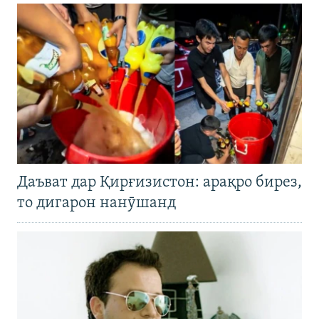
Даъват дар Қирғизистон: арақро бирез,
то дигарон нанӯшанд