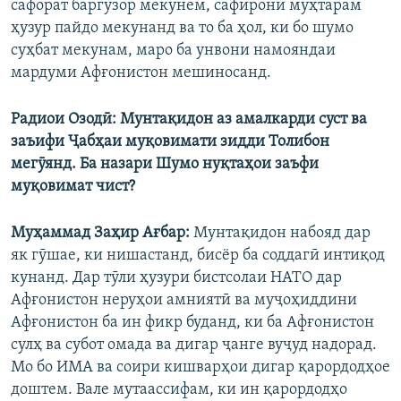
сафорат баргузор мекунем, сафирони муҳтарам
ҳузур пайдо мекунанд ва то ба ҳол, ки бо шумо
суҳбат мекунам, маро ба унвони намояндаи
мардуми Афғонистон мешиносанд.
Радиои Озодӣ: Мунтақидон аз амалкарди суст ва
заъифи Ҷабҳаи муқовимати зидди Толибон
мегӯянд. Ба назари Шумо нуқтаҳои заъфи
муқовимат чист?
Муҳаммад Заҳир Ағбар:
Мунтақидон набояд дар
як гӯшае, ки нишастанд, бисёр ба соддагӣ интиқод
кунанд. Дар тӯли ҳузури бистсолаи НАТО дар
Афғонистон неруҳои амниятӣ ва муҷоҳиддини
Афғонистон ба ин фикр буданд, ки ба Афғонистон
сулҳ ва субот омада ва дигар ҷанге вуҷуд надорад.
Мо бо ИМА ва соири кишварҳои дигар қарордодҳое
доштем. Вале мутаассифам, ки ин қарордодҳо