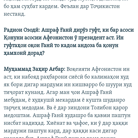
бо ҳам суҳбат кардем. Феълан дар Тоҷикистон
нестанд.
Радиои Озодӣ: Ашраф Ғанӣ дирӯз гуфт, ки бар асоси
Қонуни асосии Афғонистон ӯ президент аст. Ин
гуфтаҳои оқои Ғанӣ то кадом андоза ба қонун
ҳамхонӣ дорад?
Муҳаммад Заҳир Ағбар:
Воқеияти Афғонистон ин
аст, ки набояд раҳбарони сиёсӣ бо калимаҳои худ
як бори дигар мардуми ин кишварро бо шуури худ
тиҷорат кунанд. Агар ман ҷои Ашраф Ғанӣ
мебудам, ё худкушӣ мекардам ё кушта шуданро
тарҷеҳ медодам. Ва ё дар зиндони Толибон қарор
медоштам. Ашраф Ғанӣ худашро ба қавми паштун
нисбат надиҳад. Хиёнат ва ҷафое, ки ӯ дар ҳаққи
мардуми паштун кард, дар ҳаққи каси дигар