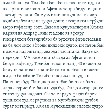
амалӣ нашуд. Толибон баякбора тавонистанд, ки
аксарияти вилоятҳои Афғонистонро бидуни ҷанг
тасхир кунанд. Як муомилаи пинҳоние, ки дар
ақиби ҷабҳаи ҷанг вуҷуд дошт, аксарияти нерӯҳои
моро ғофилгир сохт. Давоми ҳукуматдории Ҳомид
Карзай ва Ашраф Ғанӣ теъдоде аз афсару
генералҳои ботаҷрибаро ба рухсатӣ фиристоданд
ва ба ҷои онҳо афроди дилхоҳи худро, ки таҷрибаи
низомӣ надоштанд, оварда гузоштанд. Вақте ки
неруҳои ИМА бисёр шитобзада аз Афғонистон
берун рафтанд, Толибон тавонистанд 33 вилоятро
бидуни ҷанг ва бо ҷанг бигиранд. Ягона вилояте,
ки дар баробари Толибон таслим нашуд, ин
Панҷшер буд. Панҷшер дар тӯли бист сол ба як
дараи туристӣ табдил шуда буд. Он ҷо дигар ҷангу
силоҳ вуҷуд надошт. Он ҷо мардум фақат барои
хушиҳои худ мерафтанд ва мусобиқаҳои футбол
сурат мегирифт. Ҳамаи муҷоҳиддин силоҳи худро