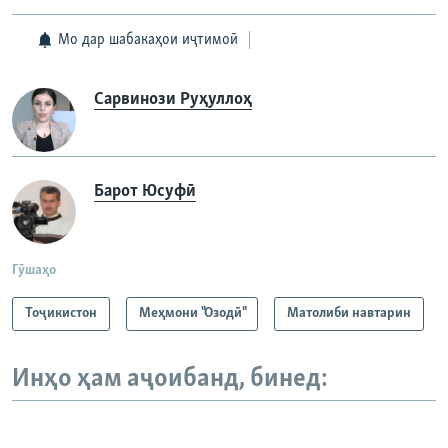
Мо дар шабакаҳои иҷтимоӣ
Сарвинози Руҳуллоҳ
Барот Юсуфӣ
Гӯшаҳо
Тоҷикистон
Меҳмони "Озодӣ"
Матолиби навтарин
Инҳо ҳам аҷоибанд, бинед: