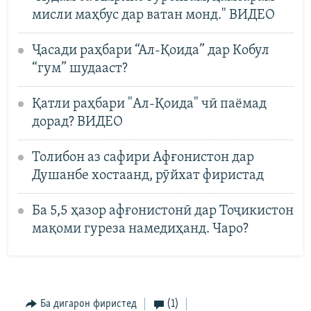
мисли маҳбус дар ватан монд." ВИДЕО
Ҷасади раҳбари “Ал-Қоида” дар Кобул
“гум” шудааст?
Қатли раҳбари "Ал-Қоида" чӣ паёмад
дорад? ВИДЕО
Толибон аз сафири Афғонистон дар
Душанбе хостаанд, рӯйхат фиристад
Ба 5,5 ҳазор афғонистонӣ дар Тоҷикистон
мақоми гуреза намедиҳанд. Чаро?
Ба дигарон фиристед
(1)