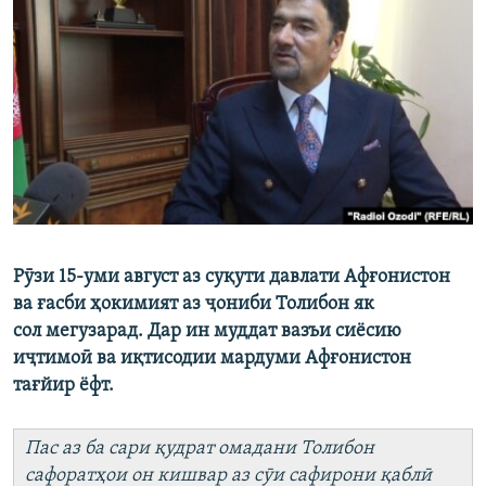
ГУЗОРИШҲОИ РАДИОӢ
Русский
ПАЙГИРӢ КУНЕД
Ҳамаи сомонаҳои RFE/RL
Рӯзи 15-уми август аз суқути давлати Афғонистон
ва ғасби ҳокимият аз ҷониби Толибон як
сол мегузарад. Дар ин муддат вазъи сиёсию
иҷтимоӣ ва иқтисодии мардуми Афғонистон
тағйир ёфт.
Пас аз ба сари қудрат омадани Толибон
сафоратҳои он кишвар аз сӯи сафирони қаблӣ