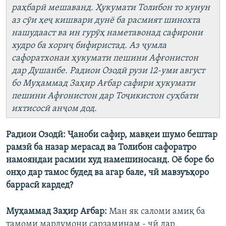
раҳбарӣ мешаванд. Ҳукумати Толибон то кунун
аз сӯи ҳеҷ кишвари дунё ба расмият шинохта
нашудааст ва ин гурӯҳ наметавонад сафирони
худро ба хориҷ бифиристад. Аз ҷумла
сафоратхонаи ҳукумати пешини Афғонистон
дар Душанбе. Радиои Озодӣ рузи 12-уми август
бо Муҳаммад Заҳир Ағбар сафири ҳукумати
пешини Афғонистон дар Тоҷикистон суҳбати
ихтисосӣ анҷом дод.
Радиои Озодӣ: Ҷаноби сафир, мавқеи шумо бештар
рамзӣ ба назар мерасад ва Толибон сафоратро
намояндаи расмии худ намешиносанд. Оё боре бо
онҳо дар тамос будед ва агар бале, чӣ мавзуъҳоро
баррасӣ кардед?
Муҳаммад Заҳир Ағбар:
Ман як саломи амиқ ба
тамоми мардумони сарзаминам - чӣ дар