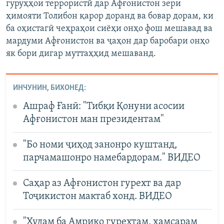
гуруҳҳои террористӣ дар Афғонистон зери
ҳимояти Толибон қарор доранд ва бовар дорам, ки
ба оҳистагӣ чеҳраҳои сиёҳи онҳо фош мешавад ва
мардуми Афғонистон ва ҷаҳон дар баробари онҳо
як бори дигар муттаҳҳид мешаванд.
ИНЧУНИН, БИХОНЕД:
Ашраф Ғанӣ: "Тибқи Қонуни асосии
Афғонистон ман президентам"
"Бо номи ҷиҳод занонро куштанд,
парчамашонро намебардорам." ВИДЕО
Саҳар аз Афғонистон гурехт ва дар
Тоҷикистон мактаб хонд. ВИДЕО
"Худам ба Амрико гурехтам, ҳамсарам