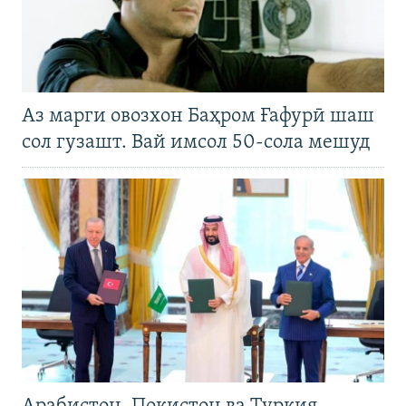
Аз марги овозхон Баҳром Ғафурӣ шаш
сол гузашт. Вай имсол 50-сола мешуд