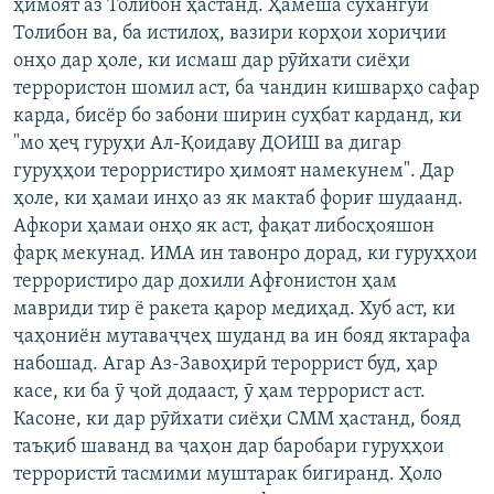
ҳимоят аз Толибон ҳастанд. Ҳамеша сухангӯи
Толибон ва, ба истилоҳ, вазири корҳои хориҷии
онҳо дар ҳоле, ки исмаш дар рӯйхати сиёҳи
террористон шомил аст, ба чандин кишварҳо сафар
карда, бисёр бо забони ширин суҳбат карданд, ки
"мо ҳеҷ гуруҳи Ал-Қоидаву ДОИШ ва дигар
гуруҳҳои терорристиро ҳимоят намекунем". Дар
ҳоле, ки ҳамаи инҳо аз як мактаб фориғ шудаанд.
Афкори ҳамаи онҳо як аст, фақат либосҳояшон
фарқ мекунад. ИМА ин тавонро дорад, ки гуруҳҳои
террористиро дар дохили Афғонистон ҳам
мавриди тир ё ракета қарор медиҳад. Хуб аст, ки
ҷаҳониён мутаваҷҷеҳ шуданд ва ин бояд яктарафа
набошад. Агар Аз-Завоҳирӣ тероррист буд, ҳар
касе, ки ба ӯ ҷой додааст, ӯ ҳам террорист аст.
Касоне, ки дар рӯйхати сиёҳи СММ ҳастанд, бояд
таъқиб шаванд ва ҷаҳон дар баробари гуруҳҳои
террористӣ тасмими муштарак бигиранд. Ҳоло