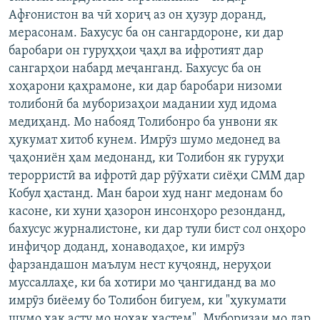
Афғонистон ва чӣ хориҷ аз он ҳузур доранд,
мерасонам. Бахусус ба он сангардороне, ки дар
баробари он гуруҳҳои ҷаҳл ва ифротият дар
сангарҳои набард меҷанганд. Бахусус ба он
хоҳарони қаҳрамоне, ки дар баробари низоми
толибонӣ ба муборизаҳои мадании худ идома
медиҳанд. Мо набояд Толибонро ба унвони як
ҳукумат хитоб кунем. Имрӯз шумо медонед ва
ҷаҳониён ҳам медонанд, ки Толибон як гуруҳи
терорристӣ ва ифротӣ дар рӯӯхати сиёҳи СММ дар
Кобул ҳастанд. Ман барои худ нанг медонам бо
касоне, ки хуни ҳазорон инсонҳоро резонданд,
бахусус журналистоне, ки дар тули бист сол онҳоро
инфиҷор доданд, хонаводаҳое, ки имрӯз
фарзандашон маълум нест куҷоянд, неруҳои
муссаллаҳе, ки ба хотири мо ҷангиданд ва мо
имрӯз биёему бо Толибон бигуем, ки "ҳукумати
шумо ҳақ асту мо ноҳақ ҳастем". Муборизаи мо дар