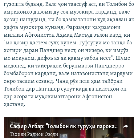
гузошта буданд. Вале ҷои таассуф аст, ки Толибон бо
амрикоиҳо давоми ду сол музокира карданд, вале
ҳозир нашуданд, ки бо ҳамватанони худ ақаллан як
ҳафта музокира кунанд. Фарзанди қаҳрамони
миллии Афғонистон Аҳмад Масъуд эълон кард, ки
"мо ҳозир ҳастем сулҳ кунем. Гуфтугӯи мо танҳо ба
хотири дараи Панҷшер нест, он чизеро, ки имрӯз
мо мекунем, дифоъ аз як қавму забон нест". Шумо
медонед, ки тайёраҳои берунмарзӣ Панҷшерро
бомбаборон карданд, вале натавонистанд мардуми
онро таслим созанд. Чанд рӯз пеш ҳам тайёраи
Толибон дар Панҷшер суқут кард ва пилотҳои он
дар асорати муқовиматгарони Афғонистон
ҳастанд.
Сафир Ағбар: "Толибон як гуруҳи парокандаанд. Пойбанди ҳеч қонуне нестанд"
Таҳияи
Радиои Озодӣ