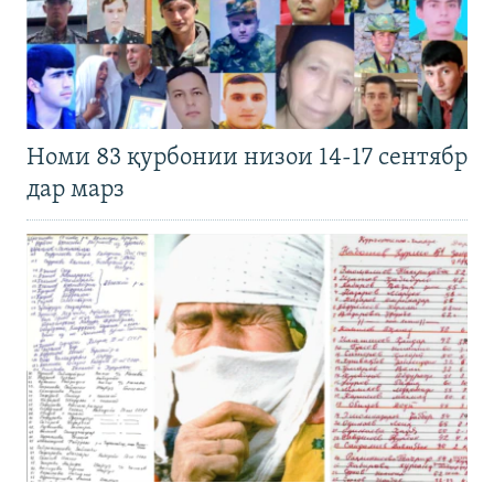
Номи 83 қурбонии низои 14-17 сентябр
дар марз