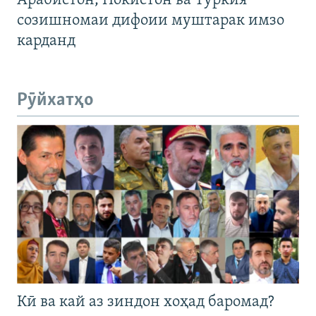
Арабистон, Покистон ва Туркия
созишномаи дифоии муштарак имзо
карданд
Рӯйхатҳо
Кӣ ва кай аз зиндон хоҳад баромад?