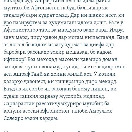
накарда буд. Ашраф Ғанӣ пеш аз ҳама раиси
мунтахаби Афғонистон набуд, балки дар як
тақаллуб сари қудрат омад. Дар ин шакке нест, ки
ӯро пазируфтем ва ҳукуматаш идома дошт. Вале ӯ
Афғонистонро тарк ва мардумро раҳо кард. Имрӯз
зану мард, пиру ҷавон дар мотам нишастаанд. Баъд
аз як сол бо кадом иззату ҳурмат ва қиёфа дар
баробари расонаҳо зоҳир мешавад, бо кадом
ифтихор? Боз мехоҳад масоили қавмиро доман
занад ва чунин вонамуд кунад, ки ин як қаҳрамон
аст. Ашраф Ғанӣ як хоини миллӣ аст. Ӯ қотили
ҳазорҳо ҷавонест, ки кишврашро дифо мекард.
Баъд аз як сол бо як расонаи беному нишон, ки
худаш ташкил кардаву мусоҳиба медиҳад.
Сарпарастии раёсатиҷумҳуриро мутобиқ ба
қонуни асосии Афғонистон ҷаноби Амруллоҳ
Солеҳро эълон кардем.