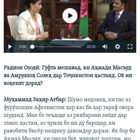
Феълан кор намекунад
Auto
0:00
22:33
240p
Радиои Озодӣ: Гуфта мешавад, ки Аҳмади Масъуд
360p
ва Амруллоҳ Солеҳ дар Тоҷикистон ҳастанд. Оё ин
Auto
240p
360p
480p
480p
воқеият дорад?
720p
720p
1080p
Муҳаммад Заҳир Ағбар:
Шумо медонед, ки пас аз
1080p
фурӯпошии Афғонистон ҳар кас ба ҳар тараф овора
шуданд. Ман бо теъдоде аз раҳбарони зиёде дар
тамос ҳастам, аз ҷумла бо ин ду бародар, ки
равобити бисёр наздику давомдор дорам. Як бор бо
Аҳмад Масъуд, ки омада буд, мулоқот доштам, мо