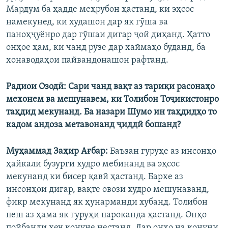
Мардум ба ҳадде меҳрубон ҳастанд, ки эҳсос
намекунед, ки худашон дар як гӯша ва
паноҳҷуёнро дар гӯшаи дигар ҷой диҳанд. Ҳатто
онҳое ҳам, ки чанд рӯзе дар хаймаҳо буданд, ба
хонаводаҳои пайвандонашон рафтанд.
Радиои Озодӣ: Сари чанд вақт аз тариқи расонаҳо
мехонем ва мешунавем, ки Толибон Тоҷикистонро
таҳдид мекунанд. Ба назари Шумо ин таҳдидҳо то
кадом андоза метавонанд ҷиддӣ бошанд?
Муҳаммад Заҳир Ағбар:
Баъзан гуруҳе аз инсонҳо
ҳайкали бузурги худро мебинанд ва эҳсос
мекунанд ки бисер қавӣ ҳастанд. Бархе аз
инсонҳои дигар, вақте овози худро мешунаванд,
фикр мекунанд як ҳунарманди хубанд. Толибон
пеш аз ҳама як гуруҳи пароканда ҳастанд. Онҳо
пойбанди ҳеҷ қонуне нестанд. Дар онҳо на қонуни