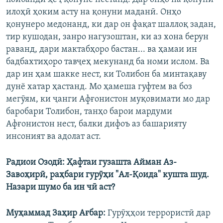
илоҳӣ ҳоким асту на қонуни маданӣ. Онҳо
қонунеро медонанд, ки дар он фақат шаллоқ задан,
тир кушодан, занро нагузоштан, ки аз хона берун
раванд, дари мактабҳоро бастан... ва ҳамаи ин
бадбахтиҳоро тавҷеҳ мекунанд ба номи ислом. Ва
дар ин ҳам шакке нест, ки Толибон ба минтақаву
дунё хатар ҳастанд. Мо ҳамеша гуфтем ва боз
мегӯям, ки ҷанги Афғонистон муқовимати мо дар
баробари Толибон, танҳо барои мардуми
Афғонистон нест, балки дифоъ аз башарияту
инсоният ва адолат аст.
Радиои Озодӣ: Ҳафтаи гузашта Айман Аз-
Завоҳирӣ, раҳбари гурӯҳи "Ал-Қоида" кушта шуд.
Назари шумо ба ин чӣ аст?
Муҳаммад Заҳир Ағбар:
Гурӯҳҳои террористӣ дар