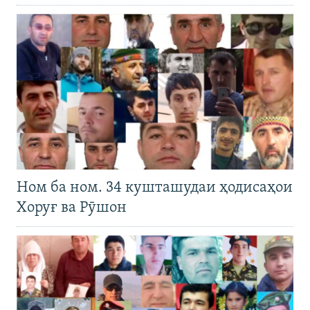
Ном ба ном. 34 кушташудаи ҳодисаҳои
Хоруғ ва Рӯшон