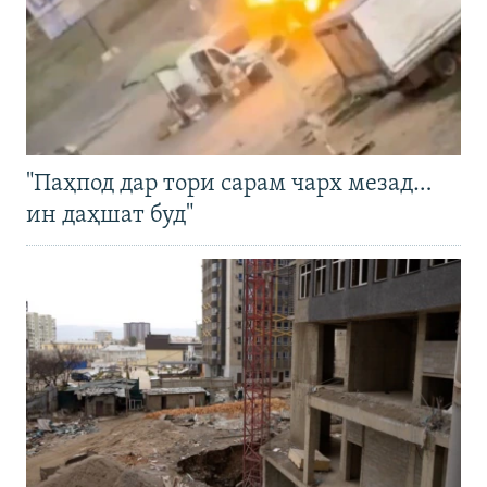
"Паҳпод дар тори сарам чарх мезад…
ин даҳшат буд"