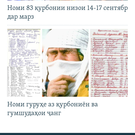
Номи 83 қурбонии низои 14-17 сентябр
дар марз
Номи гуруҳе аз қурбониён ва
гумшудаҳои ҷанг