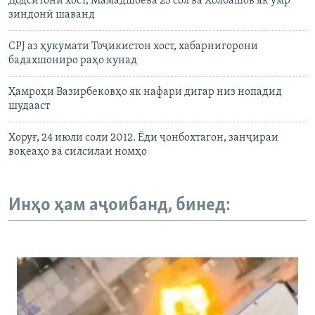
Додситонӣ хост, Мамадшоева 25 сол ва Холбашов як умр
зиндонӣ шаванд
СPJ аз ҳукумати Тоҷикистон хост, хабарнигорони
бадахшониро раҳо кунад
Ҳамроҳи Вазирбековҳо як нафари дигар низ нопадид
шудааст
Хоруғ, 24 июли соли 2012. Ёди ҷонбохтагон, занҷираи
воқеаҳо ва силсилаи номҳо
Инҳо ҳам аҷоибанд, бинед: