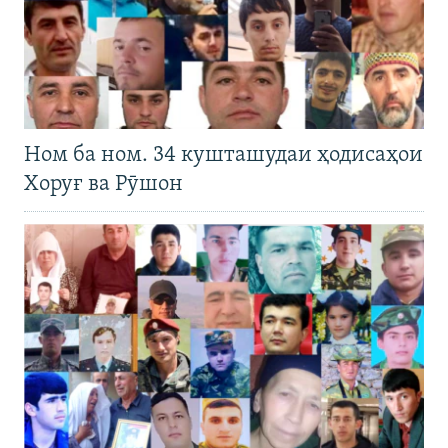
Ном ба ном. 34 кушташудаи ҳодисаҳои
Хоруғ ва Рӯшон