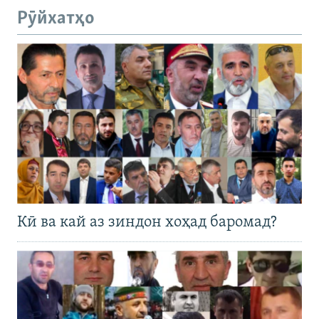
Рӯйхатҳо
Кӣ ва кай аз зиндон хоҳад баромад?