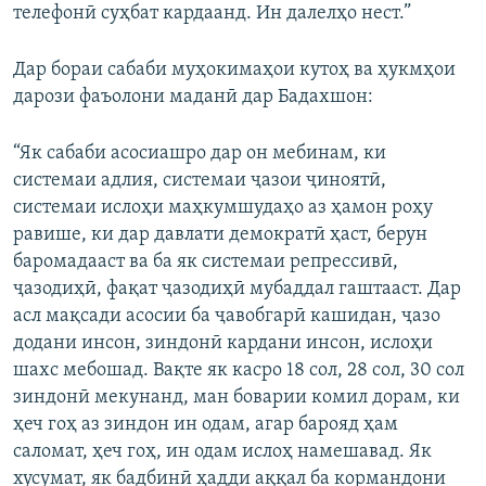
телефонӣ суҳбат кардаанд. Ин далелҳо нест.”
Дар бораи сабаби муҳокимаҳои кутоҳ ва ҳукмҳои
дарози фаъолони маданӣ дар Бадахшон:
“Як сабаби асосиашро дар он мебинам, ки
системаи адлия, системаи ҷазои ҷиноятӣ,
системаи ислоҳи маҳкумшудаҳо аз ҳамон роҳу
равише, ки дар давлати демократӣ ҳаст, берун
баромадааст ва ба як системаи репрессивӣ,
ҷазодиҳӣ, фақат ҷазодиҳӣ мубаддал гаштааст. Дар
асл мақсади асосии ба ҷавобгарӣ кашидан, ҷазо
додани инсон, зиндонӣ кардани инсон, ислоҳи
шахс мебошад. Вақте як касро 18 сол, 28 сол, 30 сол
зиндонӣ мекунанд, ман боварии комил дорам, ки
ҳеч гоҳ аз зиндон ин одам, агар барояд ҳам
саломат, ҳеч гоҳ, ин одам ислоҳ намешавад. Як
хусумат, як бадбинӣ ҳадди аққал ба кормандони