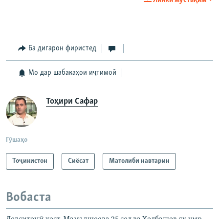
360p
Auto
240p
360p
480p
480p
720p
Ба дигарон фиристед
720p
1080p
1080p
Мо дар шабакаҳои иҷтимоӣ
Тоҳири Сафар
Гӯшаҳо
Тоҷикистон
Сиёсат
Матолиби навтарин
Вобаста