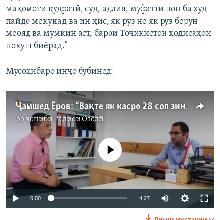
мақомоти қудратӣ, суд, адлия, муфаттишон ба худ
пайдо мекунад ва ин ҳис, як рӯз не як рӯз берун
меояд ва мумкин аст, барои Тоҷикистон ҳодисаҳои
нохуш биёрад.”
Мусоҳибаро инҷо бубинед:
Ҷамшед Ёров: “Вақте як касро 28 сол зиндонӣ мекунед”
Аз ҷониби
Радиои Озодӣ
Феълан кор намекунад
Auto
0:00
14:27
240p
Линки мустақим