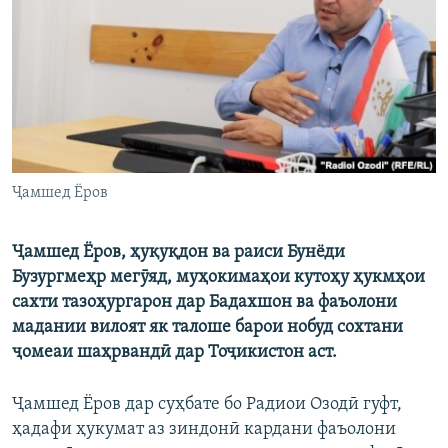
ГУЗОРИШҲОИ РАДИОӢ
Русский
ПАЙГИРӢ КУНЕД
Ҷамшед Ёров
Ҳамаи сомонаҳои RFE/RL
Ҷамшед Ёров, ҳуқуқдон ва раиси Бунёди
Бузургмеҳр мегӯяд, муҳокимаҳои кутоҳу ҳукмҳои
сахти тазоҳургарон дар Бадахшон ва фаъолони
мадании вилоят як талоше барои нобуд сохтани
ҷомеаи шаҳрвандӣ дар Тоҷикистон аст.
Ҷамшед Ёров дар суҳбате бо Радиои Озодӣ гуфт,
ҳадафи ҳукумат аз зиндонӣ кардани фаъолони