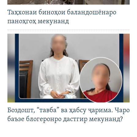
Таҳхонаи биноҳои баландошёнаро
паноҳгоҳ мекунанд
Боздошт, “тавба” ва ҳабсу ҷарима. Чаро
баъзе блогеронро дастгир мекунанд?