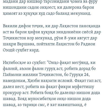
маданӣ дар кишвар тарсонидани ҷомеа ва фурӯ
нишондани садои онҳоест, ки далерона барои
ҳимоят аз ҳуқуқи худ садо баланд мекунанд.
Вакили дифои тоҷик, ки дар Лаҳистон паноҳанда
аст ва барои ҳифзи ҳуқуқи зиндониёни сиёсӣ дар
Тоҷикистон кор мекунад, рӯзи 8-уми август дар
шаҳри Варшава, пойтахти Лаҳистон бо Радиои
Озодӣ суҳбат кард.
Иқтибосҳое аз суҳбат: “Онҳо фақат мегӯянд, ки
фалонӣ, аъзои фалон гуруҳ аст, робита дорад бо
Паймони миллии Тоҷикистон, бо Гуруҳи 24,
намедонам, Ҳизби наҳзати исломӣ. Фақат гап аст,
далел нест, робита на фақат фикри муфаттишу
прокурор аст. Робита бояд бо далелҳо нишон дода
шавад. Бояд муносибатҳои онҳо нишон дода
шавад, аз тариқи смс, ё хат навиштаанд, ё