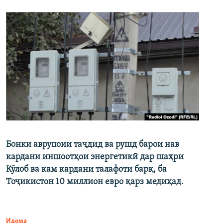
Бонки аврупоии таҷдид ва рушд барои нав
кардани иншоотҳои энергетикӣ дар шаҳри
Кӯлоб ва кам кардани талафоти барқ, ба
Тоҷикистон 10 миллион евро қарз медиҳад.
Идома