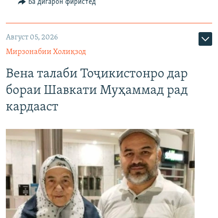
Ба дигарон фиристед
Август 05, 2026
Мирзонабии Холиқзод
Вена талаби Тоҷикистонро дар
бораи Шавкати Муҳаммад рад
кардааст