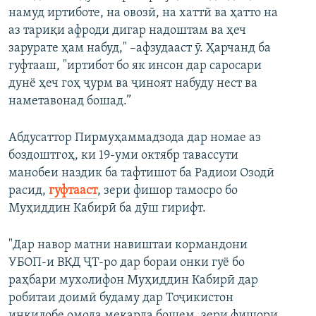
намуд иртиботе, на овозӣ, на хаттӣ ва ҳатто на
аз тариқи афроди дигар надоштам ва ҳеч
зарурате ҳам набуд," –афзудааст ӯ. Ҳарчанд ба
гуфтааш, "иртибот бо як инсон дар саросари
дунё ҳеч гоҳ ҷурм ва ҷиноят набуду нест ва
наметавонад бошад.”
Абдусаттор Пирмуҳаммадзода дар номае аз
боздоштгоҳ, ки 19-уми октябр тавассути
манобеи наздик ба тафтишот ба Радиои Озодӣ
расид,
гуфтааст
, зери фишор тамосро бо
Муҳиддин Кабирӣ ба дӯш гирифт.
"Дар навор матни навиштаи кормандони
УБОП-и ВКД ҶТ-ро дар бораи онки гуё бо
раҳбари мухолифон Муҳиддин Кабирӣ дар
робитаи доимӣ будаму дар Тоҷикистон
инқилобе омода мекарда бошем, зери фишори