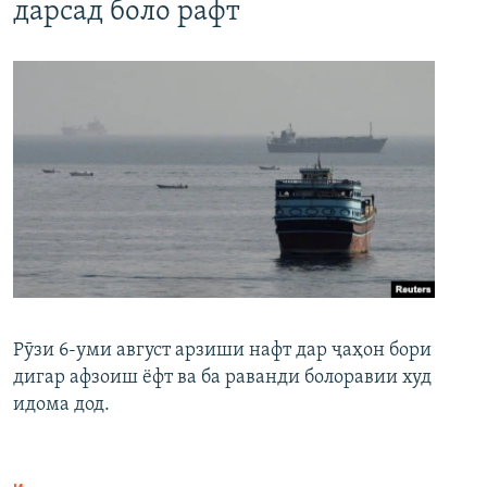
дарсад боло рафт
Рӯзи 6-уми август арзиши нафт дар ҷаҳон бори
дигар афзоиш ёфт ва ба раванди болоравии худ
идома дод.