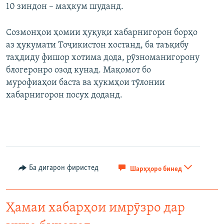
10 зиндон – маҳкум шуданд.
Созмонҳои ҳомии ҳуқуқи хабарнигорон борҳо
аз ҳукумати Тоҷикистон хостанд, ба таъқибу
таҳдиду фишор хотима дода, рӯзноманигорону
блогеронро озод кунад. Мақомот бо
мурофиаҳои баста ва ҳукмҳои тӯлонии
хабарнигорон посух доданд.
Ба дигарон фиристед
Шарҳҳоро бинед
Ҳамаи хабарҳои имрӯзро дар