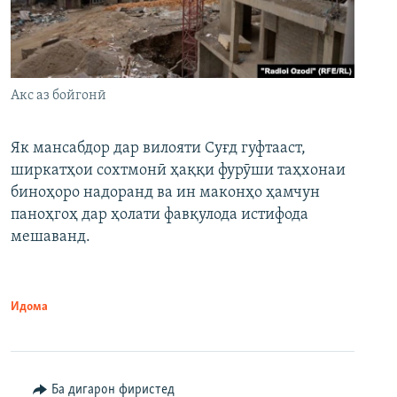
Акс аз бойгонӣ
Як мансабдор дар вилояти Суғд гуфтааст,
ширкатҳои сохтмонӣ ҳаққи фурӯши таҳхонаи
биноҳоро надоранд ва ин маконҳо ҳамчун
паноҳгоҳ дар ҳолати фавқулода истифода
мешаванд.
Идома
Ба дигарон фиристед