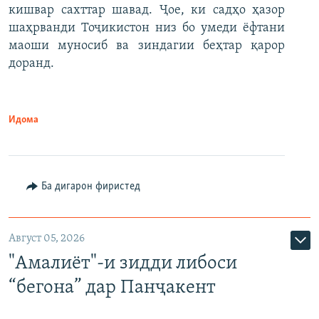
кишвар сахттар шавад. Ҷое, ки садҳо ҳазор
шаҳрванди Тоҷикистон низ бо умеди ёфтани
маоши муносиб ва зиндагии беҳтар қарор
доранд.
Идома
Ба дигарон фиристед
Август 05, 2026
"Амалиёт"-и зидди либоси
“бегона” дар Панҷакент