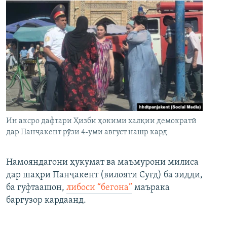
Ин аксро дафтари Ҳизби ҳокими халқии демократӣ
дар Панҷакент рӯзи 4-уми август нашр кард
Намояндагони ҳукумат ва маъмурони милиса
дар шаҳри Панҷакент (вилояти Суғд) ба зидди,
ба гуфтаашон,
либоси “бегона”
маърака
баргузор кардаанд.