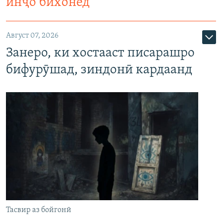
инҷо бихонед
Август 07, 2026
Занеро, ки хостааст писарашро
бифурӯшад, зиндонӣ кардаанд
Тасвир аз бойгонӣ