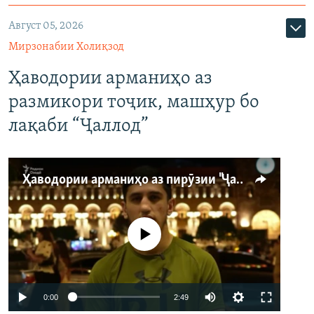
Август 05, 2026
Мирзонабии Холиқзод
Ҳаводории арманиҳо аз
размикори тоҷик, машҳур бо
лақаби “Ҷаллод”
Ҳаводории арманиҳо аз пирӯзии "Ҷаллод"-и тоҷик
Феълан кор намекунад
Auto
0:00
2:49