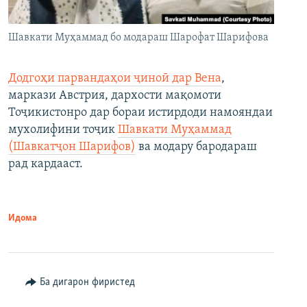
Шавкати Муҳаммад бо модараш Шарофат Шарифова
Додгоҳи парвандаҳои ҷиноӣ дар Вена
,
маркази Австрия, дархости мақомоти
Тоҷикистонро дар бораи истирдоди намояндаи
мухолифини тоҷик
Шавкати Муҳаммад
(Шавкатҷон Шарифов)
ва модару бародараш
рад кардааст.
Идома
Ба дигарон фиристед