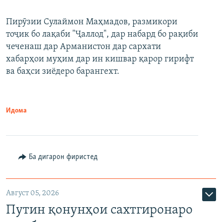
240p
Пирӯзии Сулаймон Маҳмадов, размикори
360p
тоҷик бо лақаби "Ҷаллод", дар набард бо рақиби
480p
Auto
240p
360p
480p
чеченаш дар Арманистон дар сархати
720p
хабарҳои муҳим дар ин кишвар қарор гирифт
720p
1080p
ва баҳси зиёдеро барангехт.
1080p
Идома
Ба дигарон фиристед
Август 05, 2026
Путин қонунҳои сахтгиронаро