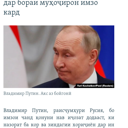
дар бораи муҳоҷирон имзо
кард
Владимир Путин. Акс аз бойгонӣ
Владимир Путин, раисҷумҳури Русия, бо
имзои чанд қонуни нав иҷозат додааст, ки
назорат ба кор ва зиндагии хориҷиён дар ин