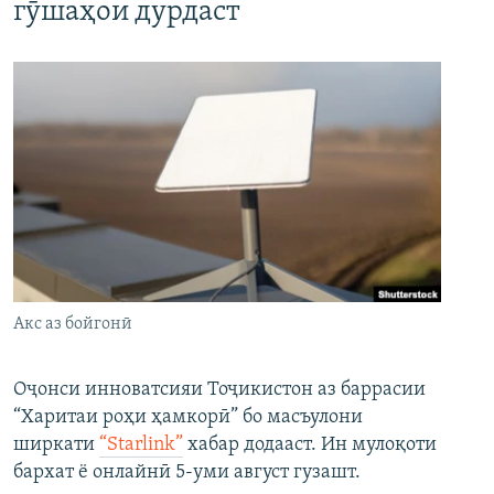
гӯшаҳои дурдаст
Акс аз бойгонӣ
Оҷонси инноватсияи Тоҷикистон аз баррасии
“Харитаи роҳи ҳамкорӣ” бо масъулони
ширкати
“Starlink”
хабар додааст. Ин мулоқоти
бархат ё онлайнӣ 5-уми август гузашт.