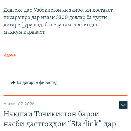
Додгоҳе дар Узбекистон як занро, ки хостааст,
писарашро дар ивази 3300 доллар ба ҷуфти
дигаре фурӯшад, ба севуним сол зиндон
маҳкум кардааст.
Идома
Ба дигарон фиристед
Август 07, 2026
Нақшаи Тоҷикистон барои
насби дастгоҳҳои “Starlink” дар