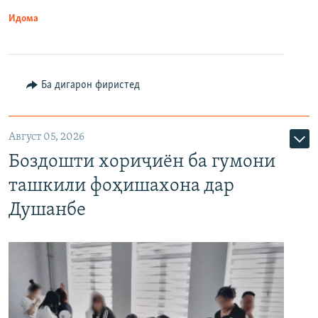
Идома
Ба дигарон фиристед
Август 05, 2026
Боздошти хориҷиён ба гумони
ташкили фоҳишахона дар
Душанбе