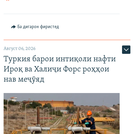
Ба дигарон фиристед
Август 06, 2026
Туркия барои интиқоли нафти
Ироқ ва Халиҷи Форс роҳҳои
нав меҷӯяд