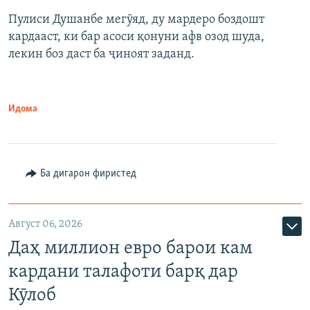
Пулиси Душанбе мегӯяд, ду мардеро боздошт
кардааст, ки бар асоси қонуни афв озод шуда,
лекин боз даст ба ҷиноят заданд.
Идома
Ба дигарон фиристед
Август 06, 2026
Даҳ миллион евро барои кам
кардани талафоти барқ дар
Кӯлоб