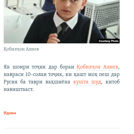
Қобилҷон Алиев
Як шоири тоҷик дар бораи
Қобилҷон Алиев
,
навраси 10-солаи тоҷик, ки ҳашт моҳ пеш дар
Русия ба таври ваҳшиёна
кушта шуд
, китоб
навиштааст.
Идома