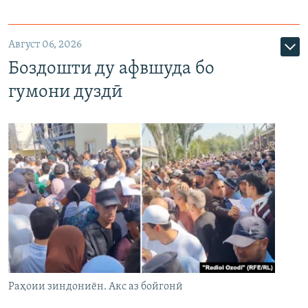
Август 06, 2026
Боздошти ду афвшуда бо
гумони дуздӣ
Раҳоии зиндониён. Акс аз бойгонӣ