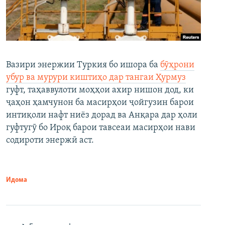
Вазири энержии Туркия бо ишора ба
бӯҳрони
убур ва мурури киштиҳо дар тангаи Ҳурмуз
гуфт, таҳаввулоти моҳҳои ахир нишон дод, ки
ҷаҳон ҳамчунон ба масирҳои ҷойгузин барои
интиқоли нафт ниёз дорад ва Анқара дар ҳоли
гуфтугӯ бо Ироқ барои тавсеаи масирҳои нави
содироти энержӣ аст.
Идома