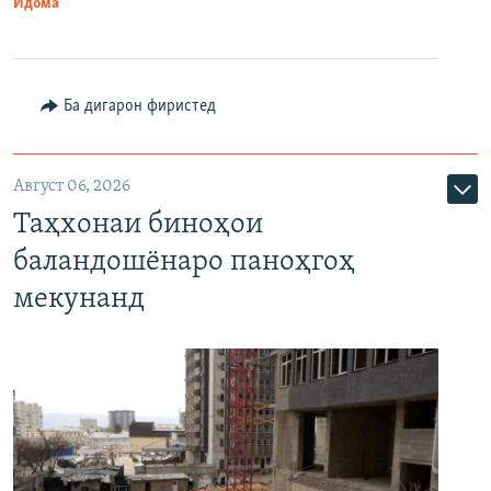
Идома
Ба дигарон фиристед
Август 06, 2026
Таҳхонаи биноҳои
баландошёнаро паноҳгоҳ
мекунанд