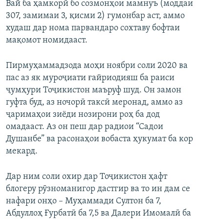
Вай ба ҳамкорӣ бо созмонҳои мамнуъ (моддаи
307, замимаи 3, қисми 2) гумонбар аст, аммо
худаш дар нома парвандаро сохтаву бофтаи
мақомот номидааст.
Пирмуҳаммадзода моҳи ноябри соли 2020 ва
пас аз як муроҷиати ғайриодияш ба раиси
ҷумҳури Тоҷикистон маъруф шуд. Он замон
гуфта буд, аз ночорӣ таксӣ меронад, аммо аз
ҷаримаҳои зиёди нозирони роҳ ба дод
омадааст. Аз он пеш дар радиои “Садои
Душанбе” ва расонаҳои вобаста ҳукумат ба кор
мекард.
Дар ним соли охир дар Тоҷикистон ҳафт
блогеру рӯзноманигор дастгир ва то ин дам се
нафари онҳо – Муҳаммади Султон ба 7,
Абдуллоҳ Ғурбатӣ ба 7,5 ва Далери Имомалӣ ба