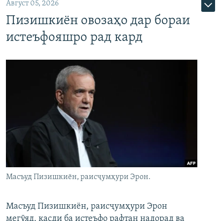
Август 05, 2026
Пизишкиён овозаҳо дар бораи
истеъфояшро рад кард
Масъуд Пизишкиён, раисҷумҳури Эрон.
Масъуд Пизишкиён, раисҷумҳури Эрон
мегӯяд, қасди ба истеъфо рафтан надорад ва