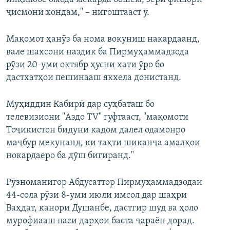
ҷисмонӣ хондам," – нигоштааст ӯ.
Мақомот ҳанӯз ба нома вокуниш накардаанд,
вале шахсони наздик ба Пирмуҳаммадзода
рӯзи 20-уми октябр ҳусни хати ӯро бо
дастхатҳои пешинааш якхела донистанд.
Муҳиддин Кабирӣ дар суҳбаташ бо
телевизиони "Аздо TV" гуфтааст, "мақомоти
Тоҷикистон бидуни кадом далел одамонро
маҷбур мекунанд, ки таҳти шиканҷа амалҳои
нокардаеро ба дӯш бигиранд."
Рӯзноманигор Абдусаттор Пирмуҳаммадзодаи
44-сола рӯзи 8-уми июли имсол дар шаҳри
Ваҳдат, канори Душанбе, дастгир шуд ва ҳоло
мурофиааш паси дарҳои баста ҷараён дорад.