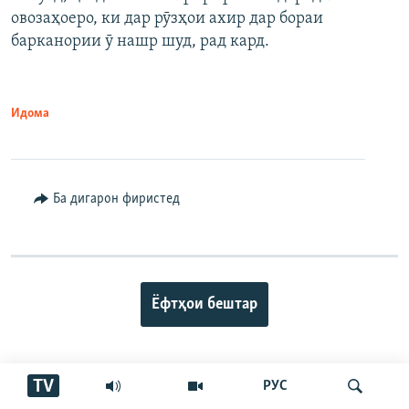
овозаҳоеро, ки дар рӯзҳои ахир дар бораи
барканории ӯ нашр шуд, рад кард.
Идома
Ба дигарон фиристед
Ёфтҳои бештар
TV
РУС
ПАЙГИРӢ КУНЕД