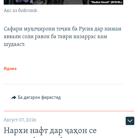
Акс аз бойгонӣ.
Сафари муҳоҷирони тоҷик ба Русия дар нимаи
аввали соли равон ба таври назаррас кам
шудааст.
Идома
Ба дигарон фиристед
Август 07, 2026
Нархи нафт дар ҷаҳон се