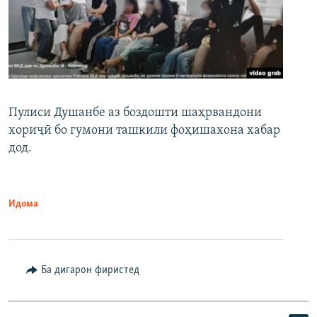
Пулиси Душанбе аз боздошти шаҳрвандони
хориҷӣ бо гумони ташкили фоҳишахона хабар
дод.
Идома
Ба дигарон фиристед