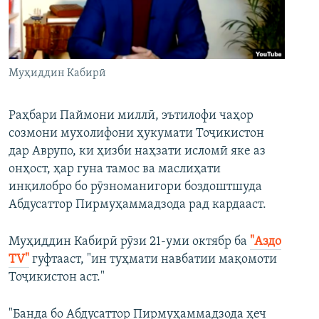
ГУЗОРИШҲОИ РАДИОӢ
Русский
ПАЙГИРӢ КУНЕД
Муҳиддин Кабирӣ
Раҳбари Паймони миллӣ, эътилофи чаҳор
созмони мухолифони ҳукумати Тоҷикистон
дар Аврупо, ки ҳизби наҳзати исломӣ яке аз
Ҳамаи сомонаҳои RFE/RL
онҳост, ҳар гуна тамос ва маслиҳати
инқилобро бо рӯзноманигори боздоштшуда
Абдусаттор Пирмуҳаммадзода рад кардааст.
Муҳиддин Кабирӣ рӯзи 21-уми октябр ба
"Аздо
TV"
гуфтааст, "ин туҳмати навбатии мақомоти
Тоҷикистон аст."
"Банда бо Абдусаттор Пирмуҳаммадзода ҳеч