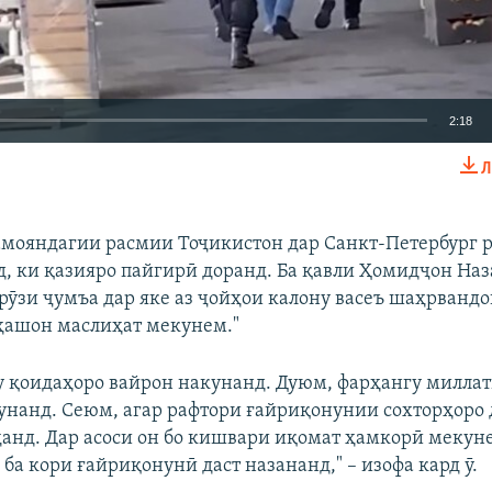
2:18
Л
EMBED
БА ДИГАРОН 
мояндагии расмии Тоҷикистон дар Санкт-Петербург р
нд, ки қазияро пайгирӣ доранд. Ба қавли Ҳомидҷон Наз
"рӯзи ҷумъа дар яке аз ҷойҳои калону васеъ шаҳрванд
Auto
240p
360p
480p
ҳашон маслиҳат мекунем."
720p
1080p
у қоидаҳоро вайрон накунанд. Дуюм, фарҳангу милла
нанд. Сеюм, агар рафтори ғайриқонунии сохторҳоро 
анд. Дар асоси он бо кишвари иқомат ҳамкорӣ мекуне
ба кори ғайриқонунӣ даст назананд," – изофа кард ӯ.