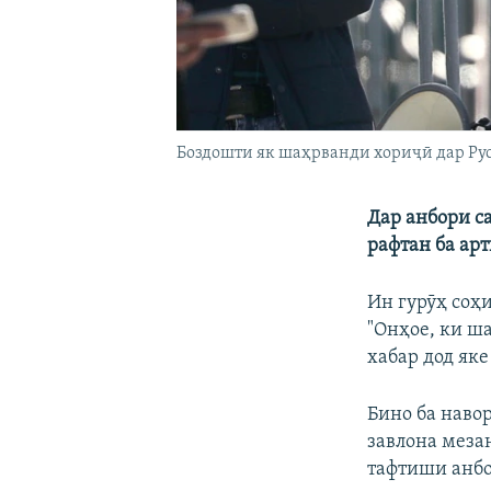
Боздошти як шаҳрванди хориҷӣ дар Рус
Дар анбори с
рафтан ба ар
Ин гурӯҳ соҳ
"Онҳое, ки ш
хабар дод як
Бино ба навор
завлона меза
тафтиши анбо