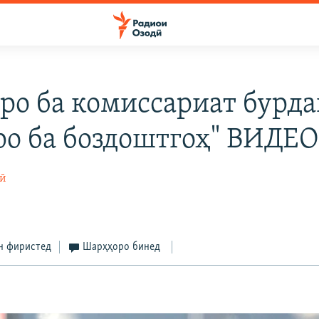
еро ба комиссариат бурда
ро ба боздоштгоҳ" ВИДЕ
ӣ
н фиристед
Шарҳҳоро бинед