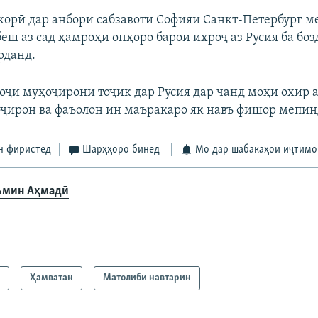
орӣ дар анбори сабзавоти Софияи Санкт-Петербург ме
беш аз сад ҳамроҳи онҳоро барои ихроҷ аз Русия ба бо
рданд.
оҷи муҳоҷирони тоҷик дар Русия дар чанд моҳи охир
оҷирон ва фаъолон ин маъракаро як навъ фишор мепин
н фиристед
Шарҳҳоро бинед
Мо дар шабакаҳои иҷтимо
мин Аҳмадӣ
а
Ҳамватан
Матолиби навтарин