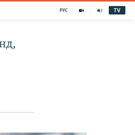
TV
РУС
нд,
О