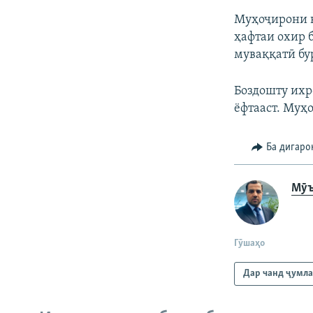
Муҳоҷирони к
ҳафтаи охир 
муваққатӣ бу
Боздошту ихр
ёфтааст. Муҳ
Ба дигаро
Мӯъ
Гӯшаҳо
Дар чанд ҷумл