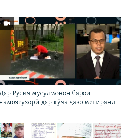
Дар Русия мусулмонон барои
намозгузорӣ дар кӯча ҷазо мегиранд