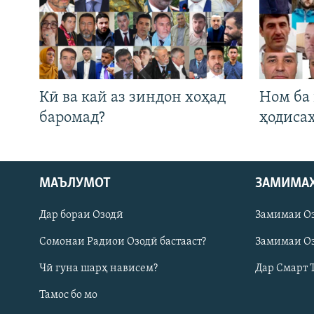
Кӣ ва кай аз зиндон хоҳад
Ном ба
баромад?
ҳодиса
МАЪЛУМОТ
ЗАМИМА
Русский
Дар бораи Озодӣ
Замимаи О
ПАЙГИРӢ КУНЕД
Сомонаи Радиои Озодӣ бастааст?
Замимаи Оз
Чӣ гуна шарҳ нависем?
Дар Смарт 
Тамос бо мо