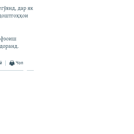
гӯянд, дар як
здоштгоҳҳои
 афзоиш
доранд.
ӣ
Чоп