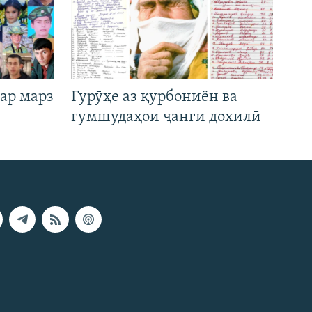
ар марз
Гурӯҳе аз қурбониён ва
гумшудаҳои ҷанги дохилӣ