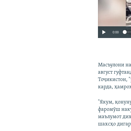
0:00
Масъулони на
август гуфта
Тоҷикистон, 
карда, ҳамро
"Якум, қонун
фаромӯш наку
маълумот диҳ
шахсҳо дигар 