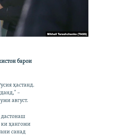
кистон барои
усия ҳастанд.
данд," –
уми август.
а дастонаш
, ки ҳангоми
тани санад