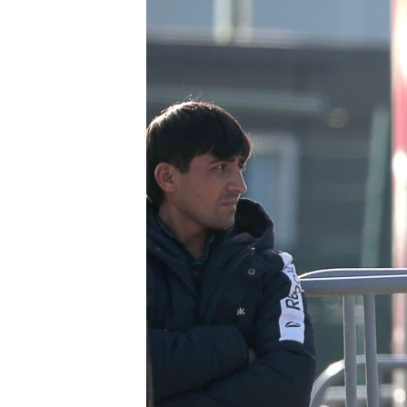
ГУЗОРИШҲОИ РАДИОӢ