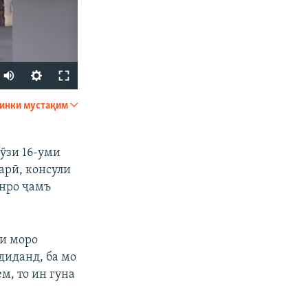
Auto
240p
инки мустақим
ФИРИСТЕД
360p
480p
ӯзи 16-уми
арӣ, консули
720p
онро ҷамъ
1080p
ти моро
px
бар
диданд, ба мо
м, то ин гуна