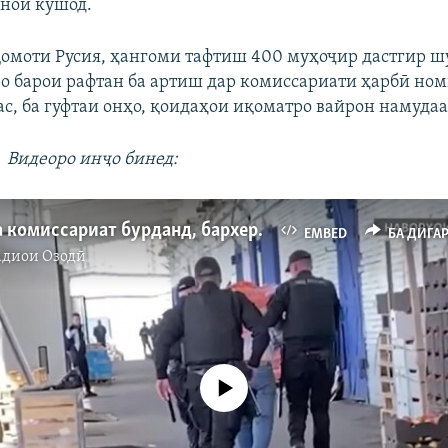
ноӣ кушод.
қомоти Русия, ҳангоми тафтиш 400 муҳоҷир дастгир шу
о барои рафтан ба артиш дар комиссариати ҳарбӣ но
ас, ба гуфтаи онҳо, қоидаҳои иқоматро вайрон намуда
Видеоро инҷо бинед:
"Баъзеро ба комиссариат бурданд, бархеро ба боздоштгоҳ"
EMBED
БА ДИГА
адиои Озодӣ
Феълан кор намекунад