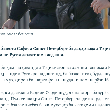
ия. Акс аз бойгонӣ
абзавоти Софияи Санкт-Петербург ба даҳҳо зодаи Тоҷи
тиши Русия даъватнома додаанд.
иби ҳам шаҳрвандии Тоҷикистон ва ҳам шиносномаи Р
аҳрвандии Русияро надоштанд, ба боздоштгоҳ бурда шу
е аз муҳоҷирон ба шарти фош нашудани номаш рӯзи 16-
е, ки дастраси Радиои Озодӣ шуд, як нафарро бо зӯр б
нанд. Пулиси шаҳри Санкт-Петербург тасдиқ кардааст
ри сабзавот нисбат ба як муҳоҷир ба иттиҳоми надош