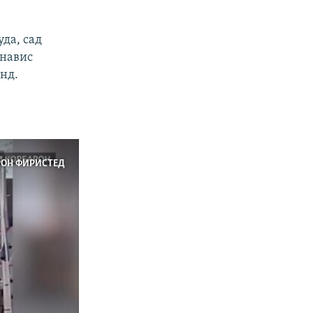
да, сад
мнавис
анд.
РОН ФИРИСТЕД