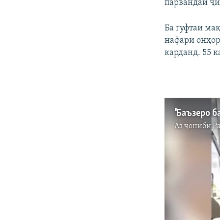
парвандаи ҷи
Ба гуфтаи ма
нафари онҳор
карданд. 55 к
Аз ҷониби
Р