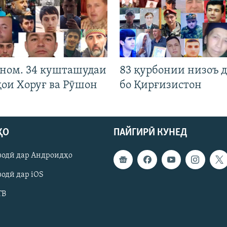
 ном. 34 кушташудаи
83 қурбонии низоъ д
ҳои Хоруғ ва Рӯшон
бо Қирғизистон
ҲО
ПАЙГИРӢ КУНЕД
зодӣ дар Андроидҳо
одӣ дар iOS
ТВ