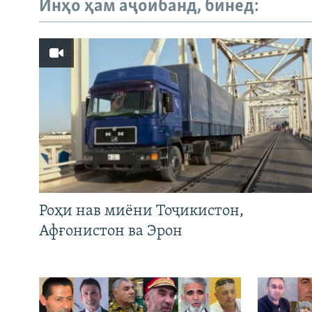
Инҳо ҳам аҷоибанд, бинед:
Роҳи нав миёни Тоҷикистон,
Афғонистон ва Эрон