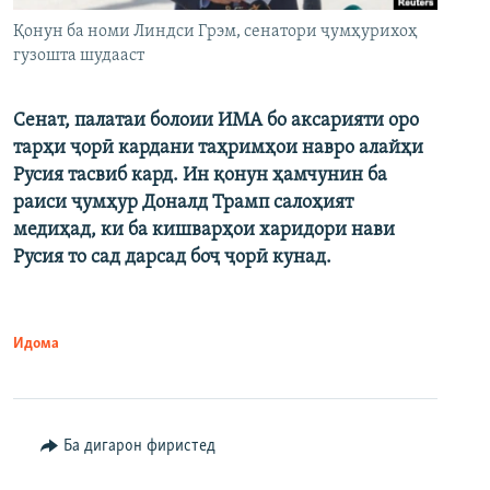
Қонун ба номи Линдси Грэм, сенатори ҷумҳурихоҳ
гузошта шудааст
Сенат, палатаи болоии ИМА бо аксарияти оро
тарҳи ҷорӣ кардани таҳримҳои навро алайҳи
Русия тасвиб кард. Ин қонун ҳамчунин ба
раиси ҷумҳур Доналд Трамп салоҳият
медиҳад, ки ба кишварҳои харидори нави
Русия то сад дарсад боҷ ҷорӣ кунад.
Идома
Ба дигарон фиристед