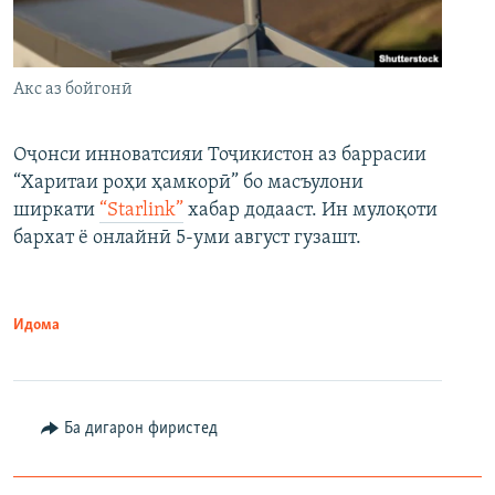
Акс аз бойгонӣ
Оҷонси инноватсияи Тоҷикистон аз баррасии
“Харитаи роҳи ҳамкорӣ” бо масъулони
ширкати
“Starlink”
хабар додааст. Ин мулоқоти
бархат ё онлайнӣ 5-уми август гузашт.
Идома
Ба дигарон фиристед