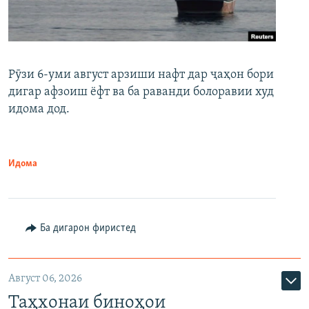
Рӯзи 6-уми август арзиши нафт дар ҷаҳон бори
дигар афзоиш ёфт ва ба раванди болоравии худ
идома дод.
Идома
Ба дигарон фиристед
Август 06, 2026
Таҳхонаи биноҳои