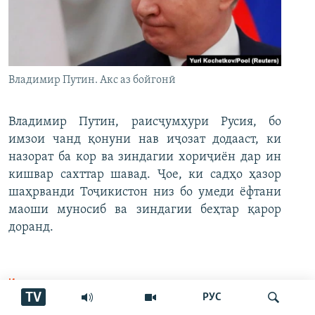
Владимир Путин. Акс аз бойгонӣ
Владимир Путин, раисҷумҳури Русия, бо
имзои чанд қонуни нав иҷозат додааст, ки
назорат ба кор ва зиндагии хориҷиён дар ин
кишвар сахттар шавад. Ҷое, ки садҳо ҳазор
шаҳрванди Тоҷикистон низ бо умеди ёфтани
маоши муносиб ва зиндагии беҳтар қарор
доранд.
Идома
TV
РУС