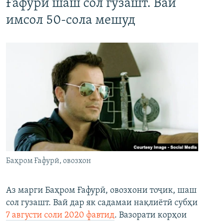
Ғафурӣ шаш сол гузашт. Вай
имсол 50-сола мешуд
Баҳром Ғафурӣ, овозхон
Аз марги Баҳром Ғафурӣ, овозхони тоҷик, шаш
сол гузашт. Вай дар як садамаи нақлиётӣ субҳи
7 августи соли 2020 фавтид
. Вазорати корҳои