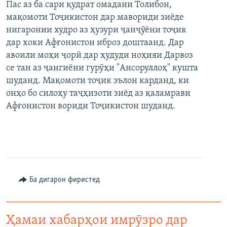
Пас аз ба сари қудрат омадани Толибон,
мақомоти Тоҷикистон дар мавориди зиёде
нигаронии худро аз ҳузури ҷанҷӯёни тоҷик
дар хоки Афғонистон иброз доштаанд. Дар
авоили моҳи ҷорӣ дар ҳудуди ноҳияи Дарвоз
се тан аз ҷангиёни гурӯҳи "Ансоруллоҳ" кушта
шуданд. Мақомоти тоҷик эълон карданд, ки
онҳо бо силоҳу таҷҳизоти зиёд аз қаламрави
Афғонистон вориди Тоҷикистон шуданд.
Ба дигарон фиристед
Ҳамаи хабарҳои имрӯзро дар