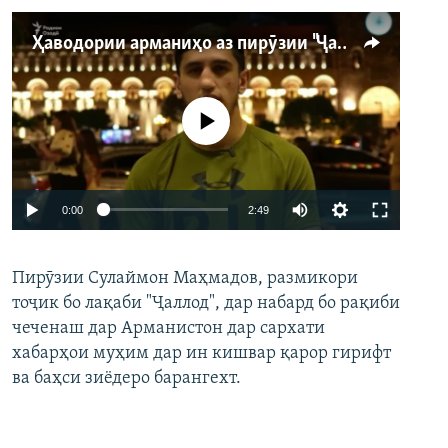
Ҳаводории арманиҳо аз пирӯзии "Ҷаллод"-и тоҷик
Феълан кор намекунад
Auto
0:00
2:49
240p
Пирӯзии Сулаймон Маҳмадов, размикори
360p
тоҷик бо лақаби "Ҷаллод", дар набард бо рақиби
480p
Auto
240p
360p
480p
чеченаш дар Арманистон дар сархати
720p
хабарҳои муҳим дар ин кишвар қарор гирифт
720p
1080p
ва баҳси зиёдеро барангехт.
1080p