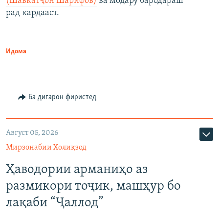
(Шавкатҷон Шарифов)
ва модару бародараш
рад кардааст.
Идома
Ба дигарон фиристед
Август 05, 2026
Мирзонабии Холиқзод
Ҳаводории арманиҳо аз
размикори тоҷик, машҳур бо
лақаби “Ҷаллод”