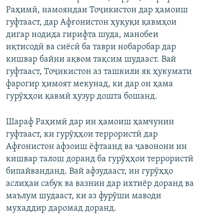
Раҳимӣ, намояндаи Тоҷикистон дар ҳамоиш
гуфтааст, дар Афғонистон ҳуқуқи қавмҳои
дигар нодида гирифта шуда, манобеи
иқтисодӣ ва сиёсӣ ба таври нобаробар дар
кишвар байни ақвом тақсим шудааст. Вай
гуфтааст, Тоҷикистон аз ташкили як ҳукумати
фарогир ҳимоят мекунад, ки дар он ҳама
гурӯҳҳои қавмӣ ҳузур дошта бошанд.
Шараф Раҳимӣ дар ин ҳамоиш ҳамчунин
гуфтааст, ки гурӯҳҳои террористӣ дар
Афғонистон афзоиш ёфтаанд ва ҷавонони ин
кишвар талош доранд ба гурӯҳҳои террористӣ
бипайванданд. Вай афзудааст, ин гурӯҳҳо
аслиҳаи сабук ва вазнин дар ихтиёр доранд ва
маълум шудааст, ки аз фурӯши маводи
мухаддир даромад доранд.