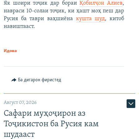
Як шоири тоҷик дар бораи
Қобилҷон Алиев
,
навраси 10-солаи тоҷик, ки ҳашт моҳ пеш дар
Русия ба таври ваҳшиёна
кушта шуд
, китоб
навиштааст.
Идома
Ба дигарон фиристед
Август 07, 2026
Сафари муҳоҷирон аз
Тоҷикистон ба Русия кам
шудааст