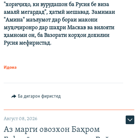
"хориҷиҳо, ки вурудашон ба Русия бе виза
амалӣ мегардад", ҳатмӣ мешавад. Замимаи
"Амина" маълумот дар бораи макони
муҳоҷиронро дар шаҳри Маскав ва вилояти
ҳамноми он, ба Вазорати корҳои дохилии
Русия мефиристад.
Идома
Ба дигарон фиристед
Август 08, 2026
Аз марги овозхон Баҳром