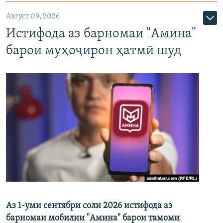
Август 09, 2026
Истифода аз барномаи "Амина"
барои муҳоҷирон ҳатмӣ шуд
Аз 1-уми сентябри соли 2026 истифода аз
барномаи мобилии "Амина" барои тамоми