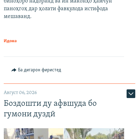
биноҳоро надоранд ва ин маконҳо ҳамчун
паноҳгоҳ дар ҳолати фавқулода истифода
мешаванд.
Идома
Ба дигарон фиристед
Август 06, 2026
Боздошти ду афвшуда бо
гумони дуздӣ