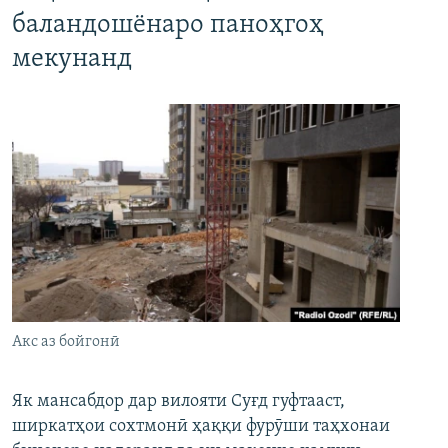
баландошёнаро паноҳгоҳ
мекунанд
Акс аз бойгонӣ
Як мансабдор дар вилояти Суғд гуфтааст,
ширкатҳои сохтмонӣ ҳаққи фурӯши таҳхонаи