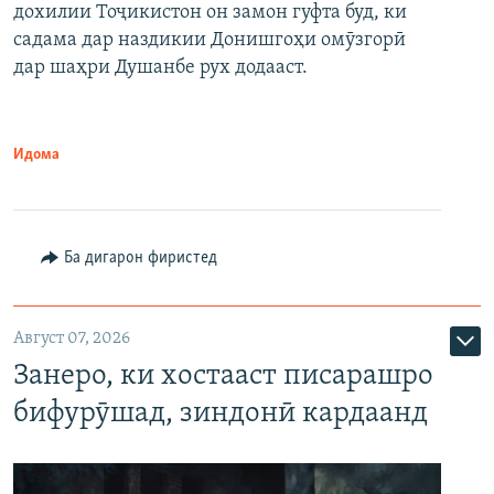
дохилии Тоҷикистон он замон гуфта буд, ки
садама дар наздикии Донишгоҳи омӯзгорӣ
дар шаҳри Душанбе рух додааст.
Идома
Ба дигарон фиристед
Август 07, 2026
Занеро, ки хостааст писарашро
бифурӯшад, зиндонӣ кардаанд