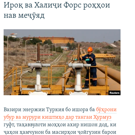
Ироқ ва Халиҷи Форс роҳҳои
нав меҷӯяд
Вазири энержии Туркия бо ишора ба
бӯҳрони
убур ва мурури киштиҳо дар тангаи Ҳурмуз
гуфт, таҳаввулоти моҳҳои ахир нишон дод, ки
ҷаҳон ҳамчунон ба масирҳои ҷойгузин барои