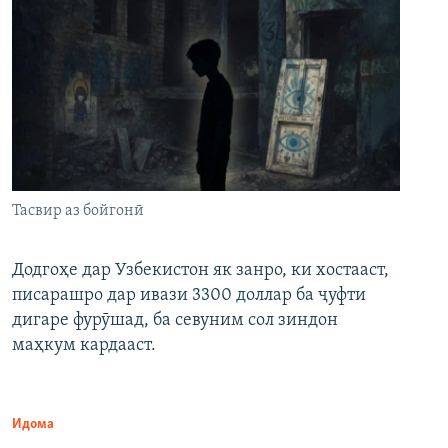
Тасвир аз бойгонӣ
Додгоҳе дар Узбекистон як занро, ки хостааст,
писарашро дар ивази 3300 доллар ба ҷуфти
дигаре фурӯшад, ба севуним сол зиндон
маҳкум кардааст.
Идома