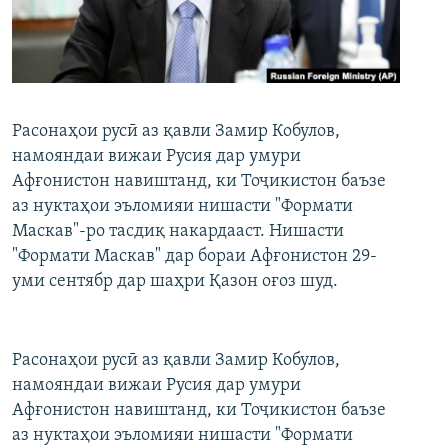
ГУЗОРИШҲОИ РАДИОӢ
Русский
ПАЙГИРӢ КУНЕД
Расонаҳои русӣ аз қавли Замир Кобулов,
намояндаи вижаи Русия дар умури
Афғонистон навиштанд, ки Тоҷикистон баъзе
аз нуктаҳои эъломияи нишасти "Формати
Ҳамаи сомонаҳои RFE/RL
Маскав"-ро тасдиқ накардааст. Нишасти
"Формати Маскав" дар бораи Афғонистон 29-
уми сентябр дар шаҳри Қазон оғоз шуд.
Расонаҳои русӣ аз қавли Замир Кобулов,
намояндаи вижаи Русия дар умури
Афғонистон навиштанд, ки Тоҷикистон баъзе
аз нуктаҳои эъломияи нишасти "Формати