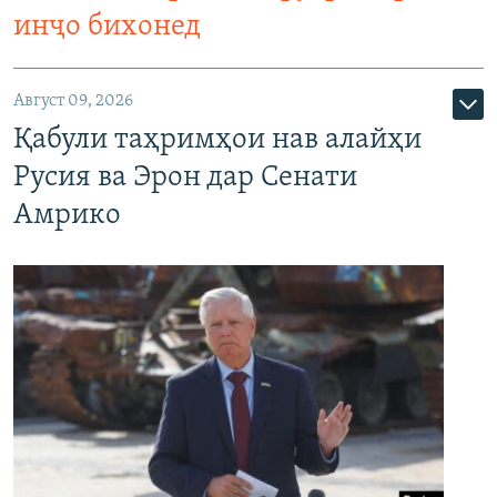
инҷо бихонед
Август 09, 2026
Қабули таҳримҳои нав алайҳи
Русия ва Эрон дар Сенати
Амрико