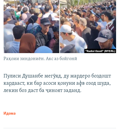
Раҳоии зиндониён. Акс аз бойгонӣ
Пулиси Душанбе мегӯяд, ду мардеро боздошт
кардааст, ки бар асоси қонуни афв озод шуда,
лекин боз даст ба ҷиноят заданд.
Идома