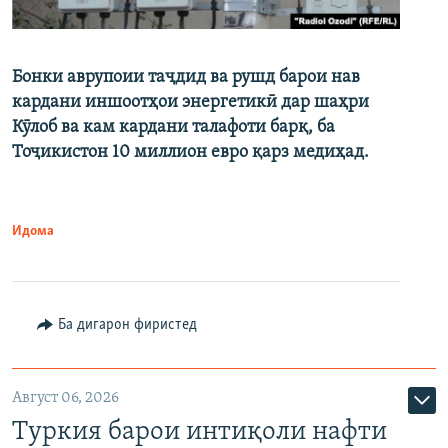
Бонки аврупоии таҷдид ва рушд барои нав
кардани иншоотҳои энергетикӣ дар шаҳри
Кӯлоб ва кам кардани талафоти барқ, ба
Тоҷикистон 10 миллион евро қарз медиҳад.
Идома
Ба дигарон фиристед
Август 06, 2026
Туркия барои интиқоли нафти