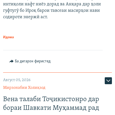
интиқоли нафт ниёз дорад ва Анқара дар ҳоли
гуфтугӯ бо Ироқ барои тавсеаи масирҳои нави
содироти энержӣ аст.
Идома
Ба дигарон фиристед
Август 05, 2026
Мирзонабии Холиқзод
Вена талаби Тоҷикистонро дар
бораи Шавкати Муҳаммад рад