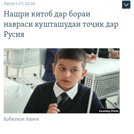
Август 07, 2026
Нашри китоб дар бораи
навраси кушташудаи тоҷик дар
Русия
Қобилҷон Алиев