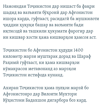
Намояндаи Тоҷикистон дар нишаст ба фақри
шадид ва вазъияти бӯҳронӣ дар Афғонистон
ишора карда, гуфтааст, расидагӣ ба мушкилоти
ҷиддии ҳуқуқи башар ва вазъияти бади
иқтисодӣ ва ташкили ҳукумати фарогир дар
ин кишвар хости ҳама кишварҳои ҳамсоя аст.
Тоҷикистон бо Афғонистон ҳудуди 1400
километр марзи муштарак дорад ва Шараф
Раҳимӣ гуфтааст, ки ҳама кишварҳои
кӯмакрасон метавонанд аз марзҳои
Тоҷикистон истифода кунанд.
Ахиран Тоҷикистон ҳама пулҳои марзӣ бо
Афғонистонро дар Вилояти Мухтори
Кӯҳистони Бадахшон дигарбора боз кард.