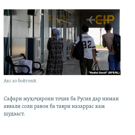
Акс аз бойгонӣ.
Сафари муҳоҷирони тоҷик ба Русия дар нимаи
аввали соли равон ба таври назаррас кам
шудааст.