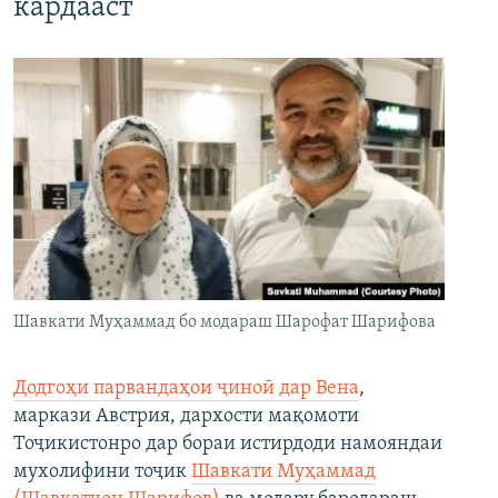
кардааст
Шавкати Муҳаммад бо модараш Шарофат Шарифова
Додгоҳи парвандаҳои ҷиноӣ дар Вена
,
маркази Австрия, дархости мақомоти
Тоҷикистонро дар бораи истирдоди намояндаи
мухолифини тоҷик
Шавкати Муҳаммад