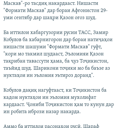
Маскав"-ро тасдиқ накардааст. Нишасти
"Формати Маскав" дар бораи Афғонистон 29-
уми сентябр дар шаҳри Қазон оғоз шуд.
Ба иттилои хабаргузории русии ТАСС, Замир
Кобулов ба хабарнигорон дар бораи натиҷаҳои
нишасти шашуми "Формати Маскав" гуфт,
"кори мо такмил шудааст, Эъломияи Қазон
тақрибан тавассути ҳама, ба ҷуз Тоҷикистон,
таъйид шуд. Шарикони тоҷики мо ба баъзе аз
нуктаҳои ин эъломия эътироз доранд".
Кобулов дақиқ нагуфтааст, ки Тоҷикистон ба
кадом нуктаҳои ин эъломия мухолифат
кардааст. Ҷониби Тоҷикистон ҳам то кунун дар
ин робита ибрози назар накарда.
Аммо ба иттилои расонаҳои русӣ, Шараф