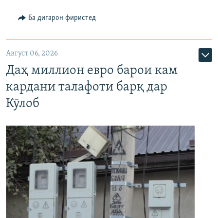
Ба дигарон фиристед
Август 06, 2026
Даҳ миллион евро барои кам
кардани талафоти барқ дар
Кӯлоб