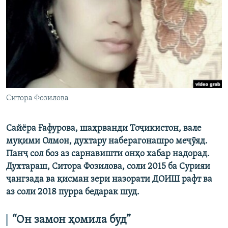
ГУЗОРИШҲОИ РАДИОӢ
Русский
ПАЙГИРӢ КУНЕД
Ситора Фозилова
Ҳамаи сомонаҳои RFE/RL
Сайёра Ғафурова, шаҳрванди Тоҷикистон, вале
муқими Олмон, духтару наберагонашро меҷӯяд.
Панҷ сол боз аз сарнавишти онҳо хабар надорад.
Духтараш, Ситора Фозилова, соли 2015 ба Сурияи
ҷангзада ва қисман зери назорати ДОИШ рафт ва
аз соли 2018 пурра бедарак шуд.
“Он замон ҳомила буд”