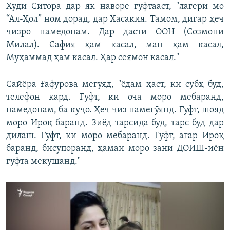
Худи Ситора дар як наворе гуфтааст, "лагери мо
“Ал-Ҳол” ном дорад, дар Хасакия. Тамом, дигар ҳеч
чизро намедонам. Дар дасти OOН (Созмони
Милал). Сафия ҳам касал, ман ҳам касал,
Муҳаммад ҳам касал. Ҳар сеямон касал."
Сайёра Ғафурова мегӯяд, "ёдам ҳаст, ки субҳ буд,
телефон кард. Гуфт, ки оча моро мебаранд,
намедонам, ба куҷо. Ҳеч чиз намегӯянд. Гуфт, шояд
моро Ироқ баранд. Зиёд тарсида буд, тарс буд дар
дилаш. Гуфт, ки моро мебаранд. Гуфт, агар Ироқ
баранд, бисупоранд, ҳамаи моро зани ДОИШ-иён
гуфта мекушанд."