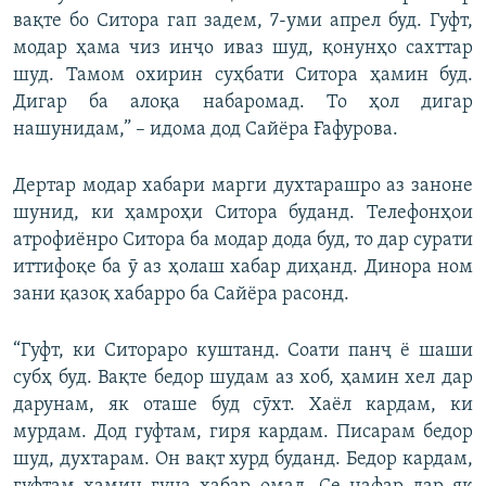
вақте бо Ситора гап задем, 7-уми апрел буд. Гуфт,
модар ҳама чиз инҷо иваз шуд, қонунҳо сахттар
шуд. Тамом охирин суҳбати Ситора ҳамин буд.
Дигар ба алоқа набаромад. То ҳол дигар
нашунидам,” – идома дод Сайёра Ғафурова.
Дертар модар хабари марги духтарашро аз заноне
шунид, ки ҳамроҳи Ситора буданд. Телефонҳои
атрофиёнро Ситора ба модар дода буд, то дар сурати
иттифоқе ба ӯ аз ҳолаш хабар диҳанд. Динора ном
зани қазоқ хабарро ба Сайёра расонд.
“Гуфт, ки Ситораро куштанд. Соати панҷ ё шаши
субҳ буд. Вақте бедор шудам аз хоб, ҳамин хел дар
дарунам, як оташе буд сӯхт. Хаёл кардам, ки
мурдам. Дод гуфтам, гиря кардам. Писарам бедор
шуд, духтарам. Он вақт хурд буданд. Бедор кардам,