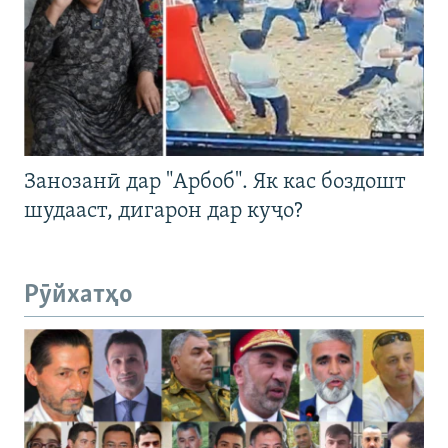
Занозанӣ дар "Арбоб". Як кас боздошт
шудааст, дигарон дар куҷо?
Рӯйхатҳо