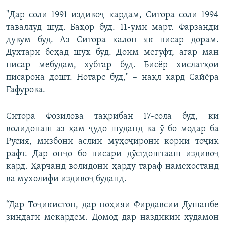
"Дар соли 1991 издивоҷ кардам, Ситора соли 1994
таваллуд шуд. Баҳор буд. 11-уми март. Фарзанди
дувум буд. Аз Ситора калон як писар дорам.
Духтари беҳад шӯх буд. Доим мегуфт, агар ман
писар мебудам, хубтар буд. Бисёр хислатҳои
писарона дошт. Нотарс буд," – нақл кард Сайёра
Ғафурова.
Ситора Фозилова тақрибан 17-сола буд, ки
волидонаш аз ҳам ҷудо шуданд ва ӯ бо модар ба
Русия, мизбони аслии муҳоҷирони кории тоҷик
рафт. Дар онҷо бо писари дӯстдоштааш издивоҷ
кард. Ҳарчанд волидони ҳарду тараф намехостанд
ва мухолифи издивоҷ буданд.
“Дар Тоҷикистон, дар ноҳияи Фирдавсии Душанбе
зиндагӣ мекардем. Домод дар наздикии худамон