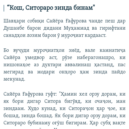
“Кош, Ситораро
зинда
бинам
"
Шавҳари собиқи Сайёра Ғафурова чанде пеш дар
Душанбе барои дидани Муҳаммад ва гирифтани
санадҳои лозим барои ӯ муроҷиат кардааст.
Бо вуҷуди муроҷиатҳои зиёд, вале камнатиҷа
Сайёра умедвор аст, рӯзе наберагонашро, ки
нишонаҳое аз духтари аввалинаш ҳастанд, пас
мегирад ва модари онҳоро ҳам зинда пайдо
мекунад.
Сайёра Ғафурова гуфт: "Ҳамин хел орзу дорам, ки
як бори дигар Ситора бигӯяд, ки очаҷон, ман
зиндаам. Худо кунад, ки Ситораҷон ҳар ҷое, ки
бошад, зинда бошад. Як бори дигар орзу дорам, ки
Ситораро бубинаму оғӯш бигирам. Ҳар субҳ вақте