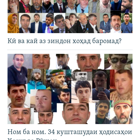
Кӣ ва кай аз зиндон хоҳад баромад?
Ном ба ном. 34 кушташудаи ҳодисаҳои