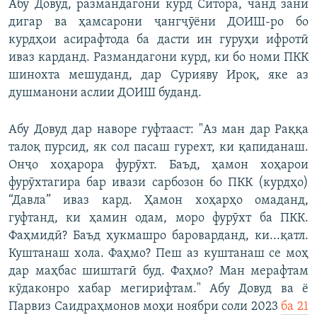
Абу Довуд, размандагони курд Ситора, чанд зани
дигар ва ҳамсарони ҷангҷӯёни ДОИШ-ро бо
курдҳои асирафтода ба дасти ин гуруҳи ифротӣ
иваз карданд. Размандагони курд, ки бо номи ПКК
шинохта мешуданд, дар Сурияву Ироқ, яке аз
душманони аслии ДОИШ буданд.
Абу Довуд дар наворе гуфтааст: "Аз ман дар Раққа
талоқ пурсид, як сол пасаш гурехт, ки қапиданаш.
Онҷо хоҳарора фурӯхт. Баъд, ҳамон хоҳарои
фурӯхтагира бар ивази сарбозон бо ПКК (курдҳо)
“Давла” иваз кард. Ҳамон хоҳарҳо омаданд,
гуфтанд, ки ҳамин одам, моро фурӯхт ба ПКК.
Фаҳмидӣ? Баъд ҳукмашро бароварданд, ки...қатл.
Куштанаш хола. Фаҳмо? Пеш аз куштанаш се моҳ
дар маҳбас шиштагӣ буд. Фаҳмо? Ман мерафтам
кӯдаконро хабар мегирифтам." Абу Довуд ва ё
Парвиз Саидраҳмонов моҳи ноябри соли 2023
ба 21