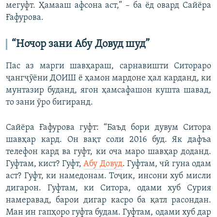
мегуфт. Ҳамааш афсона аст,” – ба ёд овард Сайёра
Ғафурова.
“Ночор
зани
Абу
Довуд
шуд”
Пас аз марги шавҳараш, сарнавишти Ситораро
ҷангҷӯёни ДОИШ ё ҳамон мардоне ҳал карданд, ки
мунтазир буданд, ягон ҳамсафашон кушта шавад,
то зани ӯро бигиранд.
Сайёра Ғафурова гуфт: “Баъд бори дувум Ситора
шавҳар кард. Он вақт соли 2016 буд. Як дафъа
телефон кард ва гуфт, ки оча маро шавҳар доданд.
Гуфтам, кист? Гуфт,
Абу Довуд
. Гуфтам, чӣ гуна одам
аст? Гуфт, ки намедонам. Тоҷик, инсони хуб мисли
дигарон. Гуфтам, ки Ситора, одами хуб Сурия
намеравад, барои дигар касро ба қатл расондан.
Ман ин гапҳоро гуфта будам. Гуфтам, одами хуб дар