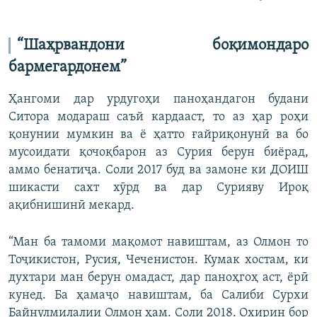
360p
Auto
240p
360p
480p
480p
“Шаҳрвандони
боқимондаро
720p
бармегардонем
”
720p
1080p
1080p
Ҳангоми дар урдугоҳи паноҳандагон будани
Ситора модараш саъй кардааст, то аз ҳар роҳи
қонунии мумкин ва ё ҳатто ғайриқонунӣ ва бо
мусоидати қочоқбарон аз Сурия берун биёрад,
аммо бенатиҷа. Соли 2017 буд ва замоне ки ДОИШ
шикасти сахт хӯрд ва дар Сурияву Ироқ
ақибнишинӣ мекард.
“Ман ба тамоми мақомот навиштам, аз Олмон то
Тоҷикистон, Русия, Чеченистон. Кумак хостам, ки
духтари ман берун омадаст, дар паноҳгоҳ аст, ёрӣ
кунед. Ба ҳамаҷо навиштам, ба Салиби Сурхи
Байнулмилалии Олмон ҳам. Соли 2018. Охирин бор