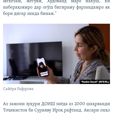
мехезам, мегӯям, Худованд маро накуш, ки
набераҳоямро дар оғӯш бигираму фарзандамро як
бори дигар зинда бинам."
Сайёра Ғафурова
Аз замони зуҳури ДОИШ зиёда аз 2000 шаҳрванди
Тоҷикистон ба Сурияву Ироқ рафтанд. Аксари онҳо