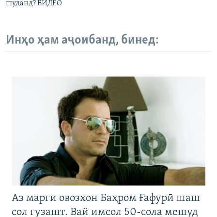
шуданд? ВИДЕО
Инҳо ҳам аҷоибанд, бинед:
Аз марги овозхон Баҳром Ғафурӣ шаш
сол гузашт. Вай имсол 50-сола мешуд