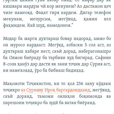
гуфтам ҳамин гуна хабар омад. Се нафар дар як
кишвари мардум чӣ кор мекунем? Аз дастамон ҳеч
чизе намеояд. Фақат гиря кардем. Дигар телефон
мекунам, мепурсам, мегӯянд, ҳамин хел
фаҳмидем. Кай шуд, намедонем.”
Модар ба марги духтараш бовар надорад, аммо бо
он муросо кардааст. Мегӯяд, азбаски 5 сол аст, аз
духтараш хабаре нест, саъй дорад, наберагонашро
ба Олмон биёраду ба тарбияи худ бигирад. Сафияи
8-сола ҳанӯз дар дасти як зани тоҷик дар Сурия аст,
ки намехоҳад, ӯро ба бибиаш бидиҳад.
Мақомоти Тоҷикистон, ки то ҳол 256 зану кӯдаки
тоҷикро
аз Сурияву Ироқ баргардондаанд
, мегӯянд,
саъй доранд, тамоми оилаҳои боқимонда ва
парешони тоҷикро ба зудӣ ба ватан биёранд.