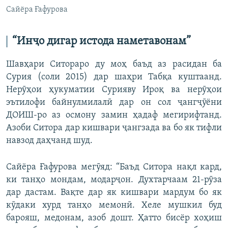
Сайёра Ғафурова
“Инҷо
дигар
истода
наметавонам
”
Шавҳари Ситораро ду моҳ баъд аз расидан ба
Сурия (соли 2015) дар шаҳри Табқа куштаанд.
Нерӯҳои ҳукуматии Сурияву Ироқ ва нерӯҳои
эътилофи байнулмилалӣ дар он сол ҷангҷӯёни
ДОИШ-ро аз осмону замин ҳадаф мегирифтанд.
Азоби Ситора дар кишвари ҷангзада ва бо як тифли
навзод даҳчанд шуд.
Сайёра Ғафурова мегӯяд: “Баъд Ситора нақл кард,
ки танҳо мондам, модарҷон. Духтарчаам 21-рӯза
дар дастам. Вақте дар як кишвари мардум бо як
кӯдаки хурд танҳо мемонӣ. Хеле мушкил буд
барояш, медонам, азоб дошт. Ҳатто бисёр хоҳиш