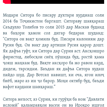
Модари Ситора бо писару духтари хурдиаш соли
2014 ба Тоҷикистон баргашт. Ситораву шавҳараш
Саъдулло Толибов то соли 2015 дар Маскав буданд
ва баҳори ҳамон сол дигар бедарак шуданд:
"Ситора он вақт ҳомила буд. Писари калониям дар
Русия буд. Он вақт дар артиши Русия қарор дошт.
Як дафъа гуфт, ки Ситора дар Сурия аст. Аксҳояшро
фиристод, либосҳои сиёҳ пӯшида буд, ростӣ ҳама
ҷояш маҳкам буд. Вақте аксҳоро ба мо равон кард,
дидем, тарсидам. Баъдан як дафъа Ситора худаш
пайдо шуд. Дар Вотсап навишт, ки оча, ягон илоҷ
биёб, маро аз ин ҷо барор. Моҳи октябр буд, баъди
вафот кардани шавҳараш.”
Ситора мехост, аз Сурия, ки гурӯҳи ба ном "Давлати
исломӣ" қаламравҳои васеи он ва Ироқро ишғол