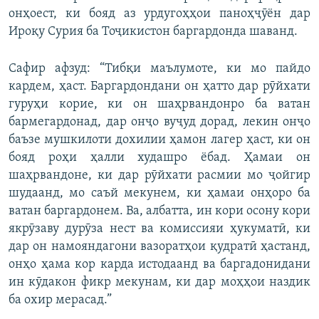
онҳоест, ки бояд аз урдугоҳҳои паноҳҷӯён дар
Ироқу Сурия ба Тоҷикистон баргардонда шаванд.
Сафир афзуд: “Тибқи маълумоте, ки мо пайдо
кардем, ҳаст. Баргардондани он ҳатто дар рӯйхати
гуруҳи корие, ки он шаҳрвандонро ба ватан
бармегардонад, дар онҷо вуҷуд дорад, лекин онҷо
баъзе мушкилоти дохилии ҳамон лагер ҳаст, ки он
бояд роҳи ҳалли худашро ёбад. Ҳамаи он
шаҳрвандоне, ки дар рӯйхати расмии мо ҷойгир
шудаанд, мо саъй мекунем, ки ҳамаи онҳоро ба
ватан баргардонем. Ва, албатта, ин кори осону кори
якрӯзаву дурӯза нест ва комиссияи ҳукуматӣ, ки
дар он намояндагони вазоратҳои қудратӣ ҳастанд,
онҳо ҳама кор карда истодаанд ва баргадонидани
ин кӯдакон фикр мекунам, ки дар моҳҳои наздик
ба охир мерасад.”