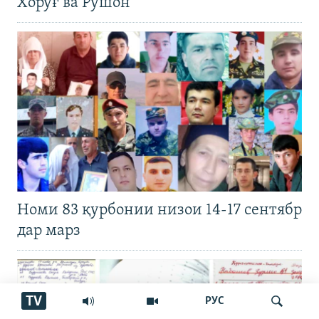
Хоруғ ва Рӯшон
Номи 83 қурбонии низои 14-17 сентябр
дар марз
TV
РУС