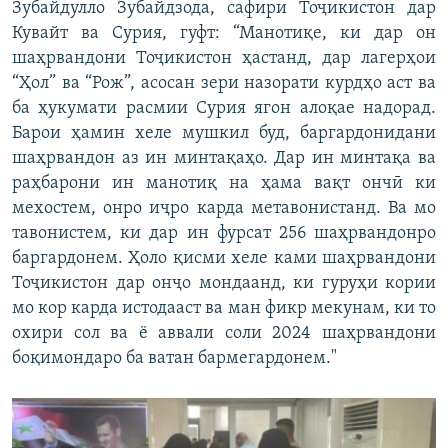
Зубайдулло Зубайдзода, сафири Тоҷикистон дар
Кувайт ва Сурия, гуфт: “Манотиқе, ки дар он
шаҳрвандони Тоҷикистон ҳастанд, дар лагерҳои
“Ҳол” ва “Рож”, асосан зери назорати курдҳо аст ва
ба ҳукумати расмии Сурия ягон алоқае надорад.
Барои ҳамин хеле мушкил буд, баргардонидани
шаҳрвандон аз ин минтақаҳо. Дар ин минтақа ва
раҳбарони ин манотиқ на ҳама вақт ончӣ ки
мехостем, онро иҷро карда метавонистанд. Ва мо
тавонистем, ки дар ин фурсат 256 шаҳрвандонро
баргардонем. Ҳоло қисми хеле ками шаҳрвандони
Тоҷикистон дар онҷо мондаанд, ки гуруҳи кории
мо кор карда истодааст ва ман фикр мекунам, ки то
охири сол ва ё аввали соли 2024 шаҳрвандони
боқимондаро ба ватан бармегардонем."