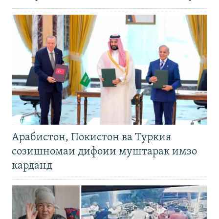
Арабистон, Покистон ва Туркия
созишномаи дифоии муштарак имзо
карданд