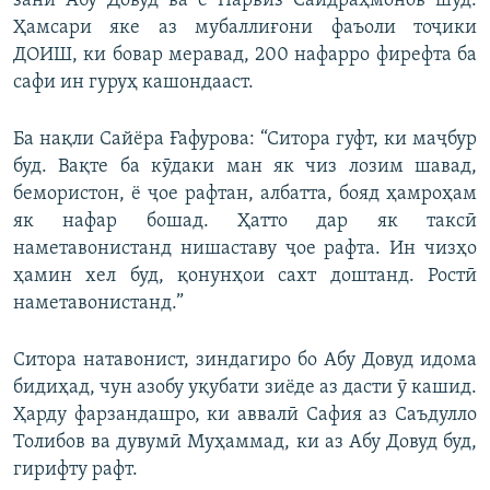
зани Абу Довуд ва ё Парвиз Саидраҳмонов шуд.
Ҳамсари яке аз мубаллиғони фаъоли тоҷики
ДОИШ, ки бовар меравад, 200 нафарро фирефта ба
сафи ин гуруҳ кашондааст.
Ба нақли Сайёра Ғафурова: “Ситора гуфт, ки маҷбур
буд. Вақте ба кӯдаки ман як чиз лозим шавад,
бемористон, ё ҷое рафтан, албатта, бояд ҳамроҳам
як нафар бошад. Ҳатто дар як таксӣ
наметавонистанд нишаставу ҷое рафта. Ин чизҳо
ҳамин хел буд, қонунҳои сахт доштанд. Ростӣ
наметавонистанд.”
Ситора натавонист, зиндагиро бо Абу Довуд идома
бидиҳад, чун азобу уқубати зиёде аз дасти ӯ кашид.
Ҳарду фарзандашро, ки аввалӣ Сафия аз Саъдулло
Толибов ва дувумӣ Муҳаммад, ки аз Абу Довуд буд,
гирифту рафт.