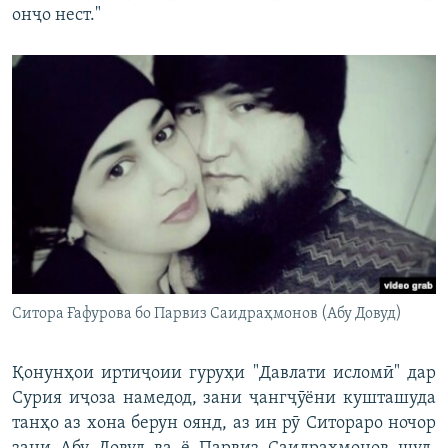
онҷо нест."
Ситора Ғафурова бо Парвиз Саидраҳмонов (Абу Довуд)
Қонунҳои иртиҷоии гуруҳи "Давлати исломӣ" дар
Сурия иҷоза намедод, зани ҷангҷӯёни кушташуда
танҳо аз хона берун оянд, аз ин рӯ Ситораро ночор