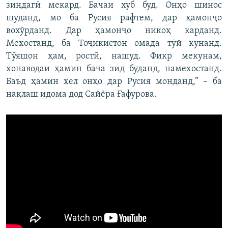
зиндагӣ мекард. Бачаи хуб буд. Онҳо шинос
шуданд, мо ба Русия рафтем, дар ҳамонҷо
вохӯрданд. Дар ҳамонҷо никоҳ карданд.
Мехостанд, ба Тоҷикистон омада тӯй кунанд.
Тӯяшон ҳам, ростӣ, нашуд. Фикр мекунам,
хонаводаи ҳамин бача зид буданд, намехостанд.
Баъд ҳамин хел онҳо дар Русия монданд,” – ба
нақлаш идома дод Сайёра Ғафурова.