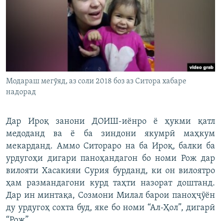
Модараш мегӯяд, аз соли 2018 боз аз Ситора хабаре
надорад
Дар Ироқ занони ДОИШ-иёнро ё ҳукми қатл
медоданд ва ё ба зиндони якумрӣ маҳкум
мекарданд. Аммо Ситораро на ба Ироқ, балки ба
урдугоҳи дигари паноҳандагон бо номи Рож дар
вилояти Хасакияи Сурия бурданд, ки он вилоятро
ҳам размандагони курд таҳти назорат доштанд.
Дар ин минтақа, Созмони Милал барои паноҳҷӯён
ду урдугоҳ сохта буд, яке бо номи “Ал-Ҳол”, дигарӣ
“Рож”.