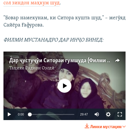
сол зиндон маҳкум шуд
.
"Бовар намекунам, ки Ситора кушта шуд," – мегӯяд
Сайёра Ғафурова.
ФИЛМИ МУСТАНАДРО ДАР ИНҶО БИНЕД:
Дар ҷустуҷӯи Ситораи гумшуда (Филми мустанад)
Таҳияи
Радиои Озодӣ
Феълан кор намекунад
Auto
0:00
29:47
240p
Линки мустақим