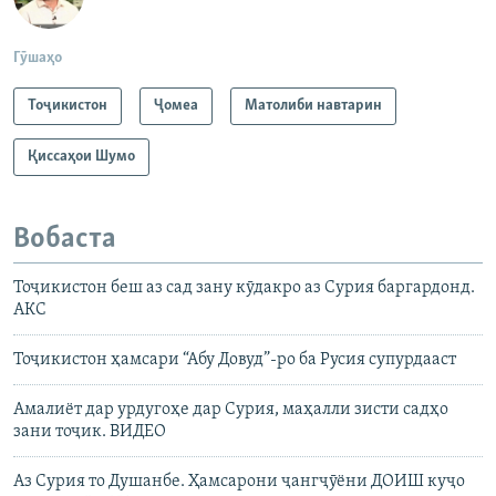
Гӯшаҳо
Тоҷикистон
Ҷомeа
Матолиби навтарин
Қиссаҳои Шумо
Вобаста
Тоҷикистон беш аз сад зану кӯдакро аз Сурия баргардонд.
АКС
Тоҷикистон ҳамсари “Абу Довуд”-ро ба Русия супурдааст
Амалиёт дар урдугоҳе дар Сурия, маҳалли зисти садҳо
зани тоҷик. ВИДЕО
Аз Сурия то Душанбе. Ҳамсарони ҷангҷӯёни ДОИШ куҷо