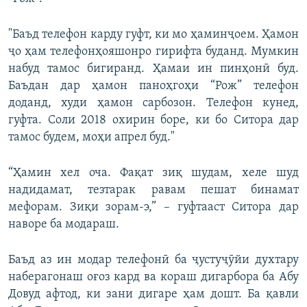
"Баъд телефон карду гуфт, ки мо ҳаминҷоем. Ҳамон
ҷо ҳам телефонҳояшонро гирифта буданд. Мумкин
набуд тамос бигиранд. Ҳамаи ин пинҳонӣ буд.
Баъдан дар ҳамон паноҳгоҳи “Рож” телефон
доданд, худи ҳамон сарбозон. Телефон кунед,
гуфта. Соли 2018 охирин боре, ки бо Ситора дар
тамос будем, моҳи апрел буд."
“Ҳамин хел оча. Фақат зиқ шудам, хеле шуд
надидамат, тезтарак равам пешат бинамат
мефорам. Зиқи зорам-э,” – гуфтааст Ситора дар
наворе ба модараш.
Баъд аз ин модар телефонӣ ба ҷустуҷӯйи духтару
наберагонаш оғоз кард ва кораш дигарбора ба Абу
Довуд афтод, ки зани дигаре ҳам дошт. Ба қавли