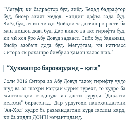
“Мегуфт, ки бадрафтор буд, зиёд. Беҳад бадрафтор
буд, бисёр азият медод. Чандин дафъа зада буд.
Зиёд буд, аз ин чизҳо. Ҷойҳои задагиашро ростӣ ба
ман нишон дода буд. Дар видео ва акс гирифта буд,
ки чӣ хел ӯро Абу Довуд задааст. Сиёҳ буд баданаш,
бисёр азобаш дода буд. Мегуфтам, ки илтимос
Ситора як роҳашро биёбу аз ҳамон халос шав."
“Ҳукмашро
бароварданд
–
қатл”
Cоли 2016 Ситора аз Абу Довуд талоқ гирифту ҷудо
шуд ва аз шаҳри Раққаи Сурия гурехт, то худро ба
минтақаҳои озодшуда аз дасти гуруҳи "Давлати
исломӣ" бирасонад. Дар урдугоҳи паноҳандагони
"Ал-Ҳол" худро ба размандагони курд таслим кард,
ки ба зидди ДОИШ меҷангиданд.