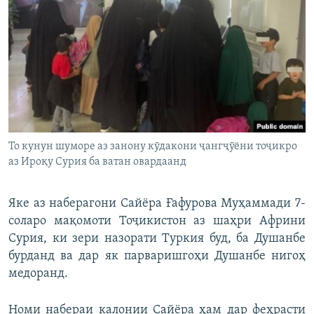
То кунун шуморе аз занону кӯдакони ҷангҷӯёни тоҷикро
аз Ироқу Сурия ба ватан овардаанд
Яке аз наберагони Сайёра Ғафурова Муҳаммади 7-
соларо мақомоти Тоҷикистон аз шаҳри Африни
Сурия, ки зери назорати Туркия буд, ба Душанбе
бурданд ва дар як парваришгоҳи Душанбе нигоҳ
медоранд.
Номи набераи калонии Сайёра ҳам дар феҳрасти