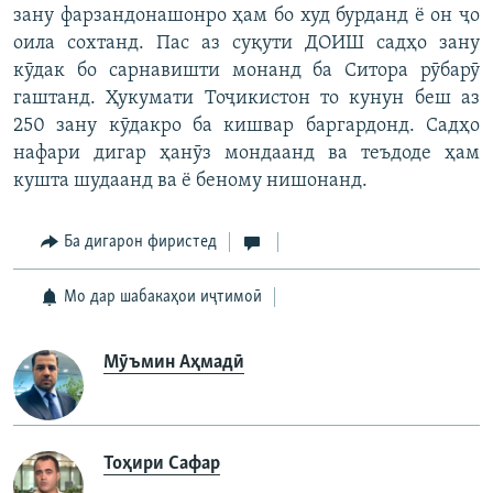
зану фарзандонашонро ҳам бо худ бурданд ё он ҷо
оила сохтанд. Пас аз суқути ДОИШ садҳо зану
кӯдак бо сарнавишти монанд ба Ситора рӯбарӯ
гаштанд. Ҳукумати Тоҷикистон то кунун беш аз
250 зану кӯдакро ба кишвар баргардонд. Садҳо
нафари дигар ҳанӯз мондаанд ва теъдоде ҳам
кушта шудаанд ва ё беному нишонанд.
Ба дигарон фиристед
Мо дар шабакаҳои иҷтимоӣ
Мӯъмин Аҳмадӣ
Тоҳири Сафар