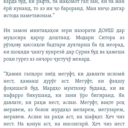
карда буд, ки рафта, ба мақомот гап зан, ки ба ман
ёрӣ кунанд, то аз ин ҷо бароранд. Ман инҷо дигар
истода наметавонам.”
Ин замон минтақаҳои зери назорати ДОИШ дар
муҳосира қарор доштанд. Модари Ситора аз
рӯзҳову қиссаҳои бадтари духтараш ба ёд меорад,
ки шоҳиди ҷангу хунрезӣ дар Сурия буд ва ҳамеша
роҳи гурез аз онҷоро ҷустуҷӯ мекард.
“Ҳамин гапҳоро зиёд мегуфт, ки давлати исломӣ
нест, ҳамааш дурӯғ аст. Мегуфт, ки фаҳшу
фоҳишагӣ буд. Мардҳо мунтазир буданд, ки як
нафарро бикушанд, ки зани ӯро бигиранд. Як
давлате, ки раҳм нест, аслан. Мегуфт, вақте роҳ
меравем, аз болои мурдаҳо мепарем, мегузарем,
меравем. Аслан на раҳм аст, на шафқат. Ҳеч чиз
нест. На қонун аст, на инсонгарӣ. Ҳеч чиз нест