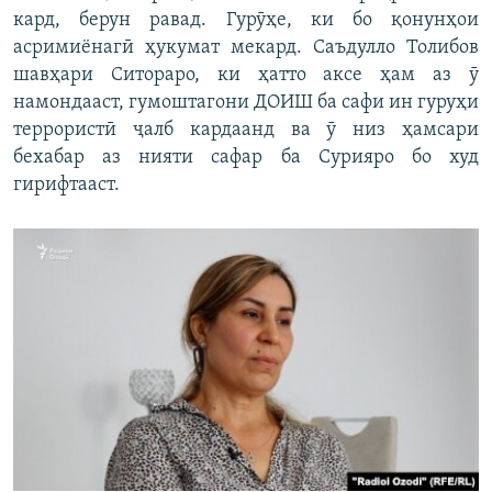
кард, берун равад. Гурӯҳе, ки бо қонунҳои
асримиёнагӣ ҳукумат мекард. Саъдулло Толибов
шавҳари Ситораро, ки ҳатто аксе ҳам аз ӯ
намондааст, гумоштагони ДОИШ ба сафи ин гуруҳи
террористӣ ҷалб кардаанд ва ӯ низ ҳамсари
бехабар аз нияти сафар ба Сурияро бо худ
гирифтааст.