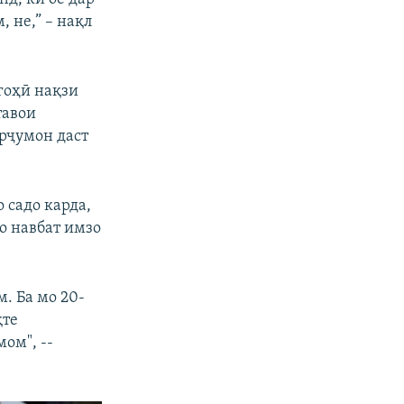
, не,” – нақл
гоҳӣ нақзи
тавои
рҷумон даст
 садо карда,
бо навбат имзо
м. Ба мо 20-
қте
мом", --