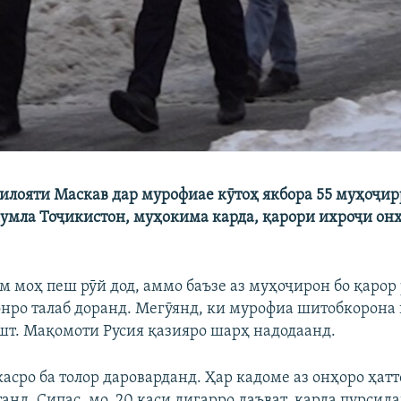
вилояти Маскав дар мурофиае кӯтоҳ якбора 55 муҳоҷир
ҷумла Тоҷикистон, муҳокима карда, қарори ихроҷи он
м моҳ пеш рӯй дод, аммо баъзе аз муҳоҷирон бо қарор
онро талаб доранд. Мегӯянд, ки мурофиа шитобкорона 
шт. Мақомоти Русия қазияро шарҳ надодаанд.
касро ба толор дароварданд. Ҳар кадоме аз онҳоро ҳат
нд. Сипас, мо, 20 каси дигарро даъват, карда пурсида