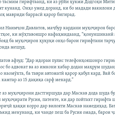
 тасмим гирифтаанд, ки аз рӯйи ҳукми Додгоҳи Мит
т кунанд. Онҳо умед доранд, ки бо мадади вакилони 
оҳ мавриди баррасӣ қарор бигирад.
кил Наимҷон Давлатов, маҷбур кардани муҳоҷирон бар
атҳое, ки мӯҳтавояшро нафаҳмидаанд, “қонуншиканӣ а
ҳ бояд ба муҳоҷирон ҳуқуқи онҳо барои гирифтани тарҷ
онда мешуд.
атов афзуд: “Дар идораи пулис телефонҳояшонро гири
мос бо адвокат ва аз имкони хабар додан маҳрум шудан
 наомӯхта, ба таври автоматӣ қарор қабул кард. Вай б
 камтар аз 15 дақиқа сарф мекард.”
е аз муҳоҷирони дастгиршуда дар Маскав дода шуда бу
 муҳоҷирати Русия, патенте, ки дар пойтахт гирифта ш
риҷӣ ҳаққи корро дар вилояти Маскав намедиҳад. Баъ
ъкид мекунанд, ки чанде пеш ба Русия омада, барои 