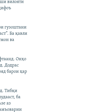
иши вилояти
дифоъ
ои гузоштани
ст”. Ба қавли
умон ва
фтаанд. Онҳо
д. Додрас
ояд барои ҳар
д. Тибқи
удааст, ба
зе аз
ҷамъоварии