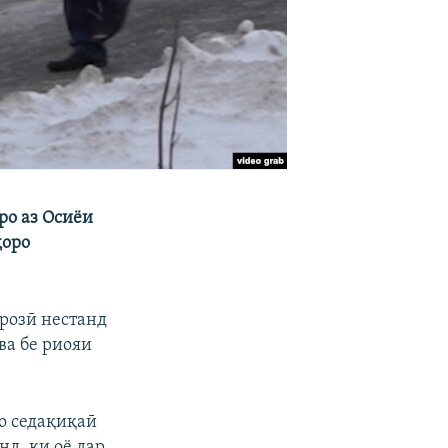
ро аз Осиёи
ҳоро
 розӣ нестанд
ва бе риояи
то седақиқаӣ
нд, ки оё дар