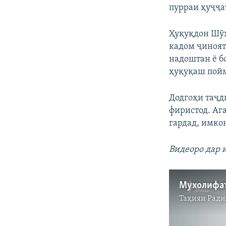
пурраи ҳуҷҷа
Ҳуқуқдон Шӯҳ
кадом ҷиноят 
надоштан ё б
ҳуқуқаш пойм
Додгоҳи таҷд
фиристод. Аг
гардад, имко
Видеоро дар 
Таҳияи
Ради