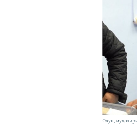
Охун, муҳоҷири