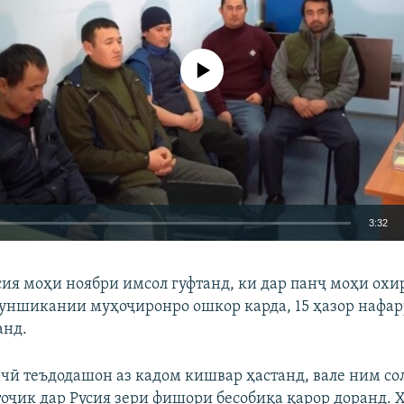
Феълан кор намекунад
3:32
EMBED
БА ДИГАРОН 
ия моҳи ноябри имсол гуфтанд, ки дар панҷ моҳи охи
нуншикании муҳоҷиронро ошкор карда, 15 ҳазор нафар
анд.
 чӣ теъдодашон аз кадом кишвар ҳастанд, вале ним сол
Auto
240p
360p
480p
оҷик дар Русия зери фишори бесобиқа қарор доранд.