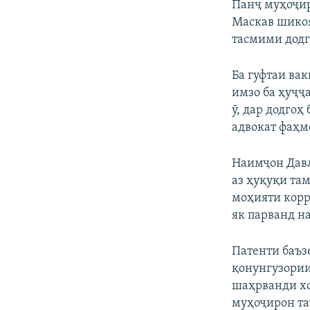
Панҷ муҳоҷир
Маскав шикоя
тасмими додг
Ба гуфтаи ва
имзо ба ҳуҷҷ
ӯ, дар додго
адвокат фаҳм
Наимҷон Давл
аз ҳуқуқи та
моҳияти корро
як парванд на
Патенти баъз
қонунгузории
шаҳрванди хо
муҳоҷирон та