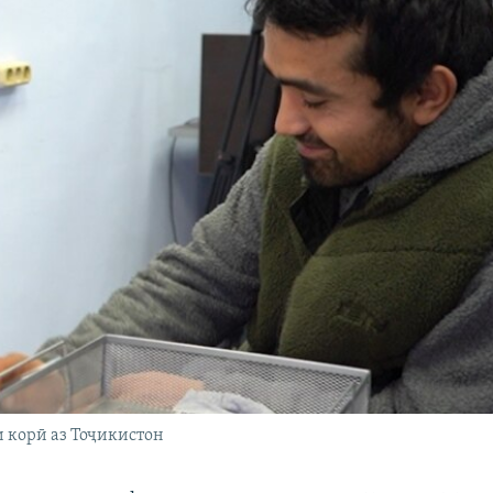
 корӣ аз Тоҷикистон