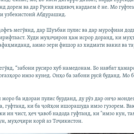
д дорем ва дар Русия издивоҷ кардаем ё не. Мо гуфтем
и узбекистонӣ Абдурашид.
офеъ мегӯянд, дар Шуъбаи пулис ва дар мурофиаи дод
гирифтааст. Худи муҳоҷирон ҳам исрор доранд, ки муҳ
афаҳмиданд, аммо зери фишор аз хидмати вакил ва та
гӯяд, “забони русиро хуб намедонам. Бо навбат ҳамаро
оғазҳоро имзо кунед. Онҳо ба забони русӣ буданд. Мо 
и моро ба идораи пулис бурданд, ду рӯз дар онҷо монде
а, гуфтанд, ки ба ҷойҳои ишорашуда имзо гузорем. Ва
и ин чист, ҳеч ҷавоб надода гуфтанд, ки "имзо кун, та
ун, муҳоҷири корӣ аз Тоҷикистон.