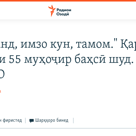
анд, имзо кун, тамом." Қ
и 55 муҳоҷир баҳсӣ шуд.
О
а
н фиристед
Шарҳҳоро бинед