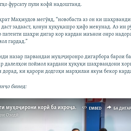
тҳо фурсату пули кофӣ надоштанд.
рат Маҳмудов мегӯяд, “новобаста аз он ки шаҳрванди
даст задааст, қонун ҳуқуқашро ҳифз мекунад. Аз ин рӯ
о патенти шаҳри дигар кор кардан маънои онро надора
ол гардад.”
иди назар парвандаи муҳоҷиронро дигарбора барои б
ар далелҳои поймол кардани ҳуқуқи шаҳрвандони хор
н дорад, ки қарори додгоҳи марҳилаи якум бекор кард
инҷо бинед:
Мухолифати муҳоҷирони корӣ ба ихроҷашон аз Русия
EMBED
БА ДИГА
ои Озодӣ