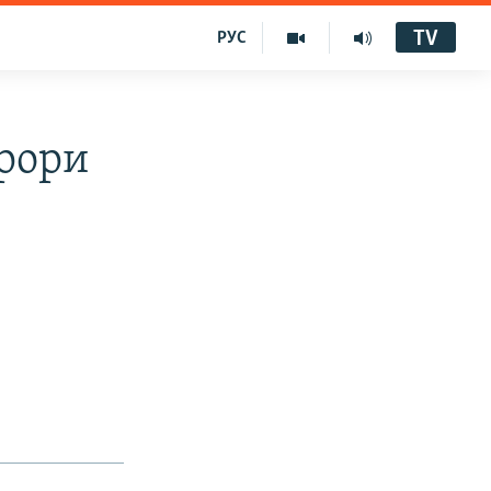
TV
РУС
арори