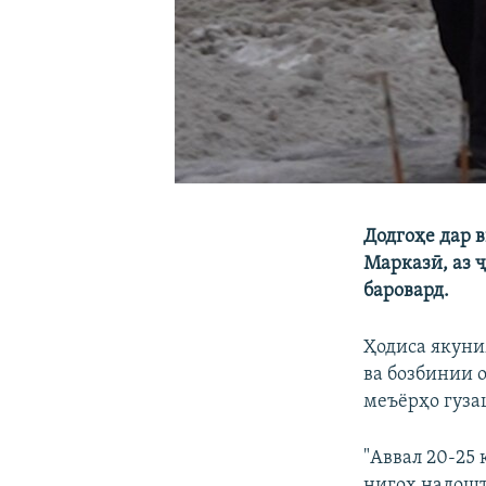
Додгоҳе дар 
Марказӣ, аз 
баровард.
Ҳодиса якуни
ва бозбинии 
меъёрҳо гуза
"Аввал 20-25 
нигоҳ надошта