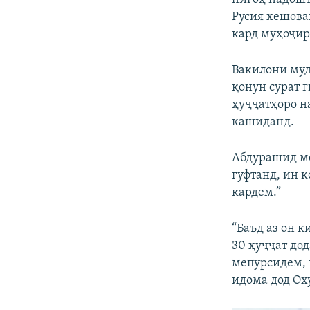
Русия хешован
кард муҳоҷир
Вакилони муд
қонун сурат 
ҳуҷҷатҳоро н
кашиданд.
Абдурашид ме
гуфтанд, ин к
кардем.”
“Баъд аз он к
30 ҳуҷҷат дод
мепурсидем, к
идома дод Ох