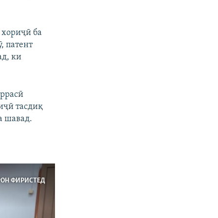
 хориҷӣ ба
, патент
д, ки
аррасӣ
иҷӣ тасдиқ
а шавад.
РОН ФИРИСТЕД