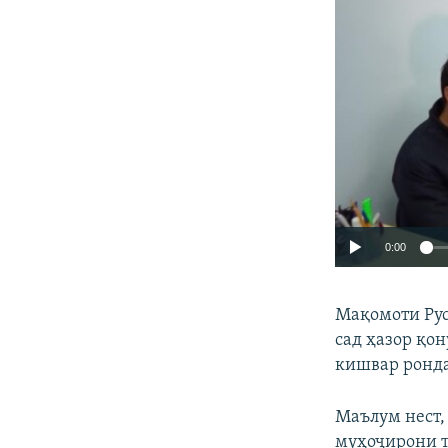
0:00
Мақомоти Рус
сад ҳазор қо
кишвар ронд
Маълум нест,
муҳоҷирони т