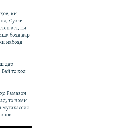
ҳое, ки
нд. Суоли
тон аст, ки
иша бояд дар
ки набояд
аш дар
 Вай то ҳол
нҳо Рамазон
ад, то номи
и мутахассис
монов.