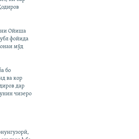
Қодиров
тани Ойиша
рубл фойида
хонаи мӯд
ба бо
нд ва кор
одиров дар
 чунин чизеро
онунгузорӣ,