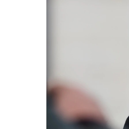
ГУЗОРИШҲОИ РАДИОӢ