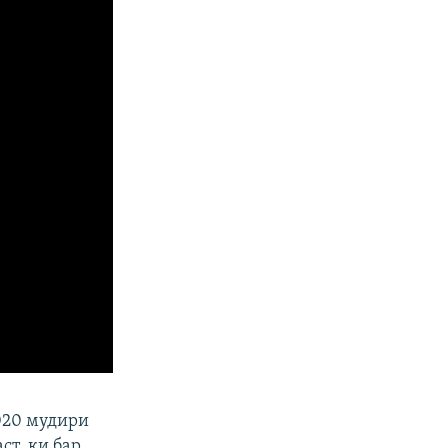
2020 мудири
ст, ки бар