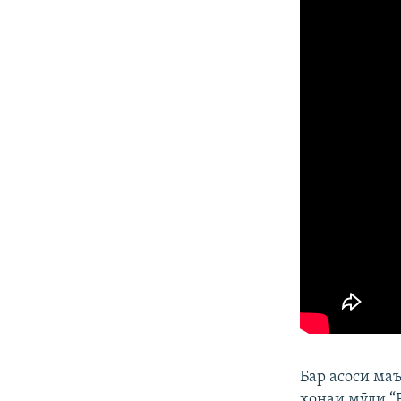
Бар асоси ма
хонаи мӯди “F