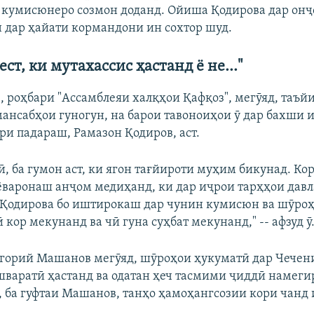
 кумисюнеро созмон доданд. Ойиша Қодирова дар онҷ
ан дар ҳайати кормандони ин сохтор шуд.
ст, ки мутахассис ҳастанд ё не..."
в, роҳбари "Ассамблеяи халқҳои Қафқоз", мегӯяд, таъ
мансабҳои гуногун, на барои тавоноиҳои ӯ дар бахши 
ри падараш, Рамазон Қодиров, аст.
ӣ, ба гумон аст, ки ягон тағйироти муҳим бикунад. Ко
ёваронаш анҷом медиҳанд, ки дар иҷрои тарҳҳои давл
 Қодирова бо иштирокаш дар чунин кумисюн ва шӯроҳ
 кор мекунанд ва чӣ гуна суҳбат мекунанд," -- афзуд ӯ
горий Машанов мегӯяд, шӯроҳои ҳукуматӣ дар Чечен
варатӣ ҳастанд ва одатан ҳеч тасмими ҷиддӣ намеги
, ба гуфтаи Машанов, танҳо ҳамоҳангсозии кори чанд 