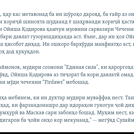
 ҳар кас метавонад ба ин шӯроҳо дарояд, ба ғайр аз он
и хориҷӣ шинохта шудаанд ё шаҳрванди хориҷӣ ҳаста
и Ойиша Қодирова ҳамчун муовини сарвазири Чеченис
ҳбари давлат гузоришдиҳанда аст. Яъне, дар ин ҳол Ой
ш ҳисобот диҳад. Ин ошкоро бархӯрди манфиатҳо аст, 
рҳ дод ҳуқуқдон.
аймонов, мудири созмони "Единая сила", ки қароргоҳ
ӯяд, Ойиша Қодирова аз тиҷорат ба кори давлатӣ омад.
аи мӯди чечении “Firdaws” мебошад.
иҳа мебинем, ки ин духтар мудири муваффақ нест. Та
ҳад, ки фарзандонашро дар идораҳои гуногун ҷой диҳ
ҷумҳурӣ ва Маскав сари забонҳо бошад. Муҳим нест, к
 дигарон ба ҷойи онҳо кор мекунанд," -- мегӯяд Сулай