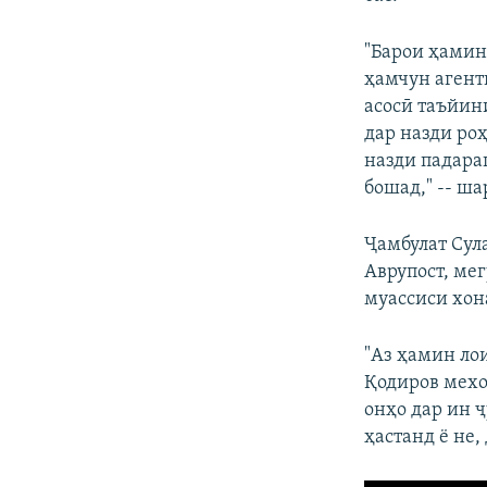
"Барои ҳамин,
ҳамчун агент
асосӣ таъйин
дар назди ро
назди падара
бошад," -- ша
Ҷамбулат Сул
Аврупост, мег
муассиси хон
"Аз ҳамин ло
Қодиров мехо
онҳо дар ин 
ҳастанд ё не,