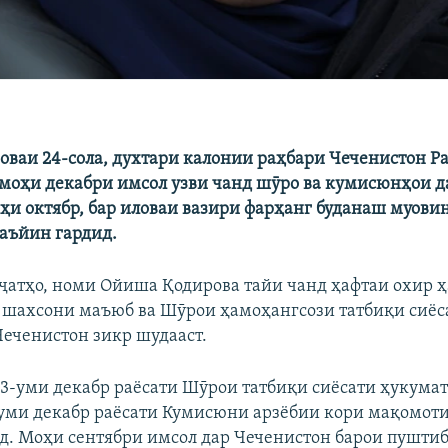
ваи 24-сола, духтари калонии раҳбари Чеченистон Р
 моҳи декабри имсол узви чанд шӯро ва кумисюнҳои д
оҳи октябр, бар иловаи вазири фарҳанг буданаш муови
таъйин гардид.
ҷҷатҳо, номи Ойиша Қодирова тайи чанд ҳафтаи охир 
 шахсони маъюб ва Шӯрои ҳамоҳангсози татбиқи сиёс
Чеченистон зикр шудааст.
 13-уми декабр раёсати Шӯрои татбиқи сиёсати ҳукума
8-уми декабр раёсати Кумисюни арзёбии кори мақомот
ад. Моҳи сентябри имсол дар Чеченистон барои пуштиб