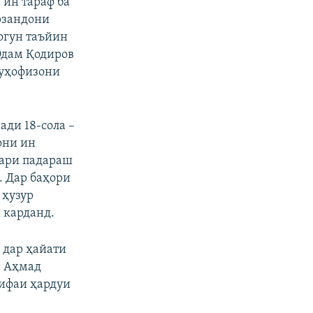
 ин тараф ба
рзандони
огун таъйин
 Одам Қодиров
муҳофизони
ди 18-сола –
они ин
вари падараш
. Дар баҳори
 ҳузур
 карданд.
 дар ҳайати
а Аҳмад
зифаи ҳардуи