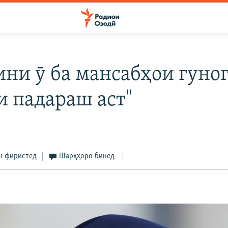
ини ӯ ба мансабҳои гуног
и падараш аст"
3
н фиристед
Шарҳҳоро бинед