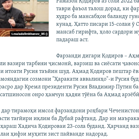
Рамазон Қодиров аз соли 2022 ба
таври фаъол талош дорад, ки фа
худро ба мансабҳои баланду гун
кунад. Ҳатто писари 15-солаи ӯ
мансаб гирифта, ҳоло сардори 
падараш аст.
Фарзанди дигари Қодиров – Аҳма
ли вазири тарбияи ҷисмонӣ, варзиш ва сиёсати ҷавон
и итоати Русия таъйин шуд. Аҳмад Қодиров пештар ё
амояндагии созмони "Ҳаракати аввалинҳо"-и Русия буд
расро дар Кремл президенти Русия Владимир Путин ба
ёсатшиносон онро ҳамчун ҳадяи тӯёна ба Аҳмад арзёбӣ
н, дар тирамоҳи имсол фарзандони роҳбари Чеченистон
асти тағйири иқлим ба Дубай рафтанд. Дар ин маърак
оҳараш Хадича Қодироваи 23-сола буданд. Ҳарчанд ва
алаи ҳифзи муҳити зист пайванде надорад.