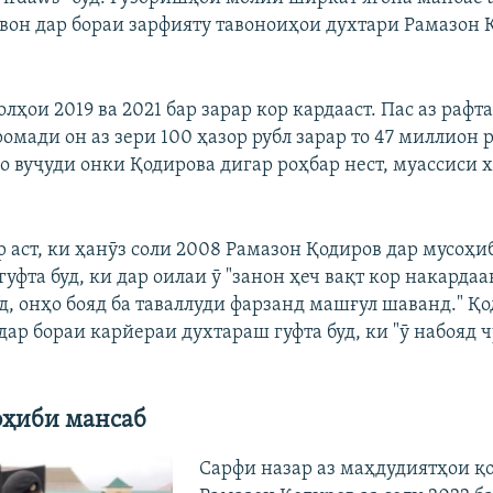
авон дар бораи зарфияту тавоноиҳои духтари Рамазон 
лҳои 2019 ва 2021 бар зарар кор кардааст. Пас аз раф
омади он аз зери 100 ҳазор рубл зарар то 47 миллион 
Бо вуҷуди онки Қодирова дигар роҳбар нест, муассиси 
 аст, ки ҳанӯз соли 2008 Рамазон Қодиров дар мусоҳи
уфта буд, ки дар оилаи ӯ "занон ҳеч вақт кор накардаа
д, онҳо бояд ба таваллуди фарзанд машғул шаванд." Қ
 дар бораи карйераи духтараш гуфта буд, ки "ӯ набояд
оҳиби мансаб
Сарфи назар аз маҳдудиятҳои қ