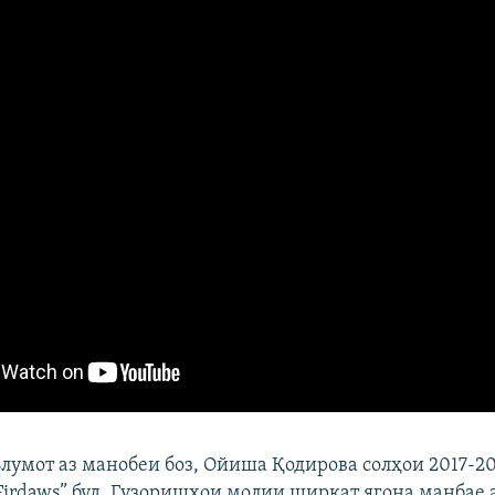
ълумот аз манобеи боз, Ойиша Қодирова солҳои 2017-
irdaws” буд. Гузоришҳои молии ширкат ягона манбае а