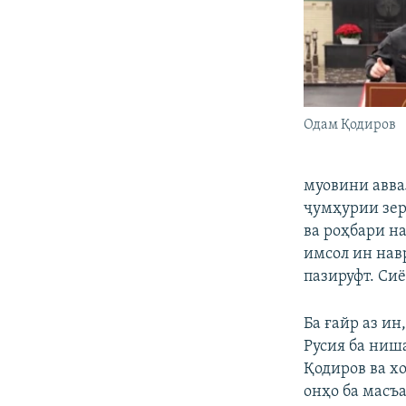
Одам Қодиров
муовини авва
ҷумҳурии зер
ва роҳбари н
имсол ин нав
пазируфт. Си
Ба ғайр аз и
Русия ба ниш
Қодиров ва х
онҳо ба масъ