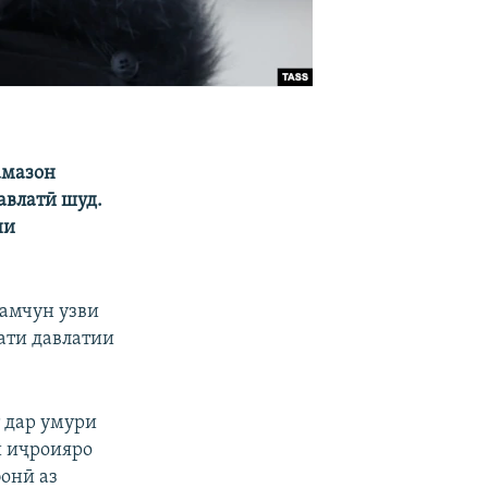
амазон
авлатӣ шуд.
ни
ҳамчун узви
ати давлатии
т дар умури
и иҷроияро
онӣ аз