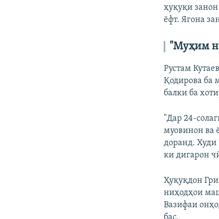
ҳуқуқи занон
ёфт. Ягона з
"Муҳим не
Рустам Кутае
Қодирова ба 
балки ба хоти
"Дар 24-солаг
муовинон ва 
доранд. Худи
ки дигарон чӣ
Ҳуқуқдон Гри
ниҳодҳои маш
Вазифаи онҳо
бас.