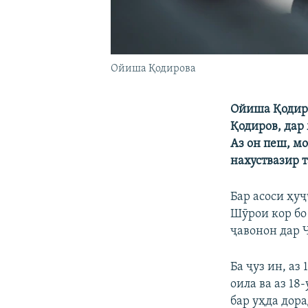
Ойиша Қодирова
Ойиша Қодиро
Қодиров, дар
Аз он пеш, м
нахуствазир 
Бар асоси ҳу
Шӯрои кор бо
ҷавонон дар 
Ба ҷуз ин, аз
оила ва аз 1
бар уҳда дор