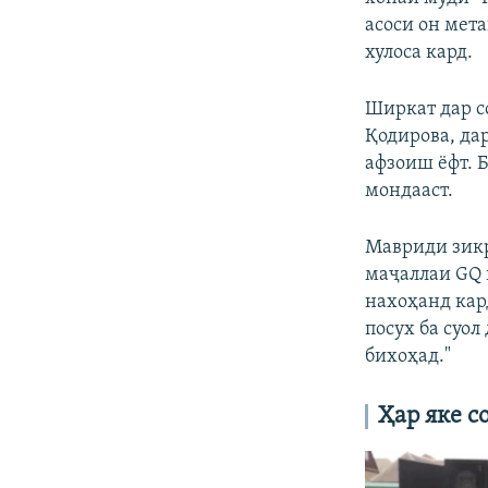
асоси он мет
хулоса кард.
Ширкат дар со
Қодирова, дар
афзоиш ёфт. 
мондааст.
Мавриди зикр
маҷаллаи GQ г
нахоҳанд кар
посух ба суол
бихоҳад."
Ҳар яке с