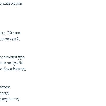
о ҳам курсӣ
йини Ойиша
идоракунӣ,
ри асосии ӯро
атӣ таҷриба
о бояд бинад,
.
истон
ранд.
идора асту